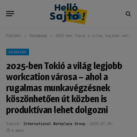
Főoldal
»
Gazdaság
»
2025-ben Tokió a világ legjobb workcation városa – ahol a rugalmas munkavégzésnek köszönhetően út közben is produktívan lehet dolgozni
GAZDASÁG
2025-ben Tokió a világ legjobb
workcation városa – ahol a
rugalmas munkavégzésnek
köszönhetően út közben is
produktívan lehet dolgozni
Szerző:
International Workplace Group
2025.07.29.
6 perc