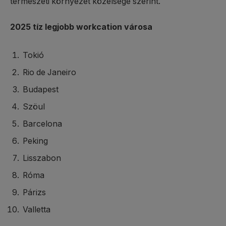
természeti környezet közelsége szerint.
2025 tíz legjobb workcation városa
Tokió
Rio de Janeiro
Budapest
Szöul
Barcelona
Peking
Lisszabon
Róma
Párizs
Valletta