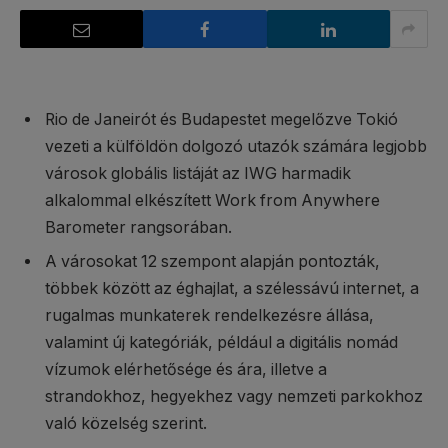
Rio de Janeirót és Budapestet megelőzve Tokió
vezeti a külföldön dolgozó utazók számára legjobb
városok globális listáját az IWG harmadik
alkalommal elkészített Work from Anywhere
Barometer rangsorában.
A városokat 12 szempont alapján pontozták,
többek között az éghajlat, a szélessávú internet, a
rugalmas munkaterek rendelkezésre állása,
valamint új kategóriák, például a digitális nomád
vízumok elérhetősége és ára, illetve a
strandokhoz, hegyekhez vagy nemzeti parkokhoz
való közelség szerint.