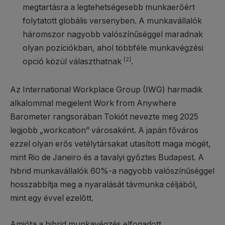
megtartásra a legtehetségesebb munkaerőért
folytatott globális versenyben. A munkavállalók
háromszor nagyobb valószínűséggel maradnak
olyan pozíciókban, ahol többféle munkavégzési
[2]
opció közül választhatnak
.
Az International Workplace Group (IWG) harmadik
alkalommal megjelent Work from Anywhere
Barometer rangsorában Tokiót nevezte meg 2025
legjobb „workcation” városaként. A japán főváros
ezzel olyan erős vetélytársakat utasított maga mögét,
mint Rio de Janeiro és a tavalyi győztes Budapest. A
hibrid munkavállalók 60%-a nagyobb valószínűséggel
hosszabbítja meg a nyaralását távmunka céljából,
mint egy évvel ezelőtt.
Amióta a hibrid munkavégzés elfogadott