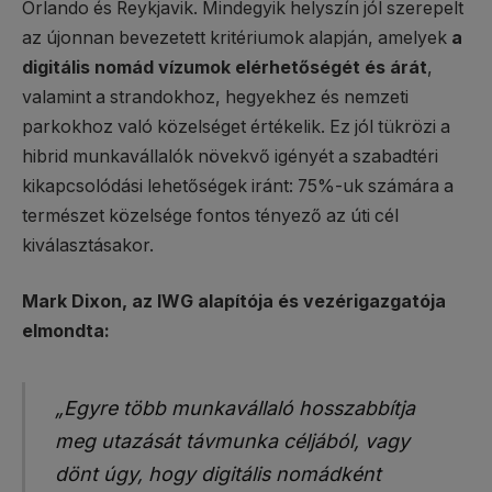
Orlando és Reykjavik. Mindegyik helyszín jól szerepelt
az újonnan bevezetett kritériumok alapján, amelyek
a
digitális nomád vízumok elérhetőségét és árát
,
valamint a strandokhoz, hegyekhez és nemzeti
parkokhoz való közelséget értékelik. Ez jól tükrözi a
hibrid munkavállalók növekvő igényét a szabadtéri
kikapcsolódási lehetőségek iránt: 75%-uk számára a
természet közelsége fontos tényező az úti cél
kiválasztásakor.
Mark Dixon, az IWG alapítója és vezérigazgatója
elmondta:
„Egyre több munkavállaló hosszabbítja
meg utazását távmunka céljából, vagy
dönt úgy, hogy digitális nomádként