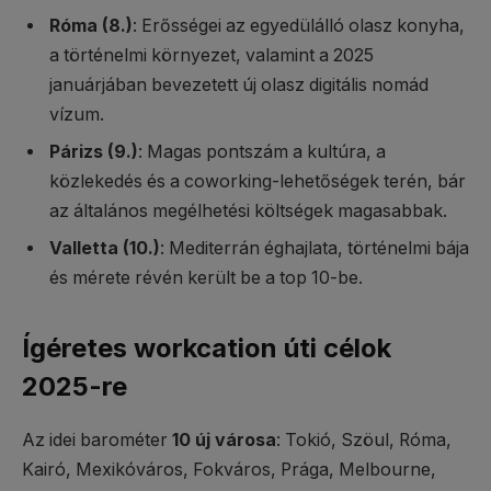
Róma (8.)
: Erősségei az egyedülálló olasz konyha,
a történelmi környezet, valamint a 2025
januárjában bevezetett új olasz digitális nomád
vízum.
Párizs (9.)
: Magas pontszám a kultúra, a
közlekedés és a coworking-lehetőségek terén, bár
az általános megélhetési költségek magasabbak.
Valletta (10.)
: Mediterrán éghajlata, történelmi bája
és mérete révén került be a top 10-be.
Ígéretes workcation úti célok
2025-re
Az idei barométer
10 új városa
: Tokió, Szöul, Róma,
Kairó, Mexikóváros, Fokváros, Prága, Melbourne,