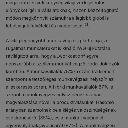
magasabb termelékenység világszerte jelentős
előnyöket ígér a vállalatoknak, hiszen kézzelfogható
módon megkönnyíti számukra a legjobb globális
[3]
tehetségek felvételét és megtartását
.
A világ legnagyobb munkavégzési platformja, a
rugalmas munkatereket is kínáló IWG új kutatása
rávilágított arra, hogy a „workcation” egyre
népszerűbb a szellemi munkát végző irodai dolgozók
körében. A munkavállalók 78%-a számára kiemelt
szempont a tetszőleges munkavégzési helyszín az
álláskeresés során. A hibrid munkavállalók 87%-a
szerint a munkavégzés helyszínének szabad
megválasztása növeli a produktivitásukat. Hasonló
arányban számolnak be a kiégés valószínűségének
csökkenéséről (85%), és a munka-magánélet
egyensúlyának javulásáról (87%). A munkavégzési