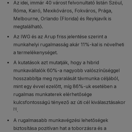
Az idei, immár 40 várost felvonultató listán Szöul,
Róma, Kairó, Mexikóváros, Fokváros, Prága,
Melbourne, Orlando (Florida) és Reykjavík is
megtalálható.
Az IWG és az Arup friss jelentése szerint a
munkahelyi rugalmasság akár 11%-kal is növelheti
a termelékenységet.
A kutatások azt mutatják, hogy a hibrid
munkavállalók 60%-a nagyobb valószínűséggel
hosszabbítja meg nyaralását távmunka céljából,
mint egy évvel ezelőtt, míg 86%-uk esetében a
rugalmas munkaterek elérhetősége
kulcsfontosságú tényező az úti cél kiválasztásakor
[1]
.
A rugalmasabb munkavégzési lehetőségek
biztosítása pozitívan hat a toborzásra és a