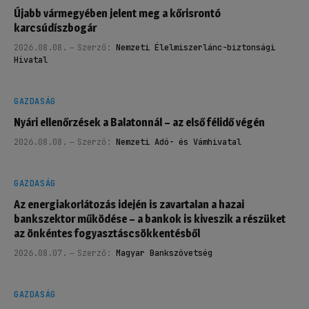
Újabb vármegyében jelent meg a kőrisrontó
karcsúdíszbogár
2026.08.08.
Szerző:
Nemzeti Élelmiszerlánc-biztonsági
Hivatal
GAZDASÁG
Nyári ellenőrzések a Balatonnál – az első félidő végén
2026.08.08.
Szerző:
Nemzeti Adó- és Vámhivatal
GAZDASÁG
Az energiakorlátozás idején is zavartalan a hazai
bankszektor működése – a bankok is kiveszik a részüket
az önkéntes fogyasztáscsökkentésből
2026.08.07.
Szerző:
Magyar Bankszövetség
GAZDASÁG