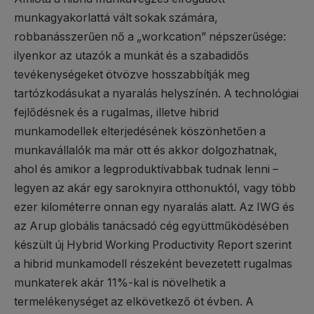
munkagyakorlattá vált sokak számára,
robbanásszerűen nő a „workcation” népszerűsége:
ilyenkor az utazók a munkát és a szabadidős
tevékenységeket ötvözve hosszabbítják meg
tartózkodásukat a nyaralás helyszínén. A technológiai
fejlődésnek és a rugalmas, illetve hibrid
munkamodellek elterjedésének köszönhetően a
munkavállalók ma már ott és akkor dolgozhatnak,
ahol és amikor a legproduktívabbak tudnak lenni –
legyen az akár egy saroknyira otthonuktól, vagy több
ezer kilométerre onnan egy nyaralás alatt. Az IWG és
az Arup globális tanácsadó cég együttműködésében
készült új Hybrid Working Productivity Report szerint
a hibrid munkamodell részeként bevezetett rugalmas
munkaterek akár 11%-kal is növelhetik a
termelékenységet az elkövetkező öt évben. A