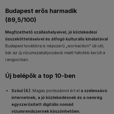
Budapest erős harmadik
(89,5/100)
Megfizethető szálláshelyeivel, jó közlekedési
összeköttetéseivel és átfogó kulturális kínálatával
Budapest továbbra is népszerű „workaction” úti cél,
bár az új vízumszabályozások miatt hátrébb került a
rangsorban.
Új belépők a top 10-ben
Szöul (4.)
: Magas pontszámot ért el
a szélessávú
internetnek, a jó közlekedésnek és a nemrég
egyszerűsített digitális nomád
vízumrendszernek köszönhetően.