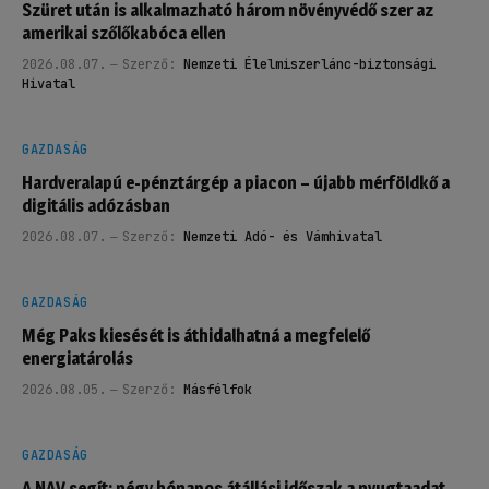
Szüret után is alkalmazható három növényvédő szer az
amerikai szőlőkabóca ellen
2026.08.07.
Szerző:
Nemzeti Élelmiszerlánc-biztonsági
Hivatal
GAZDASÁG
Hardveralapú e-pénztárgép a piacon – újabb mérföldkő a
digitális adózásban
2026.08.07.
Szerző:
Nemzeti Adó- és Vámhivatal
GAZDASÁG
Még Paks kiesését is áthidalhatná a megfelelő
energiatárolás
2026.08.05.
Szerző:
Másfélfok
GAZDASÁG
A NAV segít: négy hónapos átállási időszak a nyugtaadat-