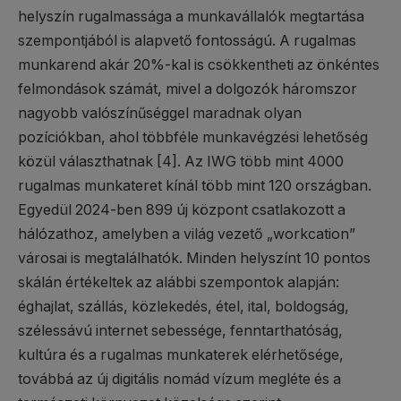
helyszín rugalmassága a munkavállalók megtartása
szempontjából is alapvető fontosságú. A rugalmas
munkarend akár 20%-kal is csökkentheti az önkéntes
felmondások számát, mivel a dolgozók háromszor
nagyobb valószínűséggel maradnak olyan
pozíciókban, ahol többféle munkavégzési lehetőség
közül választhatnak [4]. Az IWG több mint 4000
rugalmas munkateret kínál több mint 120 országban.
Egyedül 2024-ben 899 új központ csatlakozott a
hálózathoz, amelyben a világ vezető „workcation”
városai is megtalálhatók. Minden helyszínt 10 pontos
skálán értékeltek az alábbi szempontok alapján:
éghajlat, szállás, közlekedés, étel, ital, boldogság,
szélessávú internet sebessége, fenntarthatóság,
kultúra és a rugalmas munkaterek elérhetősége,
továbbá az új digitális nomád vízum megléte és a