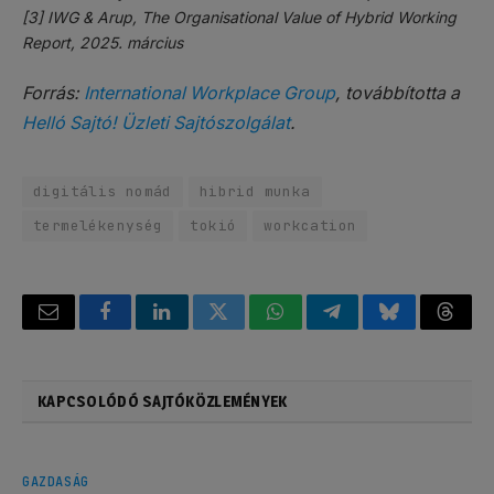
[3] IWG & Arup, The Organisational Value of Hybrid Working
Report, 2025. március
Forrás:
International Workplace Group
, továbbította a
Helló Sajtó! Üzleti Sajtószolgálat
.
digitális nomád
hibrid munka
termelékenység
tokió
workcation
Email
Facebook
LinkedIn
Twitter
WhatsApp
Telegram
Bluesky
Threa
KAPCSOLÓDÓ SAJTÓKÖZLEMÉNYEK
GAZDASÁG