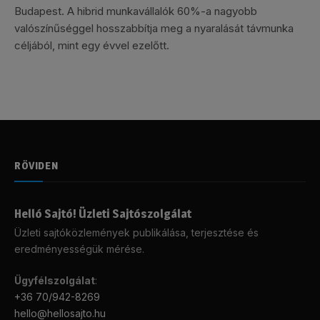
Budapest. A hibrid munkavállalók 60%-a nagyobb
valószínűséggel hosszabbítja meg a nyaralását távmunka
céljából, mint egy évvel ezelőtt.
RÖVIDEN
Helló Sajtó! Üzleti Sajtószolgálat
Üzleti sajtóközlemények publikálása, terjesztése és
eredményességük mérése.
Ügyfélszolgálat
:
+36 70/942-8269
hello@hellosajto.hu