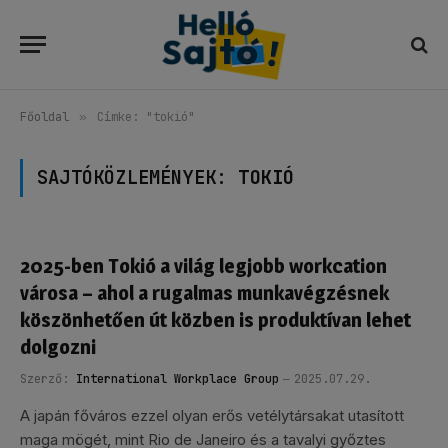
Főoldal
»
Címke: "tokió"
SAJTÓKÖZLEMÉNYEK:
TOKIÓ
2025-ben Tokió a világ legjobb workcation
városa – ahol a rugalmas munkavégzésnek
köszönhetően út közben is produktívan lehet
dolgozni
Szerző:
International Workplace Group
2025.07.29.
A japán főváros ezzel olyan erős vetélytársakat utasított
maga mögét, mint Rio de Janeiro és a tavalyi győztes