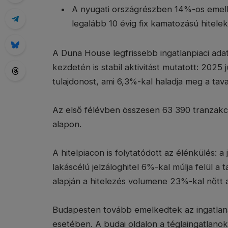
A nyugati országrészben 14%-os emelk
legalább 10 évig fix kamatozású hitelek 
A Duna House legfrissebb ingatlanpiaci adat
kezdetén is stabil aktivitást mutatott: 2025
tulajdonost, ami 6,3%-kal haladja meg a tav
Az első félévben összesen 63 390 tranzakci
alapon.
A hitelpiacon is folytatódott az élénkülés: a j
lakáscélú jelzáloghitel 6%-kal múlja felül a t
alapján a hitelezés volumene 23%-kal nőtt 
Budapesten tovább emelkedtek az ingatlaná
esetében. A budai oldalon a téglaingatlan