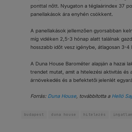
ponttal nőtt. Nyugaton a téglaárindex 37 pon
panellakások ára enyhén csökkent.
A panellakások jellemzően gyorsabban kelne
míg vidéken 2,5-3 hónap alatt találnak gazd
hosszabb időt vesz igénybe, átlagosan 3-4
A Duna House Barométer alapján a hazai la
trendet mutat, amit a hitelezési aktivitás és 
árnövekedés és a befektetői jelenlét egyar
Forrás:
Duna House
, továbbította a
Helló Saj
budapest
duna house
hitelezés
ingatla