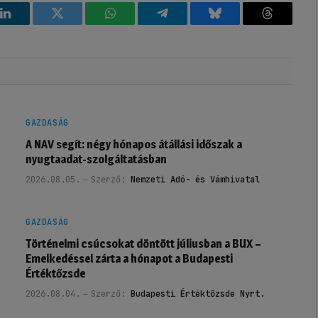
k
LinkedIn
Twitter
WhatsApp
Telegram
Bluesky
Threads
GAZDASÁG
A NAV segít: négy hónapos átállási időszak a
nyugtaadat-szolgáltatásban
2026.08.05.
Szerző:
Nemzeti Adó- és Vámhivatal
GAZDASÁG
Történelmi csúcsokat döntött júliusban a BUX –
Emelkedéssel zárta a hónapot a Budapesti
Értéktőzsde
2026.08.04.
Szerző:
Budapesti Értéktőzsde Nyrt.