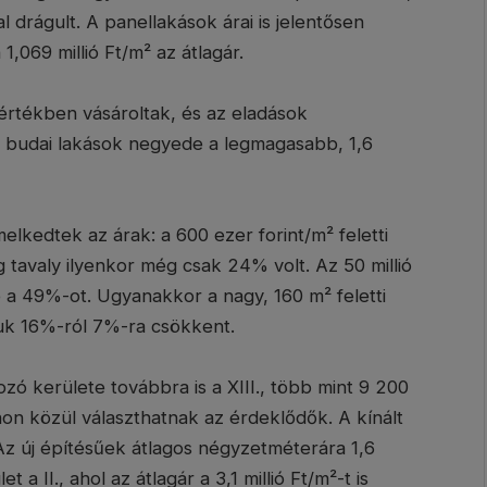
 drágult. A panellakások árai is jelentősen
1,069 millió Ft/m² az átlagár.
i értékben vásároltak, és az eladások
 budai lakások negyede a legmagasabb, 1,6
lkedtek az árak: a 600 ezer forint/m² feletti
tavaly ilyenkor még csak 24% volt. Az 50 millió
te a 49%-ot. Ugyanakkor a nagy, 160 m² feletti
nyuk 16%-ról 7%-ra csökkent.
ó kerülete továbbra is a XIII., több mint 9 200
hon közül választhatnak az érdeklődők. A kínált
Az új építésűek átlagos négyzetméterára 1,6
 a II., ahol az átlagár a 3,1 millió Ft/m²-t is