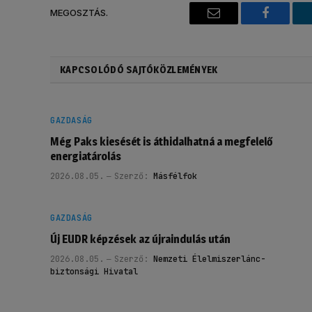
MEGOSZTÁS.
Email
Faceboo
KAPCSOLÓDÓ SAJTÓKÖZLEMÉNYEK
GAZDASÁG
Még Paks kiesését is áthidalhatná a megfelelő
energiatárolás
2026.08.05.
Szerző:
Másfélfok
GAZDASÁG
Új EUDR képzések az újraindulás után
2026.08.05.
Szerző:
Nemzeti Élelmiszerlánc-
biztonsági Hivatal