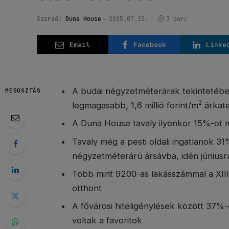
Szerző:
Duna House
2025.07.15.
3 perc
Email
Facebook
Linke
A budai négyzetméterárak tekintetében
MEGOSZTÁS
2
legmagasabb, 1,6 millió forint/m
árkate
A Duna House tavaly ilyenkor 15%-ot m
Tavaly még a pesti oldali ingatlanok 3
négyzetméterárú ársávba, idén júniusra 
Több mint 9200-as lakásszámmal a XIII.
otthont
A fővárosi hiteligénylések között 37%
voltak a favoritok