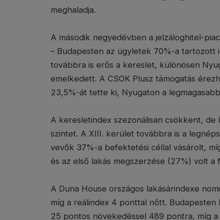
meghaladja.
A második negyedévben a jelzáloghitel-piaco
– Budapesten az ügyletek 70%-a tartozott i
továbbra is erős a kereslet, különösen N
emelkedett. A CSOK Plusz támogatás érezhet
23,5%-át tette ki, Nyugaton a legmagasab
A keresletindex szezonálisan csökkent, de í
szintet. A XIII. kerület továbbra is a legn
vevők 37%-a befektetési céllal vásárolt, m
és az első lakás megszerzése (27%) volt a f
A Duna House országos lakásárindexe nomi
míg a reálindex 4 ponttal nőtt. Budapesten
25 pontos növekedéssel 489 pontra, míg a 