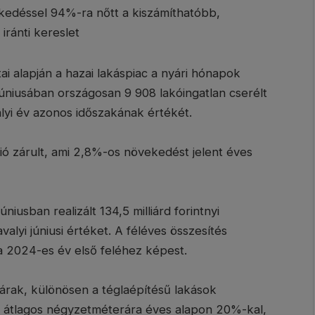
edéssel 94%-ra nőtt a kiszámíthatóbb,
iránti kereslet
ai alapján a hazai lakáspiac a nyári hónapok
 júniusában országosan 9 908 lakóingatlan cserélt
alyi év azonos időszakának értékét.
ó zárult, ami 2,8%-os növekedést jelent éves
úniusban realizált 134,5 milliárd forintnyi
avalyi júniusi értéket. A féléves összesítés
a 2024-es év első feléhez képest.
rak, különösen a téglaépítésű lakások
ok átlagos négyzetméterára éves alapon 20%-kal,