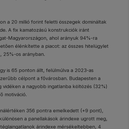
n a 20 millió forint feletti összegek domináltak
de. A fix kamatozású konstrukciók iránt
yugat-Magyarországon, ahol arányuk 94%-ra
ően élénkítette a piacot: az összes hitelügylet
b, 25%-os arányban.
gy is 65 ponton állt, felülmúlva a 2023-as
épszerűbb célpont a fővárosban. Budapesten a
íg vidéken a nagyobb ingatlanba költözés (32%)
ő motiváció.
nálértéken 356 pontra emelkedett (+9 pont),
 különösen a panellakások árindexe ugrott meg,
téglaingatlanok árindexe mérsékeltebben, 4