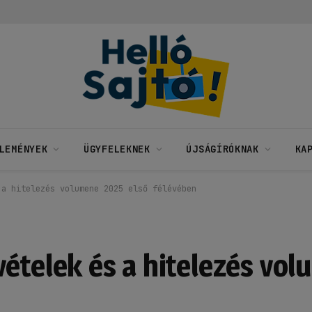
LEMÉNYEK
ÜGYFELEKNEK
ÚJSÁGÍRÓKNAK
KA
 a hitelezés volumene 2025 első félévében
vételek és a hitelezés vo