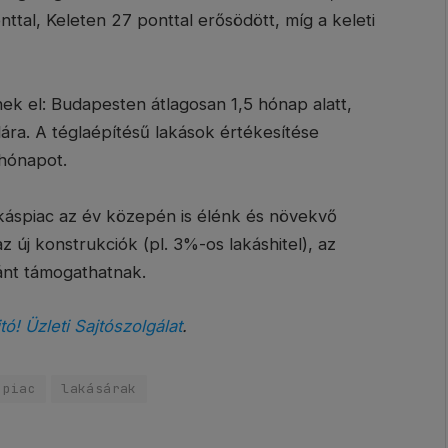
ttal, Keleten 27 ponttal erősödött, míg a keleti
k el: Budapesten átlagosan 1,5 hónap alatt,
ára. A téglaépítésű lakások értékesítése
 hónapot.
káspiac az év közepén is élénk és növekvő
az új konstrukciók (pl. 3%-os lakáshitel), az
ánt támogathatnak.
tó! Üzleti Sajtószolgálat
.
npiac
lakásárak