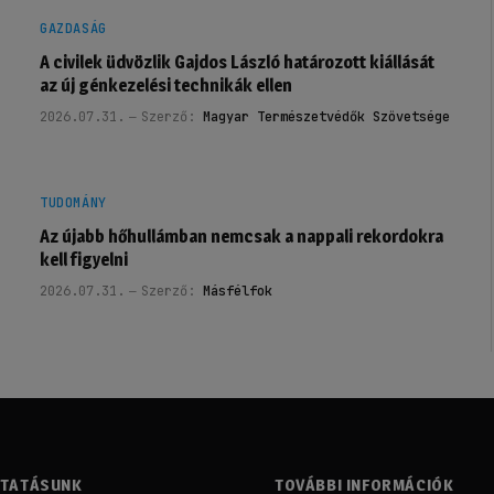
GAZDASÁG
A civilek üdvözlik Gajdos László határozott kiállását
az új génkezelési technikák ellen
2026.07.31.
Szerző:
Magyar Természetvédők Szövetsége
TUDOMÁNY
Az újabb hőhullámban nemcsak a nappali rekordokra
kell figyelni
2026.07.31.
Szerző:
Másfélfok
LTATÁSUNK
TOVÁBBI INFORMÁCIÓK