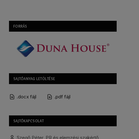
FORRÁS
SAJTÓANYAG LETÖLTÉSE
.docx fájl
.pdf fájl
SAJTÓKAPCSOLAT
Szegő Péter, PR és elemzési szakértő