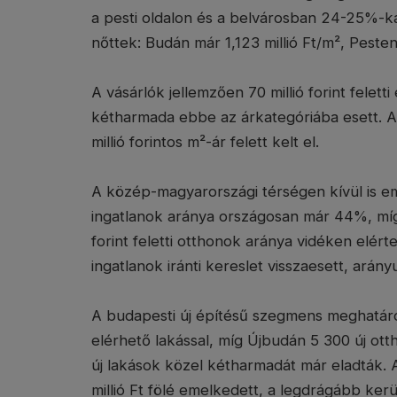
a pesti oldalon és a belvárosban 24-25%-kal
nőttek: Budán már 1,123 millió Ft/m², Pesten 
A vásárlók jellemzően 70 millió forint felett
kétharmada ebbe az árkategóriába esett. A
millió forintos m²-ár felett kelt el.
A közép-magyarországi térségen kívül is eme
ingatlanok aránya országosan már 44%, míg 
forint feletti otthonok aránya vidéken elér
ingatlanok iránti kereslet visszaesett, ará
A budapesti új építésű szegmens meghatároz
elérhető lakással, míg Újbudán 5 300 új ott
új lakások közel kétharmadát már eladták. 
millió Ft fölé emelkedett, a legdrágább kerület