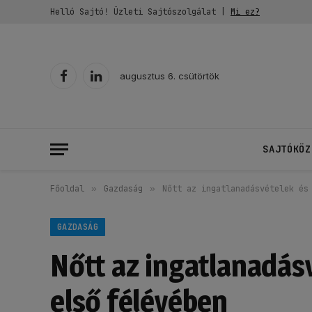
Helló Sajtó! Üzleti Sajtószolgálat |
Mi ez?
augusztus 6. csütörtök
Facebook
LinkedIn
SAJTÓKÖZ
Főoldal
»
Gazdaság
»
Nőtt az ingatlanadásvételek és
GAZDASÁG
Nőtt az ingatlanadás
első félévében