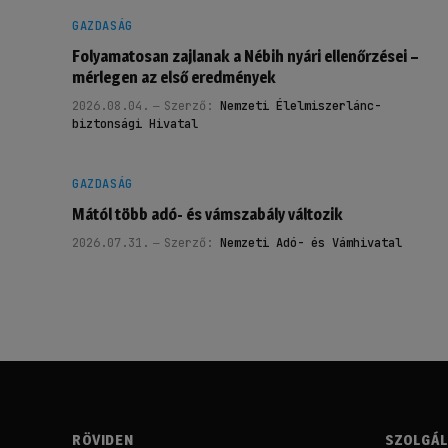
GAZDASÁG
Folyamatosan zajlanak a Nébih nyári ellenőrzései –
mérlegen az első eredmények
2026.08.04.
Szerző:
Nemzeti Élelmiszerlánc-
biztonsági Hivatal
GAZDASÁG
Mától több adó- és vámszabály változik
2026.07.31.
Szerző:
Nemzeti Adó- és Vámhivatal
RÖVIDEN
SZOLGÁ