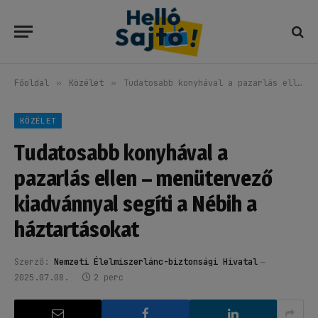
Főoldal
»
Közélet
»
Tudatosabb konyhával a pazarlás ellen – menütervező kiadvánnyal segíti a Nébih a háztartásokat
KÖZÉLET
Tudatosabb konyhával a
pazarlás ellen – menütervező
kiadvánnyal segíti a Nébih a
háztartásokat
Szerző:
Nemzeti Élelmiszerlánc-biztonsági Hivatal
2025.07.08.
2 perc