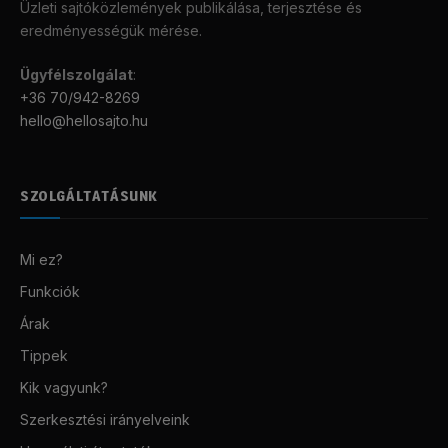
Üzleti sajtóközlemények publikálása, terjesztése és
eredményességük mérése.
Ügyfélszolgálat
:
+36 70/942-8269
hello@hellosajto.hu
SZOLGÁLTATÁSUNK
Mi ez?
Funkciók
Árak
Tippek
Kik vagyunk?
Szerkesztési irányelveink