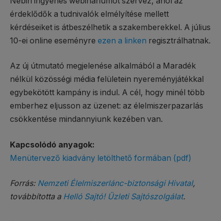
Nébih ingyenes webináriumot szervez, ahol az
érdeklődők a tudnivalók elmélyítése mellett
kérdéseiket is átbeszélhetik a szakemberekkel. A július
10-ei online eseményre
ezen a linken
regisztrálhatnak.
Az új útmutató megjelenése alkalmából a Maradék
nélkül közösségi média felületein nyereményjátékkal
egybekötött kampány is indul. A cél, hogy minél több
emberhez eljusson az üzenet: az élelmiszerpazarlás
csökkentése mindannyiunk kezében van.
Kapcsolódó anyagok:
Menütervező kiadvány letölthető formában (pdf)
Forrás:
Nemzeti Élelmiszerlánc-biztonsági Hivatal
,
továbbította a
Helló Sajtó! Üzleti Sajtószolgálat
.