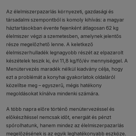
Az élelmiszerpazarlás környezeti, gazdasági és
társadalmi szempontból is komoly kihívás: a magyar
háztartásokban évente fejenként átlagosan 62 kg
élelmiszer végzi a szemetesben, amelynek jelentős
része megelőzhető lenne. A keletkező
élelmiszerhulladék legnagyobb részét az elpazarolt
készételek teszik ki, évi 11,8 kg/fő/év mennyiséggel. A
Menütervezés maradék nélkül kiadvány célja, hogy
ezt a problémát a konyhai gyakorlatok oldaláról
közelítse meg – egyszerű, mégis hatékony
megoldásokat kínálva mindenki számára.
A több napra előre történő menütervezéssel és
előkészítéssel nemcsak időt, energiát és pénzt
spórolhatunk, hanem mindez az élelmiszerpazarlás
megelőzésének is az egyik leghatékonyabb eszköze.