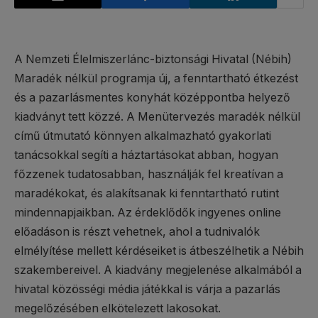
A Nemzeti Élelmiszerlánc-biztonsági Hivatal (Nébih)
Maradék nélkül programja új, a fenntartható étkezést
és a pazarlásmentes konyhát középpontba helyező
kiadványt tett közzé. A Menütervezés maradék nélkül
című útmutató könnyen alkalmazható gyakorlati
tanácsokkal segíti a háztartásokat abban, hogyan
főzzenek tudatosabban, használják fel kreatívan a
maradékokat, és alakítsanak ki fenntartható rutint
mindennapjaikban. Az érdeklődők ingyenes online
előadáson is részt vehetnek, ahol a tudnivalók
elmélyítése mellett kérdéseiket is átbeszélhetik a Nébih
szakembereivel. A kiadvány megjelenése alkalmából a
hivatal közösségi média játékkal is várja a pazarlás
megelőzésében elkötelezett lakosokat.