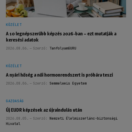
KÖZÉLET
A 10 legnépszerűbb képzés 2026-ban – ezt mutatják a
keresési adatok
2026.08.06.
Szerző:
TanfolyamGURU
KÖZÉLET
A nyári hőség a női hormonrendszert is próbára teszi
2026.08.06.
Szerző:
Semmelweis Egyetem
GAZDASÁG
Új EUDR képzések az újraindulás után
2026.08.05.
Szerző:
Nemzeti Élelmiszerlánc-biztonsági
Hivatal