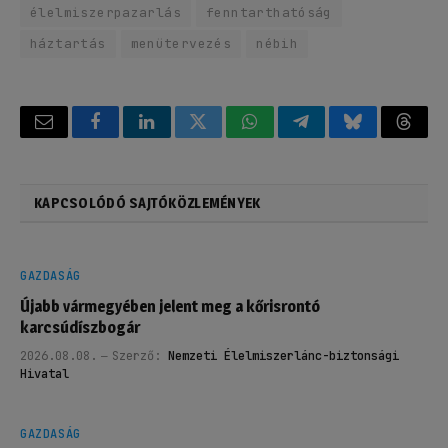
élelmiszerpazarlás
fenntarthatóság
háztartás
menütervezés
nébih
Email
Facebook
LinkedIn
Twitter
WhatsApp
Telegram
Bluesky
Threa
KAPCSOLÓDÓ SAJTÓKÖZLEMÉNYEK
GAZDASÁG
Újabb vármegyében jelent meg a kőrisrontó
karcsúdíszbogár
2026.08.08.
Szerző:
Nemzeti Élelmiszerlánc-biztonsági
Hivatal
GAZDASÁG