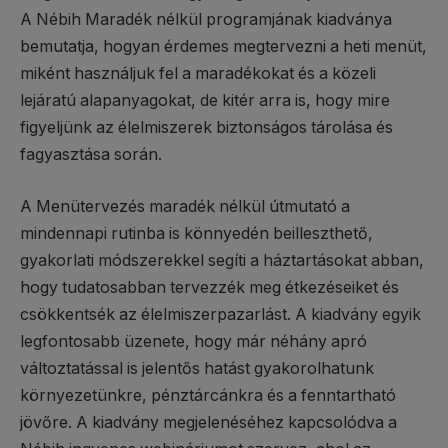
A Nébih Maradék nélkül programjának kiadványa
bemutatja, hogyan érdemes megtervezni a heti menüt,
miként használjuk fel a maradékokat és a közeli
lejáratú alapanyagokat, de kitér arra is, hogy mire
figyeljünk az élelmiszerek biztonságos tárolása és
fagyasztása során.
A Menütervezés maradék nélkül útmutató a
mindennapi rutinba is könnyedén beilleszthető,
gyakorlati módszerekkel segíti a háztartásokat abban,
hogy tudatosabban tervezzék meg étkezéseiket és
csökkentsék az élelmiszerpazarlást. A kiadvány egyik
legfontosabb üzenete, hogy már néhány apró
változtatással is jelentős hatást gyakorolhatunk
környezetünkre, pénztárcánkra és a fenntartható
jövőre. A kiadvány megjelenéséhez kapcsolódva a