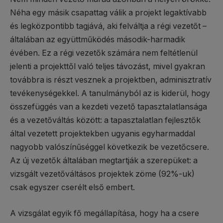
Néha egy másik csapattag válik a projekt legaktívabb
és legközpontibb tagjává, aki felváltja a régi vezetőt –
általában az együttműködés második-harmadik
évében. Ez a régi vezetők számára nem feltétlenül
jelenti a projekttől való teljes távozást, mivel gyakran
továbbra is részt vesznek a projektben, adminisztratív
tevékenységekkel. A tanulmányból az is kiderül, hogy
összefüggés van a kezdeti vezető tapasztalatlansága
és a vezetőváltás között: a tapasztalatlan fejlesztők
által vezetett projektekben ugyanis egyharmaddal
nagyobb valószínűséggel következik be vezetőcsere.
Az új vezetők általában megtartják a szerepüket: a
vizsgált vezetőváltásos projektek zöme (92%-uk)
csak egyszer cserélt első embert.
A vizsgálat egyik fő megállapítása, hogy ha a csere