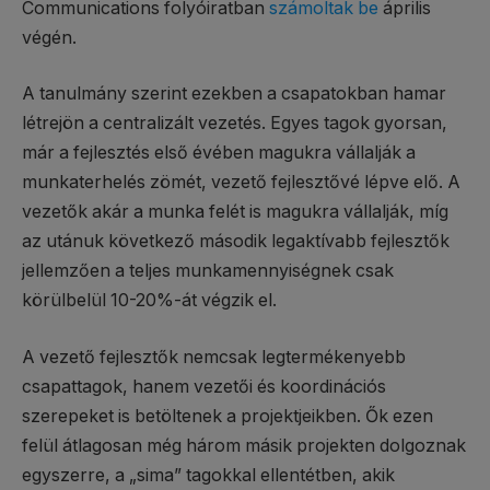
Communications folyóiratban
számoltak be
április
végén.
A tanulmány szerint ezekben a csapatokban hamar
létrejön a centralizált vezetés. Egyes tagok gyorsan,
már a fejlesztés első évében magukra vállalják a
munkaterhelés zömét, vezető fejlesztővé lépve elő. A
vezetők akár a munka felét is magukra vállalják, míg
az utánuk következő második legaktívabb fejlesztők
jellemzően a teljes munkamennyiségnek csak
körülbelül 10-20%-át végzik el.
A vezető fejlesztők nemcsak legtermékenyebb
csapattagok, hanem vezetői és koordinációs
szerepeket is betöltenek a projektjeikben. Ők ezen
felül átlagosan még három másik projekten dolgoznak
egyszerre, a „sima” tagokkal ellentétben, akik