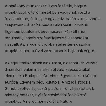
A hatékony munkaszervezés feltétele, hogy a
projekttagok eltérő mértékben vegyenek részt a
feladatokban, és legyen egy aktív, határozott vezető a
csapatban – állapítja meg a Budapesti Corvinus
Egyetem kutatóinak bevonásával készült friss
tanulmány, amely szoftverfejlesztői csapatokat
vizsgált. Az is kiderült: jobban teljesítenek azok a
projektek, ahol idővel vezetőcserét hajtanak végre.
Az együttműködések alakulását, a csapat- és vezetői
dinamikát, valamint a sikerrel való kapcsolatukat
elemezte a Budapesti Corvinus Egyetem és a Közép-
európai Egyetem négy kutatója. A vizsgálathoz a
Github szoftverfejlesztő platformról választottak ki
mintegy hatezer, nyílt forráskóddal foglalkozó
projektet. Az eredményekről a Nature