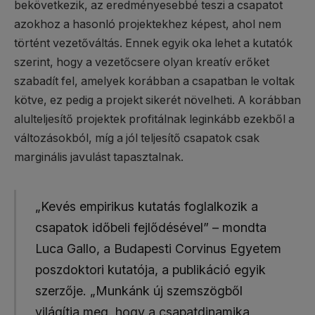
bekövetkezik, az eredményesebbé teszi a csapatot
azokhoz a hasonló projektekhez képest, ahol nem
történt vezetőváltás. Ennek egyik oka lehet a kutatók
szerint, hogy a vezetőcsere olyan kreatív erőket
szabadít fel, amelyek korábban a csapatban le voltak
kötve, ez pedig a projekt sikerét növelheti. A korábban
alulteljesítő projektek profitálnak leginkább ezekből a
változásokból, míg a jól teljesítő csapatok csak
marginális javulást tapasztalnak.
„Kevés empirikus kutatás foglalkozik a
csapatok időbeli fejlődésével” – mondta
Luca Gallo, a Budapesti Corvinus Egyetem
poszdoktori kutatója, a publikáció egyik
szerzője. „Munkánk új szemszögből
világítja meg, hogy a csapatdinamika