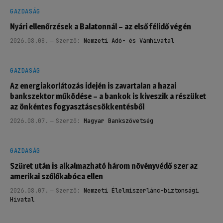
GAZDASÁG
Nyári ellenőrzések a Balatonnál – az első félidő végén
2026.08.08.
Szerző:
Nemzeti Adó- és Vámhivatal
GAZDASÁG
Az energiakorlátozás idején is zavartalan a hazai
bankszektor működése – a bankok is kiveszik a részüket
az önkéntes fogyasztáscsökkentésből
2026.08.07.
Szerző:
Magyar Bankszövetség
GAZDASÁG
Szüret után is alkalmazható három növényvédő szer az
amerikai szőlőkabóca ellen
2026.08.07.
Szerző:
Nemzeti Élelmiszerlánc-biztonsági
Hivatal