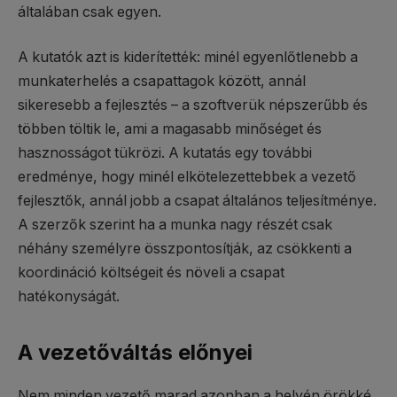
általában csak egyen.
A kutatók azt is kiderítették: minél egyenlőtlenebb a
munkaterhelés a csapattagok között, annál
sikeresebb a fejlesztés – a szoftverük népszerűbb és
többen töltik le, ami a magasabb minőséget és
hasznosságot tükrözi. A kutatás egy további
eredménye, hogy minél elkötelezettebbek a vezető
fejlesztők, annál jobb a csapat általános teljesítménye.
A szerzők szerint ha a munka nagy részét csak
néhány személyre összpontosítják, az csökkenti a
koordináció költségeit és növeli a csapat
hatékonyságát.
A vezetőváltás előnyei
Nem minden vezető marad azonban a helyén örökké.