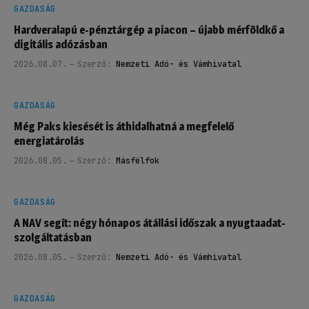
GAZDASÁG
Hardveralapú e-pénztárgép a piacon – újabb mérföldkő a
digitális adózásban
2026.08.07.
Szerző:
Nemzeti Adó- és Vámhivatal
GAZDASÁG
Még Paks kiesését is áthidalhatná a megfelelő
energiatárolás
2026.08.05.
Szerző:
Másfélfok
GAZDASÁG
A NAV segít: négy hónapos átállási időszak a nyugtaadat-
szolgáltatásban
2026.08.05.
Szerző:
Nemzeti Adó- és Vámhivatal
GAZDASÁG