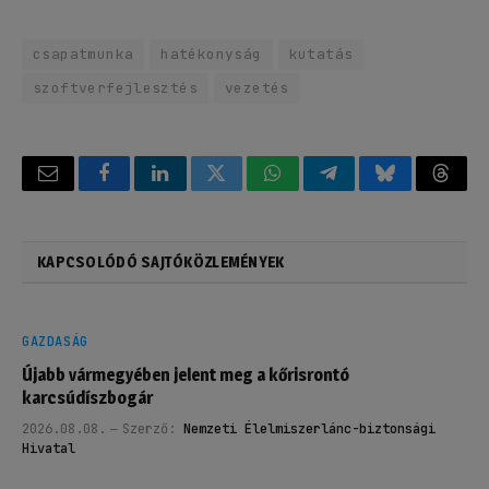
csapatmunka
hatékonyság
kutatás
szoftverfejlesztés
vezetés
Email
Facebook
LinkedIn
Twitter
WhatsApp
Telegram
Bluesky
Threa
KAPCSOLÓDÓ SAJTÓKÖZLEMÉNYEK
GAZDASÁG
Újabb vármegyében jelent meg a kőrisrontó
karcsúdíszbogár
2026.08.08.
Szerző:
Nemzeti Élelmiszerlánc-biztonsági
Hivatal