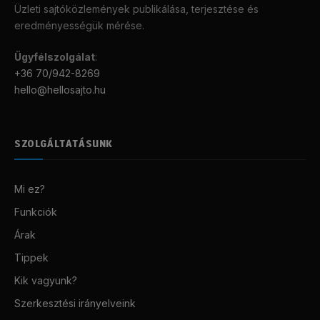
Üzleti sajtóközlemények publikálása, terjesztése és
eredményességük mérése.
Ügyfélszolgálat
:
+36 70/942-8269
hello@hellosajto.hu
SZOLGÁLTATÁSUNK
Mi ez?
Funkciók
Árak
Tippek
Kik vagyunk?
Szerkesztési irányelveink