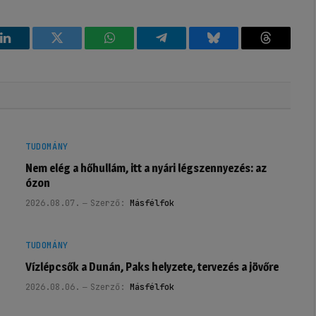
k
LinkedIn
Twitter
WhatsApp
Telegram
Bluesky
Threads
TUDOMÁNY
Nem elég a hőhullám, itt a nyári légszennyezés: az
ózon
2026.08.07.
Szerző:
Másfélfok
TUDOMÁNY
Vízlépcsők a Dunán, Paks helyzete, tervezés a jövőre
2026.08.06.
Szerző:
Másfélfok