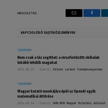
MEGOSZTÁS.
Email
Faceboo
KAPCSOLÓDÓ SAJTÓKÖZLEMÉNYEK
TUDOMÁNY
Nem csak a láz segíthet: a vírusfertőzött ebihalak
inkább lehűtik magukat
2026.08.07.
Szerző:
Eötvös Loránd Tudományegyetem
TUDOMÁNY
Magyar kutató munkájára épül az OpenAI egyik
matematikai áttörése
2026.08.06.
Szerző:
HUN-REN Magyar Kutatási Hálózat