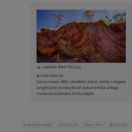
Letöltés (542x322 px)
© HUN-REN ÖK
Sávos vasérc (BIF): üledékes kőzet, amely a légköri
oxigénszint növekedését dokumentálja a Nagy
Oxidációs Esemény (GOE) idején.
baktériumok
evolúció
hun-ren
kutatás