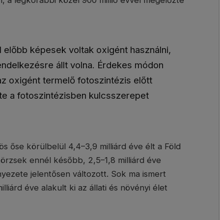
 a legkorábbi közel 900 millió évvel megelőzte
l előbb képesek voltak oxigént használni,
ndelkezésre állt volna. Érdekes módon
 oxigént termelő fotoszintézis előtt
tte a fotoszintézisben kulcsszerepet
 őse körülbelül 4,4–3,9 milliárd éve élt a Föld
örzsek ennél később, 2,5–1,8 milliárd éve
nyezete jelentősen változott. Sok ma ismert
iárd éve alakult ki az állati és növényi élet