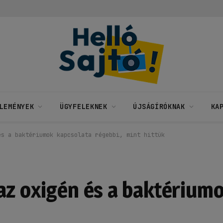
LEMÉNYEK
ÜGYFELEKNEK
ÚJSÁGÍRÓKNAK
KA
és a baktériumok kapcsolata régebbi, mint hittük
az oxigén és a baktérium