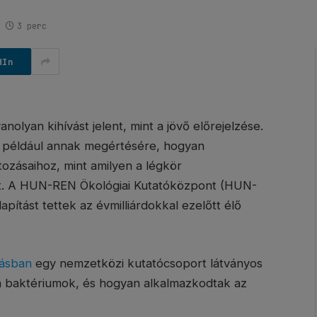
3 perc
dIn
olyan kihívást jelent, mint a jövő előrejelzése.
ra, például annak megértésére, hogyan
tozásaihoz, mint amilyen a légkör
lt. A HUN-REN Ökológiai Kutatóközpont (HUN-
ítást tettek az évmilliárdokkal ezelőtt élő
tásban
egy nemzetközi kutatócsoport látványos
k a baktériumok, és hogyan alkalmazkodtak az