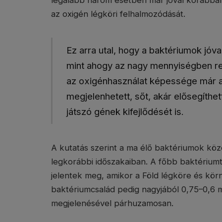
legalább három esetben már jóval korábban,
az oxigén légköri felhalmozódását.
Ez arra utal, hogy a baktériumok jóva
mint ahogy az nagy mennyiségben re
az oxigénhasználat képessége már az
megjelenhetett, sőt, akár elősegíthe
játszó gének kifejlődését is.
A kutatás szerint a ma élő baktériumok közös
legkorábbi időszakaiban. A főbb baktériumt
jelentek meg, amikor a Föld légköre és kör
baktériumcsalád pedig nagyjából 0,75–0,6 mill
megjelenésével párhuzamosan.