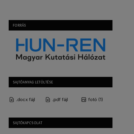
FORRÁS
SAJTÓANYAG LETÖLTÉSE
.docx fájl
.pdf fájl
fotó (1)
SAJTÓKAPCSOLAT