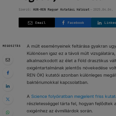
Szerző:
HUN-REN Magyar Kutatási Hálózat
2025.04.04.
Email
Facebook
Linke
A múlt eseményeinek feltárása gyakran ugyan
MEGOSZTÁS
Különösen igaz ez a távoli múlt vizsgálatá
alkalmazkodott az élet a Föld drasztikus vál
oxigéntartalmának jelentős növekedése vo
REN ÖK) kutatói azonban különleges megállap
baktériumokkal kapcsolatban.
A
Science folyóiratban megjelent friss kuta
részletességgel tárta fel, hogyan fejlődte
oxigénhez az évmilliárdok során.