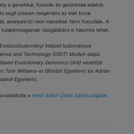
ly a genetikai, fosszilis és geokémiai adatok
s segít jobban megérteni az élet korai
ál, amelyekről nem maradtak fenn fosszíliák. A
lajdonságainak vizsgálatára is hasznos lehet.
Evolúciótudományi Intézet tudományos
cience and Technology (OIST) Modell-alapú
ased Evolutionary Genomics Unit) vezetője
 Tom Williams-el (Bristoli Egyetem) és Adrian
slandi Egyetem).
továbbította a
Helló Sajtó! Üzleti Sajtószolgálat
.