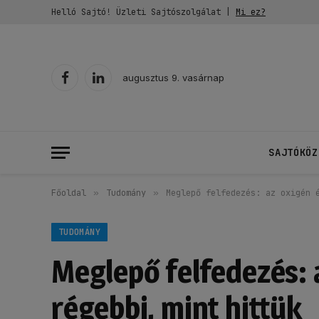
Helló Sajtó! Üzleti Sajtószolgálat |
Mi ez?
augusztus 9. vasárnap
Facebook
LinkedIn
SAJTÓKÖZ
Főoldal
»
Tudomány
»
Meglepő felfedezés: az oxigén 
TUDOMÁNY
Meglepő felfedezés: 
régebbi, mint hittük