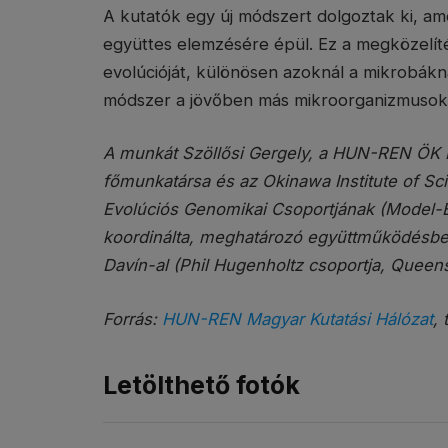
A kutatók egy új módszert dolgoztak ki, ame
együttes elemzésére épül. Ez a megközelíté
evolúcióját, különösen azoknál a mikrobákn
módszer a jövőben más mikroorganizmusok tu
A munkát Szöllősi Gergely, a HUN-REN ÖK 
főmunkatársa és az Okinawa Institute of S
Evolúciós Genomikai Csoportjának (Model-B
koordinálta, meghatározó együttműködésben
Davín-al (Phil Hugenholtz csoportja, Queen
Forrás:
HUN-REN Magyar Kutatási Hálózat
, 
Letölthető fotók