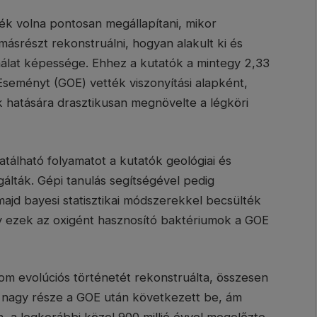
tték volna pontosan megállapítani, mikor
másrészt rekonstruálni, hogyan alakult ki és
nálat képessége. Ehhez a kutatók a mintegy 2,33
Eseményt (GOE) vették viszonyítási alapként,
 hatására drasztikusan megnövelte a légköri
tálható folyamatot a kutatók geológiai és
álták. Gépi tanulás segítségével pedig
ajd bayesi statisztikai módszerekkel becsülték
gy ezek az oxigént hasznosító baktériumok a GOE
nom evolúciós történetét rekonstruálta, összesen
 nagy része a GOE után következett be, ám