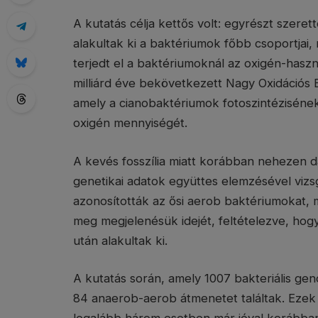
A kutatás célja kettős volt: egyrészt szere
alakultak ki a baktériumok főbb csoportjai, 
terjedt el a baktériumoknál az oxigén-hasz
milliárd éve bekövetkezett Nagy Oxidációs 
amely a cianobaktériumok fotoszintézisének
oxigén mennyiségét.
A kevés fosszília miatt korábban nehezen da
genetikai adatok együttes elemzésével vizsg
azonosították az ősi aerob baktériumokat, m
meg megjelenésük idejét, feltételezve, ho
után alakultak ki.
A kutatás során, amely 1007 bakteriális ge
84 anaerob-aerob átmenetet találtak. Ezek