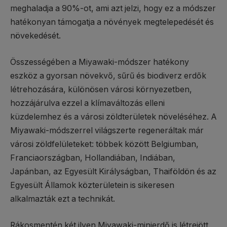
meghaladja a 90%-ot, ami azt jelzi, hogy ez a módszer
hatékonyan támogatja a növények megtelepedését és
növekedését.
Összességében a Miyawaki-módszer hatékony
eszköz a gyorsan növekvő, sűrű és biodiverz erdők
létrehozására, különösen városi környezetben,
hozzájárulva ezzel a klímaváltozás elleni
küzdelemhez és a városi zöldterületek növeléséhez. A
Miyawaki-módszerrel világszerte regeneráltak már
városi zöldfelületeket: többek között Belgiumban,
Franciaországban, Hollandiában, Indiában,
Japánban, az Egyesült Királyságban, Thaiföldön és az
Egyesült Államok közterületein is sikeresen
alkalmazták ezt a technikát.
Rákosmentén két ilyen Miyawaki-minierdő is létrejött.