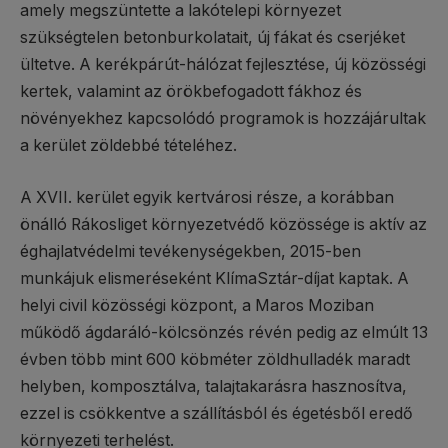
amely megszüntette a lakótelepi környezet
szükségtelen betonburkolatait, új fákat és cserjéket
ültetve. A kerékpárút-hálózat fejlesztése, új közösségi
kertek, valamint az örökbefogadott fákhoz és
növényekhez kapcsolódó programok is hozzájárultak
a kerület zöldebbé tételéhez.
A XVII. kerület egyik kertvárosi része, a korábban
önálló Rákosliget környezetvédő közössége is aktív az
éghajlatvédelmi tevékenységekben, 2015-ben
munkájuk elismeréseként KlímaSztár-díjat kaptak. A
helyi civil közösségi központ, a Maros Moziban
működő ágdaráló-kölcsönzés révén pedig az elmúlt 13
évben több mint 600 köbméter zöldhulladék maradt
helyben, komposztálva, talajtakarásra hasznosítva,
ezzel is csökkentve a szállításból és égetésből eredő
környezeti terhelést.