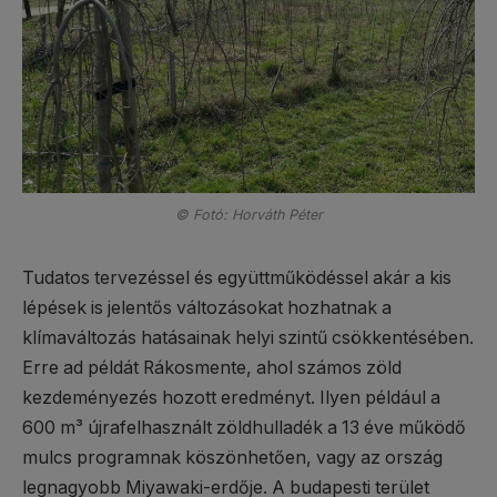
© Fotó: Horváth Péter
Tudatos tervezéssel és együttműködéssel akár a kis
lépések is jelentős változásokat hozhatnak a
klímaváltozás hatásainak helyi szintű csökkentésében.
Erre ad példát Rákosmente, ahol számos zöld
kezdeményezés hozott eredményt. Ilyen például a
600 m³ újrafelhasznált zöldhulladék a 13 éve működő
mulcs programnak köszönhetően, vagy az ország
legnagyobb Miyawaki-erdője. A budapesti terület