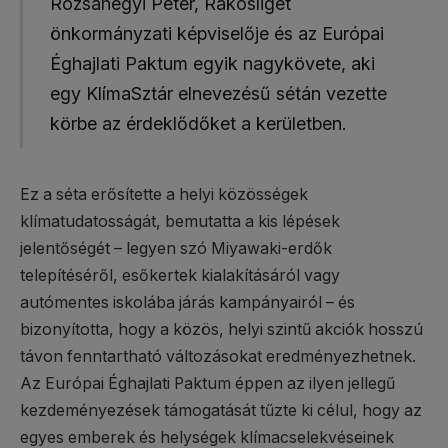
Rózsahegyi Péter, Rákosliget
önkormányzati képviselője és az Európai
Éghajlati Paktum egyik nagykövete, aki
egy KlímaSztár elnevezésű sétán vezette
körbe az érdeklődőket a kerületben.
Ez a séta erősítette a helyi közösségek
klímatudatosságát, bemutatta a kis lépések
jelentőségét – legyen szó Miyawaki-erdők
telepítéséről, esőkertek kialakításáról vagy
autómentes iskolába járás kampányairól – és
bizonyította, hogy a közös, helyi szintű akciók hosszú
távon fenntartható változásokat eredményezhetnek.
Az Európai Éghajlati Paktum éppen az ilyen jellegű
kezdeményezések támogatását tűzte ki célul, hogy az
egyes emberek és helységek klímacselekvéseinek