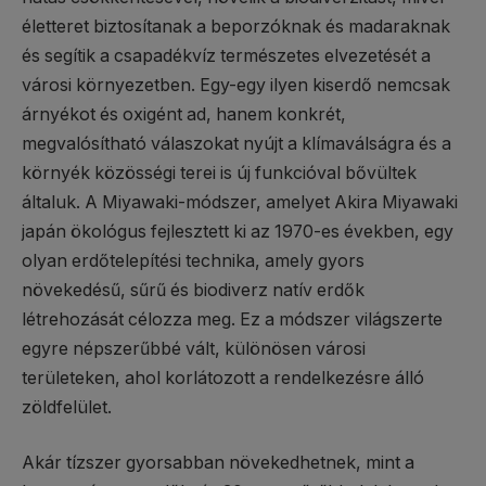
életteret biztosítanak a beporzóknak és madaraknak
és segítik a csapadékvíz természetes elvezetését a
városi környezetben. Egy-egy ilyen kiserdő nemcsak
árnyékot és oxigént ad, hanem konkrét,
megvalósítható válaszokat nyújt a klímaválságra és a
környék közösségi terei is új funkcióval bővültek
általuk. A Miyawaki-módszer, amelyet Akira Miyawaki
japán ökológus fejlesztett ki az 1970-es években, egy
olyan erdőtelepítési technika, amely gyors
növekedésű, sűrű és biodiverz natív erdők
létrehozását célozza meg. Ez a módszer világszerte
egyre népszerűbbé vált, különösen városi
területeken, ahol korlátozott a rendelkezésre álló
zöldfelület.
Akár tízszer gyorsabban növekedhetnek, mint a