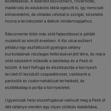
elültetésével. A kiserdőt esővízmérő, rovarhotel,
madárodú és edukációs tábla egészíti ki, így nemcsak
klímavédelmi, de oktatási célokat is szolgál, közelebb
hozva a természetet a diákok mindennapjaihoz.
Rákosmente több más zöld fejlesztéssel is példát
mutatott az elmúlt években. A Kis utcai esőkert
például egy aszfaltozott gyalogos sétány
burkolatának részleges feltörésével jött létre, és mára
zöld oázisként működik a lakótelep és a Pesti út
között. A kert felfogja és elszikkasztja a környező
területről lezúduló csapadékvizet, csökkenti a
parkolók és csatornahálózat terhelését, és
esztétikailag is javítja a környezetet.
Ugyancsak helyi összefogással valósult meg a Pesti út
déli sétánya mentén egy olyan zöldsáv kialakítása,