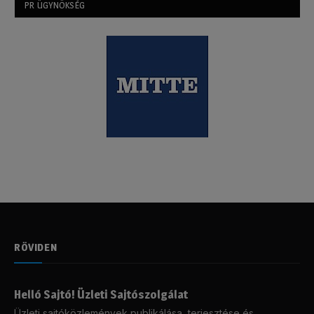
PR ÜGYNÖKSÉG
RÖVIDEN
Helló Sajtó! Üzleti Sajtószolgálat
Üzleti sajtóközlemények publikálása, terjesztése és