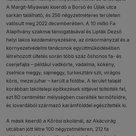
A Margit-Miyawaki kiserdő a Borsó és Újlak utca
sarkán található, és 256 négyzetméteres területen
valósult meg 2022 decemberében. A 10 millió Fa
Alapítvány szakmai támogatásával és Lipták Dezső
helyi lakos kezdeményezésére, az önkormányzat és a
környezetvédelmi tanácsnok együttműködésében
létrehozott ültetés során több száz őshonos fa- és
cserjefajta – például vadkörte, vadalma, kökény,
zselnice meggy, sajmeggy, turkesztáni szil, virágos
kőris, mezei juhar – került a földbe. A terület talaját
korábban lakótelepi építkezések sittjével töltötték fel,
ezt 80 centiméter mélységben cserélték termőföldre,
és lovardából származó karámfölddel egészítették ki.
A másik kiserdő a Kőrösi iskolánál, az Akácvirág
utcában jött létre 100 négyzetméteren, 212 fa