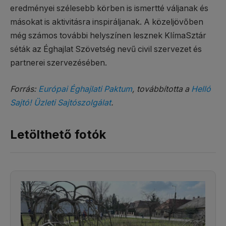
eredményei szélesebb körben is ismertté váljanak és
másokat is aktivitásra inspiráljanak. A közeljövőben
még számos további helyszínen lesznek KlímaSztár
séták az Éghajlat Szövetség nevű civil szervezet és
partnerei szervezésében.
Forrás:
Európai Éghajlati Paktum
, továbbította a
Helló
Sajtó! Üzleti Sajtószolgálat
.
Letölthető fotók