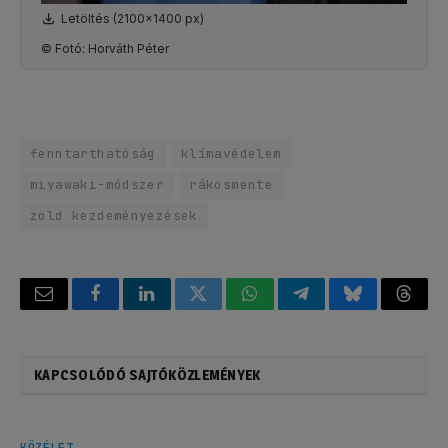
Letöltés (2100x1400 px)
© Fotó: Horváth Péter
fenntarthatóság
klímavédelem
miyawaki-módszer
rákosmente
zöld kezdeményezések
Email
Facebook
LinkedIn
Twitter
WhatsApp
Telegram
Bluesky
Threa
KAPCSOLÓDÓ SAJTÓKÖZLEMÉNYEK
KÖZÉLET