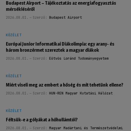
Budapest Airport – Tájékoztatás az energiafogyasztás
mérsékléséről
2026.08.01.
Szerző:
Budapest Airport
KÖZÉLET
Európai Junior Informatikai Diákolimpia: egy arany- és
három bronzérmet szereztek a magyar diákok
2026.08.01.
Szerző:
Eötvös Loránd Tudományegyetem
KÖZÉLET
Miért viseli meg az embert a hőség és mit tehetünk ellene?
2026.08.01.
Szerző:
HUN-REN Magyar Kutatási Hálózat
KÖZÉLET
Féltsük-e a gólyákat a hőhullámtól?
2026.08.01.
Szerző:
Magyar Madártani és Természetvédelmi