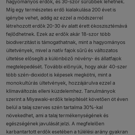
hagyományos erdők, és 30-szor sűrűbbek lehetnek.
Míg egy természetes erdő kialakulása 200 évet is
igénybe vehet, addig az ezzel a módszerrel
létrehozott erdők 20-30 év alatt érett ökoszisztémává
fejlődhetnek. Ezek az erdők akár 18-szor több
biodiverzitást is támogathatnak, mint a hagyományos
ültetvények, mivel a natív fajok sűrű és változatos
ültetése elősegíti a különböző növény- és állatfajok
megtelepedését. További előnyük, hogy akár 40-szer
több szén-dioxidot is képesek megkötni, mint a
monokultúrás ültetvények, hozzájárulva ezzel a
klímaváltozás elleni küzdelemhez. Tanulmányok
szerint a Miyawaki-erdők telepítését követően öt éven
belül a talaj szerves szén tartalma 30%-kal
növekedhet, ami a talaj termékenységének és
egészségének javulását jelzi. A megfelelően
karbantartott erdők esetében a túlélési arány gyakran