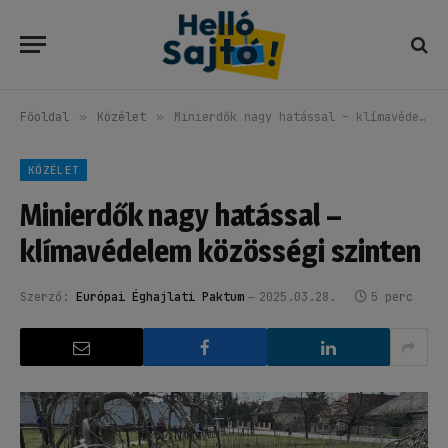
Főoldal
»
Közélet
»
Minierdők nagy hatással – klímavédelem közösségi szinten
KÖZÉLET
Minierdők nagy hatással –
klímavédelem közösségi szinten
Szerző:
Európai Éghajlati Paktum
2025.03.28.
5 perc