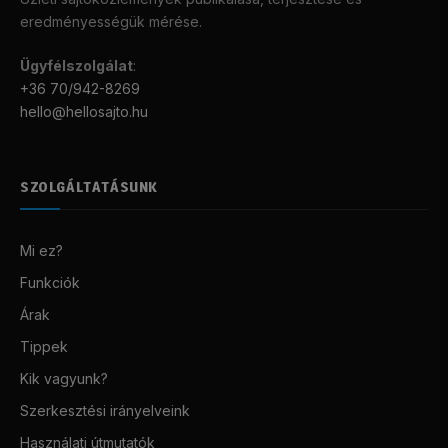
eredményességük mérése.
Ügyfélszolgálat
:
+36 70/942-8269
hello@hellosajto.hu
SZOLGÁLTATÁSUNK
Mi ez?
Funkciók
Árak
Tippek
Kik vagyunk?
Szerkesztési irányelveink
Használati útmutatók