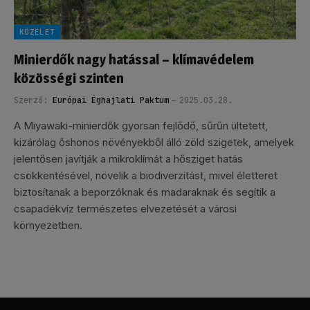
KÖZÉLET
Minierdők nagy hatással – klímavédelem
közösségi szinten
Szerző:
Európai Éghajlati Paktum
2025.03.28.
A Miyawaki-minierdők gyorsan fejlődő, sűrűn ültetett,
kizárólag őshonos növényekből álló zöld szigetek, amelyek
jelentősen javítják a mikroklímát a hősziget hatás
csökkentésével, növelik a biodiverzitást, mivel életteret
biztosítanak a beporzóknak és madaraknak és segítik a
csapadékvíz természetes elvezetését a városi
környezetben.