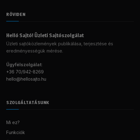
RÖVIDEN
Helló Sajtó! Üzleti Sajtószolgálat
Üzleti sajtóközlemények publikálása, terjesztése és
eredményességük mérése.
Ügyfélszolgálat
:
+36 70/942-8269
hello@hellosajto.hu
SZOLGÁLTATÁSUNK
Mi ez?
Funkciók