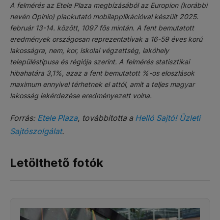
A felmérés az Etele Plaza megbízásából az Europion (korábbi
nevén Opinio) piackutató mobilapplikációval készült 2025.
február 13-14. között, 1097 fős mintán. A fent bemutatott
eredmények országosan reprezentatívak a 16-59 éves korú
lakosságra, nem, kor, iskolai végzettség, lakóhely
településtípusa és régiója szerint. A felmérés statisztikai
hibahatára 3,1%, azaz a fent bemutatott %-os eloszlások
maximum ennyivel térhetnek el attól, amit a teljes magyar
lakosság lekérdezése eredményezett volna.
Forrás:
Etele Plaza
, továbbította a
Helló Sajtó! Üzleti
Sajtószolgálat
.
Letölthető fotók