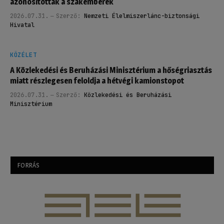
azonosítottak a szakemberek
2026.07.31.
Szerző:
Nemzeti Élelmiszerlánc-biztonsági
Hivatal
KÖZÉLET
A Közlekedési és Beruházási Minisztérium a hőségriasztás
miatt részlegesen feloldja a hétvégi kamionstopot
2026.07.31.
Szerző:
Közlekedési és Beruházási
Minisztérium
FORRÁS