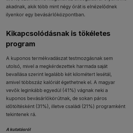
akadnak, akik több mint négy órát is elnézelődnek
ilyenkor egy bevásárlóközpontban.
Kikapcsolódásnak is tökéletes
program
A kuponos termékvadászat testmozgásnak sem
utolsó, mivel a megkérdezettek harmada saját
bevallása szerint legalább két kilométert lesétál,
amivel többszáz kalóriát égethetnek el. A magyar
vevők leginkább egyedül (41%) vágnak neki a
kuponos bevásárlókörútnak, de sokan páros
időtöltésként (31%), illetve családi (21%) programként
tekintenek rá.
A kutatásról