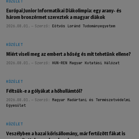
KÖZÉLET
Európai Junior Informatikai Diákolimpia: egy arany- és
három bronzérmet szereztek a magyar diákok
2026.08.01.
Szerző:
Eötvös Loránd Tudományegyetem
KÖZÉLET
Miért viseli meg az embert a hőség és mit tehetünk ellene?
2026.08.01.
Szerző:
HUN-REN Magyar Kutatási Hálózat
KÖZÉLET
Féltsük-e a gólyákat a hőhullámtól?
2026.08.01.
Szerző:
Magyar Madártani és Természetvédelmi
Egyesület
KÖZÉLET
Veszélyben a hazai kőrisállomány, már fertőzött fákat is