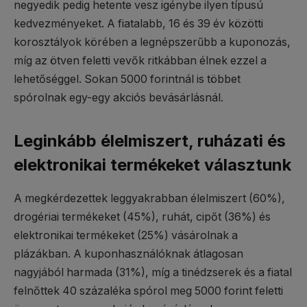
negyedik pedig hetente vesz igénybe ilyen típusú
kedvezményeket. A fiatalabb, 16 és 39 év közötti
korosztályok körében a legnépszerűbb a kuponozás,
míg az ötven feletti vevők ritkábban élnek ezzel a
lehetőséggel. Sokan 5000 forintnál is többet
spórolnak egy-egy akciós bevásárlásnál.
Leginkább élelmiszert, ruházati és
elektronikai termékeket választunk
A megkérdezettek leggyakrabban élelmiszert (60%),
drogériai termékeket (45%), ruhát, cipőt (36%) és
elektronikai termékeket (25%) vásárolnak a
plázákban. A kuponhasználóknak átlagosan
nagyjából harmada (31%), míg a tinédzserek és a fiatal
felnőttek 40 százaléka spórol meg 5000 forint feletti