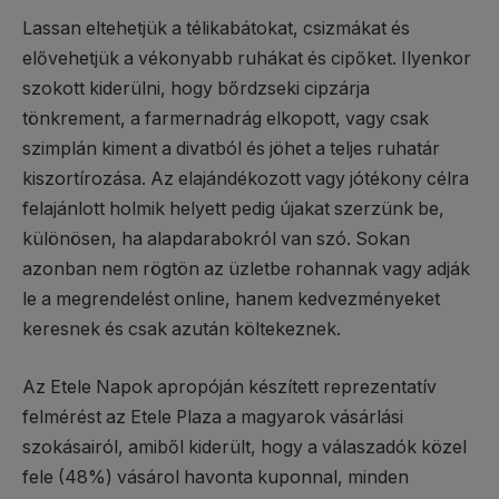
Lassan eltehetjük a télikabátokat, csizmákat és
elővehetjük a vékonyabb ruhákat és cipőket. Ilyenkor
szokott kiderülni, hogy bőrdzseki cipzárja
tönkrement, a farmernadrág elkopott, vagy csak
szimplán kiment a divatból és jöhet a teljes ruhatár
kiszortírozása. Az elajándékozott vagy jótékony célra
felajánlott holmik helyett pedig újakat szerzünk be,
különösen, ha alapdarabokról van szó. Sokan
azonban nem rögtön az üzletbe rohannak vagy adják
le a megrendelést online, hanem kedvezményeket
keresnek és csak azután költekeznek.
Az Etele Napok apropóján készített reprezentatív
felmérést az Etele Plaza a magyarok vásárlási
szokásairól, amiből kiderült, hogy a válaszadók közel
fele (48%) vásárol havonta kuponnal, minden