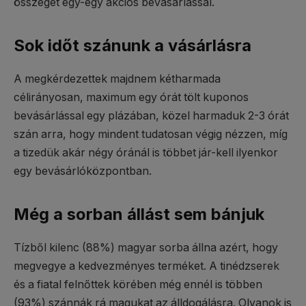
összeget egy-egy akciós bevásárlással.
Sok időt szánunk a vásárlásra
A megkérdezettek majdnem kétharmada
célirányosan, maximum egy órát tölt kuponos
bevásárlással egy plázában, közel harmaduk 2-3 órát
szán arra, hogy mindent tudatosan végig nézzen, míg
a tizedük akár négy óránál is többet jár-kell ilyenkor
egy bevásárlóközpontban.
Még a sorban állást sem bánjuk
Tízből kilenc (88%) magyar sorba állna azért, hogy
megvegye a kedvezményes terméket. A tinédzserek
és a fiatal felnőttek körében még ennél is többen
(93%) szánnák rá magukat az álldogálásra. Olyanok is