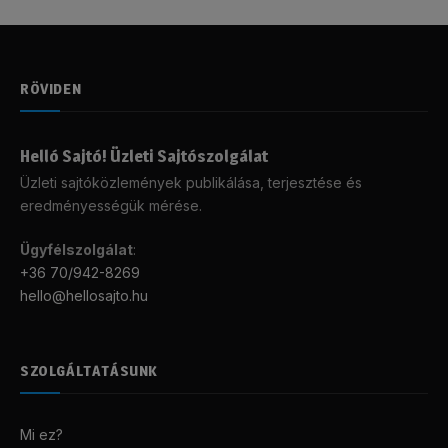
RÖVIDEN
Helló Sajtó! Üzleti Sajtószolgálat
Üzleti sajtóközlemények publikálása, terjesztése és
eredményességük mérése.
Ügyfélszolgálat
:
+36 70/942-8269
hello@hellosajto.hu
SZOLGÁLTATÁSUNK
Mi ez?