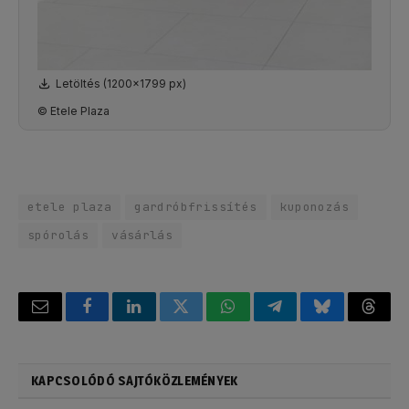
Letöltés (1200x1799 px)
© Etele Plaza
etele plaza
gardróbfrissítés
kuponozás
spórolás
vásárlás
Email
Facebook
LinkedIn
Twitter
WhatsApp
Telegram
Bluesky
Threa
KAPCSOLÓDÓ SAJTÓKÖZLEMÉNYEK