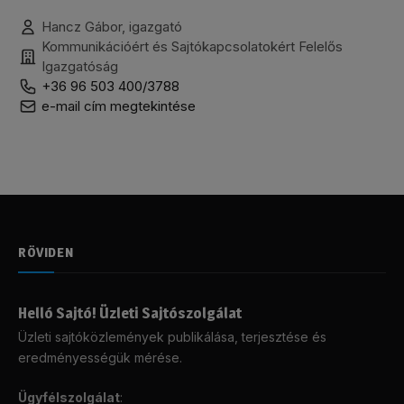
Hancz Gábor, igazgató
Kommunikációért és Sajtókapcsolatokért Felelős
Igazgatóság
+36 96 503 400/3788
e-mail cím megtekintése
RÖVIDEN
Helló Sajtó! Üzleti Sajtószolgálat
Üzleti sajtóközlemények publikálása, terjesztése és
eredményességük mérése.
Ügyfélszolgálat
: