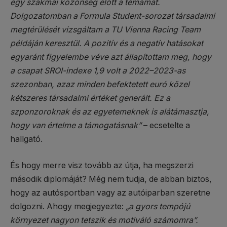
egy szakmai közönség előtt a témámat.
Dolgozatomban a Formula Student-sorozat társadalmi
megtérülését vizsgáltam a TU Vienna Racing Team
példáján keresztül. A pozitív és a negatív hatásokat
egyaránt figyelembe véve azt állapítottam meg, hogy
a csapat SROI-indexe 1,9 volt a 2022–2023-as
szezonban, azaz minden befektetett euró közel
kétszeres társadalmi értéket generált. Ez a
szponzoroknak és az egyetemeknek is alátámasztja,
hogy van értelme a támogatásnak”
– ecsetelte a
hallgató.
És hogy merre visz tovább az útja, ha megszerzi
második diplomáját? Még nem tudja, de abban biztos,
hogy az autósportban vagy az autóiparban szeretne
dolgozni. Ahogy megjegyezte:
„a gyors tempójú
környezet nagyon tetszik és motiváló számomra”.