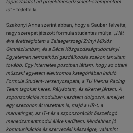
tapasztalatot ad projektmenedzsment-szempontból
is”
– fejtette ki.
Szakonyi Anna szerint abban, hogy a Sauber felvette,
nagy szerepet játszott formula studentes múltja.
„Hét
éve érettségiztem a Zalaegerszegi Zrínyi Miklós
Gimnáziumban, és a Bécsi Közgazdaságtudományi
Egyetemen nemzetközi gazdálkodás szakon tanultam
tovább. Egy internetes posztban láttam, hogy az ottani
műszaki egyetem elektromos kategóriában induló
Formula Student-versenycsapata, a TU Vienna Racing
Team tagokat keres. Pályáztam, és sikerrel jártam. A
szponzorációs modulban kezdtem dolgozni, amelyet
egy szezonon át vezettem is, majd a HR-t, a
marketinget, az IT-t és a szponzorációt összefogó
menedzsmentmodul élére kerültem. Mindehhez jó
kommunikációs és szervezési készségre, valamint