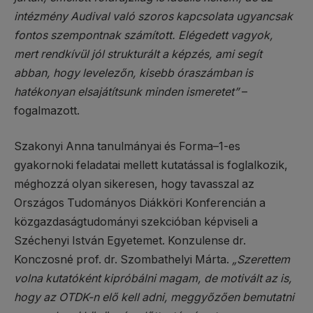
intézmény Audival való szoros kapcsolata ugyancsak
fontos szempontnak számított. Elégedett vagyok,
mert rendkívül jól strukturált a képzés, ami segít
abban, hogy levelezőn, kisebb óraszámban is
hatékonyan elsajátítsunk minden ismeretet”
–
fogalmazott.
Szakonyi Anna tanulmányai és Forma–1-es
gyakornoki feladatai mellett kutatással is foglalkozik,
méghozzá olyan sikeresen, hogy tavasszal az
Országos Tudományos Diákköri Konferencián a
közgazdaságtudományi szekcióban képviseli a
Széchenyi István Egyetemet. Konzulense dr.
Konczosné prof. dr. Szombathelyi Márta.
„Szerettem
volna kutatóként kipróbálni magam, de motivált az is,
hogy az OTDK-n elő kell adni, meggyőzően bemutatni