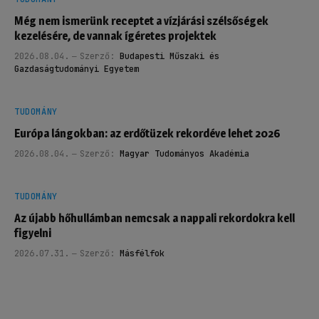
Még nem ismerünk receptet a vízjárási szélsőségek
kezelésére, de vannak ígéretes projektek
2026.08.04.
Szerző:
Budapesti Műszaki és
Gazdaságtudományi Egyetem
TUDOMÁNY
Európa lángokban: az erdőtüzek rekordéve lehet 2026
2026.08.04.
Szerző:
Magyar Tudományos Akadémia
TUDOMÁNY
Az újabb hőhullámban nemcsak a nappali rekordokra kell
figyelni
2026.07.31.
Szerző:
Másfélfok