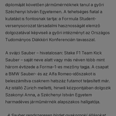
diplomáját követően járműmérnöknek tanul a győri
Széchenyi István Egyetemen. A tehetséges fiatal a
kutatást is fontosnak tartja: a Formula Student-
versenysorozat társadalmi hasznosságát elemző
dolgozatával képviseli a győri intézményt az Országos
Tudományos Diákköri Konferencián tavasszal.
A svájci Sauber – hivatalosan: Stake F1 Team Kick
Sauber – saját neve alatt vagy más néven több mint
három évtizede a Forma–1-es mezőny tagja. A csapat
a BMW Sauber- és az Alfa Romeo-időszakot is
beleszámítva csaknem hatszáz futamot teljesített már.
Az istálló Zürich melletti, hinwili központjában dolgozik
Szakonyi Anna, a Széchenyi István Egyetem
harmadéves járműmérnök alapszakos hallgatója.
„A Sauber rendszeresen hirdet gyakornoki állásokat.