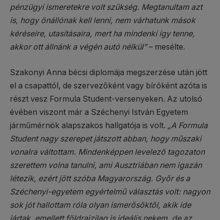
pénzügyi ismeretekre volt szükség. Megtanultam azt
is, hogy önállónak kell lenni, nem várhatunk mások
kéréseire, utasításaira, mert ha mindenki így tenne,
akkor ott állnánk a végén autó nélkül”
– mesélte.
Szakonyi Anna bécsi diplomája megszerzése után jött
el a csapattól, de szervezőként vagy bíróként azóta is
részt vesz Formula Student-versenyeken. Az utolsó
évében viszont már a Széchenyi István Egyetem
járműmérnök alapszakos hallgatója is volt.
„A Formula
Student nagy szerepet játszott abban, hogy műszaki
vonalra váltottam. Mindenképpen levelező tagozaton
szerettem volna tanulni, ami Ausztriában nem igazán
létezik, ezért jött szóba Magyarország. Győr és a
Széchenyi-egyetem egyértelmű választás volt: nagyon
sok jót hallottam róla olyan ismerősöktől, akik ide
jártak, emellett földrajzilag is ideális nekem, de az