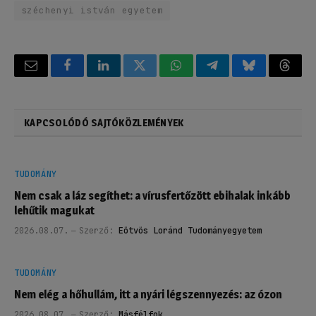
széchenyi istván egyetem
Email
Facebook
LinkedIn
Twitter
WhatsApp
Telegram
Bluesky
Threa
KAPCSOLÓDÓ SAJTÓKÖZLEMÉNYEK
TUDOMÁNY
Nem csak a láz segíthet: a vírusfertőzött ebihalak inkább
lehűtik magukat
2026.08.07.
Szerző:
Eötvös Loránd Tudományegyetem
TUDOMÁNY
Nem elég a hőhullám, itt a nyári légszennyezés: az ózon
2026.08.07.
Szerző:
Másfélfok