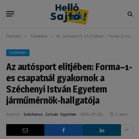
Főoldal
»
Tudomány
»
Az autósport elitjében: Forma–1-es csapatnál gyakornok a Széchenyi István Egyetem járműmérnök-hallgatója
TUDOMÁNY
Az autósport elitjében: Forma–1-
es csapatnál gyakornok a
Széchenyi István Egyetem
járműmérnök-hallgatója
Szerző:
Széchenyi István Egyetem
2025.03.03.
4 perc