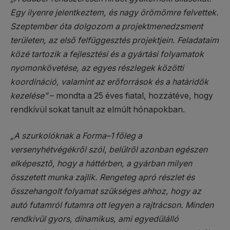
Egy ilyenre jelentkeztem, és nagy örömömre felvettek.
Szeptember óta dolgozom a projektmenedzsment
területen, az első felfüggesztés projektjein. Feladataim
közé tartozik a fejlesztési és a gyártási folyamatok
nyomonkövetése, az egyes részlegek közötti
koordináció, valamint az erőforrások és a határidők
kezelése”
– mondta a 25 éves fiatal, hozzátéve, hogy
rendkívül sokat tanult az elmúlt hónapokban.
„A szurkolóknak a Forma–1 főleg a
versenyhétvégékről szól, belülről azonban egészen
elképesztő, hogy a háttérben, a gyárban milyen
összetett munka zajlik. Rengeteg apró részlet és
összehangolt folyamat szükséges ahhoz, hogy az
autó futamról futamra ott legyen a rajtrácson. Minden
rendkívül gyors, dinamikus, ami egyedülálló