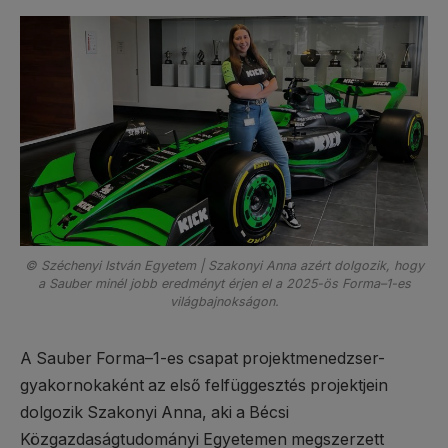
© Széchenyi István Egyetem | Szakonyi Anna azért dolgozik, hogy
a Sauber minél jobb eredményt érjen el a 2025-ös Forma–1-es
világbajnokságon.
A Sauber Forma–1-es csapat projektmenedzser-
gyakornokaként az első felfüggesztés projektjein
dolgozik Szakonyi Anna, aki a Bécsi
Közgazdaságtudományi Egyetemen megszerzett