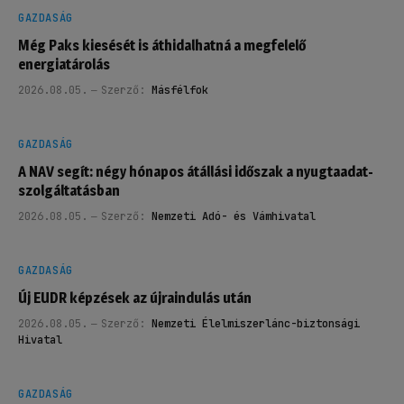
GAZDASÁG
Még Paks kiesését is áthidalhatná a megfelelő
energiatárolás
2026.08.05.
Szerző:
Másfélfok
GAZDASÁG
A NAV segít: négy hónapos átállási időszak a nyugtaadat-
szolgáltatásban
2026.08.05.
Szerző:
Nemzeti Adó- és Vámhivatal
GAZDASÁG
Új EUDR képzések az újraindulás után
2026.08.05.
Szerző:
Nemzeti Élelmiszerlánc-biztonsági
Hivatal
GAZDASÁG