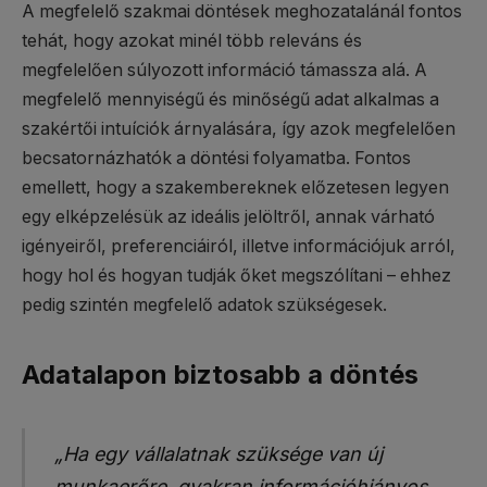
A megfelelő szakmai döntések meghozatalánál fontos
tehát, hogy azokat minél több releváns és
megfelelően súlyozott információ támassza alá. A
megfelelő mennyiségű és minőségű adat alkalmas a
szakértői intuíciók árnyalására, így azok megfelelően
becsatornázhatók a döntési folyamatba. Fontos
emellett, hogy a szakembereknek előzetesen legyen
egy elképzelésük az ideális jelöltről, annak várható
igényeiről, preferenciáiról, illetve információjuk arról,
hogy hol és hogyan tudják őket megszólítani – ehhez
pedig szintén megfelelő adatok szükségesek.
Adatalapon biztosabb a döntés
„Ha egy vállalatnak szüksége van új
munkaerőre, gyakran információhiányos