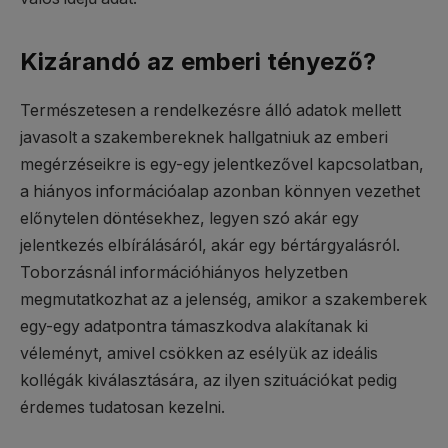
Kizárandó az emberi tényező?
Természetesen a rendelkezésre álló adatok mellett
javasolt a szakembereknek hallgatniuk az emberi
megérzéseikre is egy-egy jelentkezővel kapcsolatban,
a hiányos információalap azonban könnyen vezethet
előnytelen döntésekhez, legyen szó akár egy
jelentkezés elbírálásáról, akár egy bértárgyalásról.
Toborzásnál információhiányos helyzetben
megmutatkozhat az a jelenség, amikor a szakemberek
egy-egy adatpontra támaszkodva alakítanak ki
véleményt, amivel csökken az esélyük az ideális
kollégák kiválasztására, az ilyen szituációkat pedig
érdemes tudatosan kezelni.