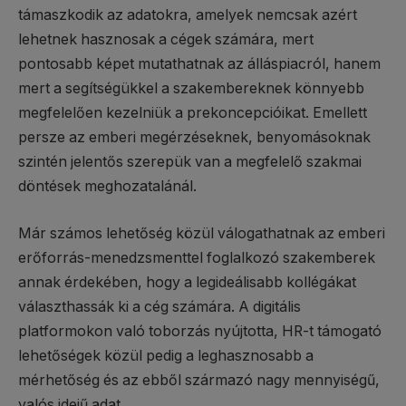
támaszkodik az adatokra, amelyek nemcsak azért
lehetnek hasznosak a cégek számára, mert
pontosabb képet mutathatnak az álláspiacról, hanem
mert a segítségükkel a szakembereknek könnyebb
megfelelően kezelniük a prekoncepcióikat. Emellett
persze az emberi megérzéseknek, benyomásoknak
szintén jelentős szerepük van a megfelelő szakmai
döntések meghozatalánál.
Már számos lehetőség közül válogathatnak az emberi
erőforrás-menedzsmenttel foglalkozó szakemberek
annak érdekében, hogy a legideálisabb kollégákat
választhassák ki a cég számára. A digitális
platformokon való toborzás nyújtotta, HR-t támogató
lehetőségek közül pedig a leghasznosabb a
mérhetőség és az ebből származó nagy mennyiségű,
valós idejű adat.