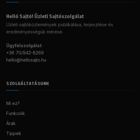
Helló Sajtó! Üzleti Sajtószolgálat
Üzleti sajtóközlemények publikálása, terjesztése és
eredményességük mérése.
Ügyfélszolgálat
:
+36 70/942-8269
hello@hellosajto.hu
SZOLGÁLTATÁSUNK
Mi ez?
Funkciók
Árak
Tippek