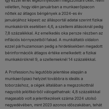
így ezzel lehet legkönnyebben megszólítani őket. Nem
véletlen, hogy idén januárban a munkaerőpiacon
nőttek az átlagos bérigények a 2024-es év
januárjához képest: az állásportál adatai szerint fizikai
munkakörök esetében 4,6, a szellemi állásoknál pedig
7,8 százalékkal. Az emelkedés oka persze részben az
inflációs környezetből fakad. A munkáltatói oldalon
ezzel párhuzamosan pedig a hirdetésekben megadott
bérinformációk átlagos értéke emelkedett: a fizikai
munkaköröknél 9, a szellemieknél 14 százalékkal.
A Profession.hu legutóbbi jelentése alapján a
munkaerőpiaci helyzet továbbra is ideális a
toborzáshoz, a cégek általában a megszokottnál
nagyobb jelöltkörből válogathatnak: 4,8 százalékkal
magasabb volt a jelentkezések száma 2024 utolsó
negyedévében, mint 2023 azonos időszakában, tehát