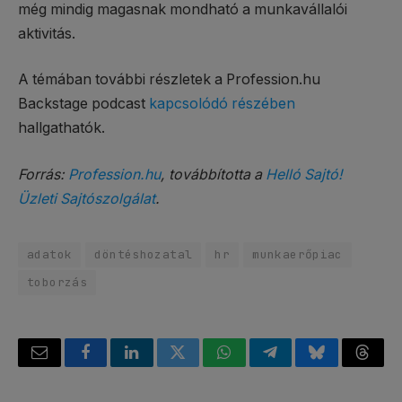
még mindig magasnak mondható a munkavállalói
aktivitás.
A témában további részletek a Profession.hu
Backstage podcast
kapcsolódó részében
hallgathatók.
Forrás:
Profession.hu
, továbbította a
Helló Sajtó!
Üzleti Sajtószolgálat
.
adatok
döntéshozatal
hr
munkaerőpiac
toborzás
Email
Facebook
LinkedIn
Twitter
WhatsApp
Telegram
Bluesky
Threa