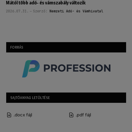
Mától több adó- és vámszabály változik
2026.07.31.
Szerző:
Nemzeti Adó- és Vámhivatal
FORRÁS
SAJTÓANYAG LETÖLTÉSE
.docx fájl
.pdf fájl