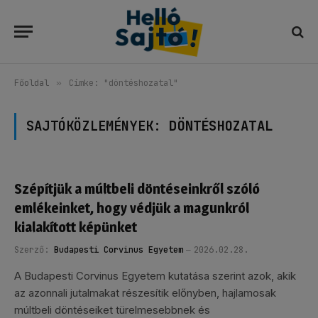
Főoldal
»
Címke: "döntéshozatal"
SAJTÓKÖZLEMÉNYEK:
DÖNTÉSHOZATAL
Szépítjük a múltbeli döntéseinkről szóló
emlékeinket, hogy védjük a magunkról
kialakított képünket
Szerző:
Budapesti Corvinus Egyetem
2026.02.28.
A Budapesti Corvinus Egyetem kutatása szerint azok, akik
az azonnali jutalmakat részesítik előnyben, hajlamosak
múltbeli döntéseiket türelmesebbnek és