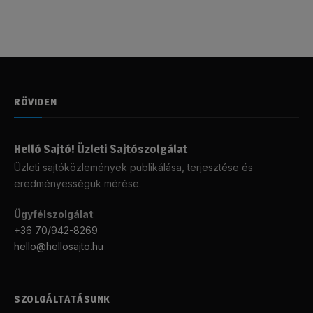
RÖVIDEN
Helló Sajtó! Üzleti Sajtószolgálat
Üzleti sajtóközlemények publikálása, terjesztése és
eredményességük mérése.
Ügyfélszolgálat
:
+36 70/942-8269
hello@hellosajto.hu
SZOLGÁLTATÁSUNK