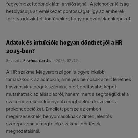
fegyelmezettebbnek látni a valóságnál. A jelenorientáltság
befolyásolja az emlékezet pontosságát, így az emberek
torzítva idézik fel döntéseiket, hogy megvédjék önképüket.
Adatok és intuíciók: hogyan dönthet jól a HR
2025-ben?
Szerző:
Profession.hu
2025.02.19.
A HR szakma Magyarországon is egyre inkább
támaszkodik az adatokra, amelyek nemcsak azért lehetnek
hasznosak a cégek számára, mert pontosabb képet
mutathatnak az álláspiacról, hanem mert a segítségükkel a
szakembereknek könnyebb megfelelően kezelniük a
prekoncepcióikat. Emellett persze az emberi
megérzéseknek, benyomásoknak szintén jelentős
szerepük van a megfelelő szakmai döntések
meghozatalánál.