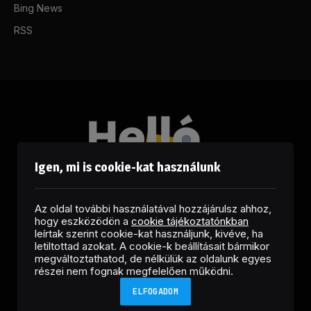
Bing News
RSS
Igen, mi is cookie-kat használunk
Az oldal további használatával hozzájárulsz ahhoz,
hogy eszközödön a
cookie tájékoztatónkban
leírtak szerint cookie-kat használjunk, kivéve, ha
letiltottad azokat. A cookie-k beállításait bármikor
megváltoztathatod, de nélkülük az oldalunk egyes
Facebook
LinkedIn
X
RSS
részei nem fognak megfelelően működni.
(Twitter)
ELFOGADOM
Copyright © 2026 Helló Sajtó! Üzleti Sajtószolgálat