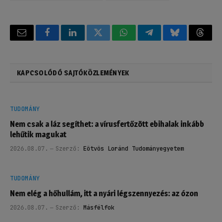
Email
Facebook
LinkedIn
Twitter
WhatsApp
Telegram
Bluesky
Threa
KAPCSOLÓDÓ SAJTÓKÖZLEMÉNYEK
TUDOMÁNY
Nem csak a láz segíthet: a vírusfertőzött ebihalak inkább
lehűtik magukat
2026.08.07.
Szerző:
Eötvös Loránd Tudományegyetem
TUDOMÁNY
Nem elég a hőhullám, itt a nyári légszennyezés: az ózon
2026.08.07.
Szerző:
Másfélfok