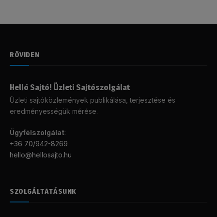
RÖVIDEN
Helló Sajtó! Üzleti Sajtószolgálat
Üzleti sajtóközlemények publikálása, terjesztése és
eredményességük mérése.
Ügyfélszolgálat
:
+36 70/942-8269
hello@hellosajto.hu
SZOLGÁLTATÁSUNK