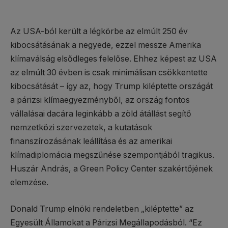
Az USA-ból került a légkörbe az elmúlt 250 év
kibocsátásának a negyede, ezzel messze Amerika
klímaválság elsődleges felelőse. Ehhez képest az USA
az elmúlt 30 évben is csak minimálisan csökkentette
kibocsátását – így az, hogy Trump kiléptette országát
a párizsi klímaegyezményből, az ország fontos
vállalásai dacára leginkább a zöld átállást segítő
nemzetközi szervezetek, a kutatások
finanszírozásának leállítása és az amerikai
klímadiplomácia megszűnése szempontjából tragikus.
Huszár András, a Green Policy Center szakértőjének
elemzése.
Donald Trump elnöki rendeletben „kiléptette” az
Egyesült Államokat a Párizsi Megállapodásból. “Ez