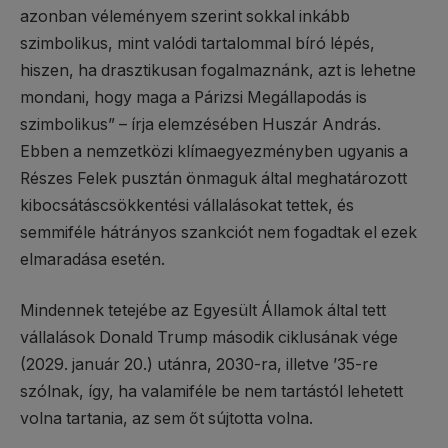
azonban véleményem szerint sokkal inkább
szimbolikus, mint valódi tartalommal bíró lépés,
hiszen, ha drasztikusan fogalmaznánk, azt is lehetne
mondani, hogy maga a Párizsi Megállapodás is
szimbolikus” – írja elemzésében Huszár András.
Ebben a nemzetközi klímaegyezményben ugyanis a
Részes Felek pusztán önmaguk által meghatározott
kibocsátáscsökkentési vállalásokat tettek, és
semmiféle hátrányos szankciót nem fogadtak el ezek
elmaradása esetén.
Mindennek tetejébe az Egyesült Államok által tett
vállalások Donald Trump második ciklusának vége
(2029. január 20.) utánra, 2030-ra, illetve ’35-re
szólnak, így, ha valamiféle be nem tartástól lehetett
volna tartania, az sem őt sújtotta volna.