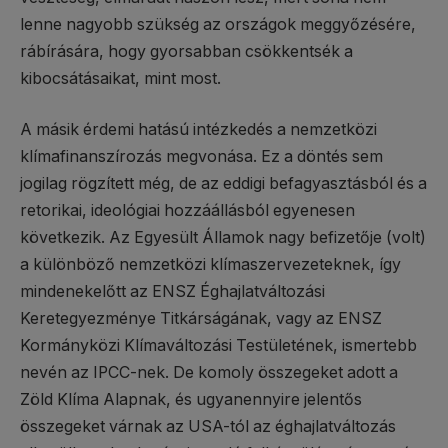
lenne nagyobb szükség az országok meggyőzésére,
rábírására, hogy gyorsabban csökkentsék a
kibocsátásaikat, mint most.
A másik érdemi hatású intézkedés a nemzetközi
klímafinanszírozás megvonása. Ez a döntés sem
jogilag rögzített még, de az eddigi befagyasztásból és a
retorikai, ideológiai hozzáállásból egyenesen
következik. Az Egyesült Államok nagy befizetője (volt)
a különböző nemzetközi klímaszervezeteknek, így
mindenekelőtt az ENSZ Éghajlatváltozási
Keretegyezménye Titkárságának, vagy az ENSZ
Kormányközi Klímaváltozási Testületének, ismertebb
nevén az IPCC-nek. De komoly összegeket adott a
Zöld Klíma Alapnak, és ugyanennyire jelentős
összegeket várnak az USA-tól az éghajlatváltozás