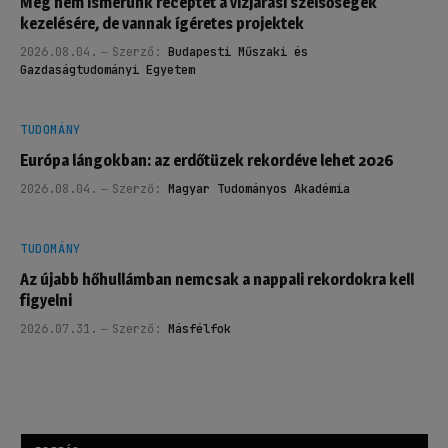
Még nem ismerünk receptet a vízjárási szélsőségek
kezelésére, de vannak ígéretes projektek
2026.08.04.
Szerző:
Budapesti Műszaki és
Gazdaságtudományi Egyetem
TUDOMÁNY
Európa lángokban: az erdőtüzek rekordéve lehet 2026
2026.08.04.
Szerző:
Magyar Tudományos Akadémia
TUDOMÁNY
Az újabb hőhullámban nemcsak a nappali rekordokra kell
figyelni
2026.07.31.
Szerző:
Másfélfok