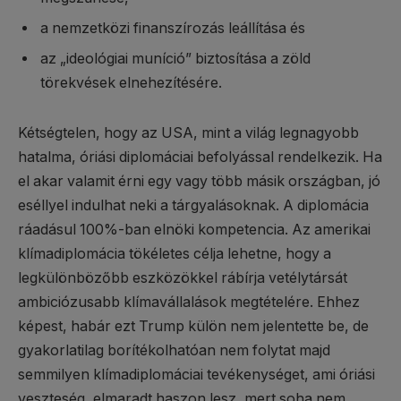
a nemzetközi finanszírozás leállítása és
az „ideológiai muníció” biztosítása a zöld
törekvések elnehezítésére.
Kétségtelen, hogy az USA, mint a világ legnagyobb
hatalma, óriási diplomáciai befolyással rendelkezik. Ha
el akar valamit érni egy vagy több másik országban, jó
eséllyel indulhat neki a tárgyalásoknak. A diplomácia
ráadásul 100%-ban elnöki kompetencia. Az amerikai
klímadiplomácia tökéletes célja lehetne, hogy a
legkülönbözőbb eszközökkel rábírja vetélytársát
ambiciózusabb klímavállalások megtételére. Ehhez
képest, habár ezt Trump külön nem jelentette be, de
gyakorlatilag borítékolhatóan nem folytat majd
semmilyen klímadiplomáciai tevékenységet, ami óriási
veszteség, elmaradt haszon lesz, mert soha nem