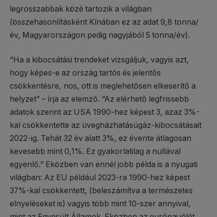
legrosszabbak közé tartozik a világban
(összehasonlításként Kínában ez az adat 9,8 tonna/
év, Magyarországon pedig nagyjából 5 tonna/év).
“Ha a kibocsátási trendeket vizsgáljuk, vagyis azt,
hogy képes-e az ország tartós és jelentős
csökkentésre, nos, ott is meglehetősen elkeserítő a
helyzet” – írja az elemző. “Az elérhető legfrissebb
adatok szerint az USA 1990-hez képest 3, azaz 3%-
kal csökkentette az üvegházhatásúgáz-kibocsátásait
2022-ig. Tehát 32 év alatt 3%, ez évente átlagosan
kevesebb mint 0,1%. Ez gyakorlatilag a nullával
egyenlő.” Eközben van ennél jobb példa is a nyugati
világban: Az EU például 2023-ra 1990-hez képest
37%-kal csökkentett, (beleszámítva a természetes
elnyeléseket is) vagyis több mint 10-szer annyival,
mint az Egyesült Államok. Eközben az európai jólét