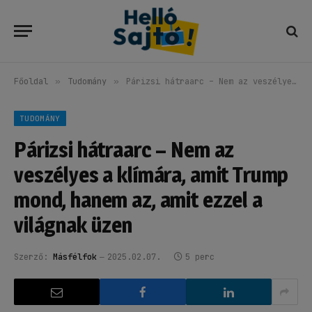
Főoldal
»
Tudomány
»
Párizsi hátraarc – Nem az veszélyes a klímára, amit Trump mond, hanem az, amit ezzel a világnak üzen
TUDOMÁNY
Párizsi hátraarc – Nem az
veszélyes a klímára, amit Trump
mond, hanem az, amit ezzel a
világnak üzen
Szerző:
Másfélfok
2025.02.07.
5 perc