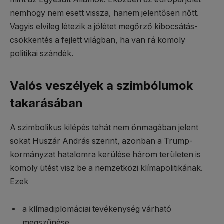
nemhogy nem esett vissza, hanem jelentősen nőtt.
Vagyis elvileg létezik a jólétet megőrző kibocsátás-
csökkentés a fejlett világban, ha van rá komoly
politikai szándék.
Valós veszélyek a szimbólumok
takarásában
A szimbolikus kilépés tehát nem önmagában jelent
sokat Huszár András szerint, azonban a Trump-
kormányzat hatalomra kerülése három területen is
komoly ütést visz be a nemzetközi klímapolitikának.
Ezek
a klímadiplomáciai tevékenység várható
megszűnése,