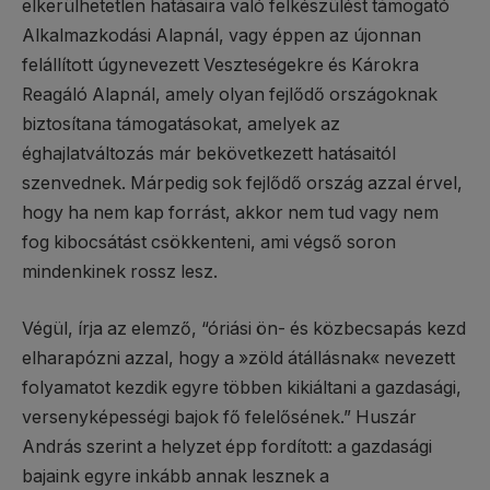
elkerülhetetlen hatásaira való felkészülést támogató
Alkalmazkodási Alapnál, vagy éppen az újonnan
felállított úgynevezett Veszteségekre és Károkra
Reagáló Alapnál, amely olyan fejlődő országoknak
biztosítana támogatásokat, amelyek az
éghajlatváltozás már bekövetkezett hatásaitól
szenvednek. Márpedig sok fejlődő ország azzal érvel,
hogy ha nem kap forrást, akkor nem tud vagy nem
fog kibocsátást csökkenteni, ami végső soron
mindenkinek rossz lesz.
Végül, írja az elemző, “óriási ön- és közbecsapás kezd
elharapózni azzal, hogy a »zöld átállásnak« nevezett
folyamatot kezdik egyre többen kikiáltani a gazdasági,
versenyképességi bajok fő felelősének.” Huszár
András szerint a helyzet épp fordított: a gazdasági
bajaink egyre inkább annak lesznek a