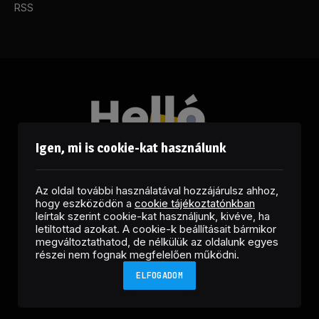
RSS
Igen, mi is cookie-kat használunk
Az oldal további használatával hozzájárulsz ahhoz,
hogy eszközödön a
cookie tájékoztatónkban
leírtak szerint cookie-kat használjunk, kivéve, ha
letiltottad azokat. A cookie-k beállításait bármikor
megváltoztathatod, de nélkülük az oldalunk egyes
Facebook
LinkedIn
X
RSS
részei nem fognak megfelelően működni.
(Twitter)
ELFOGADOM
Copyright © 2026 Helló Sajtó! Üzleti Sajtószolgálat