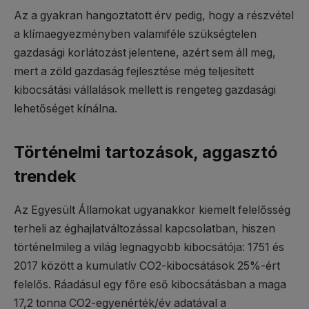
Az a gyakran hangoztatott érv pedig, hogy a részvétel
a klímaegyezményben valamiféle szükségtelen
gazdasági korlátozást jelentene, azért sem áll meg,
mert a zöld gazdaság fejlesztése még teljesített
kibocsátási vállalások mellett is rengeteg gazdasági
lehetőséget kínálna.
Történelmi tartozások, aggasztó
trendek
Az Egyesült Államokat ugyanakkor kiemelt felelősség
terheli az éghajlatváltozással kapcsolatban, hiszen
történelmileg a világ legnagyobb kibocsátója: 1751 és
2017 között a kumulatív CO2-kibocsátások 25%-ért
felelős. Ráadásul egy főre eső kibocsátásban a maga
17,2 tonna CO2-egyenérték/év adatával a