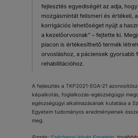
fejlesztés egyediségét az adja, hogy 
mozgásmintát felismeri és értékeli, 
korrigációs lehetőséget nyújt a hasz
a kezelőorvosnak” – fejtette ki. Meg
piacon is értékesíthető termék létr
orvosláshoz, a páciensek gyorsabb 
rehabilitációhoz.
A fejlesztés a TKP2021-EGA-21 azonosítószám
képalkotás, foglalkozás-egészségügyi mego
egészségügyi alkalmazásának kutatása a S
Egyetem tudományos eredményeinek összeka
meg.
Forrás:
Széchenyi István Egyetem
, továbbít