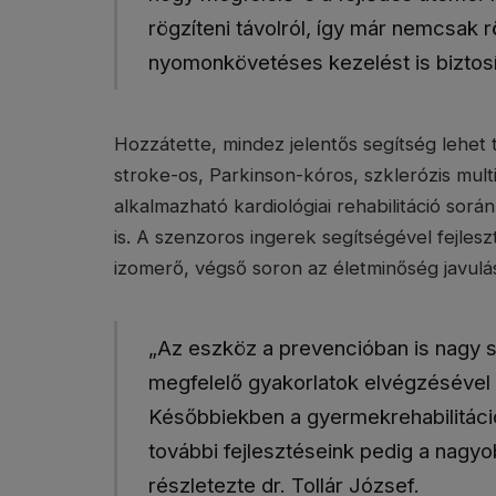
rögzíteni távolról, így már nemcsak
nyomonkövetéses kezelést is biztosí
Hozzátette, mindez jelentős segítség lehet 
stroke-os, Parkinson-kóros, szklerózis mul
alkalmazható kardiológiai rehabilitáció sorá
is. A szenzoros ingerek segítségével fejlesz
izomerő, végső soron az életminőség javulá
„Az eszköz a prevencióban is nagy s
megfelelő gyakorlatok elvégzésével
Későbbiekben a gyermekrehabilitációh
további fejlesztéseink pedig a nagyob
részletezte dr. Tollár József.