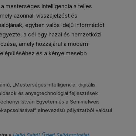
a mesterséges intelligencia a teljes
amely azonnali visszajelzést és
nálójának, egyben valós idejű információt
jegyezte, a cél egy hazai és nemzetközi
ehozása, amely hozzájárul a modern
felépüléséhez és a kényelmesebb
ú, „Mesterséges intelligencia, digitális
ldások és anyagtechnológiai fejlesztések
zéchenyi István Egyetem és a Semmelweis
pcsolásával” elnevezésű pályázatból valósul
otta a
Helló Sajtó! Üzleti Sajtószolgálat
.