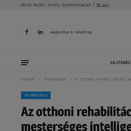
Helló Sajtó! Üzleti Sajtószolgálat |
Mi ez?
augusztus 9. vasárnap
Facebook
LinkedIn
SAJTÓKÖZ
Főoldal
»
Technológia
»
Az otthoni rehabilitációt s
TECHNOLÓGIA
Az otthoni rehabilitá
mesterséges intellig