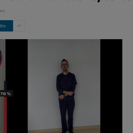
erc
dIn