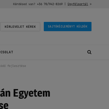
Kérdésed van?
+36 70/942-8269
|
Ügyfélportál
»
HÍRLEVELET KÉREK
SAJTÓKÖZLEMÉNYT KÜLDÖK
PCSOLAT
ködő fejlesztése
tván Egyetem
se