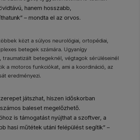
 rövidtávú, hanem hosszabb,
thatunk” – mondta el az orvos.
többek közt a súlyos neurológiai, ortopédiai,
tiplexes betegek számára. Ugyanígy
n, traumatizált betegeknél, végtagok sérüléseinél
tik a motoros funkciókat, ami a koordináció, az
sát eredményezi.
zerepet játszhat, hiszen időskorban
 számos baleset megelőzhető.
oz is támogatást nyújthat a szoftver, a
b hasi műtétek utáni felépülést segítik” –