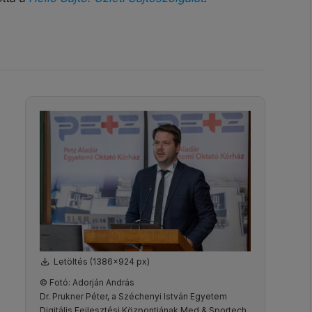
Letöltés (1386x924 px)
© Fotó: Adorján András
Dr. Prukner Péter, a Széchenyi István Egyetem
Digitális Fejlesztési Központjának Med & Sportech