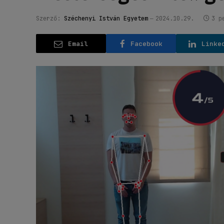
Szerző:
Széchenyi István Egyetem
2024.10.29.
3 p
Email
Facebook
Linke