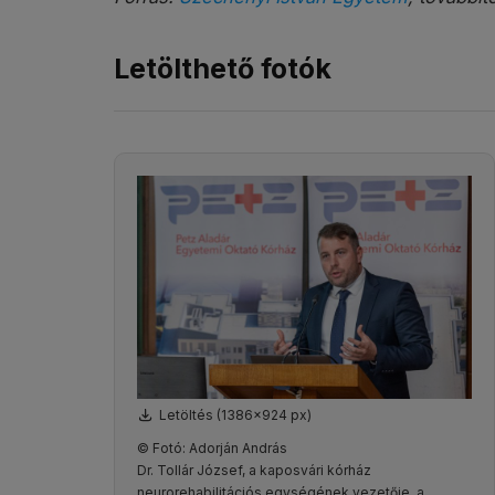
Letölthető fotók
Letöltés (1386x924 px)
© Fotó: Adorján András
Dr. Tollár József, a kaposvári kórház
neurorehabilitációs egységének vezetője, a