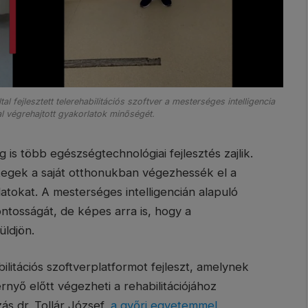
 fejlesztett telerehabilitációs szoftver a mesterséges intelligencia
al végrehajtott gyakorlatok minőségét.
is több egészségtechnológiai fejlesztés zajlik.
tegek a saját otthonukban végezhessék el a
latokat. A mesterséges intelligencián alapuló
ntosságát, de képes arra is, hogy a
üldjön.
litációs szoftverplatformot fejleszt, amelynek
nyő előtt végezheti a rehabilitációjához
ás dr. Tollár József,
a győri egyetemmel