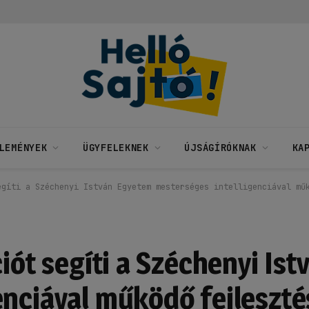
LEMÉNYEK
ÜGYFELEKNEK
ÚJSÁGÍRÓKNAK
KA
egíti a Széchenyi István Egyetem mesterséges intelligenciával mű
ciót segíti a Széchenyi Is
enciával működő fejleszté