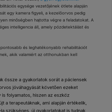
litációs egysége vezetőjének ötlete alapján
át egy kamera figyeli, a kezelőorvos pedig
ilyen minőségben hajtotta végre a feladatokat. A
s intelligencia áll, amely pózdetektálást és
egpontosabb és leghatékonyabb rehabilitációt
k, akik valamiért az otthonukban kell
juk össze a gyakorlatok sorát a páciensek
 orvos jóváhagyását követően ezeket
y is folyamatos, hiszen az eszköz
t a terapeutáknak, ami alapján értékelik,
Ha szükséges, új gyakorlatokat is tudnak