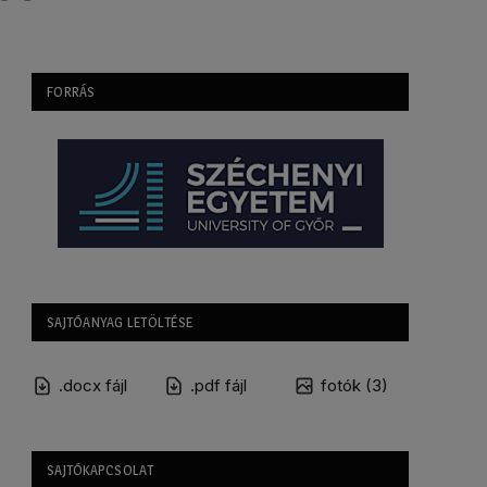
FORRÁS
SAJTÓANYAG LETÖLTÉSE
.docx fájl
.pdf fájl
fotók (3)
SAJTÓKAPCSOLAT