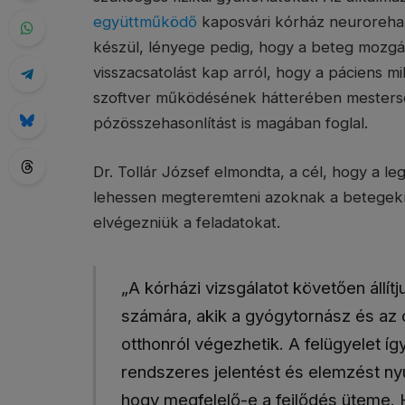
együttműködő
kaposvári kórház neurorehabi
készül, lényege pedig, hogy a beteg mozgás
visszacsatolást kap arról, hogy a páciens m
szoftver működésének hátterében mestersége
pózösszehasonlítást is magában foglal.
Dr. Tollár József elmondta, a cél, hogy a l
lehessen megteremteni azoknak a betegekne
elvégezniük a feladatokat.
„A kórházi vizsgálatot követően állít
számára, akik a gyógytornász és az
otthonról végezhetik. A felügyelet íg
rendszeres jelentést és elemzést nyúj
hogy megfelelő-e a fejlődés üteme. 