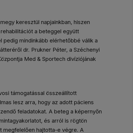
 megy keresztül napjainkban, hiszen
rehabilitációt a beteggel együtt
el pedig mindinkább elérhetőbbé válik a
átteréről dr. Prukner Péter, a Széchenyi
 Központja Med & Sportech divíziójának
osi támogatással összeállított
kalmas lesz arra, hogy az adott páciens
zendő feladatokat. A beteg a képernyőn
 mintagyakorlatot, és arról is rögtön
t megfelelően hajtotta-e végre. A