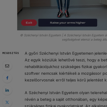
© Széchenyi István Egyetem | A Széchenyi István Egyetem által
segítségével elemzi a beteg ált
A győri Széchenyi István Egyetemen jelenleg 
MEGOSZTÁS
Az egyik közülük lehetővé teszi, hogy a be
rehabilitációjukhoz szükséges fizikai gyakor
szoftver nemcsak kiértékeli a mozgássor po
kezelőorvosnak erről teljes körű jelentést k
A Széchenyi István Egyetem olyan telerehabi
révén a beteg a saját otthonában, egy képer
szükséges fizikai gyakorlatokat. Az alkalmaz