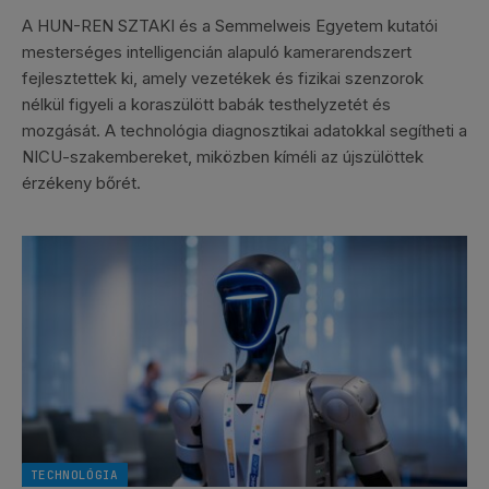
A HUN-REN SZTAKI és a Semmelweis Egyetem kutatói
mesterséges intelligencián alapuló kamerarendszert
fejlesztettek ki, amely vezetékek és fizikai szenzorok
nélkül figyeli a koraszülött babák testhelyzetét és
mozgását. A technológia diagnosztikai adatokkal segítheti a
NICU-szakembereket, miközben kíméli az újszülöttek
érzékeny bőrét.
TECHNOLÓGIA