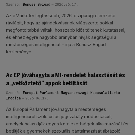
Szerző:
Bónusz Brigád
2026.06.17.
Az eMarketer legfrissebb, 2026-os iparági elemzése
rávilágít, hogy az ajándékvásárlók világszerte sokkal
megfontoltabbá váltak: hosszabb időt töltenek kutatással,
és ehhez egyre nagyobb arányban hívják segítségül a
mesterséges intelligenciát – írja a Bónusz Brigád
közleménye.
Az EP jóváhagyta a MI-rendelet halasztását és
a „vetkőztető” appok betiltását
Szerző:
Európai Parlament Magyarországi Kapcsolattartó
Irodája
2026.06.17.
Az Európai Parlament jóváhagyta a mesterséges
intelligenciáról szóló uniós jogszabály módosításait,
amelyek halasztják egyes kötelezettségek alkalmazását és
betiltják a gyermekek szexuális bántalmazását ábrázoló