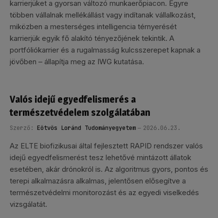
karrierjüket a gyorsan változó munkaerőpiacon. Egyre
többen vállalnak mellékállást vagy indítanak vállalkozást,
miközben a mesterséges intelligencia térnyerését
karrierjük egyik fő alakító tényezőjének tekintik. A
portfóliókarrier és a rugalmasság kulcsszerepet kapnak a
jövőben – állapítja meg az IWG kutatása.
Valós idejű egyedfelismerés a
természetvédelem szolgálatában
Szerző:
Eötvös Loránd Tudományegyetem
2026.06.23.
Az ELTE biofizikusai által fejlesztett RAPID rendszer valós
idejű egyedfelismerést tesz lehetővé mintázott állatok
esetében, akár drónokról is. Az algoritmus gyors, pontos és
terepi alkalmazásra alkalmas, jelentősen elősegítve a
természetvédelmi monitorozást és az egyedi viselkedés
vizsgálatát.