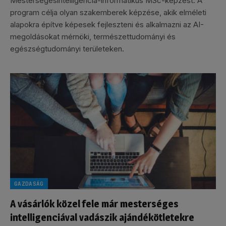
Mesterségesintelligencia-informatikus MSc-képzést. A
program célja olyan szakemberek képzése, akik elméleti
alapokra építve képesek fejleszteni és alkalmazni az AI-
megoldásokat mérnöki, természettudományi és
egészségtudományi területeken.
GAZDASÁG
A vásárlók közel fele már mesterséges
intelligenciával vadászik ajándékötletekre