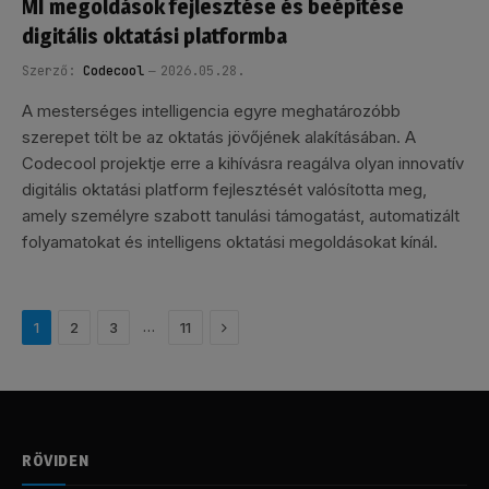
MI megoldások fejlesztése és beépítése
digitális oktatási platformba
Szerző:
Codecool
2026.05.28.
A mesterséges intelligencia egyre meghatározóbb
szerepet tölt be az oktatás jövőjének alakításában. A
Codecool projektje erre a kihívásra reagálva olyan innovatív
digitális oktatási platform fejlesztését valósította meg,
amely személyre szabott tanulási támogatást, automatizált
folyamatokat és intelligens oktatási megoldásokat kínál.
Következő
…
1
2
3
11
RÖVIDEN