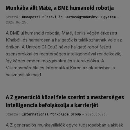
Munkába állt Máté, a BME humanoid robotja
Szerző:
Budapesti Műszaki és Gazdaságtudományi Egyetem
2026.06.25.
A BME új humanoid robotja, Máté, április végén érkezett
Kínából, és hamarosan a hallgatók is találkozhatnak vele az
órákon. A Unitree G1 Edu3 névre hallgató robot fejlett
szenzorokkal és mesterséges intelligenciával rendelkezik,
így képes emberi mozgásokra és interakciókra. A
Villamosmérnöki és Informatikai Karon az oktatásban is
hasznosítják majd.
A Z generáció közel fele szerint a mesterséges
intelligencia befolyásolja a karrierjét
Szerző:
International Workplace Group
2026.06.23.
A Z generációs munkavállalók egyre tudatosabban alakítják