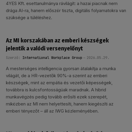
4YES Kft. esettanulmánya rávilágít: a hazai piacnak nem
drága AI-ra, hanem először tiszta, digitális folyamatokra van
szüksége a túléléshez.
Az MI korszakában az emberi készségek
jelentik a valódi versenyelőnyt
Szerző:
International Workplace Group
2026.05.29.
A mesterséges intelligencia gyorsan átalakítja a munka
világát, de a HR-vezetők 90%-a szerint az emberi
készségek, mint az empátia és vezetői képességek,
továbbra is kulcsfontosságúak maradnak. A hibrid
munkavégzés pedig tovább erősíti ezek szerepét,
miközben az MI nem helyettesíti, hanem kiegészíti az
emberi tényezőt – áll az IWG közleményében.