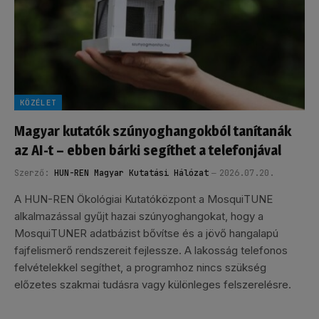
KÖZÉLET
Magyar kutatók szúnyoghangokból tanítanák
az AI-t – ebben bárki segíthet a telefonjával
Szerző:
HUN-REN Magyar Kutatási Hálózat
2026.07.20.
A HUN-REN Ökológiai Kutatóközpont a MosquiTUNE
alkalmazással gyűjt hazai szúnyoghangokat, hogy a
MosquiTUNER adatbázist bővítse és a jövő hangalapú
fajfelismerő rendszereit fejlessze. A lakosság telefonos
felvételekkel segíthet, a programhoz nincs szükség
előzetes szakmai tudásra vagy különleges felszerelésre.