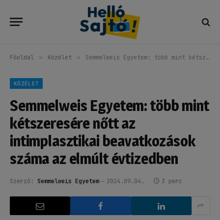
Főoldal
»
Közélet
»
Semmelweis Egyetem: több mint kétszeresére nőtt az intimplasztikai beavatkozások száma az elmúlt évtizedben
KÖZÉLET
Semmelweis Egyetem: több mint
kétszeresére nőtt az
intimplasztikai beavatkozások
száma az elmúlt évtizedben
Szerző:
Semmelweis Egyetem
2024.09.04.
3 perc