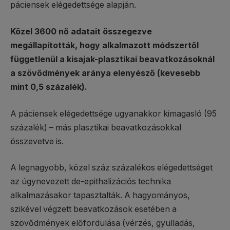
páciensek elégedettsége alapján.
Közel 3600 nő adatait összegezve
megállapították, hogy alkalmazott módszertől
függetlenül a kisajak-plasztikai beavatkozásoknál
a szövődmények aránya elenyésző (kevesebb
mint 0,5 százalék).
A páciensek elégedettsége ugyanakkor kimagasló (95
százalék) – más plasztikai beavatkozásokkal
összevetve is.
A legnagyobb, közel száz százalékos elégedettséget
az úgynevezett de-epithalizációs technika
alkalmazásakor tapasztalták. A hagyományos,
szikével végzett beavatkozások esetében a
szövődmények előfordulása (vérzés, gyulladás,