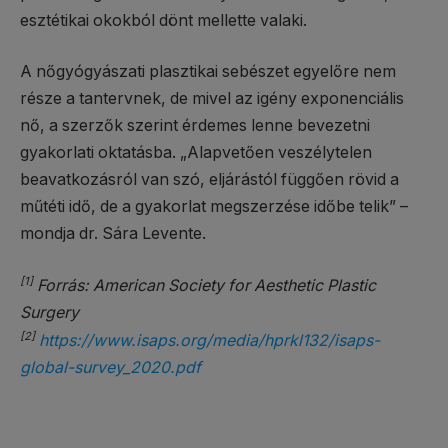
esztétikai okokból dönt mellette valaki.
A nőgyógyászati plasztikai sebészet egyelőre nem
része a tantervnek, de mivel az igény exponenciális
nő, a szerzők szerint érdemes lenne bevezetni
gyakorlati oktatásba. „Alapvetően veszélytelen
beavatkozásról van szó, eljárástól függően rövid a
műtéti idő, de a gyakorlat megszerzése időbe telik” –
mondja dr. Sára Levente.
[1]
Forrás: American Society for Aesthetic Plastic
Surgery
[2]
https://www.isaps.org/media/hprkl132/isaps-
global-survey_2020.pdf