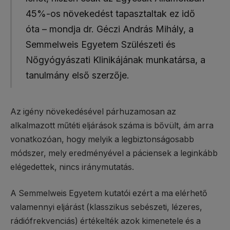
45%-os növekedést tapasztaltak ez idő
óta – mondja dr. Géczi András Mihály, a
Semmelweis Egyetem Szülészeti és
Nőgyógyászati Klinikájának munkatársa, a
tanulmány első szerzője.
Az igény növekedésével párhuzamosan az
alkalmazott műtéti eljárások száma is bővült, ám arra
vonatkozóan, hogy melyik a legbiztonságosabb
módszer, mely eredményével a páciensek a leginkább
elégedettek, nincs iránymutatás.
A Semmelweis Egyetem kutatói ezért a ma elérhető
valamennyi eljárást (klasszikus sebészeti, lézeres,
rádiófrekvenciás) értékelték azok kimenetele és a