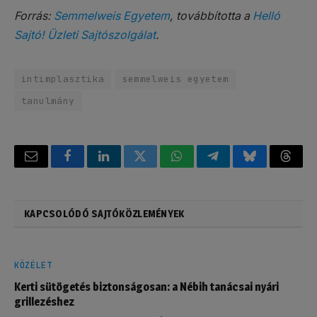
Forrás:
Semmelweis Egyetem
, továbbította a
Helló
Sajtó! Üzleti Sajtószolgálat
.
intimplasztika
semmelweis egyetem
tanulmány
Email
Facebook
LinkedIn
Twitter
WhatsApp
Telegram
Bluesky
Threa
KAPCSOLÓDÓ SAJTÓKÖZLEMÉNYEK
KÖZÉLET
Kerti sütögetés biztonságosan: a Nébih tanácsai nyári
grillezéshez