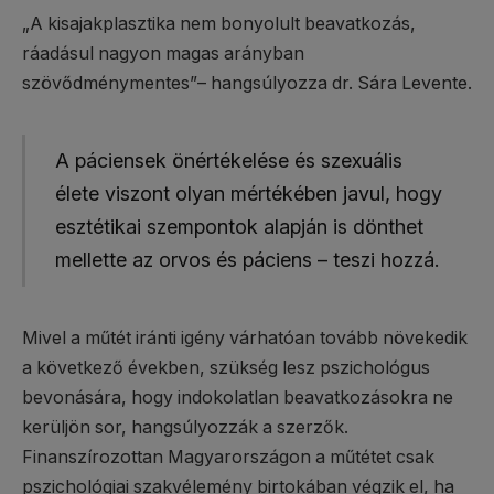
„A kisajakplasztika nem bonyolult beavatkozás,
ráadásul nagyon magas arányban
szövődménymentes”– hangsúlyozza dr. Sára Levente.
A páciensek önértékelése és szexuális
élete viszont olyan mértékében javul, hogy
esztétikai szempontok alapján is dönthet
mellette az orvos és páciens – teszi hozzá.
Mivel a műtét iránti igény várhatóan tovább növekedik
a következő években, szükség lesz pszichológus
bevonására, hogy indokolatlan beavatkozásokra ne
kerüljön sor, hangsúlyozzák a szerzők.
Finanszírozottan Magyarországon a műtétet csak
pszichológiai szakvélemény birtokában végzik el, ha