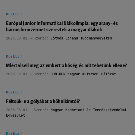
KÖZÉLET
Európai Junior Informatikai Diákolimpia: egy arany- és
három bronzérmet szereztek a magyar diákok
2026.08.01.
Szerző:
Eötvös Loránd Tudományegyetem
KÖZÉLET
Miért viseli meg az embert a hőség és mit tehetünk ellene?
2026.08.01.
Szerző:
HUN-REN Magyar Kutatási Hálózat
KÖZÉLET
Féltsük-e a gólyákat a hőhullámtól?
2026.08.01.
Szerző:
Magyar Madártani és Természetvédelmi
Egyesület
KÖZÉLET