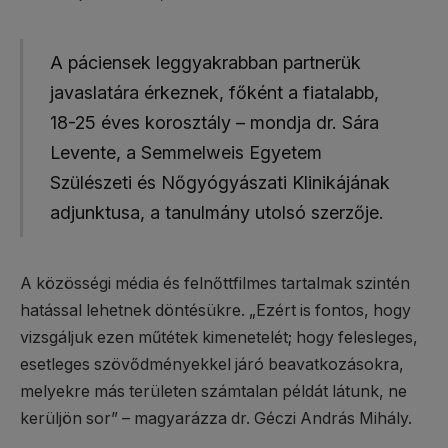
A páciensek leggyakrabban partnerük
javaslatára érkeznek, főként a fiatalabb,
18-25 éves korosztály – mondja dr. Sára
Levente, a Semmelweis Egyetem
Szülészeti és Nőgyógyászati Klinikájának
adjunktusa, a tanulmány utolsó szerzője.
A közösségi média és felnőttfilmes tartalmak szintén
hatással lehetnek döntésükre. „Ezért is fontos, hogy
vizsgáljuk ezen műtétek kimenetelét; hogy felesleges,
esetleges szövődményekkel járó beavatkozásokra,
melyekre más területen számtalan példát látunk, ne
kerüljön sor” – magyarázza dr. Géczi András Mihály.