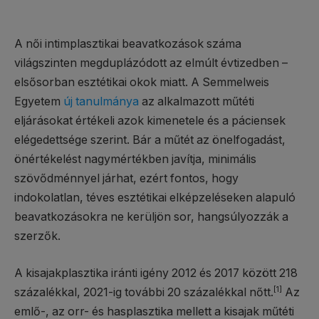
A női intimplasztikai beavatkozások száma
világszinten megduplázódott az elmúlt évtizedben –
elsősorban esztétikai okok miatt. A Semmelweis
Egyetem
új tanulmánya
az alkalmazott műtéti
eljárásokat értékeli azok kimenetele és a páciensek
elégedettsége szerint. Bár a műtét az önelfogadást,
önértékelést nagymértékben javítja, minimális
szövődménnyel járhat, ezért fontos, hogy
indokolatlan, téves esztétikai elképzeléseken alapuló
beavatkozásokra ne kerüljön sor, hangsúlyozzák a
szerzők.
A kisajakplasztika iránti igény 2012 és 2017 között 218
[1]
százalékkal, 2021-ig további 20 százalékkal nőtt.
Az
emlő-, az orr- és hasplasztika mellett a kisajak műtéti