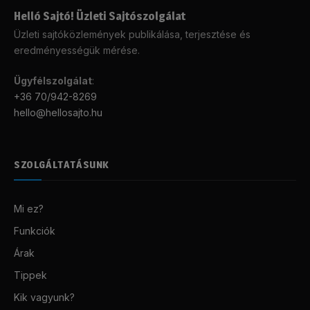
Helló Sajtó! Üzleti Sajtószolgálat
Üzleti sajtóközlemények publikálása, terjesztése és
eredményességük mérése.
Ügyfélszolgálat
:
+36 70/942-8269
hello@hellosajto.hu
SZOLGÁLTATÁSUNK
Mi ez?
Funkciók
Árak
Tippek
Kik vagyunk?