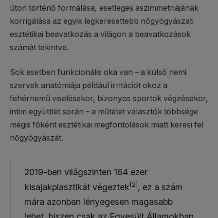
úton történő formálása, esetleges aszimmetriájának
korrigálása az egyik legkeresettebb nőgyógyászati
esztétikai beavatkozás a világon a beavatkozások
számát tekintve.
Sok esetben funkcionális oka van – a külső nemi
szervek anatómiája például irritációt okoz a
fehérnemű viselésekor, bizonyos sportok végzésekor,
intim együttlét során – a műtétet választók többsége
mégis főként esztétikai megfontolások miatt keresi fel
nőgyógyászát.
2019-ben világszinten 164 ezer
[2]
kisajakplasztikát végeztek
, ez a szám
mára azonban lényegesen magasabb
lehet, hiszen csak az Egyesült Államokban