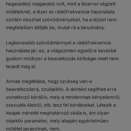
hegesedés) magasabb volt, mint a lézerrel végzett
műtéteknél, a lézer és rádiófrekvencia használata
szintén okozhat szövődményeket, ha a dózist nem
megfelelően állítják be, mutat rá a tanulmány.
Legkevesebb szövődménnyel a rádiófrekvencia
használata jár: ez, a világszinten egyelőre kevésbé
gyakori módszer a beavatkozás költségei miatt nem
terjedt még el.
Annak megítélése, hogy szükség van-e
beavatkozásra, szubjektív. A döntést segítheti erre
vonatkozó kérdőív, mely a mindennapi kényelemről,
szexuális életről, stb. tesz fel kérdéseket. Létezik a
kisajak méretét meghatározó skála is, ám olyan
objektív paraméter, mely alapján egyértelműen
műtétet javasolnak, nem.