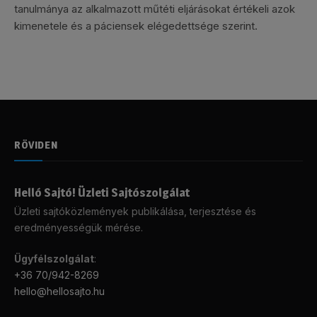
tanulmánya az alkalmazott műtéti eljárásokat értékeli azok
kimenetele és a páciensek elégedettsége szerint.
RÖVIDEN
Helló Sajtó! Üzleti Sajtószolgálat
Üzleti sajtóközlemények publikálása, terjesztése és
eredményességük mérése.
Ügyfélszolgálat
:
+36 70/942-8269
hello@hellosajto.hu