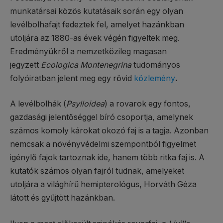
munkatársai közös kutatásaik során egy olyan
levélbolhafajt fedeztek fel, amelyet hazánkban
utoljára az 1880-as évek végén figyeltek meg.
Eredményükről a nemzetközileg magasan
jegyzett
Ecologica Montenegrina
tudományos
folyóiratban jelent meg egy rövid
közlemény
.
A levélbolhák (
Psylloidea
) a rovarok egy fontos,
gazdasági jelentőséggel bíró csoportja, amelynek
számos komoly károkat okozó faj is a tagja. Azonban
nemcsak a növényvédelmi szempontból figyelmet
igénylő fajok tartoznak ide, hanem több ritka faj is. A
kutatók számos olyan fajról tudnak, amelyeket
utoljára a világhírű hemipterológus, Horváth Géza
látott és gyűjtött hazánkban.