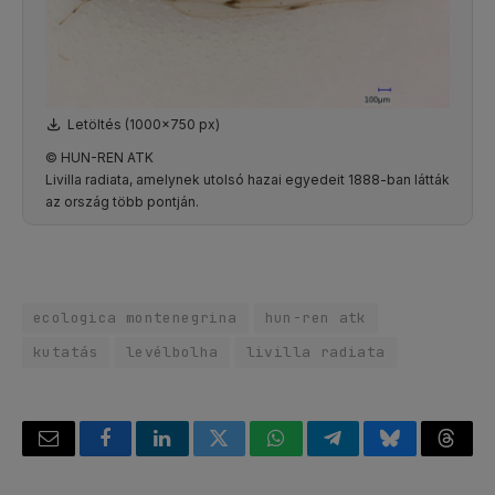
Letöltés (1000x750 px)
© HUN-REN ATK
Livilla radiata, amelynek utolsó hazai egyedeit 1888-ban látták
az ország több pontján.
ecologica montenegrina
hun-ren atk
kutatás
levélbolha
livilla radiata
Email
Facebook
LinkedIn
Twitter
WhatsApp
Telegram
Bluesky
Threa