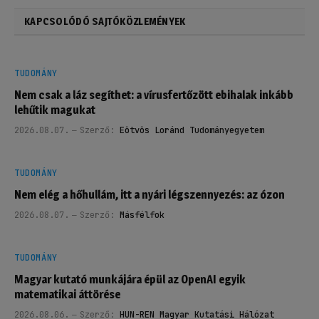
KAPCSOLÓDÓ SAJTÓKÖZLEMÉNYEK
TUDOMÁNY
Nem csak a láz segíthet: a vírusfertőzött ebihalak inkább
lehűtik magukat
2026.08.07.
Szerző:
Eötvös Loránd Tudományegyetem
TUDOMÁNY
Nem elég a hőhullám, itt a nyári légszennyezés: az ózon
2026.08.07.
Szerző:
Másfélfok
TUDOMÁNY
Magyar kutató munkájára épül az OpenAI egyik
matematikai áttörése
2026.08.06.
Szerző:
HUN-REN Magyar Kutatási Hálózat