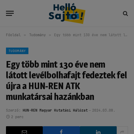
Főoldal
»
Tudomány
»
Egy több mint 130 éve nem látott levélbolhafajt fedeztek fel újra a HUN-REN ATK munkatársai hazánkban
TUDOMÁNY
Egy több mint 130 éve nem
látott levélbolhafajt fedeztek fel
újra a HUN-REN ATK
munkatársai hazánkban
Szerző:
HUN-REN Magyar Kutatási Hálózat
2024.03.08.
2 perc