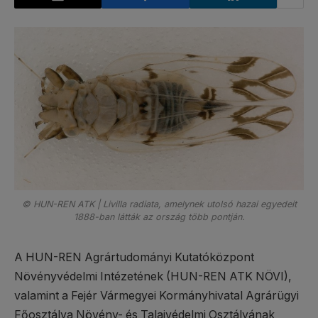
© HUN-REN ATK | Livilla radiata, amelynek utolsó hazai egyedeit
1888-ban látták az ország több pontján.
A HUN-REN Agrártudományi Kutatóközpont
Növényvédelmi Intézetének (HUN-REN ATK NÖVI),
valamint a Fejér Vármegyei Kormányhivatal Agrárügyi
Főosztálya Növény- és Talajvédelmi Osztályának