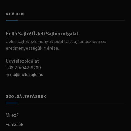
RÖVIDEN
Helló Sajtó! Üzleti Sajtószolgálat
Üzleti sajtóközlemények publikálása, terjesztése és
eredményességük mérése.
Ügyfélszolgálat
:
+36 70/942-8269
hello@hellosajto.hu
SZOLGÁLTATÁSUNK
Mi ez?
Funkciók