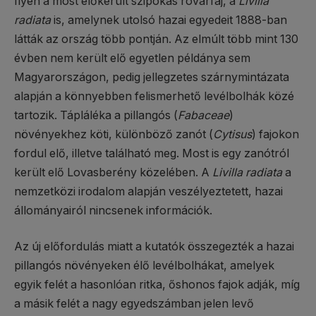
Ilyen a most előkerült szipókás rovarfaj, a
Livilla
radiata
is, amelynek utolsó hazai egyedeit 1888-ban
látták az ország több pontján. Az elmúlt több mint 130
évben nem került elő egyetlen példánya sem
Magyarországon, pedig jellegzetes szárnymintázata
alapján a könnyebben felismerhető levélbolhák közé
tartozik. Tápláléka a pillangós (
Fabaceae
)
növényekhez köti, különböző zanót (
Cytisus
) fajokon
fordul elő, illetve található meg. Most is egy zanótról
került elő Lovasberény közelében. A
Livilla radiata
a
nemzetközi irodalom alapján veszélyeztetett, hazai
állományairól nincsenek információk.
Az új előfordulás miatt a kutatók összegezték a hazai
pillangós növényeken élő levélbolhákat, amelyek
egyik felét a hasonlóan ritka, őshonos fajok adják, míg
a másik felét a nagy egyedszámban jelen levő