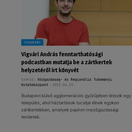
TUDOMÁNY
Vigvári András fenntarthatósági
podcastban mutatja be a zártkertek
helyzetéről írt könyvét
Szerző:
Közgazdaság- és Regionális Tudományi
Kutatóközpont
2023.06.19.
Budapest külső agglomerációs gyűrűjében létezik egy
település, ahol háztartások tucatjai élnek egykori
zártkertekben, amelyek papíron mezőgazdasági
területek.