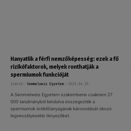
Hanyatlik a férfi nemzőképesség: ezek a fő
rizikófaktorok, melyek ronthatják a
spermiumok funkcióját
Szerző:
Semmelweis Egyetem
2023.04.25.
A Semmelweis Egyetem szakemberei csaknem 27
000 tanulmányból kiindulva összegezték a
spermiumok örökítőanyagának károsodását okozó
legveszélyesebb tényezőket.