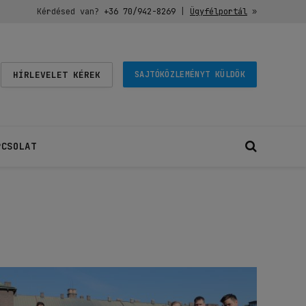
Kérdésed van?
+36 70/942-8269
|
Ügyfélportál
»
HÍRLEVELET KÉREK
SAJTÓKÖZLEMÉNYT KÜLDÖK
PCSOLAT