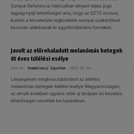
Európai Referencia Hálózatban elnyert teljes jogú
tagság nyújt lehetőséget arra, hogy az SZTE orvosai,
kutatói a tématerület legkiválóbb európai szakértőivel
közösen alakítsanak ki együttműködési formákat.
Javult az előrehaladott melanómás betegek
öt éves túlélési esélye
Szerző:
Semmelweis Egyetem
2023.05.04.
Lényegesen meghosszabbodott az áttétes
melanómás betegek túlélési esélye Magyarországon,
az elmúlt években ugyanis több új terápiás és kezelési
lehetőséget vezettek be hazánkban.