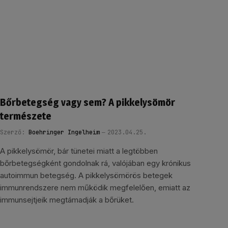
Bőrbetegség vagy sem? A pikkelysömör
természete
Szerző:
Boehringer Ingelheim
2023.04.25.
A pikkelysömör, bár tünetei miatt a legtöbben
bőrbetegségként gondolnak rá, valójában egy krónikus
autoimmun betegség. A pikkelysömörös betegek
immunrendszere nem működik megfelelően, emiatt az
immunsejtjeik megtámadják a bőrüket.