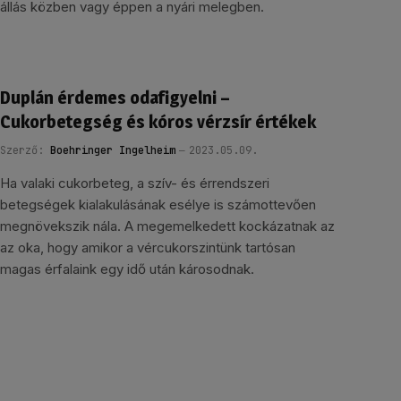
állás közben vagy éppen a nyári melegben.
Duplán érdemes odafigyelni –
Cukorbetegség és kóros vérzsír értékek
Szerző:
Boehringer Ingelheim
2023.05.09.
Ha valaki cukorbeteg, a szív- és érrendszeri
betegségek kialakulásának esélye is számottevően
megnövekszik nála. A megemelkedett kockázatnak az
az oka, hogy amikor a vércukorszintünk tartósan
magas érfalaink egy idő után károsodnak.