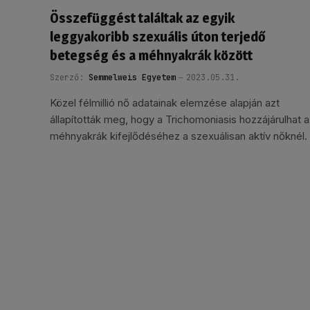
Összefüggést találtak az egyik
leggyakoribb szexuális úton terjedő
betegség és a méhnyakrák között
Szerző:
Semmelweis Egyetem
2023.05.31.
Közel félmillió nő adatainak elemzése alapján azt
állapították meg, hogy a Trichomoniasis hozzájárulhat a
méhnyakrák kifejlődéséhez a szexuálisan aktív nőknél.