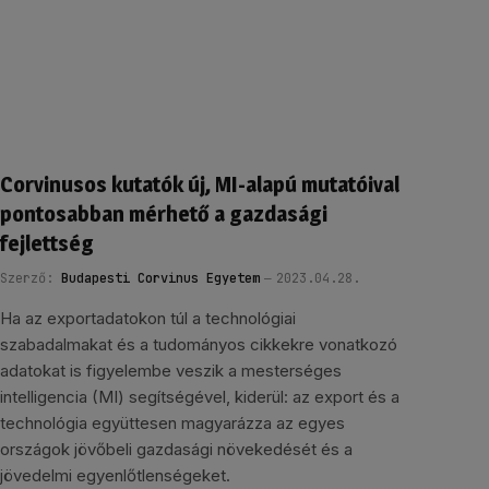
Corvinusos kutatók új, MI-alapú mutatóival
pontosabban mérhető a gazdasági
fejlettség
Szerző:
Budapesti Corvinus Egyetem
2023.04.28.
Ha az exportadatokon túl a technológiai
szabadalmakat és a tudományos cikkekre vonatkozó
adatokat is figyelembe veszik a mesterséges
intelligencia (MI) segítségével, kiderül: az export és a
technológia együttesen magyarázza az egyes
országok jövőbeli gazdasági növekedését és a
jövedelmi egyenlőtlenségeket.