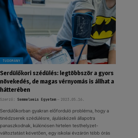
TUDOMÁNY
Serdülőkori szédülés: legtöbbször a gyors
növekedés, de magas vérnyomás is állhat a
hátterében
Szerző:
Semmelweis Egyetem
2023.05.16.
Serdülőkorban gyakran előforduló probléma, hogy a
tinédzserek szédülésre, ájulásközeli állapotra
panaszkodnak, különösen hirtelen testhelyzet-
változtatást követően, egy iskolai évzárón több órás