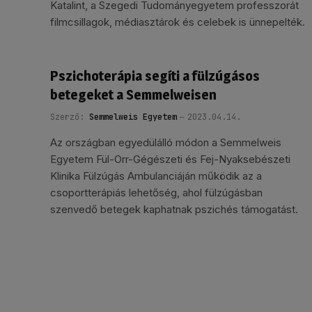
Katalint, a Szegedi Tudományegyetem professzorát
filmcsillagok, médiasztárok és celebek is ünnepelték.
Pszichoterápia segíti a fülzúgásos
betegeket a Semmelweisen
Szerző:
Semmelweis Egyetem
2023.04.14.
Az országban egyedülálló módon a Semmelweis
Egyetem Fül-Orr-Gégészeti és Fej-Nyaksebészeti
Klinika Fülzúgás Ambulanciáján működik az a
csoportterápiás lehetőség, ahol fülzúgásban
szenvedő betegek kaphatnak pszichés támogatást.