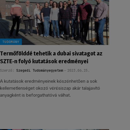
TUDOMÁNY
Termőfölddé tehetik a dubai sivatagot az
SZTE-n folyó kutatások eredményei
Szerző:
Szegedi Tudományegyetem
2023.06.15.
A kutatások eredményeinek köszönhetően a sok
kellemetlenséget okozó vörösiszap akár talajjavító
anyagként is beforgathatóvá válhat.