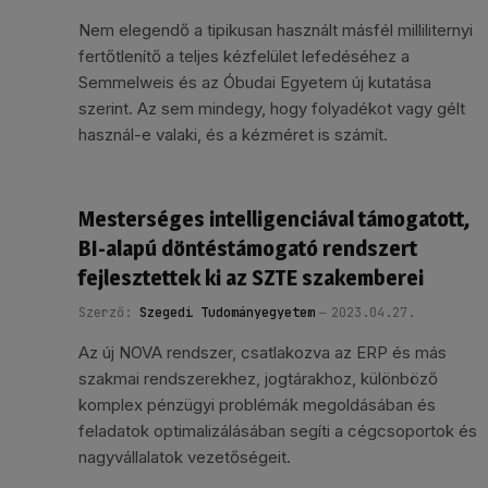
Nem elegendő a tipikusan használt másfél milliliternyi
fertőtlenítő a teljes kézfelület lefedéséhez a
Semmelweis és az Óbudai Egyetem új kutatása
szerint. Az sem mindegy, hogy folyadékot vagy gélt
használ-e valaki, és a kézméret is számít.
Mesterséges intelligenciával támogatott,
BI-alapú döntéstámogató rendszert
fejlesztettek ki az SZTE szakemberei
Szerző:
Szegedi Tudományegyetem
2023.04.27.
Az új NOVA rendszer, csatlakozva az ERP és más
szakmai rendszerekhez, jogtárakhoz, különböző
komplex pénzügyi problémák megoldásában és
feladatok optimalizálásában segíti a cégcsoportok és
nagyvállalatok vezetőségeit.