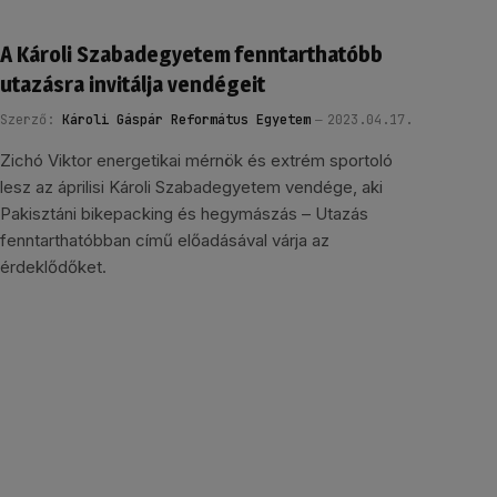
A Károli Szabadegyetem fenntarthatóbb
utazásra invitálja vendégeit
Szerző:
Károli Gáspár Református Egyetem
2023.04.17.
Zichó Viktor energetikai mérnök és extrém sportoló
lesz az áprilisi Károli Szabadegyetem vendége, aki
Pakisztáni bikepacking és hegymászás – Utazás
fenntarthatóbban című előadásával várja az
érdeklődőket.