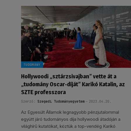
TUDOMÁNY
Hollywoodi „sztárzsivajban” vette át a
„tudomány Oscar-díját” Karikó Katalin, az
SZTE professzora
Szerző:
Szegedi Tudományegyetem
2023.04.20.
Az Egyesült Államok legnagyobb pénzjutalommal
együtt járó tudományos díja hollywoodi átadóján a
világhírű kutatókat, köztük a top-vendég Karikó