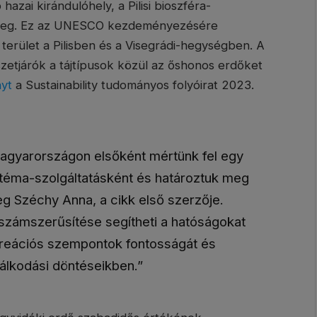
zai kirándulóhely, a Pilisi bioszféra-
 meg. Ez az UNESCO kezdeményezésére
terület a Pilisben és a Visegrádi-hegységben. A
észetjárók a tájtípusok közül az őshonos erdőket
yt
a Sustainability tudományos folyóirat 2023.
 Magyarországon elsőként mértünk fel egy
téma-szolgáltatásként és határoztuk meg
eg Széchy Anna, a cikk első szerzője.
számszerűsítése segítheti a hatóságokat
kreációs szempontok fontosságát és
álkodási döntéseikben.”