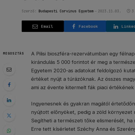
Szerző:
Budapesti Corvinus Egyetem
2023.11.03.
3
Email
Facebook
Linke
A Pilisi bioszféra-rezervátumban egy félna
MEGOSZTÁS
kirándulás 5 000 forintot ér meg a természe
Egyetem 2020-as adatokat feldolgozó kutatás
értéket nyújt a túrázóknak. Az összes magya
ami az évente kitermelt fák piaci értékének
Ingyenesnek és gyakran magától értetődőne
nyújtott előnyöket, pedig a zöld környeze
Segítheti a természeti tőke elismerését, ha
Erre tett kísérletet Széchy Anna és Szerény