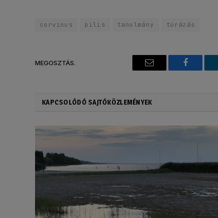
corvinus
pilis
tanulmány
túrázás
MEGOSZTÁS.
Email
Faceboo
KAPCSOLÓDÓ SAJTÓKÖZLEMÉNYEK