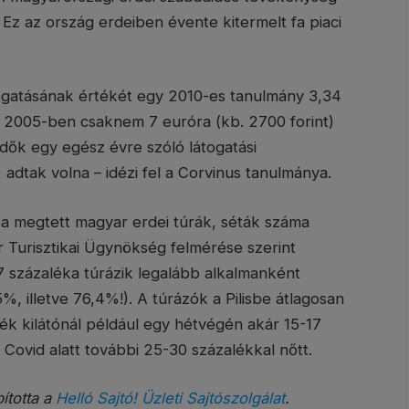
. Ez az ország erdeiben évente kitermelt fa piaci
ogatásának értékét egy 2010-es tanulmány 3,34
ét 2005-ben csaknem 7 euróra (kb. 2700 forint)
dők egy egész évre szóló látogatási
) adtak volna – idézi fel a Corvinus tanulmánya.
 a megtett magyar erdei túrák, séták száma
r Turisztikai Ügynökség felmérése szerint
 százaléka túrázik legalább alkalmanként
 illetve 76,4%!). A túrázók a Pilisbe átlagosan
ék kilátónál például egy hétvégén akár 15-17
a Covid alatt további 25-30 százalékkal nőtt.
bította a
Helló Sajtó! Üzleti Sajtószolgálat
.