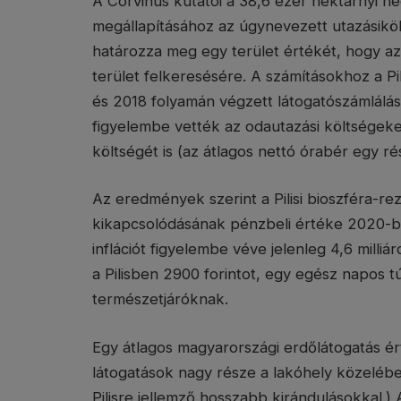
A Corvinus kutatói a 38,6 ezer hektárnyi h
megállapításához az úgynevezett utazásikö
határozza meg egy terület értékét, hogy az
terület felkeresésére. A számításokhoz a P
és 2018 folyamán végzett látogatószámláláso
figyelembe vették az odautazási költségeket, 
költségét is (az átlagos nettó órabér egy r
Az eredmények szerint a Pilisi bioszféra-r
kikapcsolódásának pénzbeli értéke 2020-ban k
inflációt figyelembe véve jelenleg 4,6 milliár
a Pilisben 2900 forintot, egy egész napos t
természetjáróknak.
Egy átlagos magyarországi erdőlátogatás ért
látogatások nagy része a lakóhely közelébe
Pilisre jellemző hosszabb kirándulásokkal.