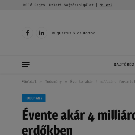
Helló Sajtó! Üzleti Sajtószolgálat |
Mi ez?
augusztus 6. csütörtök
Facebook
LinkedIn
SAJTÓKÖZ
Főoldal
»
Tudomány
»
Évente akár 4 milliárd forinto
TUDOMÁNY
Évente akár 4 milliárd
erdőkben