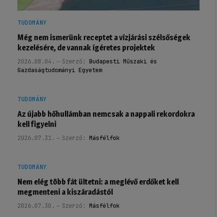
TUDOMÁNY
Még nem ismerünk receptet a vízjárási szélsőségek
kezelésére, de vannak ígéretes projektek
2026.08.04.
Szerző:
Budapesti Műszaki és
Gazdaságtudományi Egyetem
TUDOMÁNY
Az újabb hőhullámban nemcsak a nappali rekordokra
kell figyelni
2026.07.31.
Szerző:
Másfélfok
TUDOMÁNY
Nem elég több fát ültetni: a meglévő erdőket kell
megmenteni a kiszáradástól
2026.07.30.
Szerző:
Másfélfok