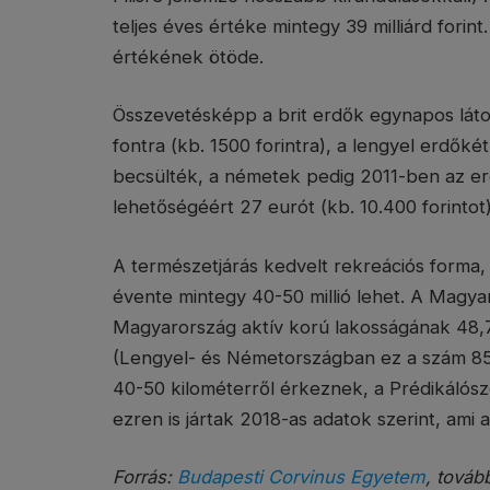
teljes éves értéke mintegy 39 milliárd forint
értékének ötöde.
Összevetésképp a brit erdők egynapos lát
fontra (kb. 1500 forintra), a lengyel erdők
becsülték, a németek pedig 2011-ben az er
lehetőségéért 27 eurót (kb. 10.400 forintot
A természetjárás kedvelt rekreációs forma,
évente mintegy 40-50 millió lehet. A Magya
Magyarország aktív korú lakosságának 48,7
(Lengyel- és Németországban ez a szám 85%,
40-50 kilométerről érkeznek, a Prédikálósz
ezren is jártak 2018-as adatok szerint, ami 
Forrás:
Budapesti Corvinus Egyetem
, továb