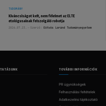
TUDOMÁNY
Kíváncsiságot kelt, nem félelmet az ELTE
etológusainak felszolgáló robotja
2026.07.23.
Szerző:
Eötvös Loránd Tudományegyetem
LTATÁSUNK
TOVÁBBI INFORMÁCIÓK
PR ügynökségek
Felhasználási feltételek
Adatkezelési tájékoztató