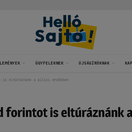
LEMÉNYEK
ÜGYFELEKNEK
ÚJSÁGÍRÓKNAK
KA
t is eltúráznánk a pilisi erdőkben
 forintot is eltúráznánk a 