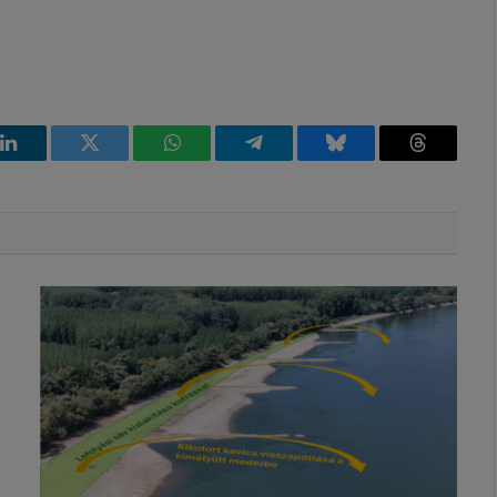
k
LinkedIn
Twitter
WhatsApp
Telegram
Bluesky
Threads