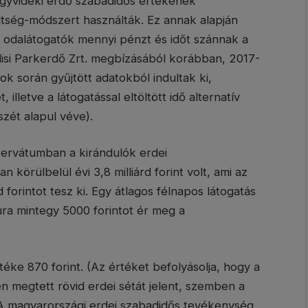
egyvidéki erdő szabadidős értékének
ltség-módszert használták. Ez annak alapján
 odalátogatók mennyi pénzt és időt szánnak a
ilisi Parkerdő Zrt. megbízásából korábban, 2017-
k során gyűjtött adatokból indultak ki,
illetve a látogatással eltöltött idő alternatív
észét alapul véve).
ezervátumban a kirándulók erdei
örülbelül évi 3,8 milliárd forint volt, ami az
d forintot tesz ki. Egy átlagos félnapos látogatás
úra mintegy 5000 forintot ér meg a
éke 870 forint. (Az értéket befolyásolja, hogy a
n megtett rövid erdei sétát jelent, szemben a
) A magyarországi erdei szabadidős tevékenység