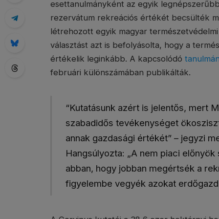
esettanulmányként az egyik legnépszerűbb ha
rezervátum rekreációs értékét becsülték
létrehozott egyik magyar természetvédelmi 
választást azt is befolyásolta, hogy a term
értékelik leginkább. A kapcsolódó
tanulmán
februári különszámában publikálták.
“Kutatásunk azért is jelentős, mert
szabadidős tevékenységet ökoszisz
annak gazdasági értékét” – jegyzi m
Hangsúlyozta: „A nem piaci előnyök 
abban, hogy jobban megértsék a re
figyelembe vegyék azokat erdőgazd