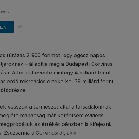
 perc
dIn
pos túrázás 2 900 forintot, egy egész napos
tjáróknak – állapítja meg a Budapesti Corvinus
a. A terület évente mintegy 4 milliárd forint
r erdő rekreációs értéke kb. 39 milliárd forint,
 ötödrésze.
k vesszük a természet által a társadalomnak
t megléte manapság már korántsem evidens.
 megpróbáljuk az értékét pénzben is kifejezni.
i Zsuzsanna a Corvinusról, akik