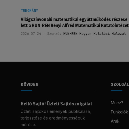
TUDOMÁNY
Világszínvonalú matematikai együttműködés részese
lett a HUN-REN Rényi Alfréd Matematikai Kutatóintézet
2026.07.24.
Szerző:
HUN-REN Magyar Kutatási Hálózat
RÖVIDEN
SZOLGÁ
Mi ez?
Helló Sajtó! Üzleti Sajtószolgálat
Üzleti sajtóközlemények publikálása,
Funkciók
terjesztése és eredményességük
Árak
mérése.