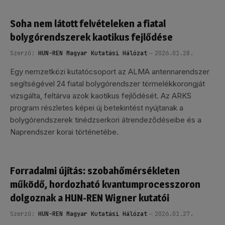
Soha nem látott felvételeken a fiatal
bolygórendszerek kaotikus fejlődése
Szerző:
HUN-REN Magyar Kutatási Hálózat
2026.01.28.
Egy nemzetközi kutatócsoport az ALMA antennarendszer
segítségével 24 fiatal bolygórendszer törmelékkorongját
vizsgálta, feltárva azok kaotikus fejlődését. Az ARKS
program részletes képei új betekintést nyújtanak a
bolygórendszerek tinédzserkori átrendeződéseibe és a
Naprendszer korai történetébe.
Forradalmi újítás: szobahőmérsékleten
működő, hordozható kvantumprocesszoron
dolgoznak a HUN-REN Wigner kutatói
Szerző:
HUN-REN Magyar Kutatási Hálózat
2026.01.27.