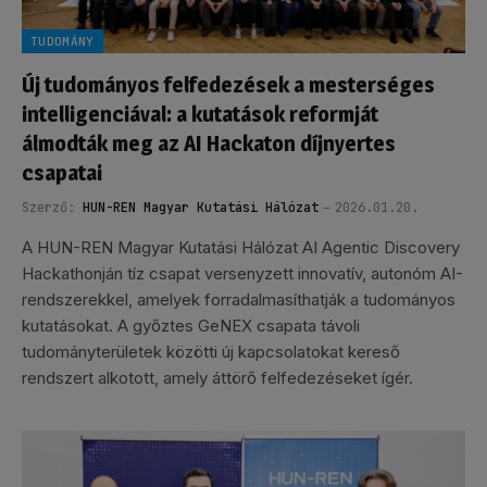
TUDOMÁNY
Új tudományos felfedezések a mesterséges
intelligenciával: a kutatások reformját
álmodták meg az AI Hackaton díjnyertes
csapatai
Szerző:
HUN-REN Magyar Kutatási Hálózat
2026.01.20.
A HUN-REN Magyar Kutatási Hálózat AI Agentic Discovery
Hackathonján tíz csapat versenyzett innovatív, autonóm AI-
rendszerekkel, amelyek forradalmasíthatják a tudományos
kutatásokat. A győztes GeNEX csapata távoli
tudományterületek közötti új kapcsolatokat kereső
rendszert alkotott, amely áttörő felfedezéseket ígér.