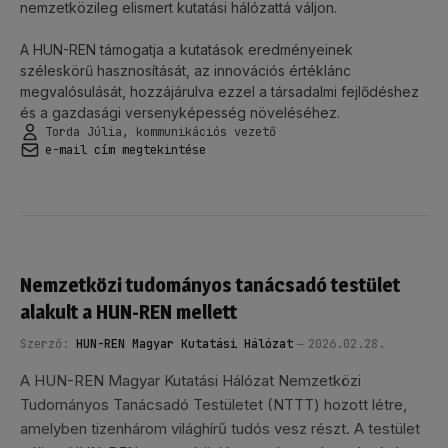
nemzetközileg elismert kutatási hálózattá váljon.
A HUN-REN támogatja a kutatások eredményeinek
széleskörű hasznosítását, az innovációs értéklánc
megvalósulását, hozzájárulva ezzel a társadalmi fejlődéshez
és a gazdasági versenyképesség növeléséhez.
Torda Júlia, kommunikációs vezető
e-mail cím megtekintése
Nemzetközi tudományos tanácsadó testület
alakult a HUN-REN mellett
Szerző:
HUN-REN Magyar Kutatási Hálózat
2026.02.28.
A HUN-REN Magyar Kutatási Hálózat Nemzetközi
Tudományos Tanácsadó Testületet (NTTT) hozott létre,
amelyben tizenhárom világhírű tudós vesz részt. A testület