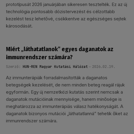
prototípusát 2026 januárjában sikeresen tesztelték. Ez az új
technológia pontosabb dózistervezést és célzottabb
kezelést tesz lehetővé, csökkentve az egészséges sejtek
károsodását.
Miért „láthatatlanok” egyes daganatok az
immunrendszer számára?
Szerző:
HUN-REN Magyar Kutatási Hálózat
2026.02.19.
Az immunterápiák forradalmasították a daganatos
betegségek kezelését, de nem minden beteg reagál rájuk
egyformán. Egy új nemzetközi kutatás szerint nemcsak a
daganatok mutációinak mennyisége, hanem minősége is
meghatározza az immunterápiás válasz hatékonyságát. A
daganatok bizonyos mutációi „láthatatlanná” tehetik őket az
immunrendszer számára.