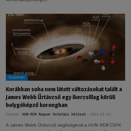
TUDOMÁNY
Korábban soha nem látott változásokat talált a
James Webb Űrtávcső egy ikercsillag körüli
bolygóképző korongban
Szerző:
HUN-REN Magyar Kutatási Hálózat
2026.01.14.
A James Webb Űrtávcső segítségével a HUN-REN CSFK