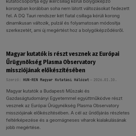
kutatócsoportja egy ikercsillag körüli bolygóképző
korongban korábban soha nem látott változásokat fedezett
fel. A DQ Tauri rendszer két fiatal csillaga körüli korong
dinamikusan változik, pulzál és folyamatosan módosítja
szerkezetét, ami új megértést hoz a bolygóképződésről.
Magyar kutatók is részt vesznek az Európai
Űrügynökség Plasma Observatory
missziójának előkészítésében
Szerző:
HUN-REN Magyar Kutatási Hálózat
2026.01.10.
Magyar kutatók a Budapesti Műszaki és
Gazdaságtudományi Egyetemmel együttműködve részt
vesznek az Európai Űrügynökség Plasma Observatory
missziójának előkészítésében. A cél az űridőjárás részletes
feltérképezése és a geomágneses viharok kialakulásának
jobb megértése.