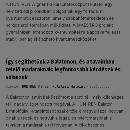
A HUN-REN Wigner Fizikai Kutatóközpont kutatói egy
nemzetközi projektben dolgoznak egy forradalmi
kvantumprocesszoron, amely szobahőmérsékleten és
hordozható formában működhet. A MAESTRO projekt
gyémántban létrehozott kvantumbitekre alapozva fejleszt
stabil, iparilag skálázható kvantumeszközöket.
Így segíthetünk a Balatonon, és a tavainkon
telelő madaraknak: legfontosabb kérdések és
válaszok
Szerző:
HUN-REN Magyar Kutatási Hálózat
2026.01.23.
A Balatonon ismét beköszöntött a zord tél, mely különleges
téli madárvilágot hozott magával. A HUN-REN Balatoni
Limnológiai Kutatóintézet szakértője elmagyarázza, hogyan
bírják a récék és hattyúk a jeget, és miért maradnak a
tavakon a madarak a tél folyamán. A cikk hasznos