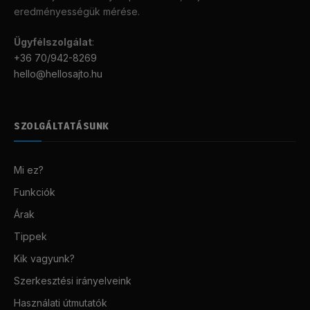
eredményességük mérése.
Ügyfélszolgálat
:
+36 70/942-8269
hello@hellosajto.hu
SZOLGÁLTATÁSUNK
Mi ez?
Funkciók
Árak
Tippek
Kik vagyunk?
Szerkesztési irányelveink
Használati útmutatók