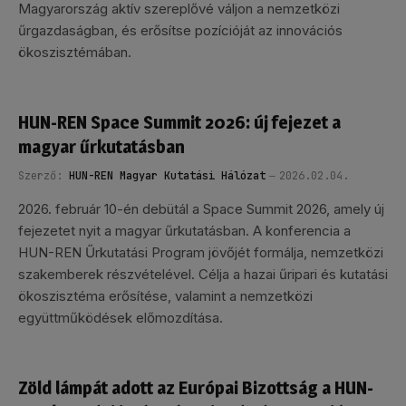
Magyarország aktív szereplővé váljon a nemzetközi
űrgazdaságban, és erősítse pozícióját az innovációs
ökoszisztémában.
HUN-REN Space Summit 2026: új fejezet a
magyar űrkutatásban
Szerző:
HUN-REN Magyar Kutatási Hálózat
2026.02.04.
2026. február 10-én debütál a Space Summit 2026, amely új
fejezetet nyit a magyar űrkutatásban. A konferencia a
HUN-REN Űrkutatási Program jövőjét formálja, nemzetközi
szakemberek részvételével. Célja a hazai űripari és kutatási
ökoszisztéma erősítése, valamint a nemzetközi
együttműködések előmozdítása.
Zöld lámpát adott az Európai Bizottság a HUN-