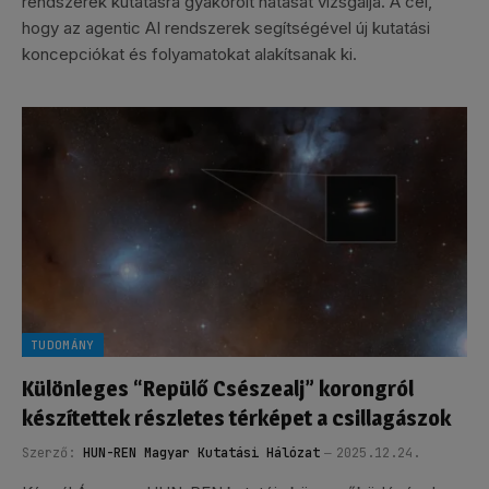
rendszerek kutatásra gyakorolt hatását vizsgálja. A cél,
hogy az agentic AI rendszerek segítségével új kutatási
koncepciókat és folyamatokat alakítsanak ki.
TUDOMÁNY
Különleges “Repülő Csészealj” korongról
készítettek részletes térképet a csillagászok
Szerző:
HUN-REN Magyar Kutatási Hálózat
2025.12.24.