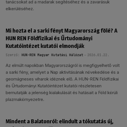
tanácsokat ad a madarak segítéséhez és a zavarásuk
elkerüléséhez.
Mi hozta el a sarki fényt Magyarország fölé? A
HUN REN Földfizikai és Űrtudományi
Kutatóintézet kutatói elmondják
Szerző:
HUN-REN Magyar Kutatási Hálózat
2026.01.22.
Az elmúlt napokban Magyarországról is megfigyelhető volt
a sarki fény, amelyet a Nap aktivitásának növekedése és a
geomágneses viharok idéznek elő. A HUN-REN Földfizikai
és Űrtudományi Kutatóintézet kutatói részletesen
bemutatják a jelenség kialakulását és hatásait a Föld körüli
plazmakörnyezetre.
Mindent a Balatonról: elindult a tókutatás új,