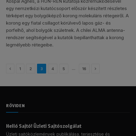
Kóspál Ágnes, a HUN-REN kutatója közreműködésével
egy nemzetközi kutatócsoport először készített részletes
térképet egy bolygóképző korong molekuláris rétegeiről. A
korong egy fiatal csillagot körülvevő lapos gáz- és
porfelhő, ahol bolygók születnek. A chilei ALMA antenna-
rendszer segítségével a kutatók bepillanthattak a korong
legmélyebb rétegeibe.
Előző
Következő
…
1
2
3
4
5
16
RÖVIDEN
Helló Sajtó! Üzleti Sajtószolgálat
Üzleti sajtóközlemények publikálása, terjesztése és