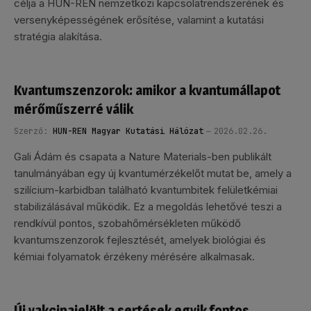
célja a HUN-REN nemzetközi kapcsolatrendszerének és
versenyképességének erősítése, valamint a kutatási
stratégia alakítása.
Kvantumszenzorok: amikor a kvantumállapot
mérőműszerré válik
Szerző:
HUN-REN Magyar Kutatási Hálózat
2026.02.26.
Gali Ádám és csapata a Nature Materials-ben publikált
tanulmányában egy új kvantumérzékelőt mutat be, amely a
szilícium-karbidban található kvantumbitek felületkémiai
stabilizálásával működik. Ez a megoldás lehetővé teszi a
rendkívül pontos, szobahőmérsékleten működő
kvantumszenzorok fejlesztését, amelyek biológiai és
kémiai folyamatok érzékeny mérésére alkalmasak.
Új vakcinajelölt a sertések egyik fontos