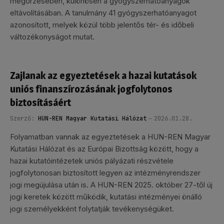
megőrzésében, különösen a gyógyszerhatóanyagok
eltávolításában. A tanulmány 41 gyógyszerhatóanyagot
azonosított, melyek közül több jelentős tér- és időbeli
változékonyságot mutat.
Zajlanak az egyeztetések a hazai kutatások
uniós finanszírozásának jogfolytonos
biztosításáért
Szerző:
HUN-REN Magyar Kutatási Hálózat
2026.01.28.
Folyamatban vannak az egyeztetések a HUN-REN Magyar
Kutatási Hálózat és az Európai Bizottság között, hogy a
hazai kutatóintézetek uniós pályázati részvétele
jogfolytonosan biztosított legyen az intézményrendszer
jogi megújulása után is. A HUN-REN 2025. október 27-től új
jogi keretek között működik, kutatási intézményei önálló
jogi személyekként folytatják tevékenységüket.