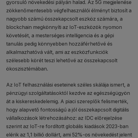
gyorsuló növekedési pályán halad. Az 5G megjelenése
zökkenőmentesebb végfelhasználói élményt biztosít a
nagyobb számú összekapcsolt eszköz számára, a
blockchain megkönnyíti az IoT-eszközök nyomon
követését, a mesterséges intelligencia és a gépi
tanulás pedig könnyebben hozzáférhetővé és
alkalmazhatóvá vált, ami az eszközfunkciók
szélesebb körét teszi lehetővé az összekapcsolt
ökoszisztémában.
Az IoT felhasználási eseteinek széles skálája ismert, a
pénzügyi szolgáltatásoktól kezdve az egészségügyön
át a kiskereskedelemig. A piaci szereplők felismerték,
hogy alapvető fontosságú a jól összekapcsolt digitális
vállalkozások létrehozásához: az IDC előrejelzése
szerint az IoT-re fordított globális kiadások 2023-ban
elérik az 1,1 billió dollárt, ami 52%-os növekedést jelent