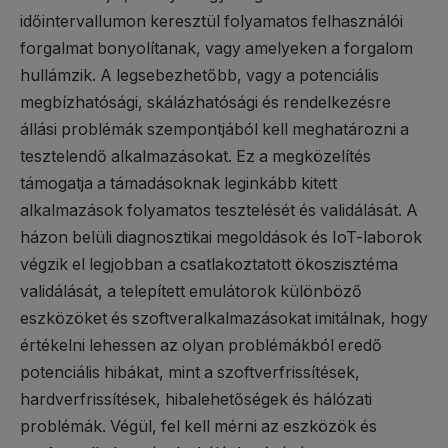
időintervallumon keresztül folyamatos felhasználói
forgalmat bonyolítanak, vagy amelyeken a forgalom
hullámzik. A legsebezhetőbb, vagy a potenciális
megbízhatósági, skálázhatósági és rendelkezésre
állási problémák szempontjából kell meghatározni a
tesztelendő alkalmazásokat. Ez a megközelítés
támogatja a támadásoknak leginkább kitett
alkalmazások folyamatos tesztelését és validálását. A
házon belüli diagnosztikai megoldások és IoT-laborok
végzik el legjobban a csatlakoztatott ökoszisztéma
validálását, a telepített emulátorok különböző
eszközöket és szoftveralkalmazásokat imitálnak, hogy
értékelni lehessen az olyan problémákból eredő
potenciális hibákat, mint a szoftverfrissítések,
hardverfrissítések, hibalehetőségek és hálózati
problémák. Végül, fel kell mérni az eszközök és