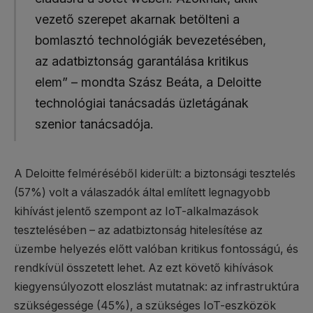
vezető szerepet akarnak betölteni a
bomlasztó technológiák bevezetésében,
az adatbiztonság garantálása kritikus
elem” – mondta Szász Beáta, a Deloitte
technológiai tanácsadás üzletágának
szenior tanácsadója.
A Deloitte felméréséből kiderült: a biztonsági tesztelés
(57%) volt a válaszadók által említett legnagyobb
kihívást jelentő szempont az IoT-alkalmazások
tesztelésében – az adatbiztonság hitelesítése az
üzembe helyezés előtt valóban kritikus fontosságú, és
rendkívül összetett lehet. Az ezt követő kihívások
kiegyensúlyozott eloszlást mutatnak: az infrastruktúra
szükségessége (45%), a szükséges IoT-eszközök