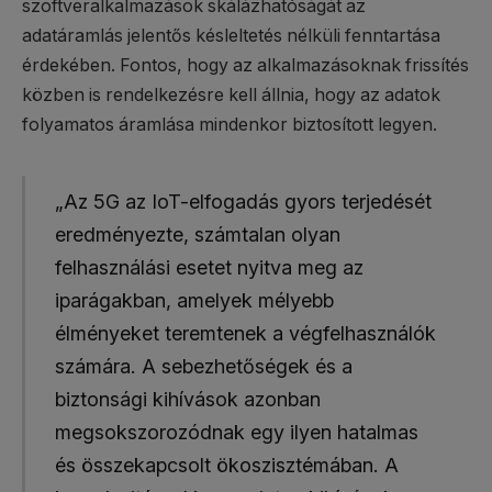
szoftveralkalmazások skálázhatóságát az
adatáramlás jelentős késleltetés nélküli fenntartása
érdekében. Fontos, hogy az alkalmazásoknak frissítés
közben is rendelkezésre kell állnia, hogy az adatok
folyamatos áramlása mindenkor biztosított legyen.
„Az 5G az IoT-elfogadás gyors terjedését
eredményezte, számtalan olyan
felhasználási esetet nyitva meg az
iparágakban, amelyek mélyebb
élményeket teremtenek a végfelhasználók
számára. A sebezhetőségek és a
biztonsági kihívások azonban
megsokszorozódnak egy ilyen hatalmas
és összekapcsolt ökoszisztémában. A