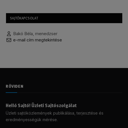
SAJTÓKAPCSOLAT
Bakó Béla, menedzser
e-mail cím megtekintése
RÖVIDEN
Helló Sajtó! Üzleti Sajtószolgálat
Üzleti sajtóközlemények publikálása, terjesztése és
eredményességük mérése.