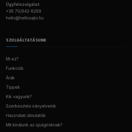
Ügyfélszolgálat
:
+36 70/942-8269
hello@hellosajto.hu
SZOLGÁLTATÁSUNK
Mi ez?
Funkciók
Árak
Tippek
Kik vagyunk?
Szerkesztési irányelveink
Használati útmutatók
Mit kínálunk az újságíróknak?