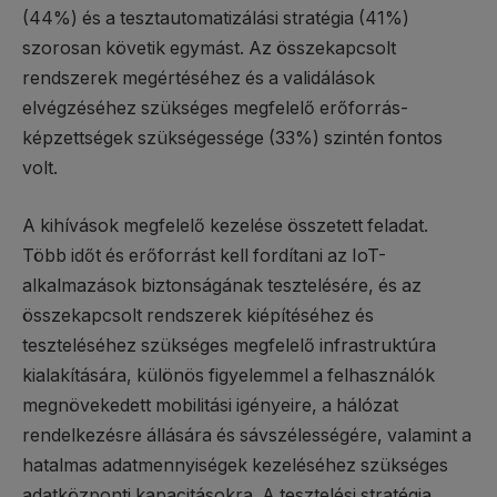
(44%) és a tesztautomatizálási stratégia (41%)
szorosan követik egymást. Az összekapcsolt
rendszerek megértéséhez és a validálások
elvégzéséhez szükséges megfelelő erőforrás-
képzettségek szükségessége (33%) szintén fontos
volt.
A kihívások megfelelő kezelése összetett feladat.
Több időt és erőforrást kell fordítani az IoT-
alkalmazások biztonságának tesztelésére, és az
összekapcsolt rendszerek kiépítéséhez és
teszteléséhez szükséges megfelelő infrastruktúra
kialakítására, különös figyelemmel a felhasználók
megnövekedett mobilitási igényeire, a hálózat
rendelkezésre állására és sávszélességére, valamint a
hatalmas adatmennyiségek kezeléséhez szükséges
adatközponti kapacitásokra. A tesztelési stratégia