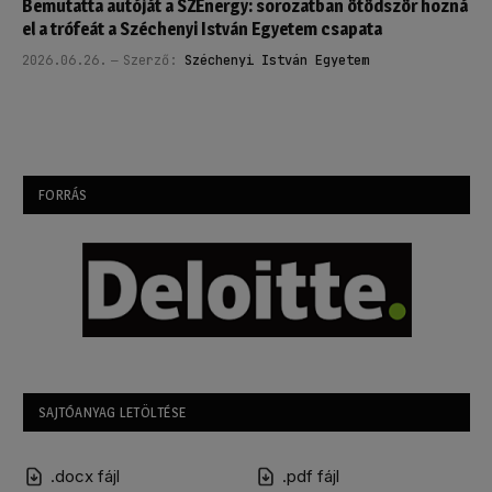
Bemutatta autóját a SZEnergy: sorozatban ötödször hozná
el a trófeát a Széchenyi István Egyetem csapata
2026.06.26.
Szerző:
Széchenyi István Egyetem
FORRÁS
SAJTÓANYAG LETÖLTÉSE
.docx fájl
.pdf fájl