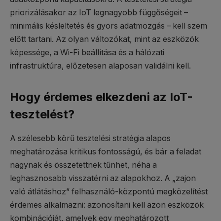
priorizálásakor az IoT legnagyobb függőségeit –
minimális késleltetés és gyors adatmozgás – kell szem
előtt tartani. Az olyan változókat, mint az eszközök
képessége, a Wi-Fi beállítása és a hálózati
infrastruktúra, előzetesen alaposan validálni kell.
Hogy érdemes elkezdeni az IoT-
tesztelést?
A szélesebb körű tesztelési stratégia alapos
meghatározása kritikus fontosságú, és bár a feladat
nagynak és összetettnek tűnhet, néha a
leghasznosabb visszatérni az alapokhoz. A „zajon
való átlátáshoz” felhasználó-központú megközelítést
érdemes alkalmazni: azonosítani kell azon eszközök
kombinációját, amelyek egy meghatározott