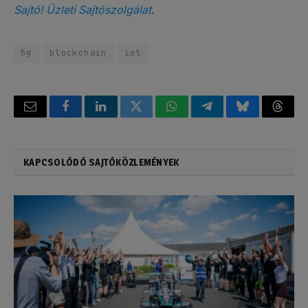
Sajtó! Üzleti Sajtószolgálat
.
5g
blockchain
iot
Email
Facebook
LinkedIn
Twitter
WhatsApp
Telegram
Bluesky
Threa
KAPCSOLÓDÓ SAJTÓKÖZLEMÉNYEK