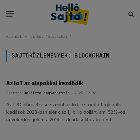
Főoldal
»
Címke: "blockchain"
SAJTÓKÖZLEMÉNYEK:
BLOCKCHAIN
Az IoT az alapokkal kezdődik
Szerző:
Deloitte Magyarország
2023.09.26.
Az IDC előrejelzése szerint az IoT-re fordított globális
kiadások 2023-ban elérik az 1,1 billió dollárt, ami 52%-os
növekedést jelent a 2019-es kiadásokhoz képest.