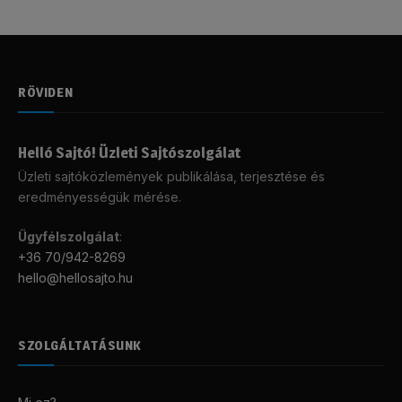
RÖVIDEN
Helló Sajtó! Üzleti Sajtószolgálat
Üzleti sajtóközlemények publikálása, terjesztése és
eredményességük mérése.
Ügyfélszolgálat
:
+36 70/942-8269
hello@hellosajto.hu
SZOLGÁLTATÁSUNK