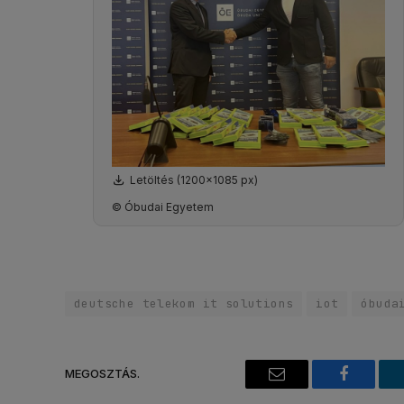
Letöltés (1200x1085 px)
© Óbudai Egyetem
deutsche telekom it solutions
iot
óbuda
MEGOSZTÁS.
Email
Faceboo