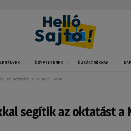
LEMÉNYEK
ÜGYFELEKNEK
ÚJSÁGÍRÓKNAK
KA
tik az oktatást a Neumann Karon
kal segítik az oktatást 