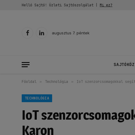
Helló Sajtó! Üzleti Sajtószolgálat |
Mi ez?
augusztus 7. péntek
Facebook
LinkedIn
SAJTÓKÖZ
Főoldal
»
Technológia
»
IoT szenzorcsomagokkal segí
TECHNOLÓGIA
IoT szenzorcsomagok
Karon