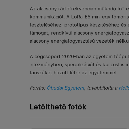
Az alacsony rádiófrekvencián működő IoT e
kommunikációt. A LoRa-E5 mini egy tömöríte
teszteléséhez, prototípus készítéséhez és é
támogat, rendkívül alacsony energiafogyasz
alacsony energiafogyasztású vezeték nélkü
A cégcsoport 2020-ban az egyetem főépület
intézményben, specializációt és kurzust is i
tanszéket hozott létre az egyetemmel.
Forrás:
Óbudai Egyetem
, továbbította a
Hell
Letölthető fotók