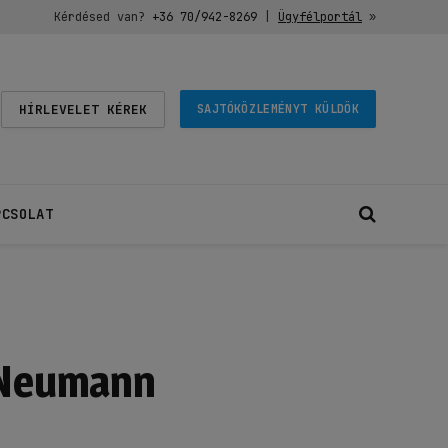
Kérdésed van?
+36 70/942-8269
|
Ügyfélportál
»
HÍRLEVELET KÉREK
SAJTÓKÖZLEMÉNYT KÜLDÖK
PCSOLAT
a Neumann