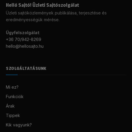
Helló Sajtó! Üzleti Sajtószolgálat
Üzleti sajtóközlemények publikálása, terjesztése és
eredményességük mérése.
Ügyfélszolgálat
:
+36 70/942-8269
hello@hellosajto.hu
SZOLGÁLTATÁSUNK
Mi ez?
Funkciók
Árak
Tippek
Kik vagyunk?