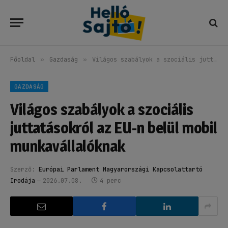
Főoldal
»
Gazdaság
»
Világos szabályok a szociális juttatásokról az EU-n belül mobil munkavállalóknak
GAZDASÁG
Világos szabályok a szociális
juttatásokról az EU-n belül mobil
munkavállalóknak
Szerző:
Európai Parlament Magyarországi Kapcsolattartó
Irodája
2026.07.08.
4 perc