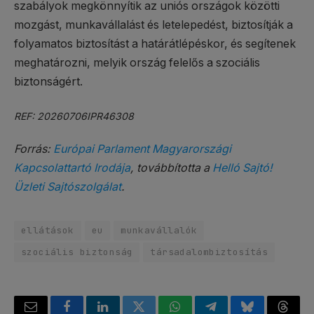
szabályok megkönnyítik az uniós országok közötti
mozgást, munkavállalást és letelepedést, biztosítják a
folyamatos biztosítást a határátlépéskor, és segítenek
meghatározni, melyik ország felelős a szociális
biztonságért.
REF: 20260706IPR46308
Forrás:
Európai Parlament Magyarországi
Kapcsolattartó Irodája
, továbbította a
Helló Sajtó!
Üzleti Sajtószolgálat
.
ellátások
eu
munkavállalók
szociális biztonság
társadalombiztosítás