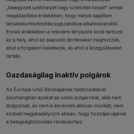
„bejegyzett székhelyét vagy üzletviteli helyét” annak
megállapítása érdekében, hogy melyik tagállam
társadalombiztosítási jogszabályai alkalmazandók.
Ennek érdekében a releváns tényezők közé tartozik
az a hely, ahol az alapvető döntéseket meghozzák,
ahol a forgalom keletkezik, és ahol a közgyűléseket
tartják.
Gazdaságilag inaktív polgárok
Az Európai Unió Bíróságának határozataival
összhangban azokat az uniós polgárokat, akik nem
dolgoznak, és nem is keresnek aktívan munkát, nem
szabad megakadályozni abban, hogy hozzájáruljanak
a betegségbiztosítási rendszerhez.