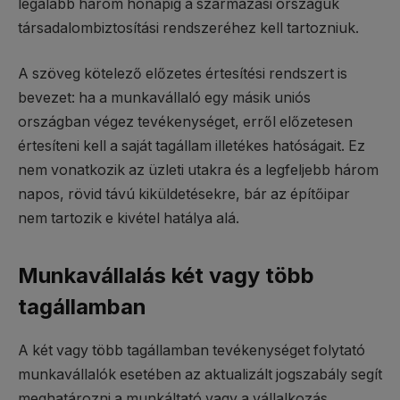
legalább három hónapig a származási országuk
társadalombiztosítási rendszeréhez kell tartozniuk.
A szöveg kötelező előzetes értesítési rendszert is
bevezet: ha a munkavállaló egy másik uniós
országban végez tevékenységet, erről előzetesen
értesíteni kell a saját tagállam illetékes hatóságait. Ez
nem vonatkozik az üzleti utakra és a legfeljebb három
napos, rövid távú kiküldetésekre, bár az építőipar
nem tartozik e kivétel hatálya alá.
Munkavállalás két vagy több
tagállamban
A két vagy több tagállamban tevékenységet folytató
munkavállalók esetében az aktualizált jogszabály segít
meghatározni a munkáltató vagy a vállalkozás