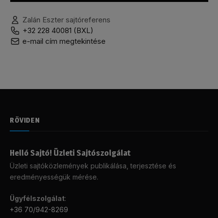
Zalán Eszter sajtóreferens
+32 228 40081 (BXL)
e-mail cím megtekintése
RÖVIDEN
Helló Sajtó! Üzleti Sajtószolgálat
Üzleti sajtóközlemények publikálása, terjesztése és
eredményességük mérése.
Ügyfélszolgálat
:
+36 70/942-8269