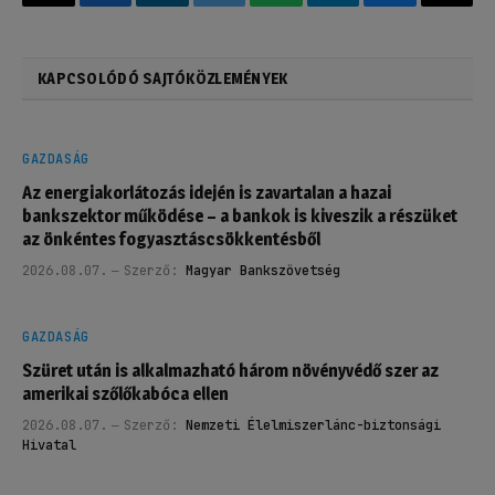
Email
Facebook
LinkedIn
Twitter
WhatsApp
Telegram
Bluesky
Threa
KAPCSOLÓDÓ SAJTÓKÖZLEMÉNYEK
GAZDASÁG
Az energiakorlátozás idején is zavartalan a hazai
bankszektor működése – a bankok is kiveszik a részüket
az önkéntes fogyasztáscsökkentésből
2026.08.07.
Szerző:
Magyar Bankszövetség
GAZDASÁG
Szüret után is alkalmazható három növényvédő szer az
amerikai szőlőkabóca ellen
2026.08.07.
Szerző:
Nemzeti Élelmiszerlánc-biztonsági
Hivatal