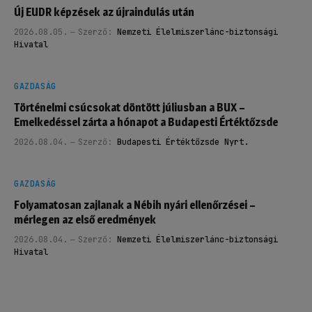
Új EUDR képzések az újraindulás után
2026.08.05.
Szerző:
Nemzeti Élelmiszerlánc-biztonsági
Hivatal
GAZDASÁG
Történelmi csúcsokat döntött júliusban a BUX –
Emelkedéssel zárta a hónapot a Budapesti Értéktőzsde
2026.08.04.
Szerző:
Budapesti Értéktőzsde Nyrt.
GAZDASÁG
Folyamatosan zajlanak a Nébih nyári ellenőrzései –
mérlegen az első eredmények
2026.08.04.
Szerző:
Nemzeti Élelmiszerlánc-biztonsági
Hivatal