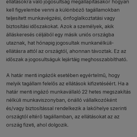
ellátásokra való jogosultság megállapításakor hogyan
kell figyelembe venni a különböző tagállamokban
teljesített munkavégzési, önfoglalkoztatási vagy
biztosítási időszakokat. Azok a személyek, akik
álláskeresés céljából egy másik uniós országba
utaznak, hat hónapig jogosultak munkanélküli-
ellátásra attól az országtól, ahonnan távoztak. Ez az
időszak a jogosultságuk lejártáig meghosszabbítható.
A határ menti ingázók esetében egyértelmű, hogy
melyik tagállam felelős az ellátások kifizetéséért. Ha a
határ menti ingázó munkavállaló 22 hetes megszakítás
nélküli munkaviszonyban, önálló vállalkozóként
és/vagy biztosítással rendelkezik a lakóhelye szerinti
országtól eltérő tagállamban, az ellátásokat az az
ország fizeti, ahol dolgozik.