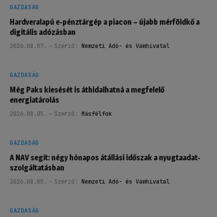
GAZDASÁG
Hardveralapú e-pénztárgép a piacon – újabb mérföldkő a
digitális adózásban
2026.08.07.
Szerző:
Nemzeti Adó- és Vámhivatal
GAZDASÁG
Még Paks kiesését is áthidalhatná a megfelelő
energiatárolás
2026.08.05.
Szerző:
Másfélfok
GAZDASÁG
A NAV segít: négy hónapos átállási időszak a nyugtaadat-
szolgáltatásban
2026.08.05.
Szerző:
Nemzeti Adó- és Vámhivatal
GAZDASÁG