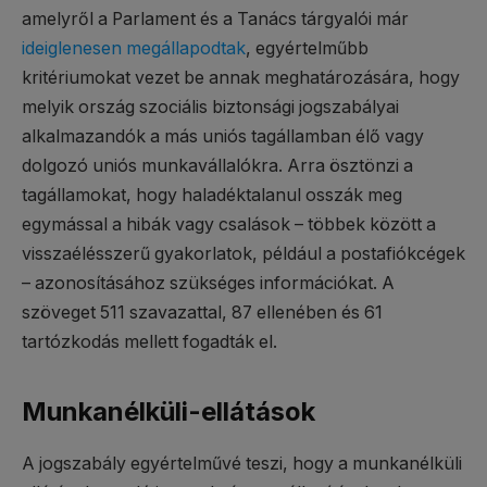
amelyről a Parlament és a Tanács tárgyalói már
ideiglenesen megállapodtak
, egyértelműbb
kritériumokat vezet be annak meghatározására, hogy
melyik ország szociális biztonsági jogszabályai
alkalmazandók a más uniós tagállamban élő vagy
dolgozó uniós munkavállalókra. Arra ösztönzi a
tagállamokat, hogy haladéktalanul osszák meg
egymással a hibák vagy csalások – többek között a
visszaélésszerű gyakorlatok, például a postafiókcégek
– azonosításához szükséges információkat. A
szöveget 511 szavazattal, 87 ellenében és 61
tartózkodás mellett fogadták el.
Munkanélküli-ellátások
A jogszabály egyértelművé teszi, hogy a munkanélküli