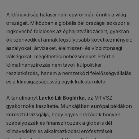
A klímaválság hatásai nem egyformán érintik a világ
országait. Miközben a globális dél országai sokszor a
legkevésbé felelősek az éghajlatváltozásért, gyakran
ők szenvedik el annak legsúlyosabb következményeit:
aszályokat, árvizeket, élelmiszer- és vízbiztonsági
válságokat, megélhetési nehézségeket. Ezért a
klímafinanszírozás nem távoli külpolitikai
részletkérdés, hanem a nemzetközi felelősségvállalás
és a klímaigazságosság egyik kulcsterülete.
A tanulmányt
Lackó Lili Boglárka
, az MTVSZ
gyakornoka készítette. Munkájában európai példákon
keresztül vizsgálja, hogy egyes országok hogyan
szabályozzák és finanszírozzák a globális dél
klímavédelmi és alkalmazkodási erőfeszítéseit.