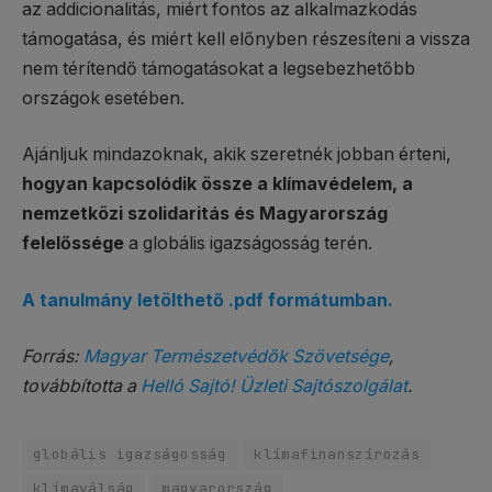
az addicionalitás, miért fontos az alkalmazkodás
támogatása, és miért kell előnyben részesíteni a vissza
nem térítendő támogatásokat a legsebezhetőbb
országok esetében.
Ajánljuk mindazoknak, akik szeretnék jobban érteni,
hogyan kapcsolódik össze a klímavédelem, a
nemzetközi szolidaritás és Magyarország
felelőssége
a globális igazságosság terén.
A tanulmány letölthető .pdf formátumban.
Forrás:
Magyar Természetvédők Szövetsége
,
továbbította a
Helló Sajtó! Üzleti Sajtószolgálat
.
globális igazságosság
klímafinanszírozás
klímaválság
magyarország