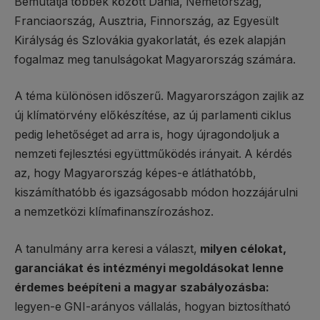
Bemutatja többek között Dánia, Németország,
Franciaország, Ausztria, Finnország, az Egyesült
Királyság és Szlovákia gyakorlatát, és ezek alapján
fogalmaz meg tanulságokat Magyarország számára.
A téma különösen időszerű. Magyarországon zajlik az
új klímatörvény előkészítése, az új parlamenti ciklus
pedig lehetőséget ad arra is, hogy újragondoljuk a
nemzeti fejlesztési együttműködés irányait. A kérdés
az, hogy Magyarország képes-e átláthatóbb,
kiszámíthatóbb és igazságosabb módon hozzájárulni
a nemzetközi klímafinanszírozáshoz.
A tanulmány arra keresi a választ,
milyen célokat,
garanciákat és intézményi megoldásokat lenne
érdemes beépíteni a magyar szabályozásba:
legyen-e GNI-arányos vállalás, hogyan biztosítható