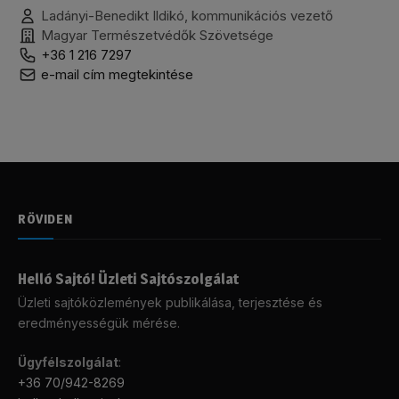
Ladányi-Benedikt Ildikó, kommunikációs vezető
Magyar Természetvédők Szövetsége
+36 1 216 7297
e-mail cím megtekintése
RÖVIDEN
Helló Sajtó! Üzleti Sajtószolgálat
Üzleti sajtóközlemények publikálása, terjesztése és
eredményességük mérése.
Ügyfélszolgálat
:
+36 70/942-8269