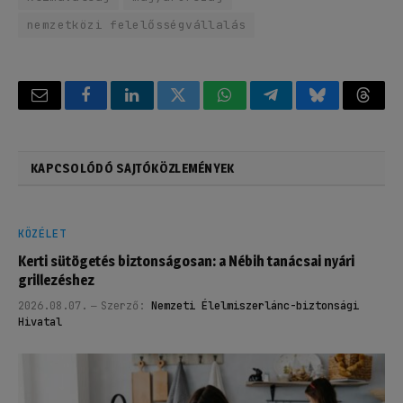
nemzetközi felelősségvállalás
Email
Facebook
LinkedIn
Twitter
WhatsApp
Telegram
Bluesky
Threa
KAPCSOLÓDÓ SAJTÓKÖZLEMÉNYEK
KÖZÉLET
Kerti sütögetés biztonságosan: a Nébih tanácsai nyári
grillezéshez
2026.08.07.
Szerző:
Nemzeti Élelmiszerlánc-biztonsági
Hivatal