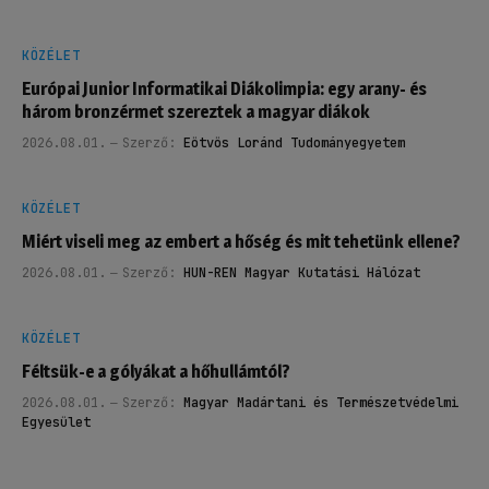
KÖZÉLET
Európai Junior Informatikai Diákolimpia: egy arany- és
három bronzérmet szereztek a magyar diákok
2026.08.01.
Szerző:
Eötvös Loránd Tudományegyetem
KÖZÉLET
Miért viseli meg az embert a hőség és mit tehetünk ellene?
2026.08.01.
Szerző:
HUN-REN Magyar Kutatási Hálózat
KÖZÉLET
Féltsük-e a gólyákat a hőhullámtól?
2026.08.01.
Szerző:
Magyar Madártani és Természetvédelmi
Egyesület