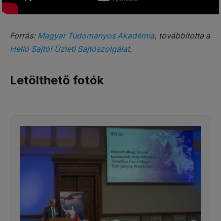
Forrás:
Magyar Tudományos Akadémia
, továbbította a
Helló Sajtó! Üzleti Sajtószolgálat
.
Letölthető fotók