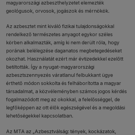
magyarországi azbeszthelyzetet elemezték
geológusok, orvosok, jogászok és mérnökök.
Az azbesztet mint kiváló fizikai tulajdonságokkal
rendelkező természetes anyagot egykor széles
körben alkalmazták, amíg ki nem derült róla, hogy
porának belélegzése daganatos megbetegedéseket
okozhat. Használatát ezért már évtizedekkel ezelőtt
betiltották. Így a nyugat-magyarországi
azbesztszennyezés váratlanul felbukkant ügye
érthető módon sokkolta és felháborította a magyar
társadalmat, a közvéleményben számos jogos kérdés
fogalmazódott meg az okokkal, a felelősséggel, de
legfőképpen az ott élők egészségével és a megoldási
lehetőségekkel kapcsolatban.
Az MTA az „Azbesztválság: tények, kockázatok,