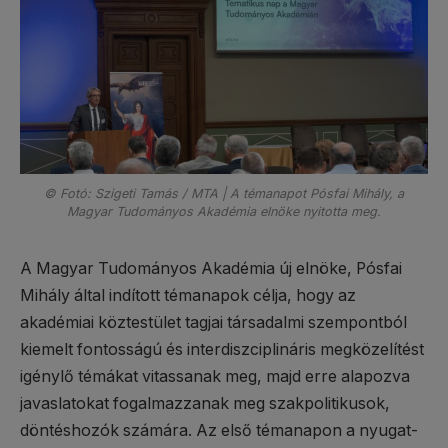
© Fotó: Szigeti Tamás / MTA | A témanapot Pósfai Mihály, a
Magyar Tudományos Akadémia elnöke nyitotta meg.
A Magyar Tudományos Akadémia új elnöke, Pósfai
Mihály által indított témanapok célja, hogy az
akadémiai köztestület tagjai társadalmi szempontból
kiemelt fontosságú és interdiszciplináris megközelítést
igénylő témákat vitassanak meg, majd erre alapozva
javaslatokat fogalmazzanak meg szakpolitikusok,
döntéshozók számára. Az első témanapon a nyugat-