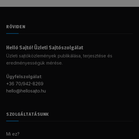
RÖVIDEN
Helló Sajtó! Üzleti Sajtószolgálat
Üzleti sajtóközlemények publikálása, terjesztése és
eredményességük mérése.
Ügyfélszolgálat
:
+36 70/942-8269
hello@hellosajto.hu
SZOLGÁLTATÁSUNK
Mi ez?