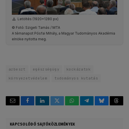
Letöltés (1920x1280 px)
© Fotó: Szigeti Tamás / MTA
A témanapot Pósfai Mihály, a Magyar Tudományos Akadémia
elnöke nyitotta meg.
azbeszt
egészségügy
kockázatok
környezetvédelem
tudományos kutatás
Email
Facebook
LinkedIn
Twitter
WhatsApp
Telegram
Bluesky
Threa
KAPCSOLÓDÓ SAJTÓKÖZLEMÉNYEK