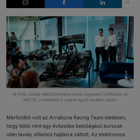
© Fotó: Dudás Máté/Széchenyi István Egyetem | Előtérben az
ART_13, a háttérben a csapat egyik korábbi autója.
Mérföldkő volt az Arrabona Racing Team életében,
hogy több mint egy évtizedes belsőégésű korszak
után tavaly villamos hajtásra váltott. Az elektromos