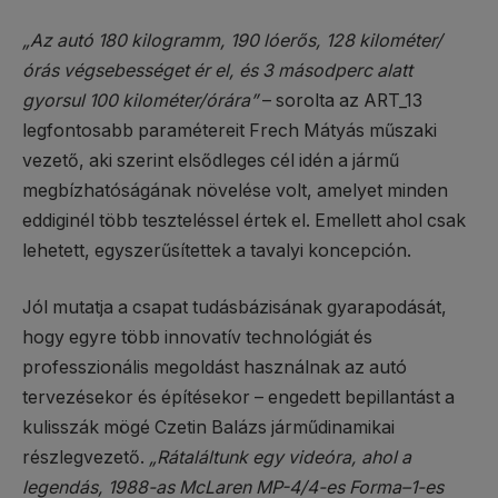
„Az autó 180 kilogramm, 190 lóerős, 128 kilométer/
órás végsebességet ér el, és 3 másodperc alatt
gyorsul 100 kilométer/órára”
– sorolta az ART_13
legfontosabb paramétereit Frech Mátyás műszaki
vezető, aki szerint elsődleges cél idén a jármű
megbízhatóságának növelése volt, amelyet minden
eddiginél több teszteléssel értek el. Emellett ahol csak
lehetett, egyszerűsítettek a tavalyi koncepción.
Jól mutatja a csapat tudásbázisának gyarapodását,
hogy egyre több innovatív technológiát és
professzionális megoldást használnak az autó
tervezésekor és építésekor – engedett bepillantást a
kulisszák mögé Czetin Balázs járműdinamikai
részlegvezető.
„Rátaláltunk egy videóra, ahol a
legendás, 1988-as McLaren MP-4/4-es Forma–1-es