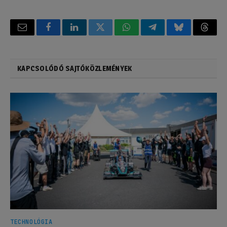
Email
Facebook
LinkedIn
Twitter
WhatsApp
Telegram
Bluesky
Threa
KAPCSOLÓDÓ SAJTÓKÖZLEMÉNYEK
TECHNOLÓGIA