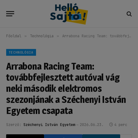
Főoldal
»
Technológia
»
Arrabona Racing Team: továbbfejlesztett autóval vág neki második elektromos szezonjának a Széchenyi István Egyetem csapata
TECHNOLÓGIA
Arrabona Racing Team:
továbbfejlesztett autóval vág
neki második elektromos
szezonjának a Széchenyi István
Egyetem csapata
Szerző:
Széchenyi István Egyetem
2026.06.23.
4 perc