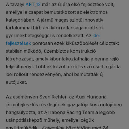
A tavalyi
ART_12
már az új éra első fejlesztése volt,
amellyel a csapat bemutatkozott az elektromos
kategóriában. A jármű magas szintű innovatív
tartalommal bírt, ám kiforratlansága miatt sok
gyermekbetegséggel is rendelkezett. Az
idei
fejlesztések
pontosan ezek kiküszöbölését célozták:
stabilan működő, üzembiztos konstrukció
létrehozását, amely kibontakoztathatja a benne rejlő
teljesítményt. Többek között erről is szó esett a gárda
idei rollout rendezvényén, ahol bemutatták új
autójukat.
Az eseményen Sven Richter, az Audi Hungaria
járműfejlesztés részlegének igazgatója köszöntőjében
hangsúlyozta, az Arrabona Racing Team a legjobb
utánpótlásképző műhely, amellyel cégük
együttműködik.
„Kollégáink között több mint 24