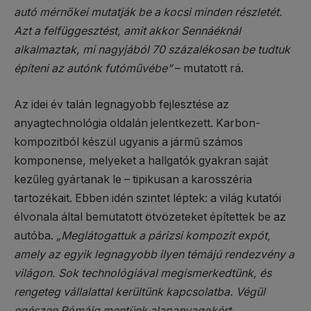
autó mérnökei mutatják be a kocsi minden részletét.
Azt a felfüggesztést, amit akkor Sennáéknál
alkalmaztak, mi nagyjából 70 százalékosan be tudtuk
építeni az autónk futóművébe”
– mutatott rá.
Az idei év talán legnagyobb fejlesztése az
anyagtechnológia oldalán jelentkezett. Karbon-
kompozitból készül ugyanis a jármű számos
komponense, melyeket a hallgatók gyakran saját
kezűleg gyártanak le – tipikusan a karosszéria
tartozékait. Ebben idén szintet léptek: a világ kutatói
élvonala által bemutatott ötvözeteket építettek be az
autóba.
„Meglátogattuk a párizsi kompozit expót,
amely az egyik legnagyobb ilyen témájú rendezvény a
világon. Sok technológiával megismerkedtünk, és
rengeteg vállalattal kerültünk kapcsolatba. Végül
egészen Rómáig mentünk alapanyagokért,