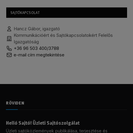
SAJTÓKAPCSOLAT
Hancz Gábor, igazgató
Kommunikációért és Sajtókapcsolatokért Felelős
Igazgatóság
+36 96 503 400/3788
e-mail cím megtekintése
RÖVIDEN
Helló Sajtó! Üzleti Sajtószolgálat
Üzleti sajtóközlemények publikálása, terjesztése és