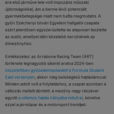
éra első járműve tele volt impozáns műszaki
újdonságokkal, ám a benne lévő potenciált
gyermekbetegségei miatt nem tudta megmutatni. A
győri Széchenyi István Egyetem hallgatói csapata
ezért jelentősen egyszerűsítette és alaposan tesztelte
az autót, amellyel idén közelebb kerülnének az
élmezőnyhöz.
Emlékezetes: az Arrabona Racing Team (ART)
története legnagyobb sikerét aratva 2024-ben
összetettben győzedelmeskedett a Formula Student
East versenyen
, akkor még belsőégésű hajtáslánccal.
Minden adott volt a folytatáshoz, a csapat azonban a
változás mellett döntött: a mezőny nagy részével
együtt
a villamos hajtás irányába indult el
, követve
ezzel a járműipar és a motorsport trendjeit.