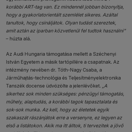
korábbi ART-tag van. Ez mindennél jobban bizonyítja,
hogy a gyakorlatorientált szemlélet sikeres. Azáltal
tanultok, hogy csináljátok. Olyan tudást szereztek,
amit aztán az iparban közvetlenül fel tudtok használni”
– húzta alá.
Az Audi Hungaria támogatása mellett a Széchenyi
István Egyetem a másik tartópillére a csapatnak. Az
intézmény nevében dr. Tóth-Nagy Csaba, a
Járműhajtás-technológia és Teljesítményelektronika
Tanszék docense üdvözölte a jelenlévőket.
„A
sikerhez sok minden szükséges: pénzügyi támogatás,
műhely, alaptudás, a korábbi tagok tapasztalata és
sok-sok munka. Az kell, hogy az életetek egyik
szakaszát rászánjátok erre a versenyre, ez legyen az
első a listátokon. Akik ma itt álltok, ti tervezitek a jövő