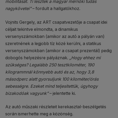
mobilitását. Ti lesztek a magyar mérnöki tudás
nagykövetei”
– fordult a hallgatókhoz.
Vojnits Gergely, az ART csapatvezetője a csapat idei
céljait tekintve elmondta, a dinamikus
versenyszámokban (amikor az autó a pályán van)
szeretnének a legjobb tíz közé kerülni, a statikus
versenyszámokban (amikor a csapat prezentál) pedig
dobogós helyezésre pályáznak.
„Hogy ehhez mi
szükséges? Legalább 250 tesztkilométer, 190
kilogrammnál könnyebb autó és az, hogy 3,8
másodperc alatt gyorsuljunk 100 kilométer/órás
sebességre. Ezeket mind teljesítettük, úgyhogy
bizakodóak vagyunk”
– jelentette ki.
Az autó műszaki részleteit kerekasztal-beszélgetés
során ismerhette meg a közönség.