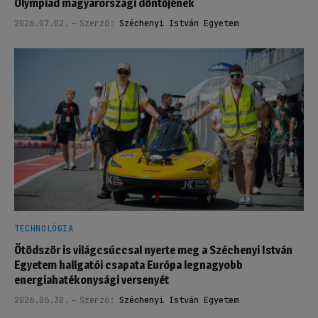
Olympiad magyarországi döntőjének
2026.07.02.
Szerző:
Széchenyi István Egyetem
TECHNOLÓGIA
Ötödször is világcsúccsal nyerte meg a Széchenyi István
Egyetem hallgatói csapata Európa legnagyobb
energiahatékonysági versenyét
2026.06.30.
Szerző:
Széchenyi István Egyetem