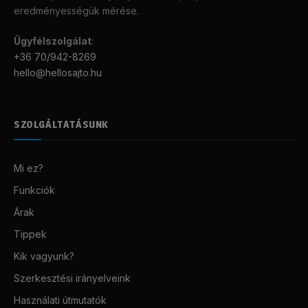
eredményességük mérése.
Ügyfélszolgálat
:
+36 70/942-8269
hello@hellosajto.hu
SZOLGÁLTATÁSUNK
Mi ez?
Funkciók
Árak
Tippek
Kik vagyunk?
Szerkesztési irányelveink
Használati útmutatók