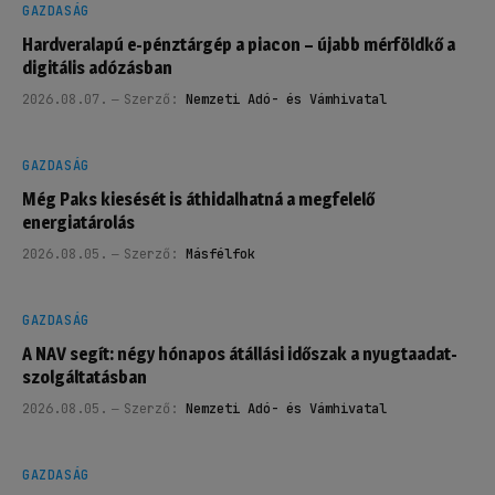
GAZDASÁG
Hardveralapú e-pénztárgép a piacon – újabb mérföldkő a
digitális adózásban
2026.08.07.
Szerző:
Nemzeti Adó- és Vámhivatal
GAZDASÁG
Még Paks kiesését is áthidalhatná a megfelelő
energiatárolás
2026.08.05.
Szerző:
Másfélfok
GAZDASÁG
A NAV segít: négy hónapos átállási időszak a nyugtaadat-
szolgáltatásban
2026.08.05.
Szerző:
Nemzeti Adó- és Vámhivatal
GAZDASÁG