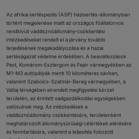
Az afrikai sertéspestis (ASP) házisertés-állományban
történt megjelenése miatt az országos főállatorvos
rendkívüli vaddisznóállomány-csökkentési
intézkedéseket rendelt el a járvány további
terjedésének megakadályozása és a hazai
sertéságazat védelme érdekében. A beavatkozások
Pest, Komárom-Esztergom és Fejér vármegyékben az
M1–M3 autópályák menti 10 kilométeres sávban,
valamint Szabolcs-Szatmár-Bereg vármegyében, a
Vállaj térségében elrendelt megfigyelési körzet
területén, az érintett vadgazdálkodási egységekben
valósulnak meg. Az intézkedések a
vaddisznóállomány csökkentésére, területenként
meghatározott állománysűrűségi célértékek elérésére
és fenntartására, valamint a teljesítés fokozott