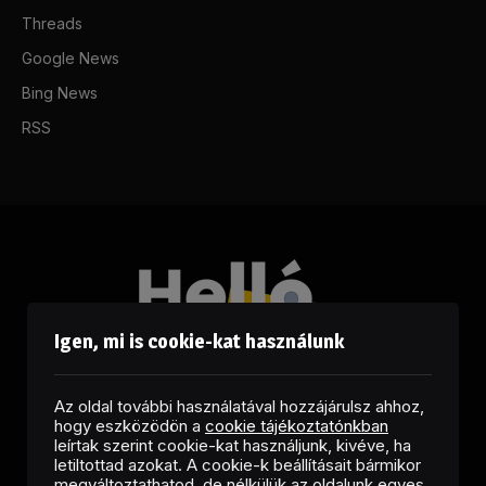
Threads
Google News
Bing News
RSS
Igen, mi is cookie-kat használunk
Az oldal további használatával hozzájárulsz ahhoz,
hogy eszközödön a
cookie tájékoztatónkban
leírtak szerint cookie-kat használjunk, kivéve, ha
letiltottad azokat. A cookie-k beállításait bármikor
megváltoztathatod, de nélkülük az oldalunk egyes
Facebook
LinkedIn
X
RSS