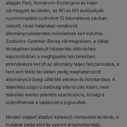
alapján Pest, Komárom-Esztergom és Fejér
vármegyék területén, az M1 és M3 autópályák
nyomvonalától számított 10 kilométeres sávban
célzott, rövid határidejű rendkívüli
állománycsökkentési műveletnek kell indulnia.
Szabolcs-Szatmár-Bereg vármegyében, a Vállaj
térségében kialakult házisertés-kitöréshez
kapcsolódóan a megfigyelési körzetekben
elrendelésre került az állomány teljes felszámolása, a
fent leírt többi területen pedig meghatározott
állománysűrűségi célérték elérése és fenntartása. A
teljesítést szigorú hatósági ellenőrzés kíséri, nem
teljesítés esetén jelentős szankciókra, bírságra
számíthatnak a vadászatra jogosultak.
Minden elejtett állatból kötelező mintavétel történik, a
hullákat pedig előírás szerint ártalmatlanítják,