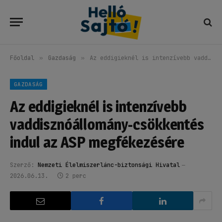
Főoldal
»
Gazdaság
»
Az eddigieknél is intenzívebb vaddisznóállomány-csökkentés indul az ASP megfékezésére
GAZDASÁG
Az eddigieknél is intenzívebb
vaddisznóállomány-csökkentés
indul az ASP megfékezésére
Szerző:
Nemzeti Élelmiszerlánc-biztonsági Hivatal
2026.06.13.
2 perc