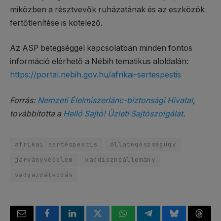
miközben a résztvevők ruházatának és az eszközök
fertőtlenítése is kötelező.
Az ASP betegséggel kapcsolatban minden fontos
információ elérhető a Nébih tematikus aloldalán:
https://portal.nebih.gov.hu/afrikai-sertespestis
Forrás:
Nemzeti Élelmiszerlánc-biztonsági Hivatal
,
továbbította a
Helló Sajtó! Üzleti Sajtószolgálat
.
afrikai sertéspestis
állategészségügy
járványvédelem
vaddisznóállomány
vadgazdálkodás
Email
Facebook
LinkedIn
Twitter
WhatsApp
Telegram
Bluesky
Threa