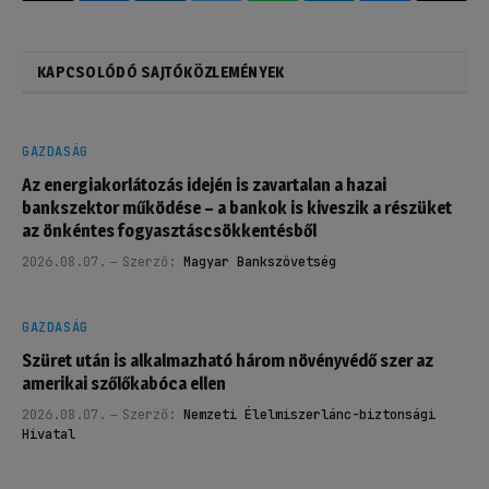
KAPCSOLÓDÓ SAJTÓKÖZLEMÉNYEK
GAZDASÁG
Az energiakorlátozás idején is zavartalan a hazai
bankszektor működése – a bankok is kiveszik a részüket
az önkéntes fogyasztáscsökkentésből
2026.08.07.
Szerző:
Magyar Bankszövetség
GAZDASÁG
Szüret után is alkalmazható három növényvédő szer az
amerikai szőlőkabóca ellen
2026.08.07.
Szerző:
Nemzeti Élelmiszerlánc-biztonsági
Hivatal