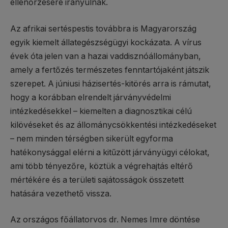
ellenőrzésére irányulnak.
Az afrikai sertéspestis továbbra is Magyarország
egyik kiemelt állategészségügyi kockázata. A vírus
évek óta jelen van a hazai vaddisznóállományban,
amely a fertőzés természetes fenntartójaként játszik
szerepet. A júniusi házisertés-kitörés arra is rámutat,
hogy a korábban elrendelt járványvédelmi
intézkedésekkel – kiemelten a diagnosztikai célú
kilövéseket és az állománycsökkentési intézkedéseket
– nem minden térségben sikerült egyforma
hatékonysággal elérni a kitűzött járványügyi célokat,
ami több tényezőre, köztük a végrehajtás eltérő
mértékére és a területi sajátosságok összetett
hatására vezethető vissza.
Az országos főállatorvos dr. Nemes Imre döntése