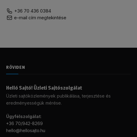
+36 70 436 0384
e-mail cím megtekintése
RÖVIDEN
Helló Sajtó! Üzleti Sajtószolgálat
Üzleti sajtóközlemények publikálása, terjesztése és
eredményességük mérése.
Ügyfélszolgálat
:
+36 70/942-8269
hello@hellosajto.hu