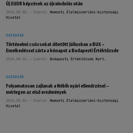
Új EUDR képzések az újraindulás után
2026.08.05.
Szerző:
Nemzeti Élelmiszerlánc-biztonsági
Hivatal
GAZDASÁG
Történelmi csúcsokat döntött júliusban a BUX –
Emelkedéssel zárta a hónapot a Budapesti Értéktőzsde
2026.08.04.
Szerző:
Budapesti Értéktőzsde Nyrt.
GAZDASÁG
Folyamatosan zajlanak a Nébih nyári ellenőrzései –
mérlegen az első eredmények
2026.08.04.
Szerző:
Nemzeti Élelmiszerlánc-biztonsági
Hivatal