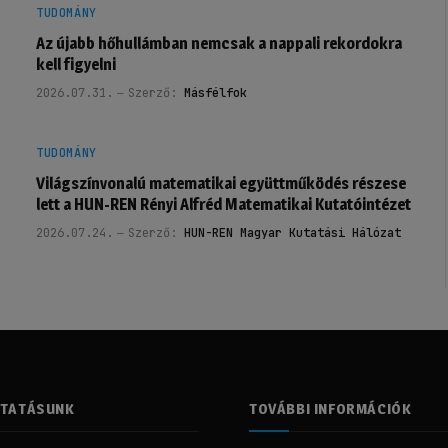
TUDOMÁNY
Az újabb hőhullámban nemcsak a nappali rekordokra
kell figyelni
2026.07.31.
Szerző:
Másfélfok
TUDOMÁNY
Világszínvonalú matematikai együttműködés részese
lett a HUN-REN Rényi Alfréd Matematikai Kutatóintézet
2026.07.24.
Szerző:
HUN-REN Magyar Kutatási Hálózat
LTATÁSUNK
TOVÁBBI INFORMÁCIÓK