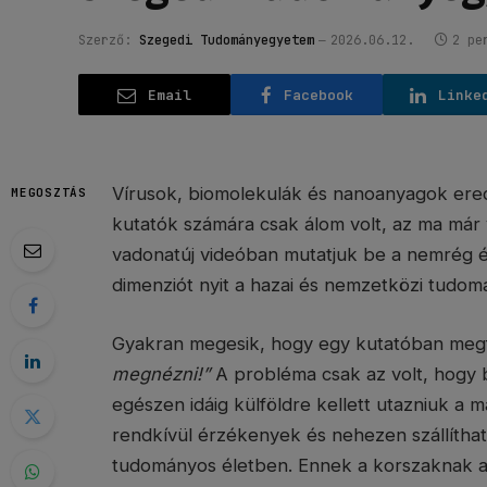
Szerző:
Szegedi Tudományegyetem
2026.06.12.
2 pe
Email
Facebook
Linke
Vírusok, biomolekulák és nanoanyagok erede
MEGOSZTÁS
kutatók számára csak álom volt, az ma má
vadonatúj videóban mutatjuk be a nemrég ér
dimenziót nyit a hazai és nemzetközi tudo
Gyakran megesik, hogy egy kutatóban meg
megnézni!”
A probléma csak az volt, hogy 
egészen idáig külföldre kellett utazniuk a 
rendkívül érzékenyek és nehezen szállítható
tudományos életben. Ennek a korszaknak