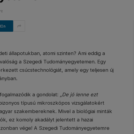
rc
dIn
ti állapotukban, atomi szinten? Ami eddig a
r valóság a Szegedi Tudományegyetemen. Egy
kezett csúcstechnológiát, amely egy teljesen új
mányban.
fogalmazódik a gondolat:
„De jó lenne ezt
bizonyos típusú mikroszkópos vizsgálatokért
magyar szakembereknek. Mivel a biológiai minták
k, ez komoly akadályt jelentett a hazai
 azonban vége! A Szegedi Tudományegyetemre