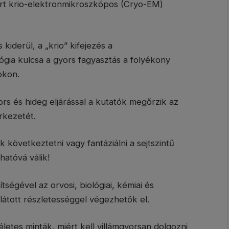
ert krio-elektronmikroszkópos (Cryo-EM)
kiderül, a „krio” kifejezés a
ógia kulcsa a gyors fagyasztás a folyékony
okon.
yors és hideg eljárással a kutatók megőrzik az
rkezetét.
 következtetni vagy fantáziálni a sejtszintű
thatóvá válik!
ítségével az orvosi, biológiai, kémiai és
átott részletességgel végezhetők el.
letes minták, miért kell villámgyorsan dolgozni