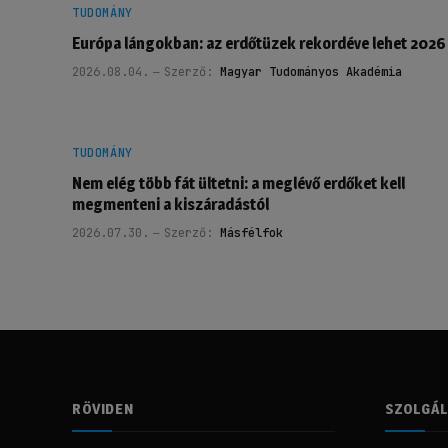
TUDOMÁNY
Európa lángokban: az erdőtüzek rekordéve lehet 2026
2026.08.04.
Szerző:
Magyar Tudományos Akadémia
TUDOMÁNY
Nem elég több fát ültetni: a meglévő erdőket kell
megmenteni a kiszáradástól
2026.07.30.
Szerző:
Másfélfok
RÖVIDEN
SZOLGÁ