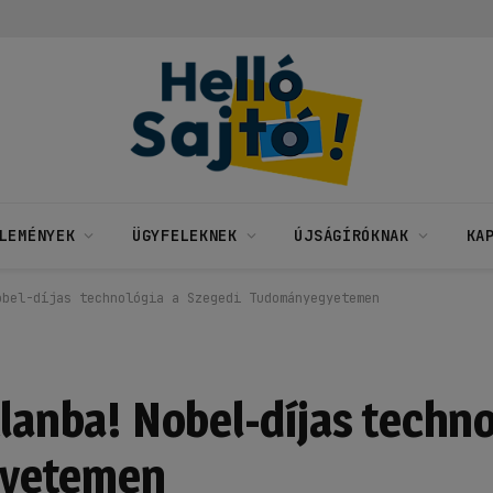
LEMÉNYEK
ÜGYFELEKNEK
ÚJSÁGÍRÓKNAK
KA
obel-díjas technológia a Szegedi Tudományegyetemen
tlanba! Nobel-díjas techno
gyetemen