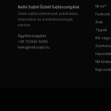
Mi ez?
Helló Sajtó! Üzleti Sajtószolgálat
Üzleti sajtóközlemények publikálása,
Funkciók
terjesztése és eredményességük
Árak
mérése.
Tippek
Ügyfélszolgálat
:
Kik vagy
+36 70/942-8269
Szerkeszt
hello@hellosajto.hu
Használat
Mit kínál
Kapcsola