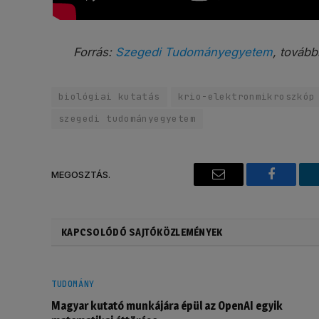
Forrás:
Szegedi Tudományegyetem
, tovább
biológiai kutatás
krio-elektronmikroszkóp
szegedi tudományegyetem
MEGOSZTÁS.
Email
Faceboo
KAPCSOLÓDÓ SAJTÓKÖZLEMÉNYEK
TUDOMÁNY
Magyar kutató munkájára épül az OpenAI egyik