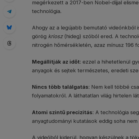
megérkezett a 2017-ben Nobel-díjjal elism
technológia.
Ahogy az a legújabb bemutató videónkból is 
görög
kriosz
(hideg) szóból ered. A technol
nitrogén hőmérsékletén, azaz mínusz 196 f
Megállítják az időt
: ezzel a hihetetlenül g
anyagok és sejtek természetes, eredeti sze
Nincs több találgatás
: Nem kell többé csak
folyamatokról. A láthatatlan világ hirtelen lá
Atomi szintű precizitás
: A technológia seg
anyagtudományi kutatások eddig soha nem l
A videóból kiderül, hogyan készülnek a töké