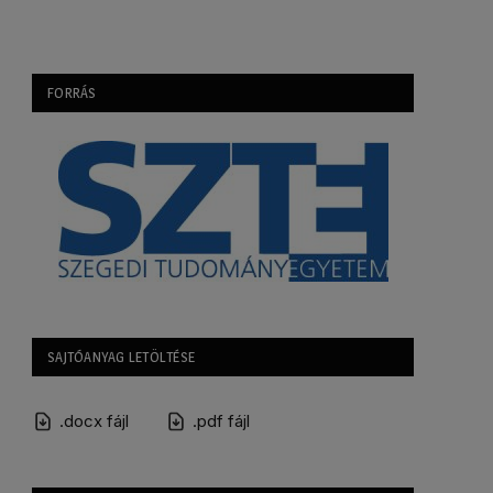
FORRÁS
SAJTÓANYAG LETÖLTÉSE
.docx fájl
.pdf fájl