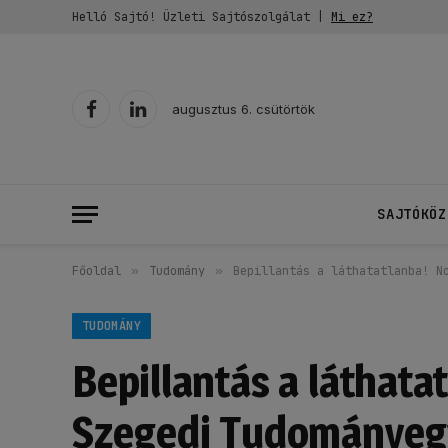
Helló Sajtó! Üzleti Sajtószolgálat |
Mi ez?
augusztus 6. csütörtök
Facebook
LinkedIn
SAJTÓKÖZ
Főoldal
»
Tudomány
»
Bepillantás a láthatatlanba! N
TUDOMÁNY
Bepillantás a láthata
Szegedi Tudománye