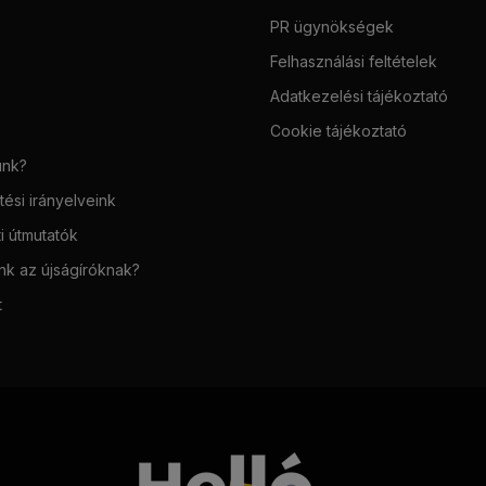
PR ügynökségek
Felhasználási feltételek
Adatkezelési tájékoztató
Cookie tájékoztató
unk?
ési irányelveink
i útmutatók
unk az újságíróknak?
t