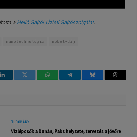
ította a
Helló Sajtó! Üzleti Sajtószolgálat
.
nanotechnológia
nobel-díj
k
LinkedIn
Twitter
WhatsApp
Telegram
Bluesky
Threads
TUDOMÁNY
Vízlépcsők a Dunán, Paks helyzete, tervezés a jövőre