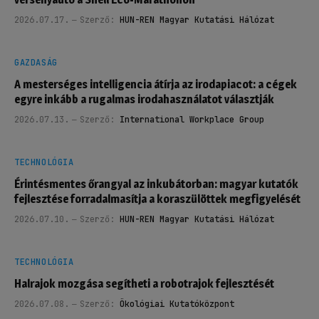
2026.07.17.
Szerző:
HUN-REN Magyar Kutatási Hálózat
GAZDASÁG
A mesterséges intelligencia átírja az irodapiacot: a cégek
egyre inkább a rugalmas irodahasználatot választják
2026.07.13.
Szerző:
International Workplace Group
TECHNOLÓGIA
Érintésmentes őrangyal az inkubátorban: magyar kutatók
fejlesztése forradalmasítja a koraszülöttek megfigyelését
2026.07.10.
Szerző:
HUN-REN Magyar Kutatási Hálózat
TECHNOLÓGIA
Halrajok mozgása segítheti a robotrajok fejlesztését
2026.07.08.
Szerző:
Ökológiai Kutatóközpont