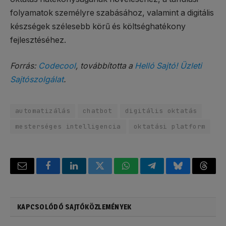
folyamatok személyre szabásához, valamint a digitális
készségek szélesebb körű és költséghatékony
fejlesztéséhez.
Forrás:
Codecool
, továbbította a
Helló Sajtó! Üzleti
Sajtószolgálat
.
automatizálás
chatbot
digitális oktatás
mesterséges intelligencia
oktatási platform
Email
Facebook
LinkedIn
Twitter
WhatsApp
Telegram
Bluesky
Threa
KAPCSOLÓDÓ SAJTÓKÖZLEMÉNYEK