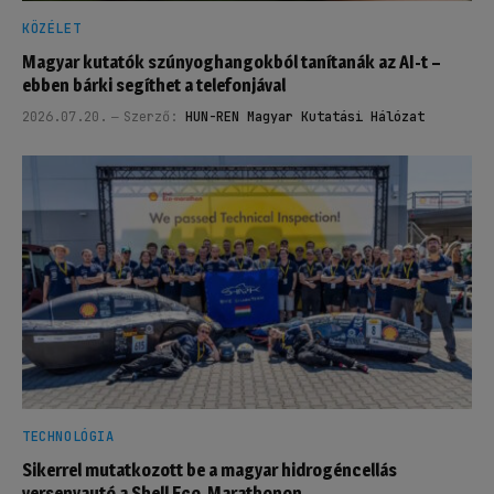
KÖZÉLET
Magyar kutatók szúnyoghangokból tanítanák az AI-t –
ebben bárki segíthet a telefonjával
2026.07.20.
Szerző:
HUN-REN Magyar Kutatási Hálózat
TECHNOLÓGIA
Sikerrel mutatkozott be a magyar hidrogéncellás
versenyautó a Shell Eco-Marathonon