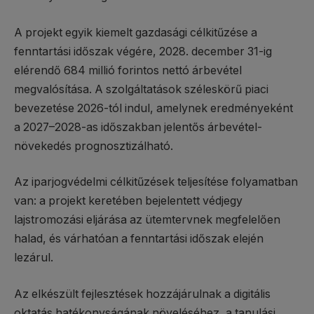
A projekt egyik kiemelt gazdasági célkitűzése a
fenntartási időszak végére, 2028. december 31-ig
elérendő 684 millió forintos nettó árbevétel
megvalósítása. A szolgáltatások széleskörű piaci
bevezetése 2026-tól indul, amelynek eredményeként
a 2027–2028-as időszakban jelentős árbevétel-
növekedés prognosztizálható.
Az iparjogvédelmi célkitűzések teljesítése folyamatban
van: a projekt keretében bejelentett védjegy
lajstromozási eljárása az ütemtervnek megfelelően
halad, és várhatóan a fenntartási időszak elején
lezárul.
Az elkészült fejlesztések hozzájárulnak a digitális
oktatás hatékonyságának növeléséhez, a tanulási