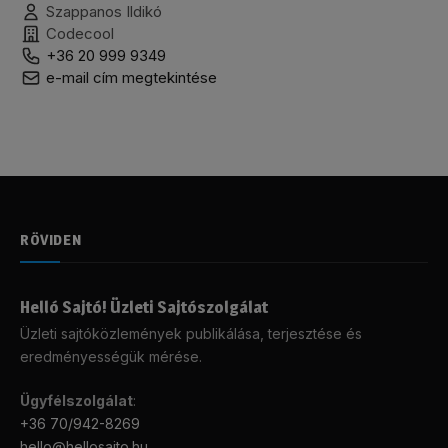
Szappanos Ildikó
Codecool
+36 20 999 9349
e-mail cím megtekintése
RÖVIDEN
Helló Sajtó! Üzleti Sajtószolgálat
Üzleti sajtóközlemények publikálása, terjesztése és
eredményességük mérése.
Ügyfélszolgálat
:
+36 70/942-8269
hello@hellosajto.hu