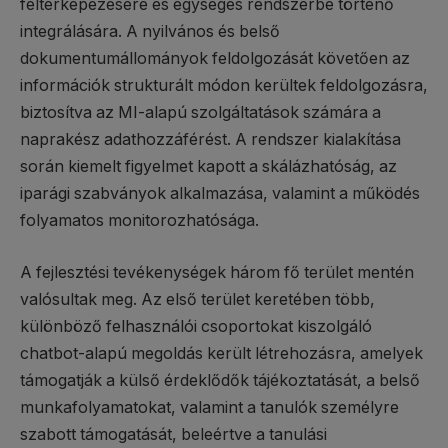
feltérképezésére és egységes rendszerbe történő
integrálására. A nyilvános és belső
dokumentumállományok feldolgozását követően az
információk strukturált módon kerültek feldolgozásra,
biztosítva az MI-alapú szolgáltatások számára a
naprakész adathozzáférést. A rendszer kialakítása
során kiemelt figyelmet kapott a skálázhatóság, az
iparági szabványok alkalmazása, valamint a működés
folyamatos monitorozhatósága.
A fejlesztési tevékenységek három fő terület mentén
valósultak meg. Az első terület keretében több,
különböző felhasználói csoportokat kiszolgáló
chatbot-alapú megoldás került létrehozásra, amelyek
támogatják a külső érdeklődők tájékoztatását, a belső
munkafolyamatokat, valamint a tanulók személyre
szabott támogatását, beleértve a tanulási