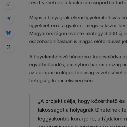
részt vehetnek a kockázati csoportba tarto
Május a hólyagrák elleni figyelemfelhívás hó
figyelmet erre a gyakori, mégis sokszor ké
Magyarországon évente mintegy 3 000 új es
összehasonlításban is magas előfordulást jel
A figyelemfelhívó hónaphoz kapcsolódva el
együttműködés, amelyben három ország nem
az európai urológus társaság vezetésével d
betegség korai felismerésén.
„A projekt célja, hogy közérthető és 
lakosságot a hólyagrák tüneteinek fe
leggyakoribb korai jelre, a fájdalo