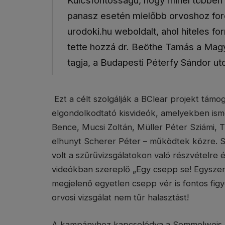
panasz esetén mielőbb orvoshoz fordul
urodoki.hu weboldalt, ahol hiteles f
tette hozzá dr. Beöthe Tamás a Mag
tagja, a Budapesti Péterfy Sándor u
Ezt a célt szolgálják a BClear projekt tám
elgondolkodtató kisvideók, amelyekben ism
Bence, Mucsi Zoltán, Müller Péter Sziámi, 
elhunyt Scherer Péter – működtek közre. S
volt a szűrűvizsgálatokon való részvételre 
videókban szereplő „Egy csepp se! Egyszer 
megjelenő egyetlen csepp vér is fontos figy
orvosi vizsgálat nem tűr halasztást!
A kampányhoz kapcsolódva a Semmelweis