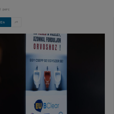
3 perc
dIn