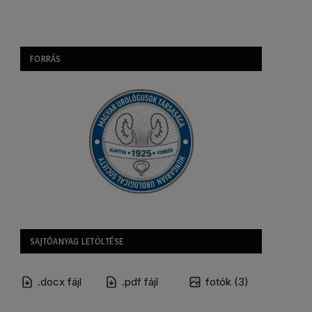
FORRÁS
SAJTÓANYAG LETÖLTÉSE
.docx fájl
.pdf fájl
fotók (3)