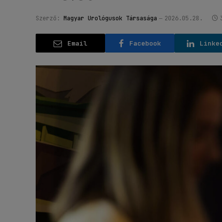
Szerző:
Magyar Urológusok Társasága
2026.05.28.
Email
Facebook
Linke