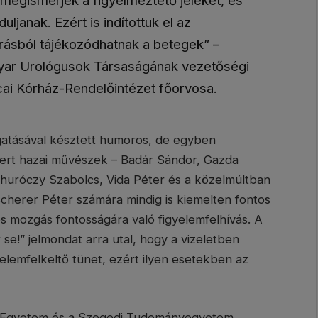
janak. Ezért is indítottuk el az
orrásból tájékozódhatnak a betegek” –
yar Urológusok Társaságának vezetőségi
tcai Kórház-Rendelőintézet főorvosa.
ogatásával késztett humoros, de egyben
ert hazai művészek – Badár Sándor, Gazda
Thuróczy Szabolcs, Vida Péter és a közelmúltban
cherer Péter számára mindig is kiemelten fontos
és mozgás fontosságára való figyelemfelhívás. A
se!” jelmondat arra utal, hogy a vizeletben
elemfelkeltő tünet, ezért ilyen esetekben az
 Egyetem és a Szegedi Tudományegyetem