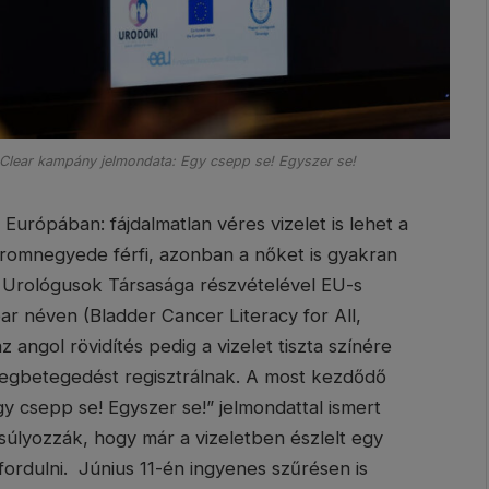
BClear kampány jelmondata: Egy csepp se! Egyszer se!
Európában: fájdalmatlan véres vizelet is lehet a
áromnegyede férfi, azonban a nőket is gyakran
 Urológusok Társasága részvételével EU-s
ar néven (Bladder Cancer Literacy for All,
angol rövidítés pedig a vizelet tiszta színére
megbetegedést regisztrálnak. A most kezdődő
y csepp se! Egyszer se!” jelmondattal ismert
yozzák, hogy már a vizeletben észlelt egy
fordulni. Június 11-én ingyenes szűrésen is