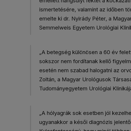
emellett hangsúlyt fektet a kockázat
ismertetésére, valamint az időben tö
emelte ki dr. Nyirády Péter, a Magy
Semmelweis Egyetem Urológiai Klini
„A betegség különösen a 60 év feletti
sokszor nem fordítanak kellő figyel
esetén nem szabad halogatni az orvos
Zoltán, a Magyar Urológusok Társasá
Tudományegyetem Urológiai Klinikájá
„A hólyagrák sok esetben jól kezelhe
ugyanakkor a késői diagnózis jelentős
Kulcsfontosságú, hogy minél többen 