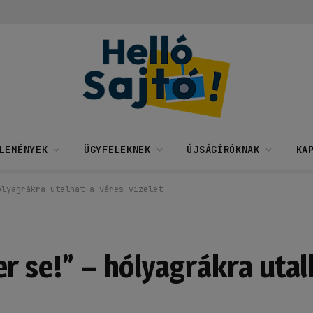
LEMÉNYEK
ÜGYFELEKNEK
ÚJSÁGÍRÓKNAK
KA
ólyagrákra utalhat a véres vizelet
r se!” – hólyagrákra utal