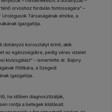
i tényezők – mindenekelőtt a dohányzás –
rténő orvoshoz fordulás fontosságára” –
ar Urológusok Társaságának elnöke, a
kákának igazgatója.
 dohányzó korosztályt érinti, akik
met az egészségükre, pedig véres vizelet
i kivizsgálást” – ismertette dr. Bajory
gának főtitkára, a Szegedi
nak igazgatója.
tő, ha időben diagnosztizálják,
en rontja a betegek kilátásait.
megismerjék a figyelmeztető jeleket, és