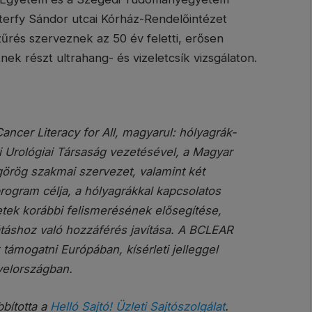
Péterfy Sándor utcai Kórház-Rendelőintézet
zűrés szerveznek az 50 év feletti, erősen
k részt ultrahang- és vizeletcsík vizsgálaton.
cer Literacy for All, magyarul: hólyagrák-
 Urológiai Társaság vezetésével, a Magyar
görög szakmai szervezet, valamint két
ogram célja, a hólyagrákkal kapcsolatos
tek korábbi felismerésének elősegítése,
átáshoz való hozzáférés javítása. A BCLEAR
 támogatni Európában, kísérleti jelleggel
elországban.
bbította a
Helló Sajtó! Üzleti Sajtószolgálat
.