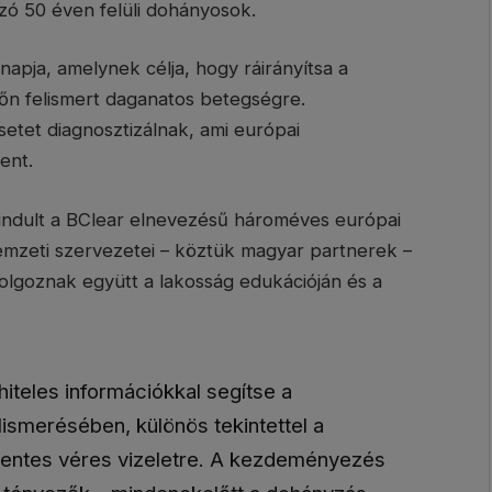
zó 50 éven felüli dohányosok.
napja, amelynek célja, hogy ráirányítsa a
sőn felismert daganatos betegségre.
etet diagnosztizálnak, ami európai
ent.
indult a BClear elnevezésű hároméves európai
zeti szervezetei – köztük magyar partnerek –
olgoznak együtt a lakosság edukációján és a
hiteles információkkal segítse a
lismerésében, különös tekintettel a
mmentes véres vizeletre. A kezdeményezés