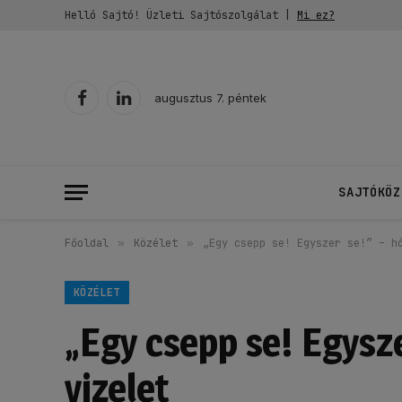
Helló Sajtó! Üzleti Sajtószolgálat |
Mi ez?
augusztus 7. péntek
Facebook
LinkedIn
SAJTÓKÖZ
Főoldal
»
Közélet
»
„Egy csepp se! Egyszer se!” – h
KÖZÉLET
„Egy csepp se! Egysze
vizelet