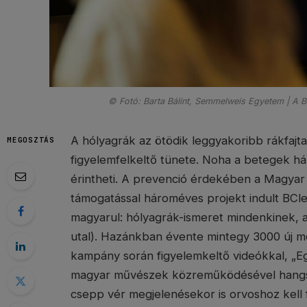
© Fotó: Barta Bálint, Semmelweis Egyetem | A 
A hólyagrák az ötödik leggyakoribb rákfajta 
MEGOSZTÁS
figyelemfelkeltő tünete. Noha a betegek h
érintheti. A prevenció érdekében a Magyar
támogatással hároméves projekt indult BCle
magyarul: hólyagrák-ismeret mindenkinek, az 
utal). Hazánkban évente mintegy 3000 új 
kampány során figyelemkeltő videókkal, „Eg
magyar művészek közreműködésével hangsúl
csepp vér megjelenésekor is orvoshoz kell 