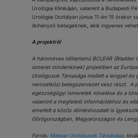
Urológiai Klinikáján, valamint a Budapesti 
Urológiai Osztályán június 11-én 15 órakor s
dohányzó betegeknek, akik ingyenes vehetne
A projektről
A hároméves időtartamú BCLEAR (Bladder Can
ismeret mindenkinek) projektben az Európai
Urológusok Társasága mellett a lengyel és 
nemzetközi betegszervezet vesz részt. A pr
egészségügyi ismeretek növelése és a tüne
valamint a megfelelő információkhoz és ell
emellett a közös döntéshozatalt is igyekszik
Görögországban, Magyarországon és Lengy
Forrás:
Magyar Urológusok Társasága
, tová