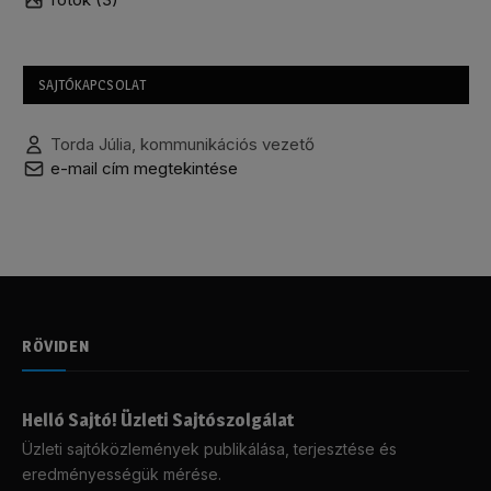
SAJTÓKAPCSOLAT
Torda Júlia, kommunikációs vezető
e-mail cím megtekintése
RÖVIDEN
Helló Sajtó! Üzleti Sajtószolgálat
Üzleti sajtóközlemények publikálása, terjesztése és
eredményességük mérése.