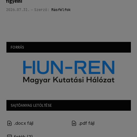
figyelni
2026.07.31.
Szerző:
Másfélfok
FORRÁS
SAJTÓANYAG LETÖLTÉSE
.docx fájl
.pdf fájl
fotók (3)