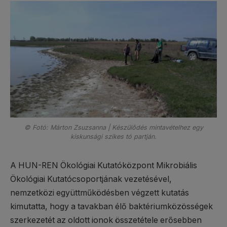
© Fotó: Márton Zsuzsanna | Készülődés mintavételhez egy
kiskunsági szikes tó partján.
A HUN-REN Ökológiai Kutatóközpont Mikrobiális
Ökológiai Kutatócsoportjának vezetésével,
nemzetközi együttműködésben végzett kutatás
kimutatta, hogy a tavakban élő baktériumközösségek
szerkezetét az oldott ionok összetétele erősebben