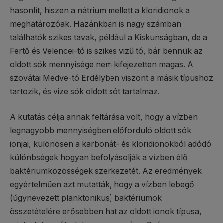
hasonlít, hiszen a nátrium mellett a kloridionok a
meghatározóak. Hazánkban is nagy számban
találhatók szikes tavak, például a Kiskunságban, de a
Fertő és Velencei-tó is szikes vizű tó, bár bennük az
oldott sók mennyisége nem kifejezetten magas. A
szovátai Medve-tó Erdélyben viszont a másik típushoz
tartozik, és vize sók oldott sót tartalmaz.
A kutatás célja annak feltárása volt, hogy a vízben
legnagyobb mennyiségben előforduló oldott sók
ionjai, különösen a karbonát- és kloridionokból adódó
különbségek hogyan befolyásolják a vízben élő
baktériumközösségek szerkezetét. Az eredmények
egyértelműen azt mutatták, hogy a vízben lebegő
(úgynevezett planktonikus) baktériumok
összetételére erősebben hat az oldott ionok típusa,