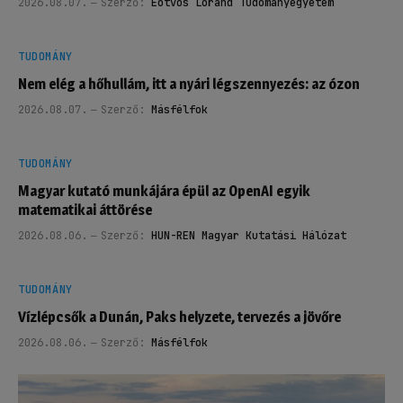
2026.08.07.
Szerző:
Eötvös Loránd Tudományegyetem
TUDOMÁNY
Nem elég a hőhullám, itt a nyári légszennyezés: az ózon
2026.08.07.
Szerző:
Másfélfok
TUDOMÁNY
Magyar kutató munkájára épül az OpenAI egyik
matematikai áttörése
2026.08.06.
Szerző:
HUN-REN Magyar Kutatási Hálózat
TUDOMÁNY
Vízlépcsők a Dunán, Paks helyzete, tervezés a jövőre
2026.08.06.
Szerző:
Másfélfok