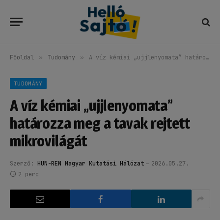
Főoldal
»
Tudomány
»
A víz kémiai „ujjlenyomata” határozza meg a tavak rejtett mikrovilágát
TUDOMÁNY
A víz kémiai „ujjlenyomata”
határozza meg a tavak rejtett
mikrovilágát
Szerző:
HUN-REN Magyar Kutatási Hálózat
2026.05.27.
2 perc