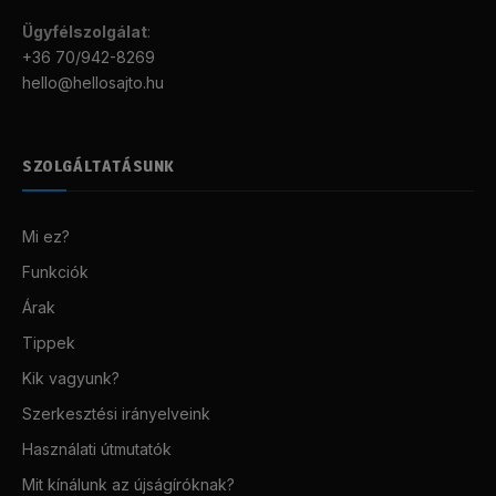
Ügyfélszolgálat
:
+36 70/942-8269
hello@hellosajto.hu
SZOLGÁLTATÁSUNK
Mi ez?
Funkciók
Árak
Tippek
Kik vagyunk?
Szerkesztési irányelveink
Használati útmutatók
Mit kínálunk az újságíróknak?