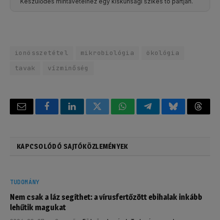
Készülődés mintavételhez egy kiskunsági szikes tó partján.
ionösszetétel
mikrobiológia
ökológia
tavak
vízminőség
Email
Facebook
LinkedIn
Twitter
WhatsApp
Telegram
Bluesky
Threa
KAPCSOLÓDÓ SAJTÓKÖZLEMÉNYEK
TUDOMÁNY
Nem csak a láz segíthet: a vírusfertőzött ebihalak inkább
lehűtik magukat