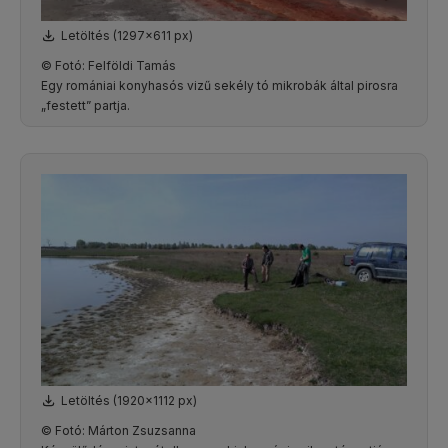
Letöltés (1297x611 px)
© Fotó: Felföldi Tamás
Egy romániai konyhasós vizű sekély tó mikrobák által pirosra
„festett” partja.
Letöltés (1920x1112 px)
© Fotó: Márton Zsuzsanna