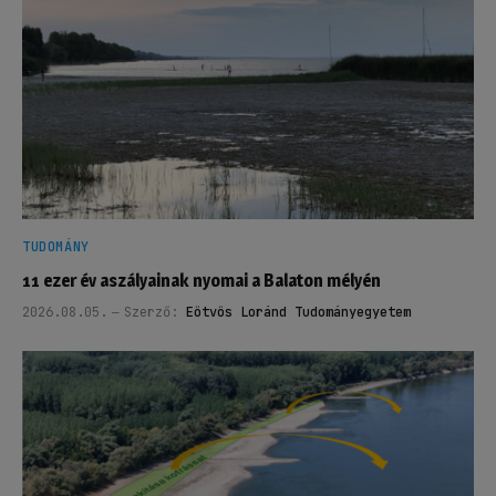
TUDOMÁNY
11 ezer év aszályainak nyomai a Balaton mélyén
2026.08.05.
Szerző:
Eötvös Loránd Tudományegyetem