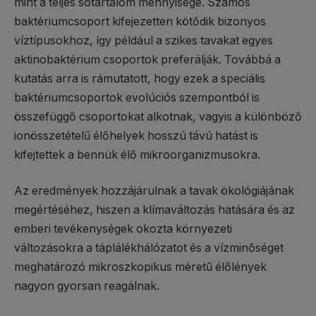
mint a teljes sótartalom mennyisége. Számos
baktériumcsoport kifejezetten kötődik bizonyos
víztípusokhoz, így például a szikes tavakat egyes
aktinobaktérium csoportok preferálják. Továbbá a
kutatás arra is rámutatott, hogy ezek a speciális
baktériumcsoportok evolúciós szempontból is
összefüggő csoportokat alkotnak, vagyis a különböző
ionösszetételű élőhelyek hosszú távú hatást is
kifejtettek a bennük élő mikroorganizmusokra.
Az eredmények hozzájárulnak a tavak ökológiájának
megértéséhez, hiszen a klímaváltozás hatására és az
emberi tevékenységek okozta környezeti
változásokra a táplálékhálózatot és a vízminőséget
meghatározó mikroszkopikus méretű élőlények
nagyon gyorsan reagálnak.