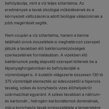
befolyásolja, mint a víz teljes sótartalma. Az
eredmények a tavak ökológiai működésének és a
környezeti változásokra adott biológiai válaszoknak a
jobb megértését segítik.
Nem csupán a víz sótartalma, hanem a benne
található ionok összetétele is meghatározó szerepet
játszik a tavakban élő baktériumközösségek
szerkezetének formálásában. A vizekben élő
baktériumok pedig alapvető szerepet töltenek be a
tápanyagforgalomban és befolyásolják a
vízminőséget is. A kutatók világszerte összesen 130 tó
375 vízmintáját elemezték az édesvizektől a hipersós
tavakig, szikes és konyhasós vizes élőhelyekről
származókat egyaránt. A szikes tavakban a nátrium-
és karbonát-, hidrogén-karbonátionok dominálnak,
míg a konyhasós tavak ionösszetétele a tengerekére