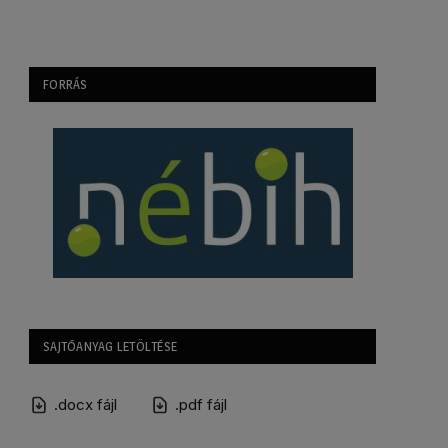
FORRÁS
SAJTÓANYAG LETÖLTÉSE
.docx fájl
.pdf fájl