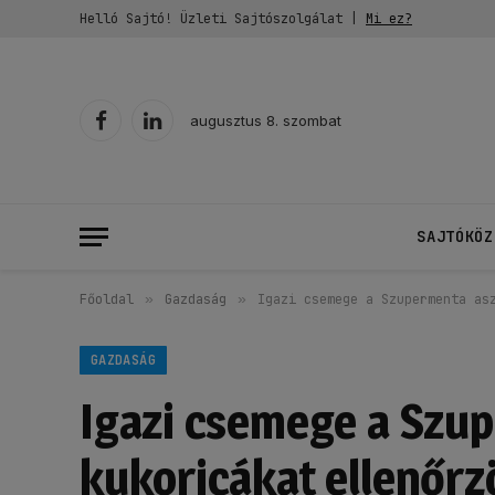
Helló Sajtó! Üzleti Sajtószolgálat |
Mi ez?
augusztus 8. szombat
Facebook
LinkedIn
SAJTÓKÖZ
Főoldal
»
Gazdaság
»
Igazi csemege a Szupermenta as
GAZDASÁG
Igazi csemege a Szup
kukoricákat ellenőrz