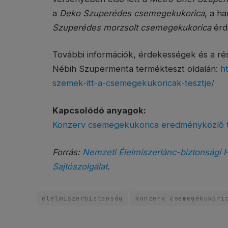
a
Deko Szuperédes csemegekukorica
, a h
Szuperédes morzsolt csemegekukorica
érd
További információk, érdekességek és a ré
Nébih Szupermenta termékteszt oldalán:
h
szemek-itt-a-csemegekukoricak-tesztje/
Kapcsolódó anyagok:
Konzerv csemegekukorica eredményközlő táb
Forrás:
Nemzeti Élelmiszerlánc-biztonsági H
Sajtószolgálat
.
élelmiszerbiztonság
konzerv csemegekukori