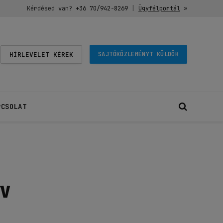
Kérdésed van?
+36 70/942-8269
|
Ügyfélportál
»
HÍRLEVELET KÉREK
SAJTÓKÖZLEMÉNYT KÜLDÖK
PCSOLAT
rv