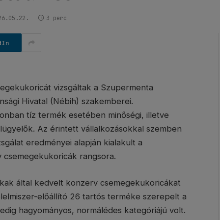
26.05.22.
3 perc
dIn
megekukoricát vizsgáltak a Szupermenta
sági Hivatal (Nébih) szakemberei.
zonban tíz termék esetében minőségi, illetve
felügyelők. Az érintett vállalkozásokkal szemben
izsgálat eredményei alapján kialakult a
v csemegekukoricák rangsora.
kak által kedvelt konzerv csemegekukoricákat
lelmiszer-előállító 26 tartós terméke szerepelt a
pedig hagyományos, normálédes kategóriájú volt.