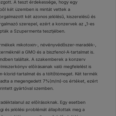
zgott. A teszt érdekessége, hogy egy
ől két üzemben is mintát vettek a
orgalmazott két azonos jelölésű, kiszerelésű és
galmazó szerepel, ezért a konzervek az „1-es
kapták a Szupermenta tesztjében.
ermékek mikotoxin-, növényvédőszer-maradék-,
terméknél a GMO és a biszfenol-A-tartalmat is.
rendben találtak. A szakemberek a konzerv
iszerkönyv előírásainak való megfelelést is
um-klorid-tartalmat és a töltőtömeget. Két termék
ladta a megengedett 7%(m/m)-os értéket, ezért
érintett gyártóval szemben.
radéktalanul az előírásoknak. Egy esetben
i és jelölési problémát állapítottak meg a