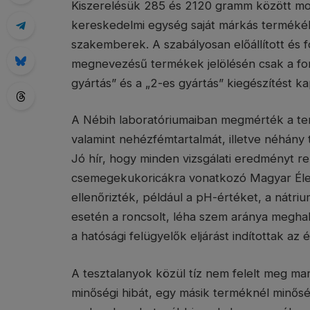
Kiszerelésük 285 és 2120 gramm között mo
kereskedelmi egység saját márkás termékéb
szakemberek. A szabályosan előállított és f
megnevezésű termékek jelölésén csak a for
gyártás” és a „2-es gyártás” kiegészítést 
A Nébih laboratóriumaiban megmérték a t
valamint nehézfémtartalmát, illetve néhány 
Jó hír, hogy minden vizsgálati eredményt 
csemegekukoricákra vonatkozó Magyar Élelm
ellenőrizték, például a pH-értéket, a nátri
esetén a roncsolt, léha szem aránya megha
a hatósági felügyelők eljárást indítottak az 
A tesztalanyok közül tíz nem felelt meg ma
minőségi hibát, egy másik terméknél minőség