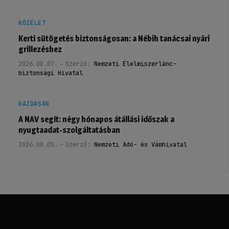
KÖZÉLET
Kerti sütögetés biztonságosan: a Nébih tanácsai nyári
grillezéshez
2026.08.07.
Szerző:
Nemzeti Élelmiszerlánc-
biztonsági Hivatal
GAZDASÁG
A NAV segít: négy hónapos átállási időszak a
nyugtaadat-szolgáltatásban
2026.08.05.
Szerző:
Nemzeti Adó- és Vámhivatal