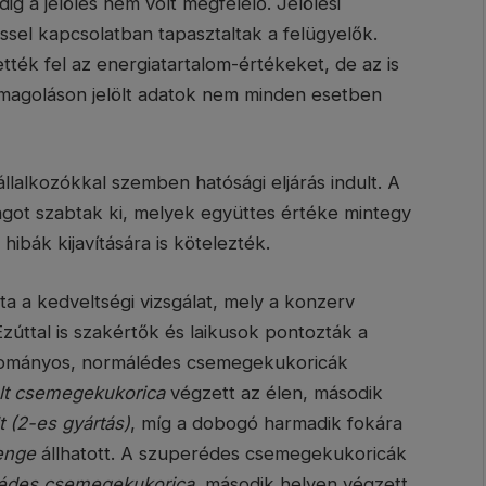
g a jelölés nem volt megfelelő. Jelölési
ssel kapcsolatban tapasztaltak a felügyelők.
tték fel az energiatartalom-értékeket, de az is
omagoláson jelölt adatok nem minden esetben
vállalkozókkal szemben hatósági eljárás indult. A
ságot szabtak ki, melyek együttes értéke mintegy
 hibák kijavítására is kötelezték.
a kedveltségi vizsgálat, mely a konzerv
úttal is szakértők és laikusok pontozták a
gyományos, normálédes csemegekukoricák
t csemegekukorica
végzett az élen, második
 (2-es gyártás)
, míg a dobogó harmadik fokára
enge
állhatott. A szuperédes csemegekukoricák
édes csemegekukorica
, második helyen végzett