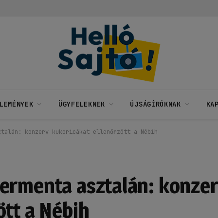
LEMÉNYEK
ÜGYFELEKNEK
ÚJSÁGÍRÓKNAK
KA
ztalán: konzerv kukoricákat ellenőrzött a Nébih
ermenta asztalán: konze
ött a Nébih