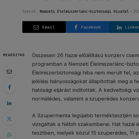
Szerző:
Nemzeti Élelmiszerlánc-biztonsági Hivatal
20
Email
Facebook
Linke
Összesen 26 hazai előállítású konzerv cse
MEGOSZTÁS
programban a Nemzeti Élelmiszerlánc-bizton
Élelmiszerbiztonsági hiba nem merült fel, a
jelölési hiányosságokat állapítottak meg a 
hatósági eljárást indítottak. A kedveltségi v
normálédes, valamint a szuperédes konzer
A Szupermenta legújabb terméktesztjén so
vizsgáltak a Nébih szakemberei. Hat hazai é
tesztben, melyek közül 15 szuperédes, 11 