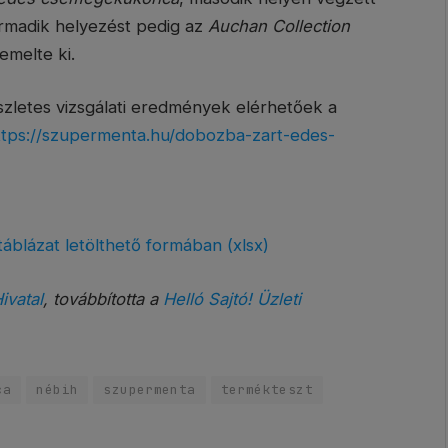
armadik helyezést pedig az
Auchan Collection
emelte ki.
szletes vizsgálati eredmények elérhetőek a
ttps://szupermenta.hu/dobozba-zart-edes-
lázat letölthető formában (xlsx)
ivatal
, továbbította a
Helló Sajtó! Üzleti
ca
nébih
szupermenta
termékteszt