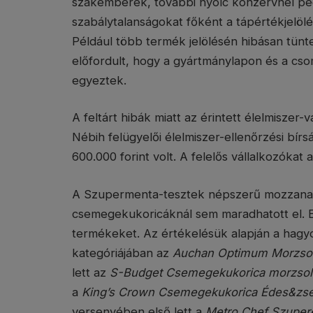
szakemberek, további nyolc konzervnél pedi
szabálytalanságokat főként a tápértékjelölé
Például több termék jelölésén hibásan tünte
előfordult, hogy a gyártmánylapon és a cs
egyeztek.
A feltárt hibák miatt az érintett élelmiszer-
Nébih felügyelői élelmiszer-ellenőrzési bír
600.000 forint volt. A felelős vállalkozókat a
A Szupermenta-tesztek népszerű mozzanata 
csemegekukoricáknál sem maradhatott el. Ez
termékeket. Az értékelésük alapján a ha
kategóriájában az
Auchan Optimum Morzsol
lett az
S-Budget Csemegekukorica morzsolt
a
King’s Crown Csemegekukorica Édes&zs
versenyében első lett a
Metro Chef Szuper