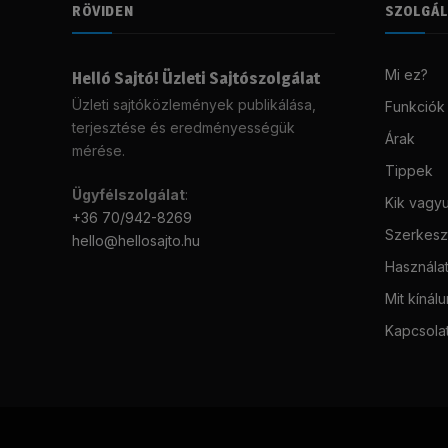
RÖVIDEN
SZOLGÁ
Mi ez?
Helló Sajtó! Üzleti Sajtószolgálat
Üzleti sajtóközlemények publikálása,
Funkciók
terjesztése és eredményességük
Árak
mérése.
Tippek
Ügyfélszolgálat
:
Kik vagy
+36 70/942-8269
Szerkeszt
hello@hellosajto.hu
Használat
Mit kínál
Kapcsola