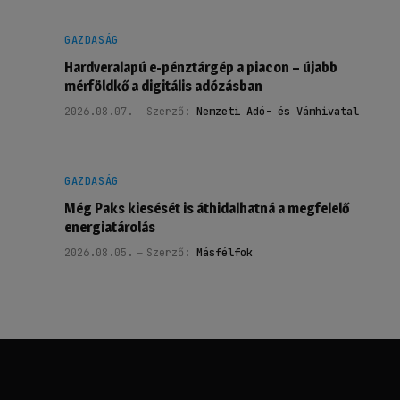
GAZDASÁG
Hardveralapú e-pénztárgép a piacon – újabb
mérföldkő a digitális adózásban
2026.08.07.
Szerző:
Nemzeti Adó- és Vámhivatal
GAZDASÁG
Még Paks kiesését is áthidalhatná a megfelelő
energiatárolás
2026.08.05.
Szerző:
Másfélfok