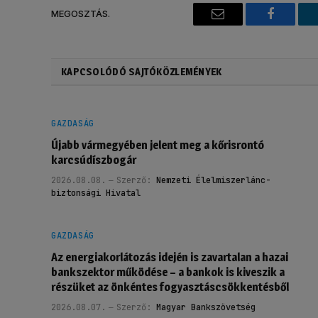
MEGOSZTÁS.
Email
Faceboo
KAPCSOLÓDÓ SAJTÓKÖZLEMÉNYEK
GAZDASÁG
Újabb vármegyében jelent meg a kőrisrontó
karcsúdíszbogár
2026.08.08.
Szerző:
Nemzeti Élelmiszerlánc-
biztonsági Hivatal
GAZDASÁG
Az energiakorlátozás idején is zavartalan a hazai
bankszektor működése – a bankok is kiveszik a
részüket az önkéntes fogyasztáscsökkentésből
2026.08.07.
Szerző:
Magyar Bankszövetség