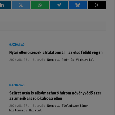
k
LinkedIn
Twitter
WhatsApp
Telegram
Bluesky
Threads
GAZDASÁG
Nyári ellenőrzések a Balatonnál – az első félidő végén
2026.08.08.
Szerző:
Nemzeti Adó- és Vámhivatal
GAZDASÁG
Szüret után is alkalmazható három növényvédő szer
az amerikai szőlőkabóca ellen
2026.08.07.
Szerző:
Nemzeti Élelmiszerlánc-
biztonsági Hivatal