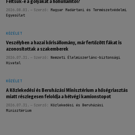
Féltsük-e a gólyákat a hőhullámtól?
2026.08.01.
Szerző:
Magyar Madártani és Természetvédelmi
Egyesület
KÖZÉLET
Veszélyben a hazai kőrisállomány, már fertőzött fákat is
azonosítottak a szakemberek
2026.07.31.
Szerző:
Nemzeti Élelmiszerlánc-biztonsági
Hivatal
KÖZÉLET
A Közlekedési és Beruházási Minisztérium a hőségriasztás
miatt részlegesen feloldja a hétvégi kamionstopot
2026.07.31.
Szerző:
Közlekedési és Beruházási
Minisztérium