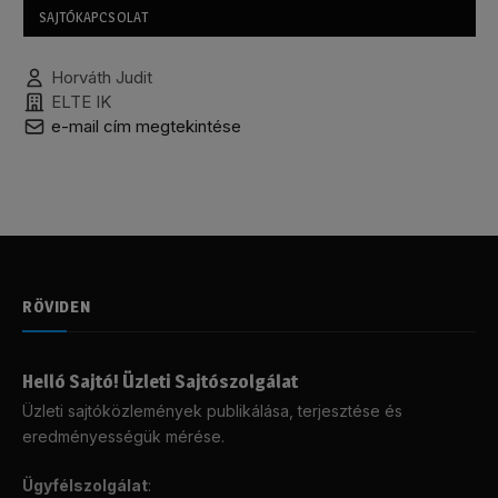
SAJTÓKAPCSOLAT
Horváth Judit
ELTE IK
e-mail cím megtekintése
RÖVIDEN
Helló Sajtó! Üzleti Sajtószolgálat
Üzleti sajtóközlemények publikálása, terjesztése és
eredményességük mérése.
Ügyfélszolgálat
: