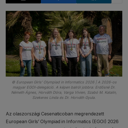
© European Girls’ Olympiad in Informatics 2026 | A 2026-os
magyar EGOI-delegáció. A képen balról jobbra: Erdősné Dr.
Németh Ágnes, Horváth Dóra, Varga Vivien, Szabó M. Katalin,
Szekeres Linda és Dr. Horváth Gyula.
Az olaszországi Cesenaticoban megrendezett
European Girls’ Olympiad in Informatics (EGOI) 2026