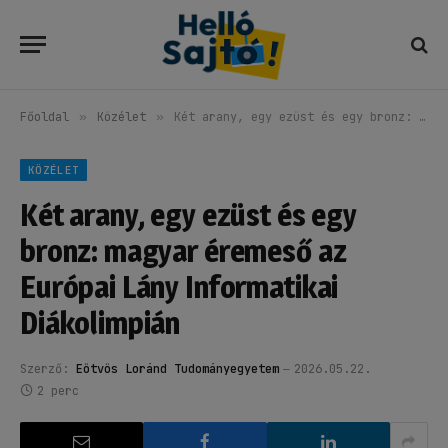
Főoldal
»
Közélet
»
Két arany, egy ezüst és egy bronz: magyar éremeső az Európai Lány Informatikai Diákolimpián
KÖZÉLET
Két arany, egy ezüst és egy
bronz: magyar éremeső az
Európai Lány Informatikai
Diákolimpián
Szerző:
Eötvös Loránd Tudományegyetem
2026.05.22.
2 perc