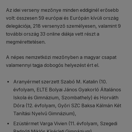
Az idei verseny mezőnye minden eddiginél erősebb
volt: összesen 59 európai és Európán kívüli ország
delegációja, 218 versenyző személyesen, valamint 9
további ország 33 online diákja vett részt a
megmérettetésen.
A népes nemzetközi mezőnyben a magyar csapat
valamennyi tagja dobogós helyezést ért el.
Aranyérmet szerzett Szabó M. Katalin (10.
évfolyam, ELTE Bolyai János Gyakorló Általános
Iskola és Gimnázium, Szombathely) és Horváth
Dóra (12. évfolyam, Győri SZC Baksa Kálmán Két
Tanítási Nyelvű Gimnázium),
Ezüstérmet Varga Vivien (11. évfolyam, Szegedi
Radnóti Miklós Kísérleti Gimnázium),