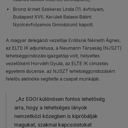
Bronz érmet Szekeres Linda (11. évfolyam,
Budapest XVII. Kerületi Balassi Bálint
Nyolcévfolyamos Gimnázium) kapott.
A magyar delegáció vezetője Erdősné Németh Ágnes,
az ELTE IK adjunktusa, a Neumann Társaság (NJSZT)
tehetséggondozási igazgatója volt, helyettes
vezetőként Horváth Gyula, az ELTE IK címzetes
egyetemi docense. az NJSZT tehetséggondozásért
felelős alelnöke segítette a csapat munkáját.
„Az EGOI különösen fontos lehetőség
arra, hogy a tehetséges lányok
nemzetközi közegben is kipróbálják
magukat, szakmai kapcsolatokat