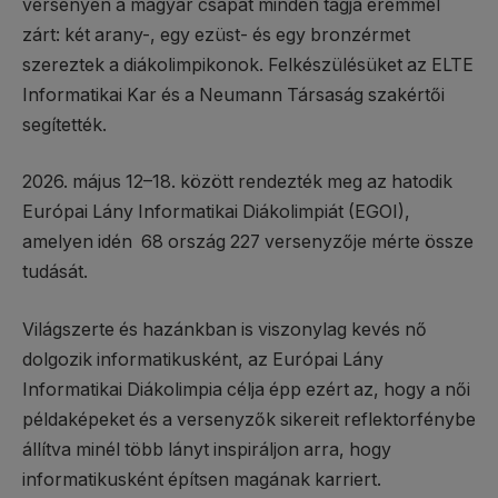
versenyen a magyar csapat minden tagja éremmel
zárt: két arany-, egy ezüst- és egy bronzérmet
szereztek a diákolimpikonok. Felkészülésüket az ELTE
Informatikai Kar és a Neumann Társaság szakértői
segítették.
2026. május 12–18. között rendezték meg az hatodik
Európai Lány Informatikai Diákolimpiát (EGOI),
amelyen idén 68 ország 227 versenyzője mérte össze
tudását.
Világszerte és hazánkban is viszonylag kevés nő
dolgozik informatikusként, az Európai Lány
Informatikai Diákolimpia célja épp ezért az, hogy a női
példaképeket és a versenyzők sikereit reflektorfénybe
állítva minél több lányt inspiráljon arra, hogy
informatikusként építsen magának karriert.