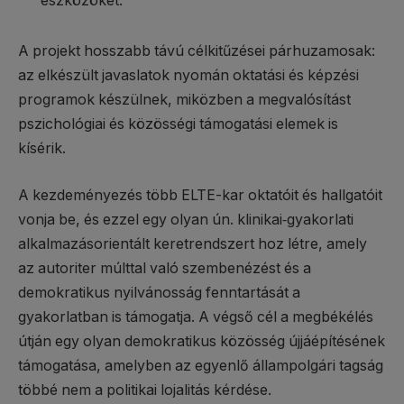
eszközöket.
A projekt hosszabb távú célkitűzései párhuzamosak:
az elkészült javaslatok nyomán oktatási és képzési
programok készülnek, miközben a megvalósítást
pszichológiai és közösségi támogatási elemek is
kísérik.
A kezdeményezés több ELTE-kar oktatóit és hallgatóit
vonja be, és ezzel egy olyan ún. klinikai‑gyakorlati
alkalmazásorientált keretrendszert hoz létre, amely
az autoriter múlttal való szembenézést és a
demokratikus nyilvánosság fenntartását a
gyakorlatban is támogatja. A végső cél a megbékélés
útján egy olyan demokratikus közösség újjáépítésének
támogatása, amelyben az egyenlő állampolgári tagság
többé nem a politikai lojalitás kérdése.