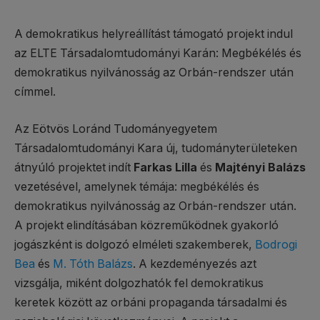
A demokratikus helyreállítást támogató projekt indul
az ELTE Társadalomtudományi Karán: Megbékélés és
demokratikus nyilvánosság az Orbán-rendszer után
címmel.
Az Eötvös Loránd Tudományegyetem
Társadalomtudományi Kara új, tudományterületeken
átnyúló projektet indít
Farkas Lilla
és
Majtényi Balázs
vezetésével, amelynek témája: megbékélés és
demokratikus nyilvánosság az Orbán-rendszer után.
A projekt elindításában közreműködnek gyakorló
jogászként is dolgozó elméleti szakemberek,
Bodrogi
Bea
és
M. Tóth Balázs
. A kezdeményezés azt
vizsgálja, miként dolgozhatók fel demokratikus
keretek között az orbáni propaganda társadalmi és