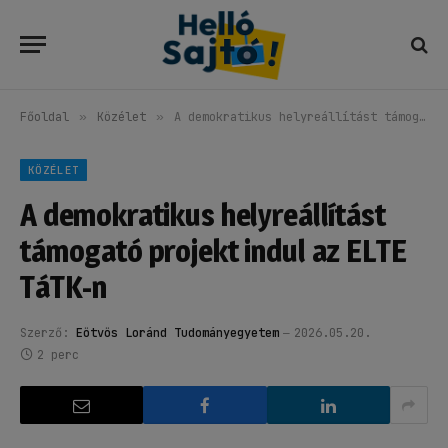
Főoldal
»
Közélet
»
A demokratikus helyreállítást támogató projekt indul az ELTE TáTK-n
KÖZÉLET
A demokratikus helyreállítást
támogató projekt indul az ELTE
TáTK-n
Szerző:
Eötvös Loránd Tudományegyetem
2026.05.20.
2 perc