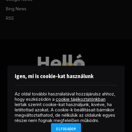
Bing News
RSS
Igen, mi is cookie-kat használunk
Az oldal további használatával hozzájárulsz ahhoz,
hogy eszközödön a
cookie tájékoztatónkban
leírtak szerint cookie-kat használjunk, kivéve, ha
letiltottad azokat. A cookie-k beállításait bármikor
megváltoztathatod, de nélkülük az oldalunk egyes
Facebook
LinkedIn
X
RSS
részei nem fognak megfelelően működni.
(Twitter)
ELFOGADOM
Copyright © 2026 Helló Sajtó! Üzleti Sajtószolgálat