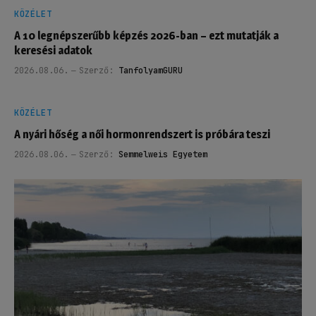
KÖZÉLET
A 10 legnépszerűbb képzés 2026-ban – ezt mutatják a
keresési adatok
2026.08.06.
Szerző:
TanfolyamGURU
KÖZÉLET
A nyári hőség a női hormonrendszert is próbára teszi
2026.08.06.
Szerző:
Semmelweis Egyetem