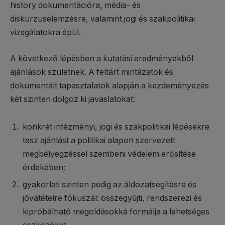
history dokumentációra, média- és
diskurzuselemzésre, valamint jogi és szakpolitikai
vizsgálatokra épül.
A következő lépésben a kutatási eredményekből
ajánlások születnek. A feltárt mintázatok és
dokumentált tapasztalatok alapján a kezdeményezés
két szinten dolgoz ki javaslatokat:
konkrét intézményi, jogi és szakpolitikai lépésekre
tesz ajánlást a politikai alapon szervezett
megbélyegzéssel szembeni védelem erősítése
érdekében;
gyakorlati szinten pedig az áldozatsegítésre és
jóvátételre fókuszál: összegyűjti, rendszerezi és
kipróbálható megoldásokká formálja a lehetséges