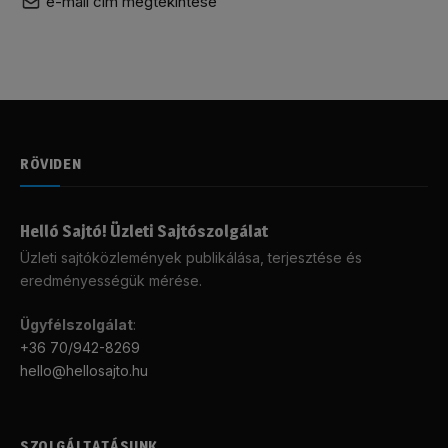
e-mail cím megtekintése
RÖVIDEN
Helló Sajtó! Üzleti Sajtószolgálat
Üzleti sajtóközlemények publikálása, terjesztése és
eredményességük mérése.
Ügyfélszolgálat
:
+36 70/942-8269
hello@hellosajto.hu
SZOLGÁLTATÁSUNK