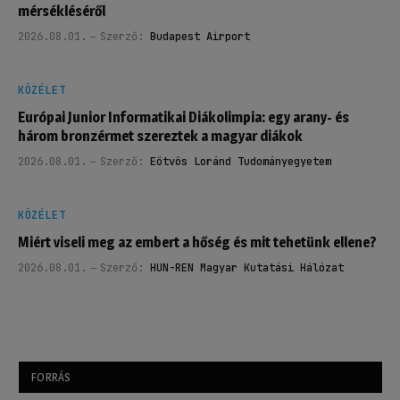
mérsékléséről
2026.08.01.
Szerző:
Budapest Airport
KÖZÉLET
Európai Junior Informatikai Diákolimpia: egy arany- és
három bronzérmet szereztek a magyar diákok
2026.08.01.
Szerző:
Eötvös Loránd Tudományegyetem
KÖZÉLET
Miért viseli meg az embert a hőség és mit tehetünk ellene?
2026.08.01.
Szerző:
HUN-REN Magyar Kutatási Hálózat
FORRÁS