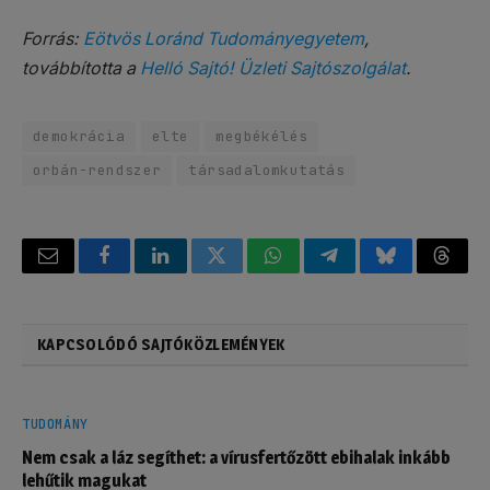
Forrás:
Eötvös Loránd Tudományegyetem
,
továbbította a
Helló Sajtó! Üzleti Sajtószolgálat
.
demokrácia
elte
megbékélés
orbán-rendszer
társadalomkutatás
Email
Facebook
LinkedIn
Twitter
WhatsApp
Telegram
Bluesky
Threa
KAPCSOLÓDÓ SAJTÓKÖZLEMÉNYEK
TUDOMÁNY
Nem csak a láz segíthet: a vírusfertőzött ebihalak inkább
lehűtik magukat