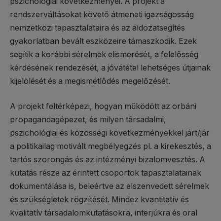
pszichológiai következményei. A projekt a
rendszerváltásokat követő átmeneti igazságosság
nemzetközi tapasztalataira és az áldozatsegítés
gyakorlatban bevált eszközeire támaszkodik. Ezek
segítik a korábbi sérelmek elismerését, a felelősség
kérdésének rendezését, a jóvátétel lehetséges útjainak
kijelölését és a megismétlődés megelőzését.
A projekt feltérképezi, hogyan működött az orbáni
propagandagépezet, és milyen társadalmi,
pszichológiai és közösségi következményekkel járt/jár
a politikailag motivált megbélyegzés pl. a kirekesztés, a
tartós szorongás és az intézményi bizalomvesztés. A
kutatás része az érintett csoportok tapasztalatainak
dokumentálása is, beleértve az elszenvedett sérelmek
és szükségletek rögzítését. Mindez kvantitatív és
kvalitatív társadalomkutatásokra, interjúkra és oral