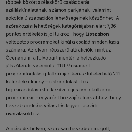
többek között széleskörű családbarát
szálláskínálatának, számos parkjának, valamint
sokoldalú szabadidős lehetőségeinek köszönheti. A
szórakozási lehetőségek kategóriájában elért 7,36
pontos értékelés is jól tükrözi, hogy
Lisszabon
változatos programokat kínál a család minden tagja
számára. Az olyan népszerű attrakciók, mint az
Ócenárium, a folyópart mentén elhelyezkedő
játszóterek, valamint a TUI Musement
programfoglalási platformján keresztül elérhető 211
különféle élmény – a strandolástól és
hajókirándulásoktól kezdve egészen a kulturális
programokig – egyaránt hozzájárulnak ahhoz, hogy
Lisszabon ideális választás legyen családi
nyaralásokhoz.
A második helyen, szorosan Lisszabon mögött,