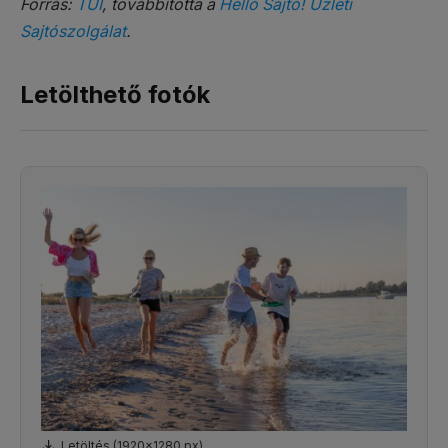
Forrás:
TUI
, továbbította a
Helló Sajtó! Üzleti
Sajtószolgálat
.
Letölthető fotók
Letöltés (1920x1280 px)