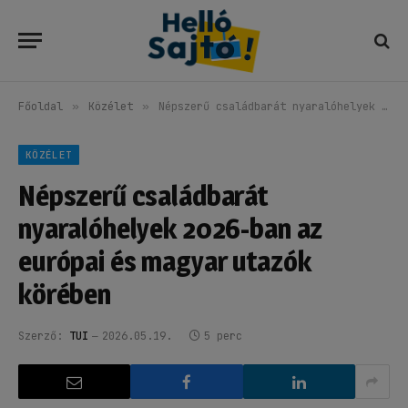
Főoldal
»
Közélet
»
Népszerű családbarát nyaralóhelyek 2026-ban az európai és magyar utazók körében
KÖZÉLET
Népszerű családbarát
nyaralóhelyek 2026-ban az
európai és magyar utazók
körében
Szerző:
TUI
2026.05.19.
5 perc