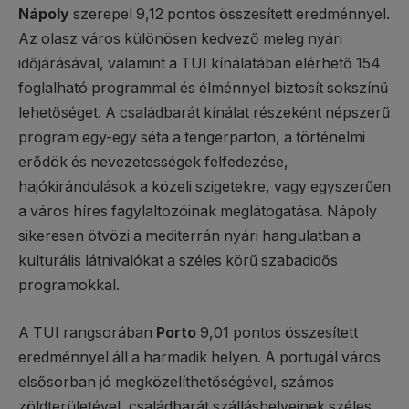
Nápoly
szerepel 9,12 pontos összesített eredménnyel.
Az olasz város különösen kedvező meleg nyári
időjárásával, valamint a TUI kínálatában elérhető 154
foglalható programmal és élménnyel biztosít sokszínű
lehetőséget. A családbarát kínálat részeként népszerű
program egy-egy séta a tengerparton, a történelmi
erődök és nevezetességek felfedezése,
hajókirándulások a közeli szigetekre, vagy egyszerűen
a város híres fagylaltozóinak meglátogatása. Nápoly
sikeresen ötvözi a mediterrán nyári hangulatban a
kulturális látnivalókat a széles körű szabadidős
programokkal.
A TUI rangsorában
Porto
9,01 pontos összesített
eredménnyel áll a harmadik helyen. A portugál város
elsősorban jó megközelíthetőségével, számos
zöldterületével, családbarát szálláshelyeinek széles