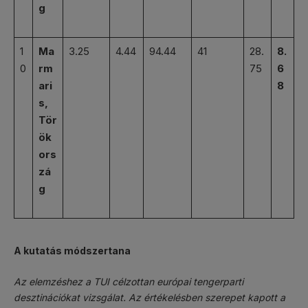
g
1
Ma
3.25
4.44
94.44
41
28.
8.
0
rm
75
6
ari
8
s,
Tör
ök
ors
zá
g
A kutatás módszertana
Az elemzéshez a TUI célzottan európai tengerparti
desztinációkat vizsgálat. Az értékelésben szerepet kapott a