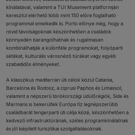
kínálatával, valamint a TUI Musement platformján
keresztül elérhető több mint 150 előre foglalható
programmal emelkedik ki. Porto előnye még, hogy a
rövid távolságoknak köszönhetően a családok
könnyedén barangolhatnak és rugalmasan
kombinálhatják a különféle programokat, folyóparti
sétákat, kulturális városnéző túrákat vagy egyéb
szabadidős élményeket.
A klasszikus mediterrán úti célok közül Catania,
Barcelona és Rodosz, a ciprusi Paphos és Limassol,
valamint a népszerű törökországi üdülőrégiók, Side és
Marmaris is bekerültek Európa tíz legnépszerűbb
családbarát tengerparti úti célja közé, köszönhetően a
kedvező infrastruktúrának, széles programkínálatnak
és jól kiépített turisztikai szolgáltatásoknak.