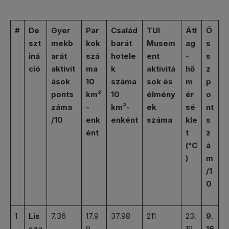
#
De
Gyer
Par
Család
TUI
Átl
Ö
szt
mekb
kok
barát
Musem
ag
s
iná
arát
szá
hotele
ent
-
s
ció
aktivit
ma
k
aktivitá
hő
z
ások
10
száma
sok és
m
p
ponts
km²
10
élmény
ér
o
záma
-
km²-
ek
sé
nt
/10
enk
enként
száma
kle
s
ént
t
z
(°C
á
)
m
/1
0
1
Lis
7.36
17.9
37.98
211
23.
9.
sza
9
19
16