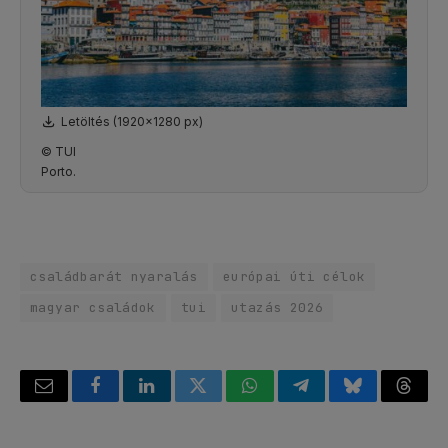
Letöltés (1920x1280 px)
© TUI
Porto.
családbarát nyaralás
európai úti célok
magyar családok
tui
utazás 2026
Email
Facebook
LinkedIn
Twitter
WhatsApp
Telegram
Bluesky
Threa