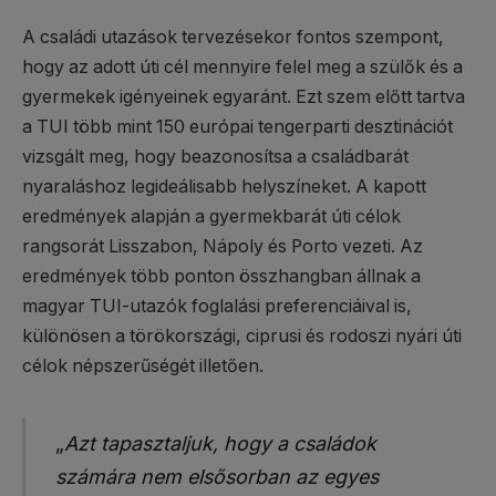
A családi utazások tervezésekor fontos szempont,
hogy az adott úti cél mennyire felel meg a szülők és a
gyermekek igényeinek egyaránt. Ezt szem előtt tartva
a TUI több mint 150 európai tengerparti desztinációt
vizsgált meg, hogy beazonosítsa a családbarát
nyaraláshoz legideálisabb helyszíneket. A kapott
eredmények alapján a gyermekbarát úti célok
rangsorát Lisszabon, Nápoly és Porto vezeti. Az
eredmények több ponton összhangban állnak a
magyar TUI-utazók foglalási preferenciáival is,
különösen a törökországi, ciprusi és rodoszi nyári úti
célok népszerűségét illetően.
„
Azt tapasztaljuk, hogy a családok
számára nem elsősorban az egyes