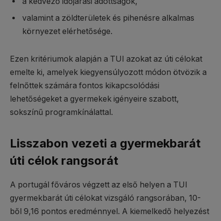
a kedvező időjárási adottságok,
valamint a zöldterületek és pihenésre alkalmas
környezet elérhetősége.
Ezen kritériumok alapján a TUI azokat az úti célokat
emelte ki, amelyek kiegyensúlyozott módon ötvözik a
felnőttek számára fontos kikapcsolódási
lehetőségeket a gyermekek igényeire szabott,
sokszínű programkínálattal.
Lisszabon vezeti a gyermekbarát
úti célok rangsorát
A portugál főváros végzett az első helyen a TUI
gyermekbarát úti célokat vizsgáló rangsorában, 10-
ből 9,16 pontos eredménnyel. A kiemelkedő helyezést