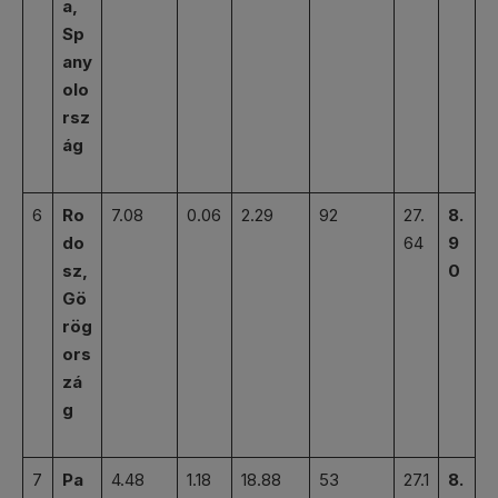
a,
Sp
any
olo
rsz
ág
6
Ro
7.08
0.06
2.29
92
27.
8.
do
64
9
sz,
0
Gö
rög
ors
zá
g
7
Pa
4.48
1.18
18.88
53
27.1
8.