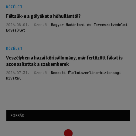
KÖZÉLET
Féltsük-e a gólyákat a hőhullámtól?
2026.08.01.
Szerző:
Magyar Madártani és Természetvédelmi
Egyesület
KÖZÉLET
Veszélyben a hazai kőrisállomány, már fertőzött fákat is
azonosítottak a szakemberek
2026.07.31.
Szerző:
Nemzeti Élelmiszerlánc-biztonsági
Hivatal
FORRÁS