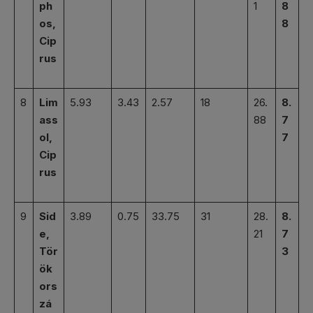
ph
1
8
os,
8
Cip
rus
8
Lim
5.93
3.43
2.57
18
26.
8.
ass
88
7
ol,
7
Cip
rus
9
Sid
3.89
0.75
33.75
31
28.
8.
e,
21
7
Tör
3
ök
ors
zá