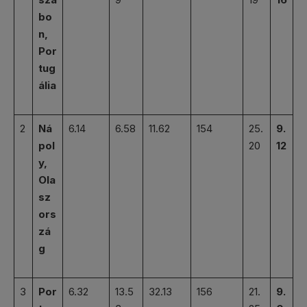
bo
n,
Por
tug
ália
2
Ná
6.14
6.58
11.62
154
25.
9.
pol
20
12
y,
Ola
sz
ors
zá
g
3
Por
6.32
13.5
32.13
156
21.
9.