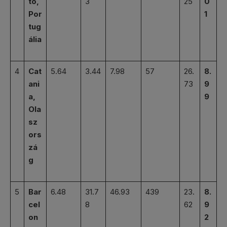
to,
3
25
0
Por
1
tug
ália
4
Cat
5.64
3.44
7.98
57
26.
8.
ani
73
9
a,
9
Ola
sz
ors
zá
g
5
Bar
6.48
31.7
46.93
439
23.
8.
cel
8
62
9
on
2