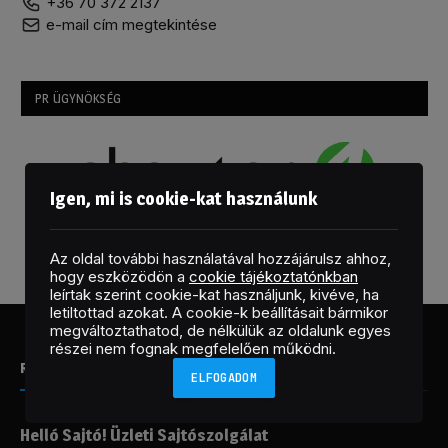
+36 70 372 2137
e-mail cím megtekintése
PR ÜGYNÖKSÉG
Igen, mi is cookie-kat használunk
Az oldal további használatával hozzájárulsz ahhoz,
hogy eszközödön a
cookie tájékoztatónkban
leírtak szerint cookie-kat használjunk, kivéve, ha
letiltottad azokat. A cookie-k beállításait bármikor
megváltoztathatod, de nélkülük az oldalunk egyes
részei nem fognak megfelelően működni.
RÖVIDEN
ELFOGADOM
Helló Sajtó! Üzleti Sajtószolgálat