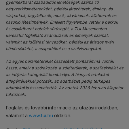
gyermekbarát szabadidős lehetőségek száma 10
négyzetkilométerenként, például játszóterek, élmény- és
víziparkok, fagylaltozók, mozik, akváriumok, állatkertek és
hasonló létesítmények. Emellett figyelembe vették a parkok
és családbarát hotelek sűrűségét, a TUI Musementen
keresztül foglalható kirándulások és élmények számát,
valamint az időjárási tényezőket, például az átlagos nyári
hőmérsékletet, a csapadékot és a szélviszonyokat.
Az egyes paramétereket összesített pontszámmá vonták
össze, amely a szórakozás, a zöldterületek, a szálláskínálat és
az időjárás kategóriáit kombinálja. A hiányzó értékeket
átlagértékekkel pótolták, az adatbázist pedig térképes
adatokkal is összevetették. Az adatok 2026 februári állapotot
tükröznek.
Foglalás és további információ az utazási irodákban,
valamint a
www.tui.hu
oldalon.