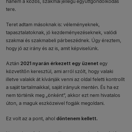
hanem a közös, szakmai jellegű együttgondolkodás
tere.
Teret adtam másoknak is: véleményeknek,
tapasztalatoknak, jó kezdeményezéseknek, valódi
szakmai és szakmabeli párbeszédnek. Úgy éreztem,
hogy jó az irány és az is, amit képviselünk.
Aztán
2021 nyarán érkezett egy üzenet
egy
közvetítőn keresztül, ami arról szólt, hogy valaki
illetve valakik át kívánják venni az oldal feletti kontrollt
a saját tartalmaikkal, saját irányuk mentén. És ha ez
nem történik meg „önként”, akkor ezt nem hivatalos
úton, a maguk eszközeivel fogják megoldani.
Ez volt az a pont, ahol
döntenem kellett.