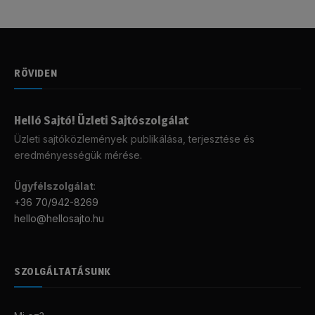
RÖVIDEN
Helló Sajtó! Üzleti Sajtószolgálat
Üzleti sajtóközlemények publikálása, terjesztése és
eredményességük mérése.
Ügyfélszolgálat
:
+36 70/942-8269
hello@hellosajto.hu
SZOLGÁLTATÁSUNK