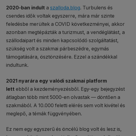
2020-ban indult
a
szalloda.blog
. Turbulens és
csendes idők voltak egyszerre, mára már szinte
feledésbe merültek a COVID következményei, akkor
azonban megtépázták a turizmust, a vendéglátást, a
szállodaipart és minden kapcsolódó szolgáltatást,
szükség volt a szakmai párbeszédre, egymás
támogatására, ösztönzésére. Ezzel a szándékkal
indultunk.
2021 nyarára egy valódi szakmai platform
lett
ebből a kezdeményezésből. Egy-egy bejegyzést
átlagban több mint 5000-en olvastak — döntően a
szakmából. A 10.000 feletti elérés sem volt kivétel és
meglepő, a témák függvényében.
Ez nem egy egyszerű és öncélú blog volt és lesz is,