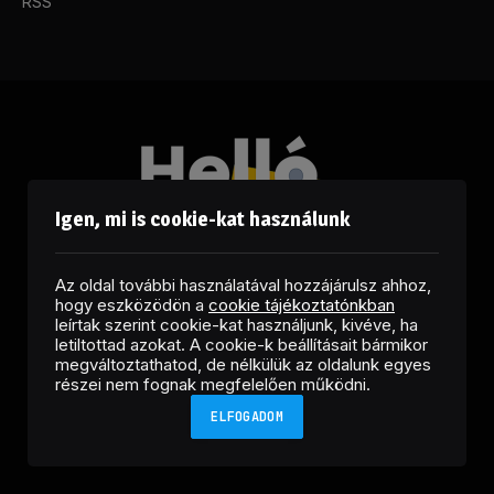
RSS
Igen, mi is cookie-kat használunk
Az oldal további használatával hozzájárulsz ahhoz,
hogy eszközödön a
cookie tájékoztatónkban
leírtak szerint cookie-kat használjunk, kivéve, ha
letiltottad azokat. A cookie-k beállításait bármikor
megváltoztathatod, de nélkülük az oldalunk egyes
Facebook
LinkedIn
X
RSS
részei nem fognak megfelelően működni.
(Twitter)
ELFOGADOM
Copyright © 2026 Helló Sajtó! Üzleti Sajtószolgálat