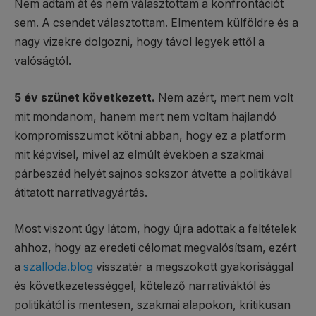
Nem adtam át és nem választottam a konfrontációt
sem. A csendet választottam. Elmentem külföldre és a
nagy vizekre dolgozni, hogy távol legyek ettől a
valóságtól.
5 év szünet következett.
Nem azért, mert nem volt
mit mondanom, hanem mert nem voltam hajlandó
kompromisszumot kötni abban, hogy ez a platform
mit képvisel, mivel az elmúlt években a szakmai
párbeszéd helyét sajnos sokszor átvette a politikával
átitatott narratívagyártás.
Most viszont úgy látom, hogy újra adottak a feltételek
ahhoz, hogy az eredeti célomat megvalósítsam, ezért
a
szalloda.blog
visszatér a megszokott gyakorisággal
és következetességgel, kötelező narrativáktól és
politikától is mentesen, szakmai alapokon, kritikusan