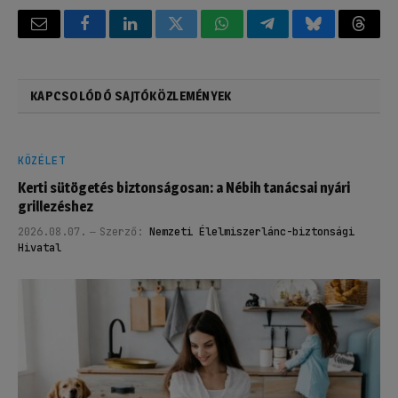
Email
Facebook
LinkedIn
Twitter
WhatsApp
Telegram
Bluesky
Threa
KAPCSOLÓDÓ SAJTÓKÖZLEMÉNYEK
KÖZÉLET
Kerti sütögetés biztonságosan: a Nébih tanácsai nyári
grillezéshez
2026.08.07.
Szerző:
Nemzeti Élelmiszerlánc-biztonsági
Hivatal