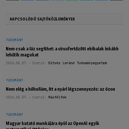
KAPCSOLÓDÓ SAJTÓKÖZLEMÉNYEK
TUDOMÁNY
Nem csak a láz segíthet: a vírusfertőzött ebihalak inkább
lehűtik magukat
2026.08.07.
Szerző:
Eötvös Loránd Tudományegyetem
TUDOMÁNY
Nem elég a hőhullám, itt a nyári légszennyezés: az ózon
2026.08.07.
Szerző:
Másfélfok
TUDOMÁNY
Magyar kutató munkájára épül az OpenAI egyik