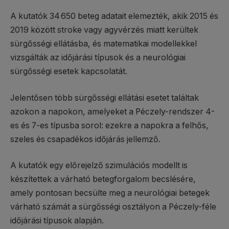
A kutatók 34 650 beteg adatait elemezték, akik 2015 és
2019 között stroke vagy agyvérzés miatt kerültek
sürgősségi ellátásba, és matematikai modellekkel
vizsgálták az időjárási típusok és a neurológiai
sürgősségi esetek kapcsolatát.
Jelentősen több sürgősségi ellátási esetet találtak
azokon a napokon, amelyeket a Péczely-rendszer 4-
es és 7-es típusba sorol: ezekre a napokra a felhős,
szeles és csapadékos időjárás jellemző.
A kutatók egy előrejelző szimulációs modellt is
készítettek a várható betegforgalom becslésére,
amely pontosan becsülte meg a neurológiai betegek
várható számát a sürgősségi osztályon a Péczely-féle
időjárási típusok alapján.