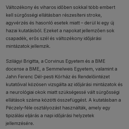
Változékony és viharos időben sokkal több embert
kell sürgősségi ellátásban részesíteni stroke,
agyvérzés és hasonló esetek miatt – derül ki egy új
hazai kutatásból. Ezeket a napokat jellemzően sok
csapadék, erős szél és változékony időjárási
mintázatok jellemzik.
Szilágyi Brigitta, a Corvinus Egyetem és a BME
docense a BME, a Semmelweis Egyetem, valamint a
Jahn Ferenc Dél-pesti Kórház és Rendelőintézet
kutatóival közösen vizsgálta az időjárási mintázatok és
a neurológiai okok miatt szükségessé vált sürgősségi
ellátások száma közötti összefüggést. A kutatásban a
Péczely-féle osztályozást használták, amely egy
tipizálási eljárás a napi időjárási helyzetek
jellemzésére.