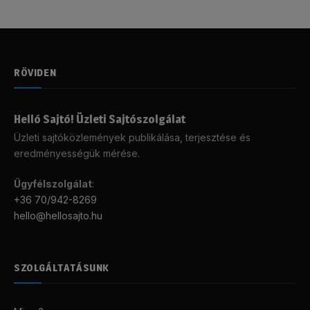
RÖVIDEN
Helló Sajtó! Üzleti Sajtószolgálat
Üzleti sajtóközlemények publikálása, terjesztése és
eredményességük mérése.
Ügyfélszolgálat
:
+36 70/942-8269
hello@hellosajto.hu
SZOLGÁLTATÁSUNK