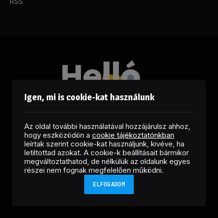
RSS
Igen, mi is cookie-kat használunk
Az oldal további használatával hozzájárulsz ahhoz,
hogy eszközödön a
cookie tájékoztatónkban
leírtak szerint cookie-kat használjunk, kivéve, ha
letiltottad azokat. A cookie-k beállításait bármikor
megváltoztathatod, de nélkülük az oldalunk egyes
Facebook
LinkedIn
X
RSS
részei nem fognak megfelelően működni.
(Twitter)
ELFOGADOM
Copyright © 2026 Helló Sajtó! Üzleti Sajtószolgálat