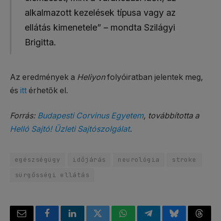
alkalmazott kezelések típusa vagy az
ellátás kimenetele” – mondta Szilágyi
Brigitta.
Az eredmények a
Heliyon
folyóiratban jelentek meg,
és
itt
érhetők el.
Forrás:
Budapesti Corvinus Egyetem
, továbbította a
Helló Sajtó! Üzleti Sajtószolgálat
.
egészségügy
időjárás
neurológia
stroke
sürgősségi ellátás
Email
Facebook
LinkedIn
Twitter
WhatsApp
Telegram
Bluesky
Threa