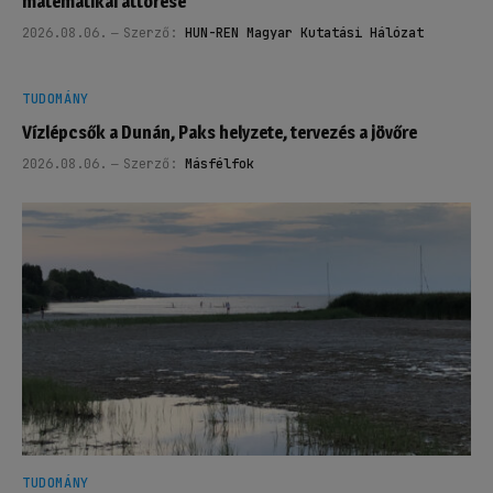
matematikai áttörése
2026.08.06.
Szerző:
HUN-REN Magyar Kutatási Hálózat
TUDOMÁNY
Vízlépcsők a Dunán, Paks helyzete, tervezés a jövőre
2026.08.06.
Szerző:
Másfélfok
TUDOMÁNY