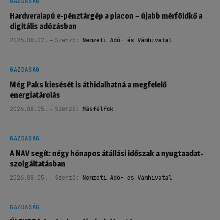
GAZDASÁG
Hardveralapú e-pénztárgép a piacon – újabb mérföldkő a
digitális adózásban
2026.08.07.
Szerző:
Nemzeti Adó- és Vámhivatal
GAZDASÁG
Még Paks kiesését is áthidalhatná a megfelelő
energiatárolás
2026.08.05.
Szerző:
Másfélfok
GAZDASÁG
A NAV segít: négy hónapos átállási időszak a nyugtaadat-
szolgáltatásban
2026.08.05.
Szerző:
Nemzeti Adó- és Vámhivatal
GAZDASÁG