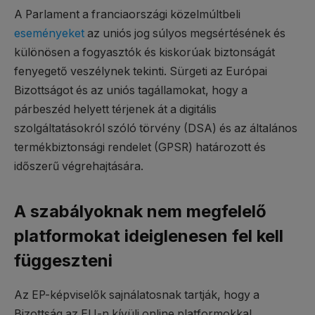
A Parlament a franciaországi közelmúltbeli
eseményeket
az uniós jog súlyos megsértésének és
különösen a fogyasztók és kiskorúak biztonságát
fenyegető veszélynek tekinti. Sürgeti az Európai
Bizottságot és az uniós tagállamokat, hogy a
párbeszéd helyett térjenek át a digitális
szolgáltatásokról szóló törvény (DSA) és az általános
termékbiztonsági rendelet (GPSR) határozott és
időszerű végrehajtására.
A szabályoknak nem megfelelő
platformokat ideiglenesen fel kell
függeszteni
Az EP-képviselők sajnálatosnak tartják, hogy a
Bizottság az EU-n kívüli online platformokkal