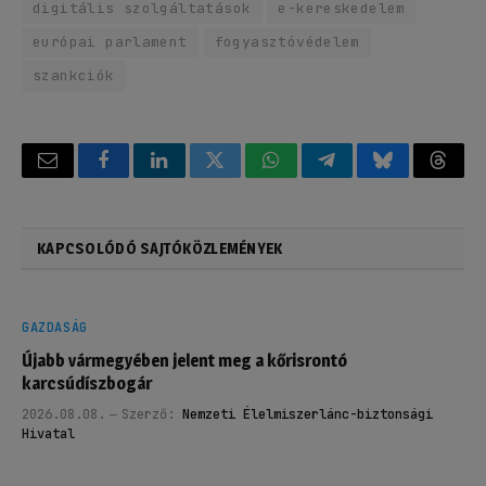
digitális szolgáltatások
e-kereskedelem
európai parlament
fogyasztóvédelem
szankciók
Email
Facebook
LinkedIn
Twitter
WhatsApp
Telegram
Bluesky
Threa
KAPCSOLÓDÓ SAJTÓKÖZLEMÉNYEK
GAZDASÁG
Újabb vármegyében jelent meg a kőrisrontó
karcsúdíszbogár
2026.08.08.
Szerző:
Nemzeti Élelmiszerlánc-biztonsági
Hivatal