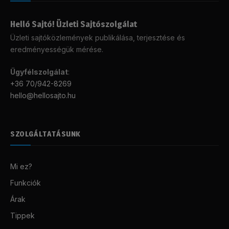
Helló Sajtó! Üzleti Sajtószolgálat
Üzleti sajtóközlemények publikálása, terjesztése és
eredményességük mérése.
Ügyfélszolgálat
:
+36 70/942-8269
hello@hellosajto.hu
SZOLGÁLTATÁSUNK
Mi ez?
Funkciók
Árak
Tippek