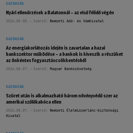
GAZDASÁG
Nyári ellenőrzések a Balatonnál – az első félidő végén
2026.08.08.
Szerző:
Nemzeti Adó- és Vámhivatal
GAZDASÁG
Az energiakorlátozás idején is zavartalan a hazai
bankszektor működése – a bankok is kiveszik a részüket
az önkéntes fogyasztáscsökkentésből
2026.08.07.
Szerző:
Magyar Bankszövetség
GAZDASÁG
Szüret után is alkalmazható három növényvédő szer az
amerikai szőlőkabóca ellen
2026.08.07.
Szerző:
Nemzeti Élelmiszerlánc-biztonsági
Hivatal