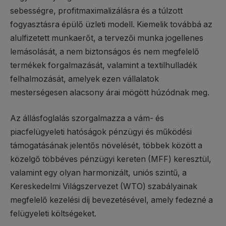
sebességre, profitmaximalizálásra és a túlzott
fogyasztásra épülő üzleti modell. Kiemelik továbbá az
alulfizetett munkaerőt, a tervezői munka jogellenes
lemásolását, a nem biztonságos és nem megfelelő
termékek forgalmazását, valamint a textilhulladék
felhalmozását, amelyek ezen vállalatok
mesterségesen alacsony árai mögött húzódnak meg.
Az állásfoglalás szorgalmazza a vám- és
piacfelügyeleti hatóságok pénzügyi és működési
támogatásának jelentős növelését, többek között a
közelgő többéves pénzügyi kereten (MFF) keresztül,
valamint egy olyan harmonizált, uniós szintű, a
Kereskedelmi Világszervezet (WTO) szabályainak
megfelelő kezelési díj bevezetésével, amely fedezné a
felügyeleti költségeket.