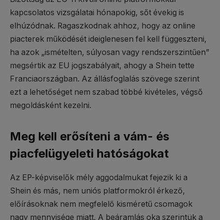
kapcsolatos vizsgálatai hónapokig, sőt évekig is
elhúzódnak. Ragaszkodnak ahhoz, hogy az online
piacterek működését ideiglenesen fel kell függeszteni,
ha azok „ismételten, súlyosan vagy rendszerszintűen”
megsértik az EU jogszabályait, ahogy a Shein tette
Franciaországban. Az állásfoglalás szövege szerint
ezt a lehetőséget nem szabad többé kivételes, végső
megoldásként kezelni.
Meg kell erősíteni a vám- és
piacfelügyeleti hatóságokat
Az EP-képviselők mély aggodalmukat fejezik ki a
Shein és más, nem uniós platformokról érkező,
előírásoknak nem megfelelő kisméretű csomagok
nagy mennyisége miatt. A beáramlás oka szerintük a