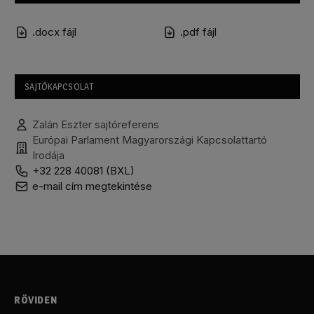
.docx fájl
.pdf fájl
SAJTÓKAPCSOLAT
Zalán Eszter sajtóreferens
Európai Parlament Magyarországi Kapcsolattartó
Irodája
+32 228 40081 (BXL)
e-mail cím megtekintése
RÖVIDEN