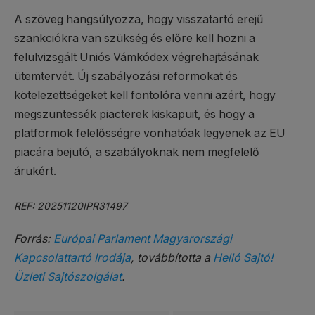
A szöveg hangsúlyozza, hogy visszatartó erejű
szankciókra van szükség és előre kell hozni a
felülvizsgált Uniós Vámkódex végrehajtásának
ütemtervét. Új szabályozási reformokat és
kötelezettségeket kell fontolóra venni azért, hogy
megszüntessék piacterek kiskapuit, és hogy a
platformok felelősségre vonhatóak legyenek az EU
piacára bejutó, a szabályoknak nem megfelelő
árukért.
REF: 20251120IPR31497
Forrás:
Európai Parlament Magyarországi
Kapcsolattartó Irodája
, továbbította a
Helló Sajtó!
Üzleti Sajtószolgálat
.