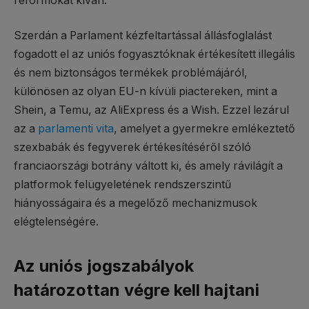
reformokat kíván.
Szerdán a Parlament kézfeltartással állásfoglalást
fogadott el az uniós fogyasztóknak értékesített illegális
és nem biztonságos termékek problémájáról,
különösen az olyan EU-n kívüli piactereken, mint a
Shein, a Temu, az AliExpress és a Wish. Ezzel lezárul
az a
parlamenti vita
, amelyet a gyermekre emlékeztető
szexbabák és fegyverek értékesítéséről szóló
franciaországi botrány váltott ki, és amely rávilágít a
platformok felügyeletének rendszerszintű
hiányosságaira és a megelőző mechanizmusok
elégtelenségére.
Az uniós jogszabályok
határozottan végre kell hajtani