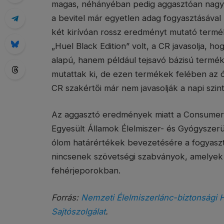
magas, néhányéban pedig aggasztóan nagy v
a bevitel már egyetlen adag fogyasztásával
két kirívóan rossz eredményt mutató termé
„Huel Black Edition” volt, a CR javasolja, 
alapú, hanem például tejsavó bázisú termé
mutattak ki, de ezen termékek felében az ólo
CR szakértői már nem javasolják a napi szin
Az aggasztó eredmények miatt a Consume
Egyesült Államok Élelmiszer- és Gyógyszer
ólom határértékek bevezetésére a fogyasz
nincsenek szövetségi szabványok, amelyek
fehérjeporokban.
Forrás:
Nemzeti Élelmiszerlánc-biztonsági H
Sajtószolgálat
.