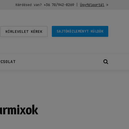
Kérdésed van?
+36 70/942-8269
|
Ügyfélportál
»
HÍRLEVELET KÉREK
SAJTÓKÖZLEMÉNYT KÜLDÖK
PCSOLAT
urmixok