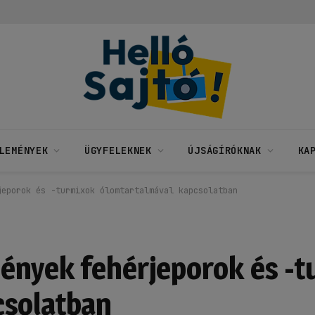
LEMÉNYEK
ÜGYFELEKNEK
ÚJSÁGÍRÓKNAK
KA
jeporok és -turmixok ólomtartalmával kapcsolatban
ények fehérjeporok és -t
csolatban