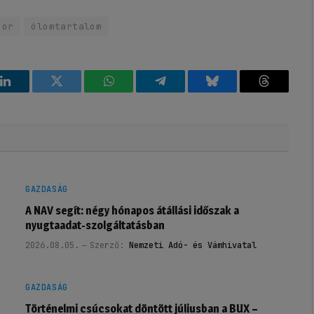
por
ólomtartalom
k
LinkedIn
Twitter
WhatsApp
Telegram
Bluesky
Threads
GAZDASÁG
A NAV segít: négy hónapos átállási időszak a
nyugtaadat-szolgáltatásban
2026.08.05.
Szerző:
Nemzeti Adó- és Vámhivatal
GAZDASÁG
Történelmi csúcsokat döntött júliusban a BUX –