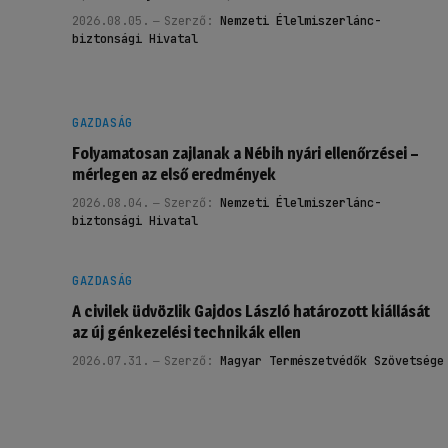
2026.08.05.
Szerző:
Nemzeti Élelmiszerlánc-
biztonsági Hivatal
GAZDASÁG
Folyamatosan zajlanak a Nébih nyári ellenőrzései –
mérlegen az első eredmények
2026.08.04.
Szerző:
Nemzeti Élelmiszerlánc-
biztonsági Hivatal
GAZDASÁG
A civilek üdvözlik Gajdos László határozott kiállását
az új génkezelési technikák ellen
2026.07.31.
Szerző:
Magyar Természetvédők Szövetsége