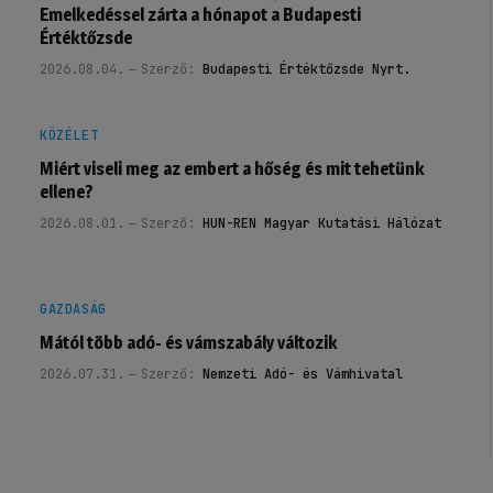
Emelkedéssel zárta a hónapot a Budapesti
Értéktőzsde
2026.08.04.
Szerző:
Budapesti Értéktőzsde Nyrt.
KÖZÉLET
Miért viseli meg az embert a hőség és mit tehetünk
ellene?
2026.08.01.
Szerző:
HUN-REN Magyar Kutatási Hálózat
GAZDASÁG
Mától több adó- és vámszabály változik
2026.07.31.
Szerző:
Nemzeti Adó- és Vámhivatal