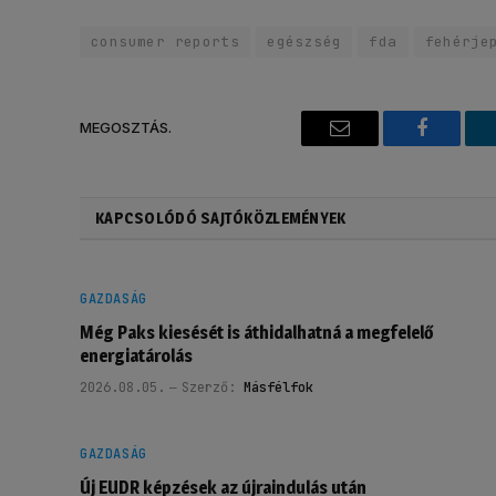
consumer reports
egészség
fda
fehérje
MEGOSZTÁS.
Email
Faceboo
KAPCSOLÓDÓ SAJTÓKÖZLEMÉNYEK
GAZDASÁG
Még Paks kiesését is áthidalhatná a megfelelő
energiatárolás
2026.08.05.
Szerző:
Másfélfok
GAZDASÁG
Új EUDR képzések az újraindulás után