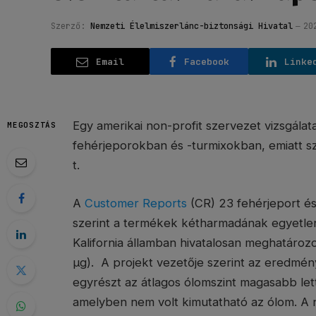
Szerző:
Nemzeti Élelmiszerlánc-biztonsági Hivatal
20
Email
Facebook
Linke
Egy amerikai non-profit szervezet vizsgála
MEGOSZTÁS
fehérjeporokban és -turmixokban, emiatt s
t.
A
Customer Reports
(CR) 23 fehérjeport és
szerint a termékek kétharmadának egyetlen
Kalifornia államban hivatalosan meghatároz
µg). A projekt vezetője szerint az eredmén
egyrészt az átlagos ólomszint magasabb le
amelyben nem volt kimutatható az ólom. A