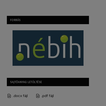
FORRÁS
SAJTÓANYAG LETÖLTÉSE
.docx fájl
.pdf fájl