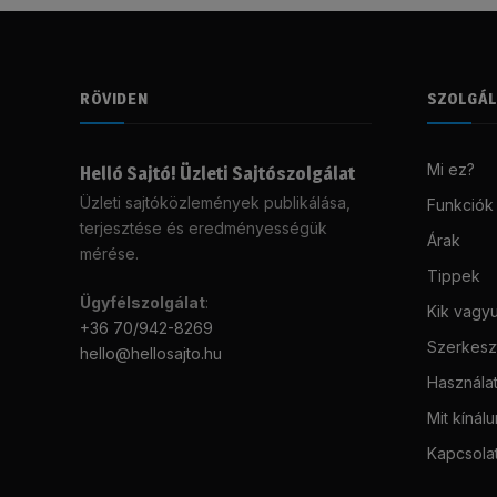
RÖVIDEN
SZOLGÁ
Mi ez?
Helló Sajtó! Üzleti Sajtószolgálat
Üzleti sajtóközlemények publikálása,
Funkciók
terjesztése és eredményességük
Árak
mérése.
Tippek
Ügyfélszolgálat
:
Kik vagy
+36 70/942-8269
Szerkeszt
hello@hellosajto.hu
Használat
Mit kínál
Kapcsola