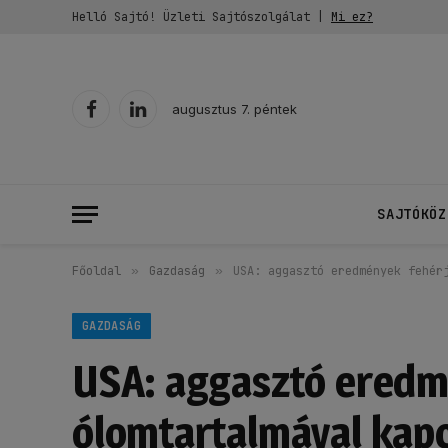
Helló Sajtó! Üzleti Sajtószolgálat |
Mi ez?
augusztus 7. péntek
Facebook
LinkedIn
SAJTÓKÖZ
Főoldal
»
Gazdaság
»
USA: aggasztó eredmények fehér
GAZDASÁG
USA: aggasztó eredm
ólomtartalmával kap