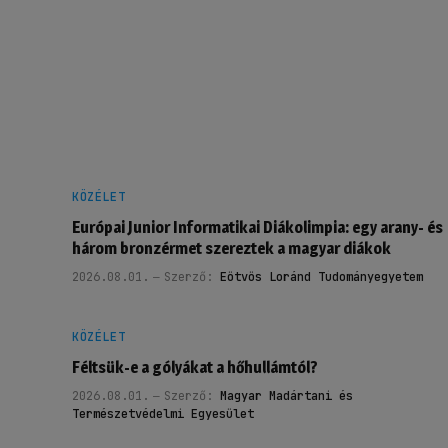
KÖZÉLET
Európai Junior Informatikai Diákolimpia: egy arany- és
három bronzérmet szereztek a magyar diákok
2026.08.01.
Szerző:
Eötvös Loránd Tudományegyetem
KÖZÉLET
Féltsük-e a gólyákat a hőhullámtól?
2026.08.01.
Szerző:
Magyar Madártani és
Természetvédelmi Egyesület