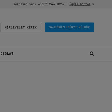
Kérdésed van?
+36 70/942-8269
|
Ügyfélportál
»
HÍRLEVELET KÉREK
SAJTÓKÖZLEMÉNYT KÜLDÖK
PCSOLAT