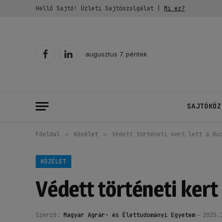
Helló Sajtó! Üzleti Sajtószolgálat |
Mi ez?
augusztus 7. péntek
Facebook
LinkedIn
SAJTÓKÖZ
Főoldal
»
Közélet
»
Védett történeti kert lett a Bu
KÖZÉLET
Védett történeti kert
Szerző:
Magyar Agrár- és Élettudományi Egyetem
2025.