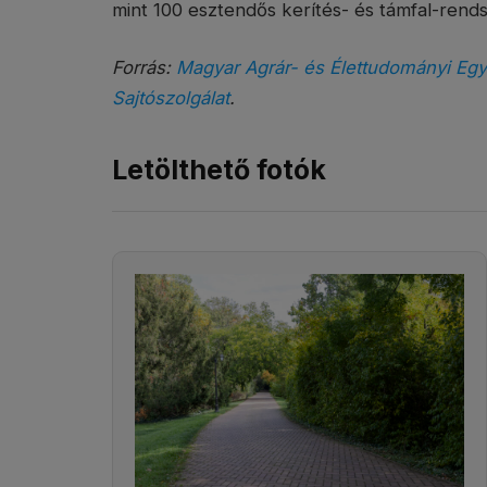
mint 100 esztendős kerítés- és támfal-rendsz
Forrás:
Magyar Agrár- és Élettudományi Eg
Sajtószolgálat
.
Letölthető fotók