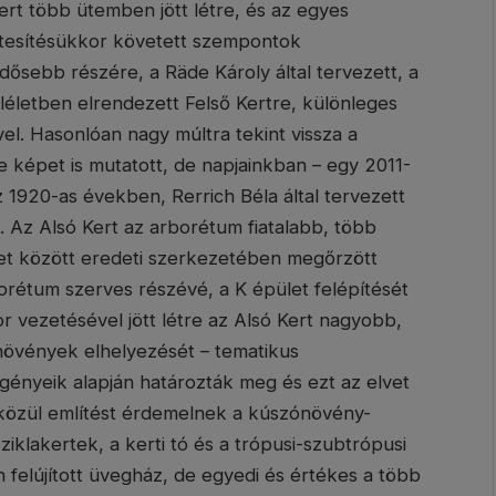
ert több ütemben jött létre, és az egyes
létesítésükkor követett szempontok
dősebb részére, a Räde Károly által tervezett, a
életben elrendezett Felső Kertre, különleges
vel. Hasonlóan nagy múltra tekint vissza a
e képet is mutatott, de napjainkban – egy 2011-
 1920-as években, Rerrich Béla által tervezett
. Az Alsó Kert az arborétum fiatalabb, több
let között eredeti szerkezetében megőrzött
orétum szerves részévé, a K épület felépítését
 vezetésével jött létre az Alsó Kert nagyobb,
a növények elhelyezését – tematikus
gényeik alapján határozták meg és ezt az elvet
 közül említést érdemelnek a kúszónövény-
klakertek, a kerti tó és a trópusi-szubtrópusi
felújított üvegház, de egyedi és értékes a több