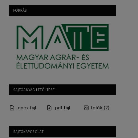
FORRÁS
SAJTÓANYAG LETÖLTÉSE
.docx fájl
.pdf fájl
fotók (2)
SAJTÓKAPCSOLAT