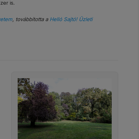
er is.
yetem
, továbbította a
Helló Sajtó! Üzleti