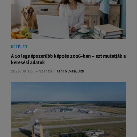
KÖZÉLET
A 10 legnépszerűbb képzés 2026-ban – ezt mutatják a
keresési adatok
2026.08.06.
Szerző:
TanfolyamGURU