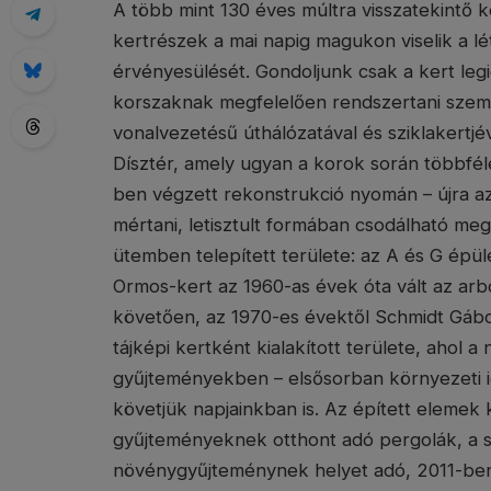
A több mint 130 éves múltra visszatekintő k
kertrészek a mai napig magukon viselik a 
érvényesülését. Gondoljunk csak a kert legi
korszaknak megfelelően rendszertani szeml
vonalvezetésű úthálózatával és sziklakertjé
Dísztér, amely ugyan a korok során többfél
ben végzett rekonstrukció nyomán – újra az
mértani, letisztult formában csodálható meg
ütemben telepített területe: az A és G épü
Ormos-kert az 1960-as évek óta vált az arb
követően, az 1970-es évektől Schmidt Gábor
tájképi kertként kialakított területe, ahol 
gyűjteményekben – elsősorban környezeti i
követjük napjainkban is. Az épített elemek
gyűjteményeknek otthont adó pergolák, a szi
növénygyűjteménynek helyet adó, 2011-ben 