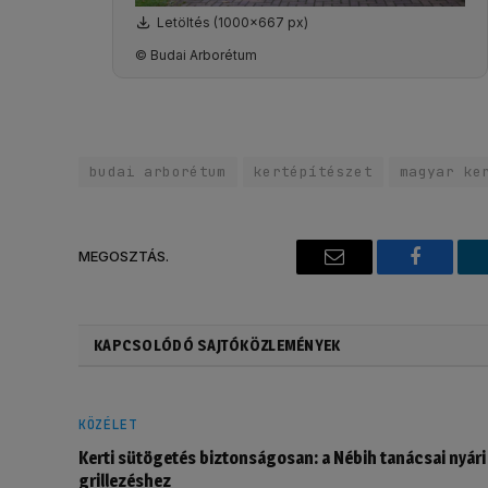
Letöltés (1000x667 px)
© Budai Arborétum
budai arborétum
kertépítészet
magyar ke
MEGOSZTÁS.
Email
Faceboo
KAPCSOLÓDÓ SAJTÓKÖZLEMÉNYEK
KÖZÉLET
Kerti sütögetés biztonságosan: a Nébih tanácsai nyári
grillezéshez