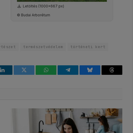
Letöltés (1000x667 px)
© Budai Arborétum
rtészet
természetvédelem
történeti kert
k
LinkedIn
Twitter
WhatsApp
Telegram
Bluesky
Threads