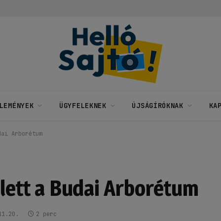
LEMÉNYEK
ÜGYFELEKNEK
ÚJSÁGÍRÓKNAK
KA
dai Arborétum
 lett a Budai Arborétum
11.20.
2 perc