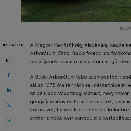
© Bud
A Magyar Kertörökség Alapítvány kezdemény
MEGOSZTÁS
Arborétum. Ezzel újabb fontos mérföldkőhö
bölcsőjének számító arborétum megőrzése 
A Budai Arborétum több szempontból rendkí
alá az 1975 óta fennálló természetvédelmi 
ez az újabb védettségi státusz, mely immá
géngyűjtemény és természeti érték, valamint
környezet, hanem kimondottan a különböző 
ember alkotta kert egyedülálló kertépítészet