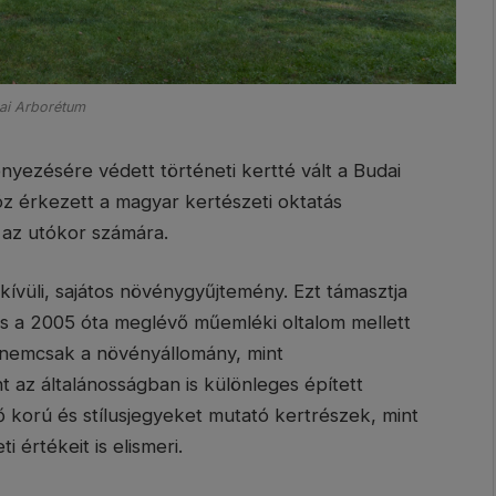
ai Arborétum
ezésére védett történeti kertté vált a Budai
z érkezett a magyar kertészeti oktatás
az utókor számára.
vüli, sajátos növénygyűjtemény. Ezt támasztja
és a 2005 óta meglévő műemléki oltalom mellett
r nemcsak a növényállomány, mint
 az általánosságban is különleges épített
korú és stílusjegyeket mutató kertrészek, mint
i értékeit is elismeri.