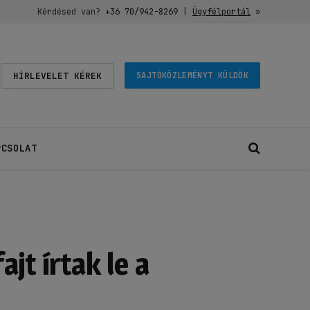
Kérdésed van?
+36 70/942-8269
|
Ügyfélportál
»
HÍRLEVELET KÉREK
SAJTÓKÖZLEMÉNYT KÜLDÖK
PCSOLAT
jt írtak le a