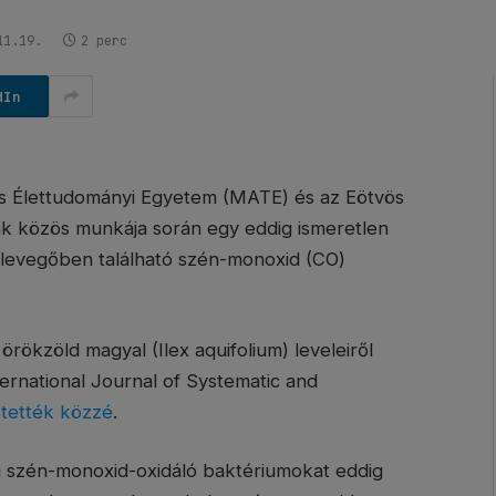
11.19.
2 perc
dIn
és Élettudományi Egyetem (MATE) és az Eötvös
 közös munkája során egy eddig ismeretlen
 levegőben található szén-monoxid (CO)
z örökzöld magyal (Ilex aquifolium) leveleiről
ernational Journal of Systematic and
n
tették közzé
.
a szén-monoxid-oxidáló baktériumokat eddig