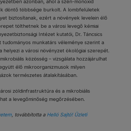
rnyezetben azonban, ahol a szén-monoxid
nek döntő többsége burkolt. A lombfelületek
lyet biztosítanak, ezért a növények levelein élő
repet tölthetnek be a városi levegő kémiai
ezetbiztonsági Intézet kutatói, Dr. Táncsics
et tudományos munkatárs véleménye szerint a
ba helyezi a városi növényzet ökológiai szerepét.
ő mikrobiális közösség – vizsgálata hozzájárulhat
gyütt élő mikroorganizmusok milyen
ázok természetes átalakításában.
rosi zöldinfrastruktúra és a mikrobiális
tszhat a levegőminőség megőrzésében.
yetem
, továbbította a
Helló Sajtó! Üzleti