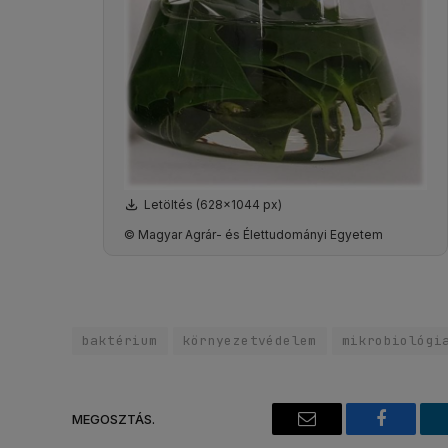
Letöltés (628x1044 px)
© Magyar Agrár- és Élettudományi Egyetem
baktérium
környezetvédelem
mikrobiológi
MEGOSZTÁS.
Email
Faceboo