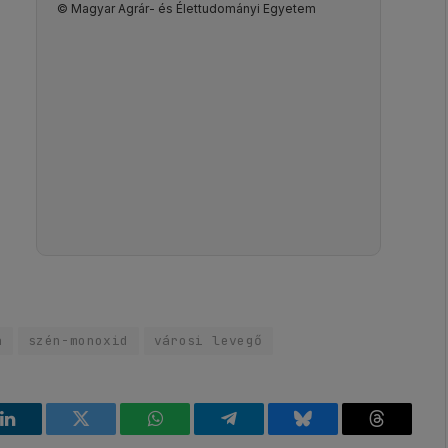
© Magyar Agrár- és Élettudományi Egyetem
a
szén-monoxid
városi levegő
k
LinkedIn
Twitter
WhatsApp
Telegram
Bluesky
Threads