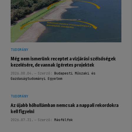
TUDOMÁNY
Még nem ismerünk receptet a vízjárási szélsőségek
kezelésére, de vannak ígéretes projektek
2026.08.04.
Szerző:
Budapesti Műszaki és
Gazdaságtudományi Egyetem
TUDOMÁNY
Az újabb hőhullámban nemcsak a nappali rekordokra
kell figyelni
2026.07.31.
Szerző:
Másfélfok