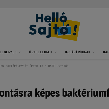
LEMÉNYEK
ÜGYFELEKNEK
ÚJSÁGÍRÓKNAK
KA
pes baktériumfajt írtak le a MATE kutatói
ontásra képes baktériumfa