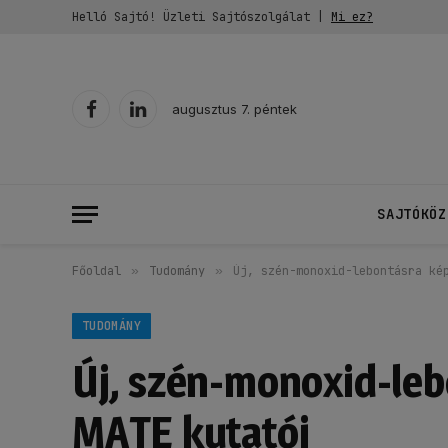
Helló Sajtó! Üzleti Sajtószolgálat |
Mi ez?
augusztus 7. péntek
Facebook
LinkedIn
SAJTÓKÖZ
Főoldal
»
Tudomány
»
Új, szén-monoxid-lebontásra ké
TUDOMÁNY
Új, szén-monoxid-leb
MATE kutatói