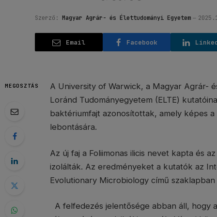
Szerző:
Magyar Agrár- és Élettudományi Egyetem
2025.
Email
Facebook
Linke
A University of Warwick, a Magyar Agrár- 
MEGOSZTÁS
Loránd Tudományegyetem (ELTE) kutatóinak
baktériumfajt azonosítottak, amely képes a
lebontására.
Az új faj a Foliimonas ilicis nevet kapta és a
izolálták. Az eredményeket a kutatók az Int
Evolutionary Microbiology című szaklapba
A felfedezés jelentősége abban áll, hogy 