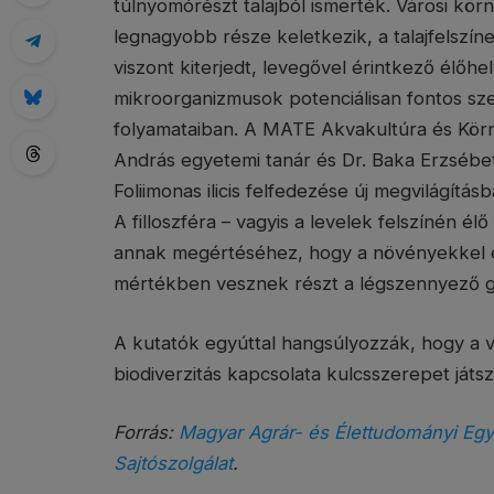
túlnyomórészt talajból ismerték. Városi kö
legnagyobb része keletkezik, a talajfelszí
viszont kiterjedt, levegővel érintkező élőhe
mikroorganizmusok potenciálisan fontos sze
folyamataiban. A MATE Akvakultúra és Körny
András egyetemi tanár és Dr. Baka Erzséb
Foliimonas ilicis felfedezése új megvilágítás
A filloszféra – vagyis a levelek felszínén él
annak megértéséhez, hogy a növényekkel e
mértékben vesznek részt a légszennyező g
A kutatók egyúttal hangsúlyozzák, hogy a vá
biodiverzitás kapcsolata kulcsszerepet já
Forrás:
Magyar Agrár- és Élettudományi Eg
Sajtószolgálat
.