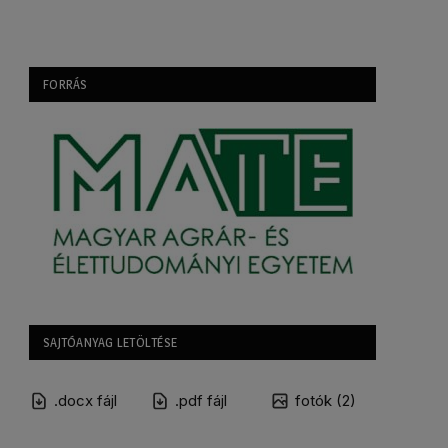
FORRÁS
SAJTÓANYAG LETÖLTÉSE
.docx fájl
.pdf fájl
fotók (2)