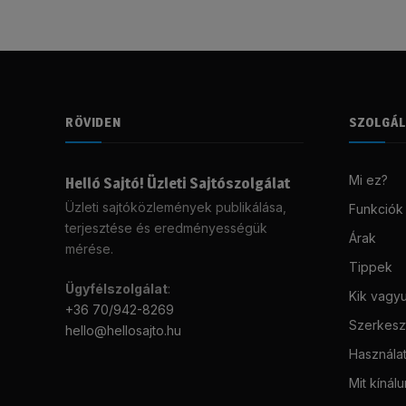
RÖVIDEN
SZOLGÁ
Mi ez?
Helló Sajtó! Üzleti Sajtószolgálat
Üzleti sajtóközlemények publikálása,
Funkciók
terjesztése és eredményességük
Árak
mérése.
Tippek
Ügyfélszolgálat
:
Kik vagy
+36 70/942-8269
Szerkeszt
hello@hellosajto.hu
Használat
Mit kínál