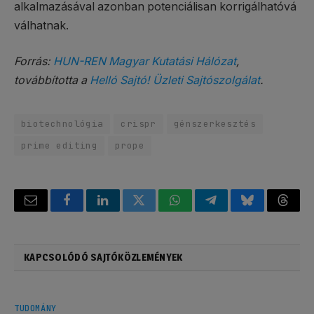
alkalmazásával azonban potenciálisan korrigálhatóvá
válhatnak.
Forrás:
HUN-REN Magyar Kutatási Hálózat
,
továbbította a
Helló Sajtó! Üzleti Sajtószolgálat
.
biotechnológia
crispr
génszerkesztés
prime editing
prope
Email
Facebook
LinkedIn
Twitter
WhatsApp
Telegram
Bluesky
Threa
KAPCSOLÓDÓ SAJTÓKÖZLEMÉNYEK
TUDOMÁNY