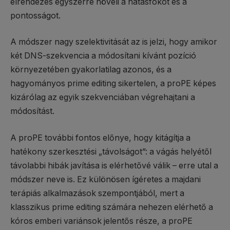
elrendezés egyszerre növeli a hatásfokot és a
pontosságot.
A módszer nagy szelektivitását az is jelzi, hogy amikor
két DNS-szekvencia a módosítani kívánt pozíció
környezetében gyakorlatilag azonos, és a
hagyományos prime editing sikertelen, a proPE képes
kizárólag az egyik szekvenciában végrehajtani a
módosítást.
A proPE további fontos előnye, hogy kitágítja a
hatékony szerkesztési „távolságot”: a vágás helyétől
távolabbi hibák javítása is elérhetővé válik – erre utal a
módszer neve is. Ez különösen ígéretes a majdani
terápiás alkalmazások szempontjából, mert a
klasszikus prime editing számára nehezen elérhető a
kóros emberi variánsok jelentős része, a proPE