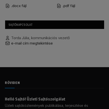
.docx fájl
.pdf fájl
SAJTÓKAPCSOLAT
Torda Júlia, kommunikációs vezető
e-mail cím megtekintése
RÖVIDEN
Helló Sajtó! Üzleti Sajtószolgálat
Üzleti sajtóközlemények publikálása, terjesztése és