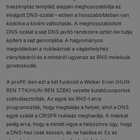
traszkriptáz templát) alapján meghosszabbítja az
elvágott DNS-szálat – ebben a hosszabbításban van
kódolva a kívánt változtatás. A meghosszabbított
DNS-szálat a sejt DNS javító rendszere aztán be tudja
építeni a sejt genomjába. A hagyományos
megoldásban a nukleáznak a vágáshelyhez
irányításáról és a mintáról ugyanaz az RNS molekula
gondoskodik.
A proPE-ben ezt a két funkciót a Welker Ervin (HUN-
REN TTK/HUN-REN SZBK) vezette kutatócsoportok
szétválasztották. Az egyik kis RNS-t arra
programozták, hogy megtalálja a helyet, ahol a DNS
egyik szálát a CRISPR nukleáz meghasítja. A másikat
pedig arra, hogy a mintát vigye a helyszínre úgy, hogy
a DNS-hez csak kössön, de ne hasítsa el. Ez az