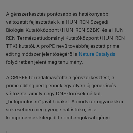
A génszerkesztés pontosabb és hatékonyabb
változatát fejlesztették ki a HUN-REN Szegedi
Biológiai Kutatóközpont (HUN-REN SZBK) és a HUN-
REN Természettudományi Kutatóközpont (HUN-REN
TTK) kutatói. A proPE nevű továbbfejlesztett prime
editing módszer jelentőségéről a
Nature Catalysis
folyóiratban jelent meg tanulmány.
A CRISPR forradalmasította a génszerkesztést, a
prime editing pedig ennek egy olyan új generációs
változata, amely nagy DNS-törések nélkül,
„betűpontosan” javít hibákat. A módszer ugyanakkor
sok esetben még gyenge hatásfokú, és a
komponensek kiterjedt finomhangolását igényli.