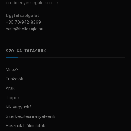
eredményességük mérése.
Ügyfélszolgálat
:
+36 70/942-8269
hello@hellosajto.hu
SZOLGÁLTATÁSUNK
Mi ez?
Funkciók
Árak
Tippek
Kik vagyunk?
Szerkesztési irányelveink
Használati útmutatók