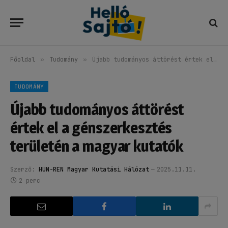
Főoldal
»
Tudomány
»
Újabb tudományos áttörést értek el a génszerkesztés területén a magyar kutatók
TUDOMÁNY
Újabb tudományos áttörést
értek el a génszerkesztés
területén a magyar kutatók
Szerző:
HUN-REN Magyar Kutatási Hálózat
2025.11.11.
2 perc