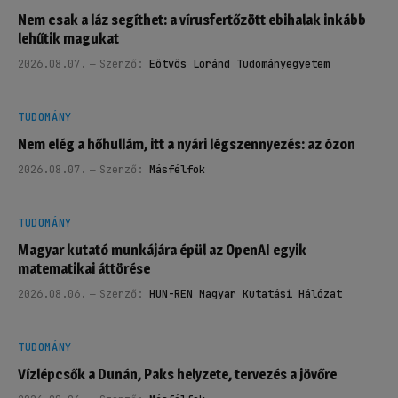
Nem csak a láz segíthet: a vírusfertőzött ebihalak inkább
lehűtik magukat
2026.08.07.
Szerző:
Eötvös Loránd Tudományegyetem
TUDOMÁNY
Nem elég a hőhullám, itt a nyári légszennyezés: az ózon
2026.08.07.
Szerző:
Másfélfok
TUDOMÁNY
Magyar kutató munkájára épül az OpenAI egyik
matematikai áttörése
2026.08.06.
Szerző:
HUN-REN Magyar Kutatási Hálózat
TUDOMÁNY
Vízlépcsők a Dunán, Paks helyzete, tervezés a jövőre