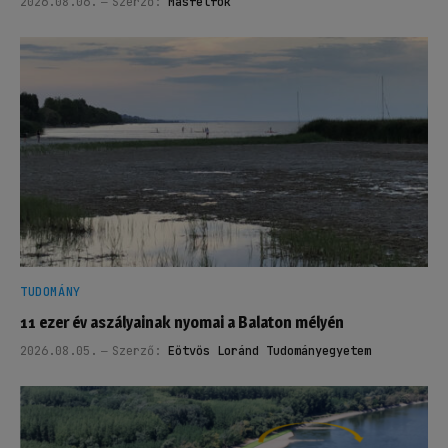
2026.08.06.
Szerző:
Másfélfok
TUDOMÁNY
11 ezer év aszályainak nyomai a Balaton mélyén
2026.08.05.
Szerző:
Eötvös Loránd Tudományegyetem