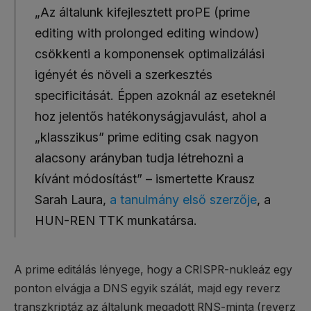
„Az általunk kifejlesztett proPE (prime
editing with prolonged editing window)
csökkenti a komponensek optimalizálási
igényét és növeli a szerkesztés
specificitását. Éppen azoknál az eseteknél
hoz jelentős hatékonyságjavulást, ahol a
„klasszikus” prime editing csak nagyon
alacsony arányban tudja létrehozni a
kívánt módosítást” – ismertette Krausz
Sarah Laura,
a tanulmány első szerzője
, a
HUN-REN TTK munkatársa.
A prime editálás lényege, hogy a CRISPR-nukleáz egy
ponton elvágja a DNS egyik szálát, majd egy reverz
transzkriptáz az általunk megadott RNS-minta (reverz