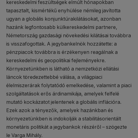
kereskedelmi feszültségek elmúlt hónapokban
tapasztalt, kismértékű enyhülése némileg javította
ugyan a globális konjunktúrakilátásokat, azonban
hazánk legfontosabb külkereskedelmi partnere,
Németország gazdasági növekedési kilátásai továbbra
is visszafogottak. A jegybankelnök hozzátette: a
pénzpiacok továbbra is érzékenyen reagálnak a
kereskedelmi és geopolitikai fejleményekre.
Környezetünkben is látható a nemzetközi ellátási
láncok töredezettebbé válása, a világpiaci
élelmiszerárak folytatódó emelkedése, valamint a piaci
szolgáltatások erős árdinamikája, amelyek felfelé
mutató kockázatot jelentenek a globális inflációra.
Ezek azok a tényezők, amelyek hazánkban és
környezetünkben is indokolják a stabilitásorientált
monetáris politikát a jegybankok részéről – szögezte
le Varga Mihály.