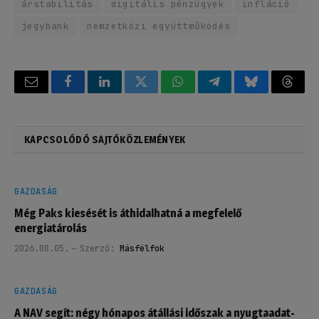
árstabilitás
digitális pénzügyek
infláció
jegybank
nemzetközi együttműködés
Email
Facebook
LinkedIn
Twitter
WhatsApp
Telegram
Bluesky
Threa
KAPCSOLÓDÓ SAJTÓKÖZLEMÉNYEK
GAZDASÁG
Még Paks kiesését is áthidalhatná a megfelelő
energiatárolás
2026.08.05.
Szerző:
Másfélfok
GAZDASÁG
A NAV segít: négy hónapos átállási időszak a nyugtaadat-