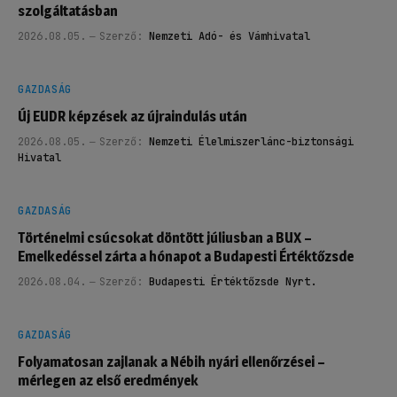
szolgáltatásban
2026.08.05.
Szerző:
Nemzeti Adó- és Vámhivatal
GAZDASÁG
Új EUDR képzések az újraindulás után
2026.08.05.
Szerző:
Nemzeti Élelmiszerlánc-biztonsági
Hivatal
GAZDASÁG
Történelmi csúcsokat döntött júliusban a BUX –
Emelkedéssel zárta a hónapot a Budapesti Értéktőzsde
2026.08.04.
Szerző:
Budapesti Értéktőzsde Nyrt.
GAZDASÁG
Folyamatosan zajlanak a Nébih nyári ellenőrzései –
mérlegen az első eredmények