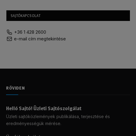
SAJTÓKAPCSOLAT
+36 1 428 2600
e-mail cím megtekintése
RÖVIDEN
Helló Sajtó! Üzleti Sajtószolgálat
Üzleti sajtóközlemények publikálása, terjesztése és
eredményességük mérése.