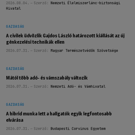
2026.08.04.
Szerző:
Nemzeti Élelmiszerlánc-biztonsági
Hivatal
GAZDASÁG
A civilek üdvözlik Gajdos László határozott kiállását az új
génkezelési technikák ellen
2026.07.31.
Szerző:
Magyar Természetvédők Szövetsége
GAZDASÁG
Mától több adó- és vámszabály változik
2026.07.31.
Szerző:
Nemzeti Adó- és Vámhivatal
GAZDASÁG
A hibrid munka lett a hallgatók egyik legfontosabb
elvárása
2026.07.31.
Szerző:
Budapesti Corvinus Egyetem