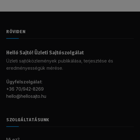
RÖVIDEN
Helló Sajtó! Üzleti Sajtószolgálat
Üzleti sajtóközlemények publikálása, terjesztése és
eredményességük mérése.
Ügyfélszolgálat
:
+36 70/942-8269
hello@hellosajto.hu
SZOLGÁLTATÁSUNK
Mi ez?