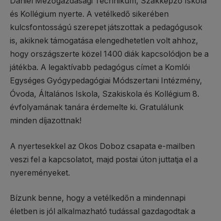
Dániel Mezőgazdasági Technikum, Szakképző Iskola
és Kollégium nyerte. A vetélkedő sikerében
kulcsfontosságú szerepet játszottak a pedagógusok
is, akiknek támogatása elengedhetetlen volt ahhoz,
hogy országszerte közel 1400 diák kapcsolódjon be a
játékba. A legaktívabb pedagógus címet a Komlói
Egységes Gyógypedagógiai Módszertani Intézmény,
Óvoda, Általános Iskola, Szakiskola és Kollégium 8.
évfolyamának tanára érdemelte ki. Gratulálunk
minden díjazottnak!
A nyertesekkel az Okos Doboz csapata e-mailben
veszi fel a kapcsolatot, majd postai úton juttatja el a
nyereményeket.
Bízunk benne, hogy a vetélkedőn a mindennapi
életben is jól alkalmazható tudással gazdagodtak a