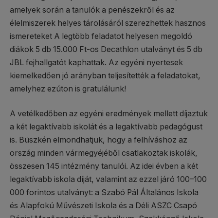
amelyek során a tanulók a penészekről és az
élelmiszerek helyes tárolásáról szerezhettek hasznos
ismereteket A legtöbb feladatot helyesen megoldó
diákok 5 db 15.000 Ft-os Decathlon utalványt és 5 db
JBL fejhallgatót kaphattak. Az egyéni nyertesek
kiemelkedően jó arányban teljesítették a feladatokat,
amelyhez ezúton is gratulálunk!
A vetélkedőben az egyéni eredmények mellett díjaztuk
a két legaktívabb iskolát és a legaktívabb pedagógust
is. Büszkén elmondhatjuk, hogy a felhíváshoz az
ország minden vármegyéjéből csatlakoztak iskolák,
összesen 145 intézmény tanulói. Az idei évben a két
legaktívabb iskola díját, valamint az ezzel járó 100–100
000 forintos utalványt: a Szabó Pál Általános Iskola
és Alapfokú Művészeti Iskola és a Déli ASZC Csapó