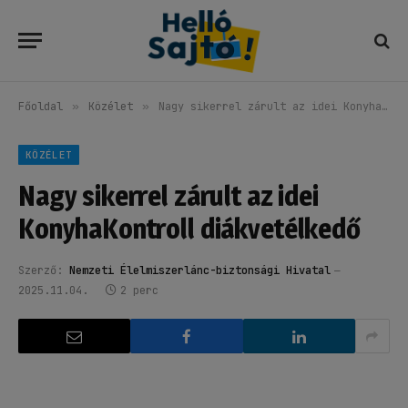
Főoldal
»
Közélet
»
Nagy sikerrel zárult az idei KonyhaKontroll diákvetélkedő
KÖZÉLET
Nagy sikerrel zárult az idei
KonyhaKontroll diákvetélkedő
Szerző:
Nemzeti Élelmiszerlánc-biztonsági Hivatal
2025.11.04.
2 perc