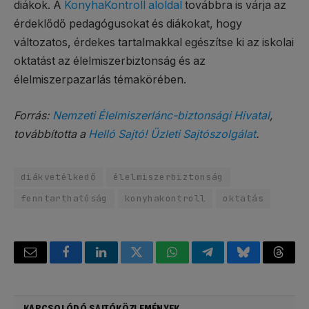
diákok. A
KonyhaKontroll aloldal
továbbra is várja az
érdeklődő pedagógusokat és diákokat, hogy
változatos, érdekes tartalmakkal egészítse ki az iskolai
oktatást az élelmiszerbiztonság és az
élelmiszerpazarlás témakörében.
Forrás:
Nemzeti Élelmiszerlánc-biztonsági Hivatal
,
továbbította a
Helló Sajtó! Üzleti Sajtószolgálat
.
diákvetélkedő
élelmiszerbiztonság
fenntarthatóság
konyhakontroll
oktatás
Email
Facebook
LinkedIn
Twitter
WhatsApp
Telegram
Bluesky
Threa
KAPCSOLÓDÓ SAJTÓKÖZLEMÉNYEK