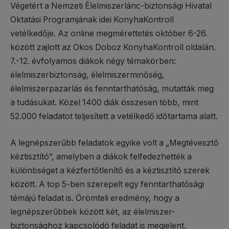
Végetért a Nemzeti Élelmiszerlánc-biztonsági Hivatal
Oktatási Programjának idei KonyhaKontroll
vetélkedője. Az online megmérettetés október 6-26.
között zajlott az Okos Doboz KonyhaKontroll oldalán.
7.-12. évfolyamos diákok négy témakörben:
élelmiszerbiztonság, élelmiszerminőség,
élelmiszerpazarlás és fenntarthatóság, mutatták meg
a tudásukat. Közel 1400 diák összesen több, mint
52.000 feladatot teljesített a vetélkedő időtartama alatt.
A legnépszerűbb feladatok egyike volt a „Megtévesztő
kéztisztító”, amelyben a diákok felfedezhették a
különbséget a kézfertőtlenítő és a kéztisztító szerek
között. A top 5-ben szerepelt egy fenntarthatósági
témájú feladat is. Örömteli eredmény, hogy a
legnépszerűbbek között két, az élelmiszer-
biztonsághoz kapcsolódó feladat is megjelent,