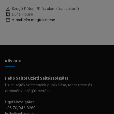
Szegő Péter, PR és elemzési szakértő
Duna House
e-mail cím megtekintése
RÖVIDEN
Helló Sajtó! Üzleti Sajtószolgálat
Üzleti sajtóközlemények publikálása, terjesztése és
eredményességük mérése.
Ügyfélszolgálat
:
+36 70/942-8269
hello@hellosajto.hu