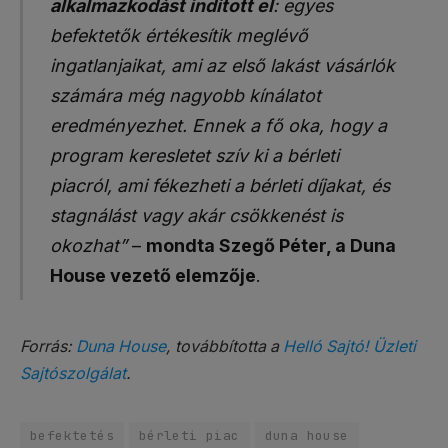
alkalmazkodást indított el
: egyes
befektetők értékesítik meglévő
ingatlanjaikat, ami az első lakást vásárlók
számára még nagyobb kínálatot
eredményezhet. Ennek a fő oka, hogy a
program keresletet szív ki a bérleti
piacról, ami fékezheti a bérleti díjakat, és
stagnálást vagy akár csökkenést is
okozhat”
–
mondta Szegő Péter, a Duna
House vezető elemzője
.
Forrás:
Duna House
, továbbította a
Helló Sajtó! Üzleti
Sajtószolgálat
.
befektetés
bérleti piac
duna house