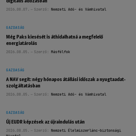
digitális adózásban
2026.08.07.
Szerző:
Nemzeti Adó- és Vámhivatal
GAZDASÁG
Még Paks kiesését is áthidalhatná a megfelelő
energiatárolás
2026.08.05.
Szerző:
Másfélfok
GAZDASÁG
A NAV segít: négy hónapos átállási időszak a nyugtaadat-
szolgáltatásban
2026.08.05.
Szerző:
Nemzeti Adó- és Vámhivatal
GAZDASÁG
Új EUDR képzések az újraindulás után
2026.08.05.
Szerző:
Nemzeti Élelmiszerlánc-biztonsági
Hivatal