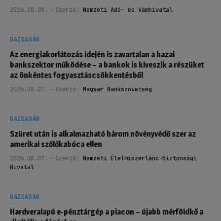
2026.08.08.
Szerző:
Nemzeti Adó- és Vámhivatal
GAZDASÁG
Az energiakorlátozás idején is zavartalan a hazai
bankszektor működése – a bankok is kiveszik a részüket
az önkéntes fogyasztáscsökkentésből
2026.08.07.
Szerző:
Magyar Bankszövetség
GAZDASÁG
Szüret után is alkalmazható három növényvédő szer az
amerikai szőlőkabóca ellen
2026.08.07.
Szerző:
Nemzeti Élelmiszerlánc-biztonsági
Hivatal
GAZDASÁG
Hardveralapú e-pénztárgép a piacon – újabb mérföldkő a