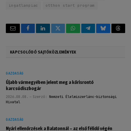
ingatlanpiac
otthon start program
Email
Facebook
LinkedIn
Twitter
WhatsApp
Telegram
Bluesky
Threa
KAPCSOLÓDÓ SAJTÓKÖZLEMÉNYEK
GAZDASÁG
Újabb vármegyében jelent meg a kőrisrontó
karcsúdíszbogár
2026.08.08.
Szerző:
Nemzeti Élelmiszerlánc-biztonsági
Hivatal
GAZDASÁG
Nyári ellenőrzések a Balatonnál – az első félidő végén