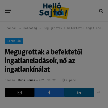
Főoldal
»
Gazdaság
»
Megugrottak a befektetői ingatlaneladások, nő az ingatlankínálat
GAZDASÁG
Megugrottak a befektetői
ingatlaneladások, nő az
ingatlankínálat
Szerző:
Duna House
2025.10.22.
2 perc