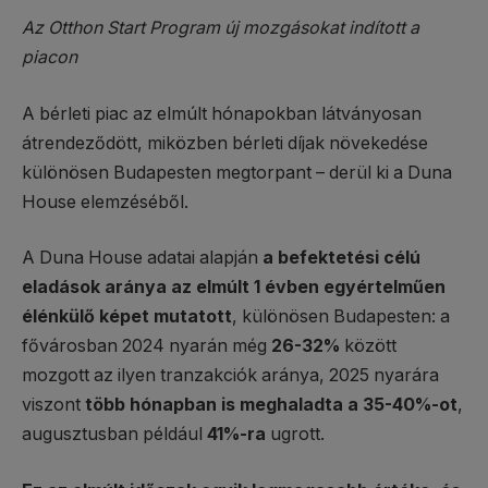
Az Otthon Start Program új mozgásokat indított a
piacon
A bérleti piac az elmúlt hónapokban látványosan
átrendeződött, miközben bérleti díjak növekedése
különösen Budapesten megtorpant – derül ki a Duna
House elemzéséből.
A Duna House adatai alapján
a befektetési célú
eladások aránya az elmúlt 1 évben egyértelműen
élénkülő képet mutatott
, különösen Budapesten: a
fővárosban 2024 nyarán még
26-32%
között
mozgott az ilyen tranzakciók aránya, 2025 nyarára
viszont
több hónapban is meghaladta a 35-40%-ot
,
augusztusban például
41%-ra
ugrott.