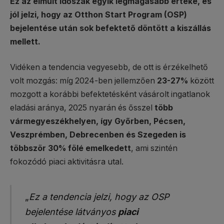
Ez az elmúlt időszak egyik legmagasabb értéke, és
jól jelzi, hogy az Otthon Start Program (OSP)
bejelentése után sok befektető döntött a kiszállás
mellett.
Vidéken a tendencia vegyesebb, de ott is érzékelhető
volt mozgás: míg 2024-ben jellemzően
23-27%
között
mozgott a korábbi befektetésként vásárolt ingatlanok
eladási aránya, 2025 nyarán és ősszel
több
vármegyeszékhelyen, így Győrben, Pécsen,
Veszprémben, Debrecenben és Szegeden is
többször 30% fölé emelkedett
, ami szintén
fokozódó piaci aktivitásra utal.
„
Ez a tendencia jelzi, hogy az OSP
bejelentése látványos
piaci