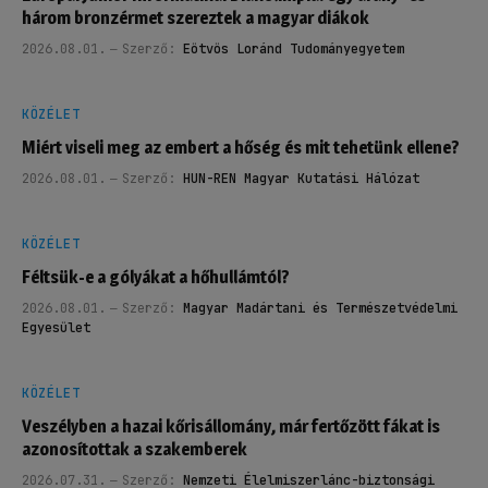
három bronzérmet szereztek a magyar diákok
2026.08.01.
Szerző:
Eötvös Loránd Tudományegyetem
KÖZÉLET
Miért viseli meg az embert a hőség és mit tehetünk ellene?
2026.08.01.
Szerző:
HUN-REN Magyar Kutatási Hálózat
KÖZÉLET
Féltsük-e a gólyákat a hőhullámtól?
2026.08.01.
Szerző:
Magyar Madártani és Természetvédelmi
Egyesület
KÖZÉLET
Veszélyben a hazai kőrisállomány, már fertőzött fákat is
azonosítottak a szakemberek
2026.07.31.
Szerző:
Nemzeti Élelmiszerlánc-biztonsági