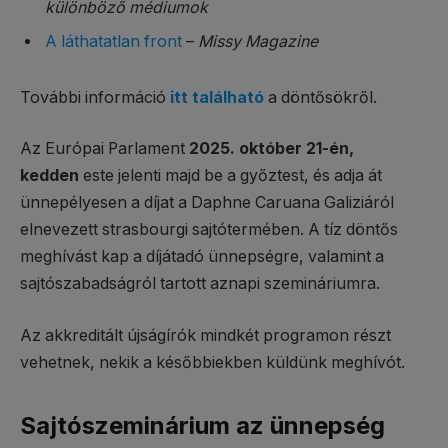
különböző médiumok
A láthatatlan front
–
Missy Magazine
További információ
itt található
a döntősökről.
Az Európai Parlament
2025. október 21-én,
kedden
este jelenti majd be a győztest, és adja át
ünnepélyesen a díjat a Daphne Caruana Galiziáról
elnevezett strasbourgi sajtótermében. A tíz döntős
meghívást kap a díjátadó ünnepségre, valamint a
sajtószabadságról tartott aznapi szemináriumra.
Az akkreditált újságírók mindkét programon részt
vehetnek, nekik a későbbiekben küldünk meghívót.
Sajtószeminárium az ünnepség