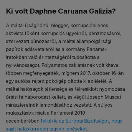
Ki volt Daphne Caruana Galizia?
A máltai újságírónő, blogger, korrupcióellenes
aktivista főként korrupciós ügyekről, pénzmosásról,
szervezett bűnözésről, a máltai állampolgársági
papírok adásvételéről és a kormány Panama-
iratokban való érintettségéről tudósította a
nyilvánosságot. Folyamatos zaklatásnak volt kitéve,
többen megfenyegették, mígnem 2017. október 16-án
egy autóba rejtett pokolgép oltotta ki az életét. A
máltai hatóságok tétlensége és félresiklott nyomozása
óriási felháborodást keltett, és végül Joseph Muscat
miniszterelnök lemondásához vezetett. A súlyos
mulasztások miatt a Parlament 2019
decemberében
felkérte az Európai Bizottságot, hogy
saját hatáskörében tegyen lépéseket
.