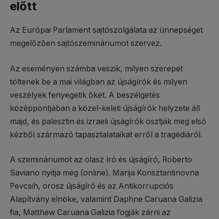
előtt
Az Európai Parlament sajtószolgálata az ünnepséget
megelőzően sajtószemináriumot szervez.
Az eseményen számba veszik, milyen szerepet
töltenek be a mai világban az újságírók és milyen
veszélyek fenyegetik őket. A beszélgetés
középpontjában a közel-keleti újságírók helyzete áll
majd, és palesztin és izraeli újságírók osztják meg első
kézből származó tapasztalataikat erről a tragédiáról.
A szemináriumot az olasz író és újságíró, Roberto
Saviano nyitja meg (online). Marija Konsztantinovna
Pevcsih, orosz újságíró és az Antikorrupciós
Alapítvány elnöke, valamint Daphne Caruana Galizia
fia, Matthew Caruana Galizia fogják zárni az