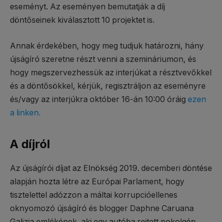
eseményt. Az eseményen bemutatják a díj
döntőseinek kiválasztott 10 projektet is.
Annak érdekében, hogy meg tudjuk határozni, hány
újságíró szeretne részt venni a szemináriumon, és
hogy megszervezhessük az interjúkat a résztvevőkkel
és a döntősökkel, kérjük, regisztráljon az eseményre
és/vagy az interjúkra október 16-án 10:00 óráig
ezen
a linken.
A díjról
Az újságírói díjat az Elnökség 2019. decemberi döntése
alapján hozta létre az Európai Parlament, hogy
tisztelettel adózzon a máltai korrupcióellenes
oknyomozó újságíró és blogger Daphne Caruana
Galizia emlékének, aki egy autóba rejtett pokolgép