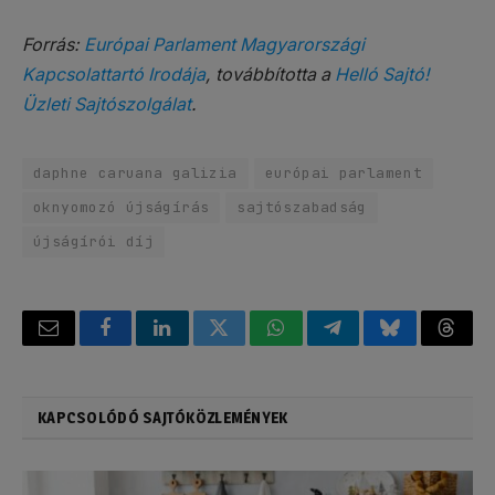
Forrás:
Európai Parlament Magyarországi
Kapcsolattartó Irodája
, továbbította a
Helló Sajtó!
Üzleti Sajtószolgálat
.
daphne caruana galizia
európai parlament
oknyomozó újságírás
sajtószabadság
újságírói díj
Email
Facebook
LinkedIn
Twitter
WhatsApp
Telegram
Bluesky
Threa
KAPCSOLÓDÓ SAJTÓKÖZLEMÉNYEK