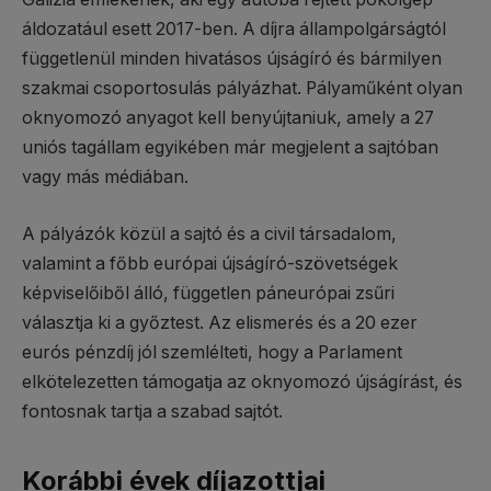
áldozatául esett 2017-ben. A díjra állampolgárságtól
függetlenül minden hivatásos újságíró és bármilyen
szakmai csoportosulás pályázhat. Pályaműként olyan
oknyomozó anyagot kell benyújtaniuk, amely a 27
uniós tagállam egyikében már megjelent a sajtóban
vagy más médiában.
A pályázók közül a sajtó és a civil társadalom,
valamint a főbb európai újságíró-szövetségek
képviselőiből álló, független páneurópai zsűri
választja ki a győztest. Az elismerés és a 20 ezer
eurós pénzdíj jól szemlélteti, hogy a Parlament
elkötelezetten támogatja az oknyomozó újságírást, és
fontosnak tartja a szabad sajtót.
Korábbi évek díjazottjai