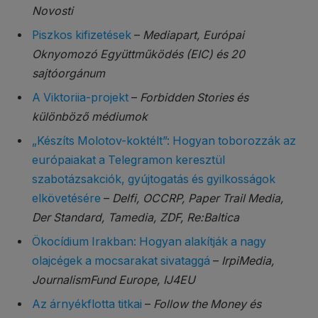
Novosti
Piszkos kifizetések
–
Mediapart, Európai
Oknyomozó Együttműködés (EIC) és 20
sajtóorgánum
A Viktoriia-projekt
–
Forbidden Stories és
különböző médiumok
„Készíts Molotov-koktélt”: Hogyan toborozzák az
európaiakat a Telegramon keresztül
szabotázsakciók, gyújtogatás és gyilkosságok
elkövetésére
–
Delfi, OCCRP, Paper Trail Media,
Der Standard, Tamedia, ZDF, Re:Baltica
Ökocídium Irakban: Hogyan alakítják a nagy
olajcégek a mocsarakat sivataggá
–
IrpiMedia,
JournalismFund Europe, IJ4EU
Az árnyékflotta titkai
–
Follow the Money és