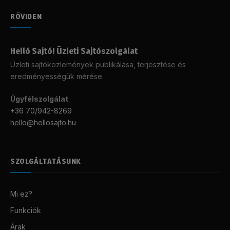
RÖVIDEN
Helló Sajtó! Üzleti Sajtószolgálat
Üzleti sajtóközlemények publikálása, terjesztése és
eredményességük mérése.
Ügyfélszolgálat
:
+36 70/942-8269
hello@hellosajto.hu
SZOLGÁLTATÁSUNK
Mi ez?
Funkciók
Árak