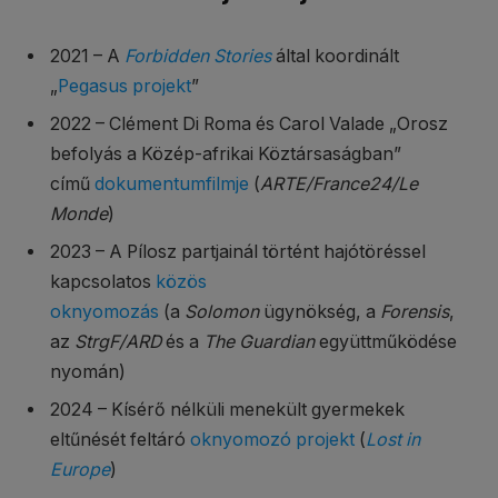
2021 – A
Forbidden Stories
által koordinált
„
Pegasus projekt
”
2022 – Clément Di Roma és Carol Valade „Orosz
befolyás a Közép-afrikai Köztársaságban”
című
dokumentumfilmje
(
ARTE/France24/Le
Monde
)
2023 – A Pílosz partjainál történt hajótöréssel
kapcsolatos
közös
oknyomozás
(a
Solomon
ügynökség, a
Forensis
,
az
StrgF/ARD
és a
The Guardian
együttműködése
nyomán)
2024 – Kísérő nélküli menekült gyermekek
eltűnését feltáró
oknyomozó projekt
(
Lost in
Europe
)