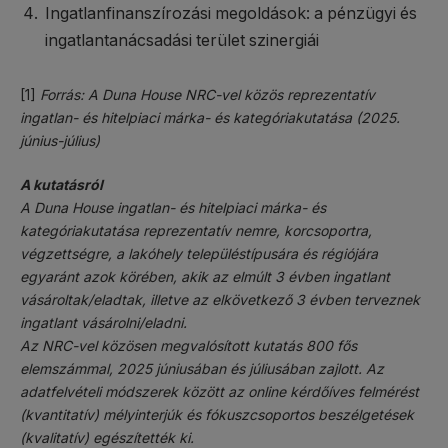
Ingatlanfinanszírozási megoldások: a pénzügyi és
ingatlantanácsadási terület szinergiái
[1]
Forrás: A Duna House NRC-vel közös reprezentatív
ingatlan- és hitelpiaci márka- és kategóriakutatása (2025.
június-július)
A kutatásról
A Duna House ingatlan- és hitelpiaci márka- és
kategóriakutatása reprezentatív nemre, korcsoportra,
végzettségre, a lakóhely településtípusára és régiójára
egyaránt azok körében, akik az elmúlt 3 évben ingatlant
vásároltak/eladtak, illetve az elkövetkező 3 évben terveznek
ingatlant vásárolni/eladni.
Az NRC-vel közösen megvalósított kutatás 800 fős
elemszámmal, 2025 júniusában és júliusában zajlott. Az
adatfelvételi módszerek között az online kérdőíves felmérést
(kvantitatív) mélyinterjúk és fókuszcsoportos beszélgetések
(kvalitatív) egészítették ki.