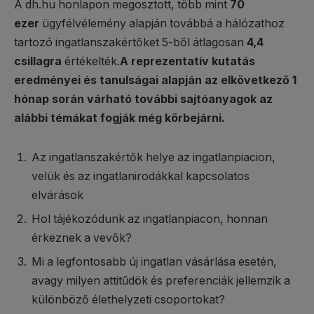
A dh.hu honlapon megosztott, több mint
70
ezer
ügyfélvélemény alapján továbbá a hálózathoz
tartozó ingatlanszakértőket 5-ből átlagosan
4,4
csillagra
értékelték.
A reprezentatív kutatás
eredményei és tanulságai alapján az elkövetkező 1
hónap során várható további sajtóanyagok az
alábbi témákat fogják még körbejárni.
Az ingatlanszakértők helye az ingatlanpiacion,
velük és az ingatlanirodákkal kapcsolatos
elvárások
Hol tájékozódunk az ingatlanpiacon, honnan
érkeznek a vevők?
Mi a legfontosabb új ingatlan vásárlása esetén,
avagy milyen attitűdök és preferenciák jellemzik a
különböző élethelyzeti csoportokat?