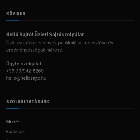
RÖVIDEN
Helló Sajtó! Üzleti Sajtószolgálat
Üzleti sajtóközlemények publikálása, terjesztése és
eredményességük mérése.
Ügyfélszolgálat
:
+36 70/942-8269
hello@hellosajto.hu
SZOLGÁLTATÁSUNK
Mi ez?
Funkciók