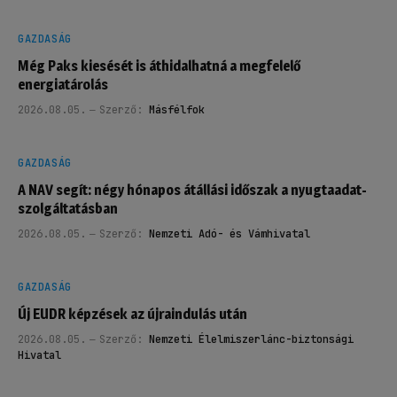
GAZDASÁG
Még Paks kiesését is áthidalhatná a megfelelő
energiatárolás
2026.08.05.
Szerző:
Másfélfok
GAZDASÁG
A NAV segít: négy hónapos átállási időszak a nyugtaadat-
szolgáltatásban
2026.08.05.
Szerző:
Nemzeti Adó- és Vámhivatal
GAZDASÁG
Új EUDR képzések az újraindulás után
2026.08.05.
Szerző:
Nemzeti Élelmiszerlánc-biztonsági
Hivatal