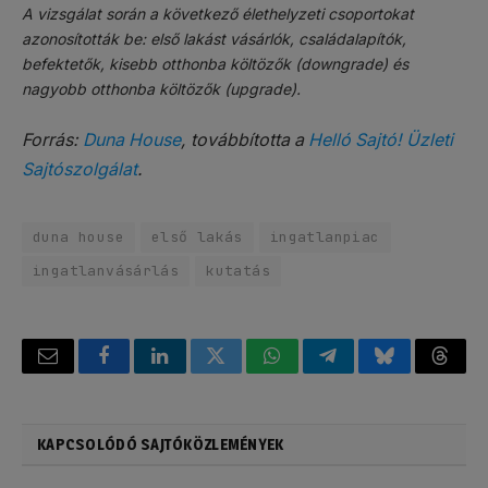
A vizsgálat során a következő élethelyzeti csoportokat
azonosították be: első lakást vásárlók, családalapítók,
befektetők, kisebb otthonba költözők (downgrade) és
nagyobb otthonba költözők (upgrade).
Forrás:
Duna House
, továbbította a
Helló Sajtó! Üzleti
Sajtószolgálat
.
duna house
első lakás
ingatlanpiac
ingatlanvásárlás
kutatás
Email
Facebook
LinkedIn
Twitter
WhatsApp
Telegram
Bluesky
Threa
KAPCSOLÓDÓ SAJTÓKÖZLEMÉNYEK