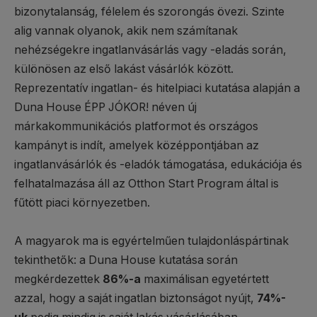
bizonytalanság, félelem és szorongás övezi. Szinte
alig vannak olyanok, akik nem számítanak
nehézségekre ingatlanvásárlás vagy -eladás során,
különösen az első lakást vásárlók között.
Reprezentatív ingatlan- és hitelpiaci kutatása alapján a
Duna House ÉPP JÓKOR! néven új
márkakommunikációs platformot és országos
kampányt is indít, amelyek középpontjában az
ingatlanvásárlók és -eladók támogatása, edukációja és
felhatalmazása áll az Otthon Start Program által is
fűtött piaci környezetben.
A magyarok ma is egyértelműen tulajdonláspártinak
tekinthetők: a Duna House kutatása során
megkérdezettek
86%-a
maximálisan egyetértett
azzal, hogy a saját ingatlan biztonságot nyújt,
74%-