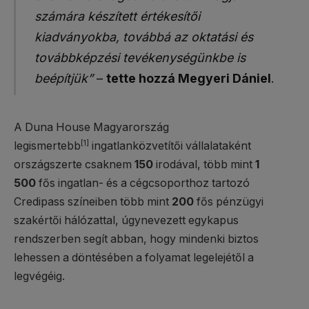
számára készített értékesítői
kiadványokba, továbbá az oktatási és
továbbképzési tevékenységünkbe is
beépítjük”
–
tette hozzá Megyeri Dániel
.
A Duna House Magyarország
[1]
legismertebb
ingatlanközvetítői vállalataként
országszerte csaknem
150
irodával, több mint
1
500
fős ingatlan- és a cégcsoporthoz tartozó
Credipass színeiben több mint
200
fős pénzügyi
szakértői hálózattal, úgynevezett egykapus
rendszerben segít abban, hogy mindenki biztos
lehessen a döntésében a folyamat legelejétől a
legvégéig.