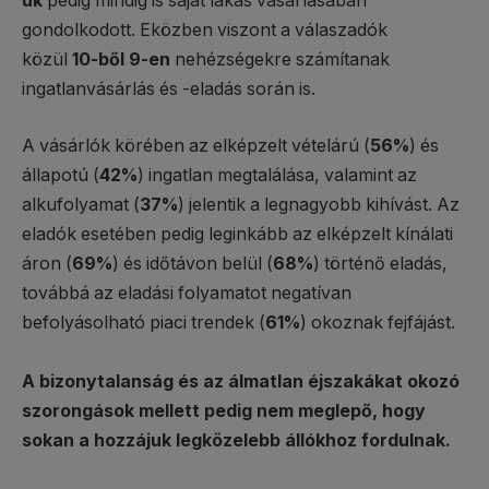
uk
pedig mindig is saját lakás vásárlásában
gondolkodott. Eközben viszont a válaszadók
közül
10-ből 9-en
nehézségekre számítanak
ingatlanvásárlás és -eladás során is.
A vásárlók körében az elképzelt vételárú (
56%
) és
állapotú (
42%
) ingatlan megtalálása, valamint az
alkufolyamat (
37%
) jelentik a legnagyobb kihívást. Az
eladók esetében pedig leginkább az elképzelt kínálati
áron (
69%
) és időtávon belül (
68%
) történő eladás,
továbbá az eladási folyamatot negatívan
befolyásolható piaci trendek (
61%
) okoznak fejfájást.
A bizonytalanság és az álmatlan éjszakákat okozó
szorongások mellett pedig nem meglepő, hogy
sokan a hozzájuk legközelebb állókhoz fordulnak.