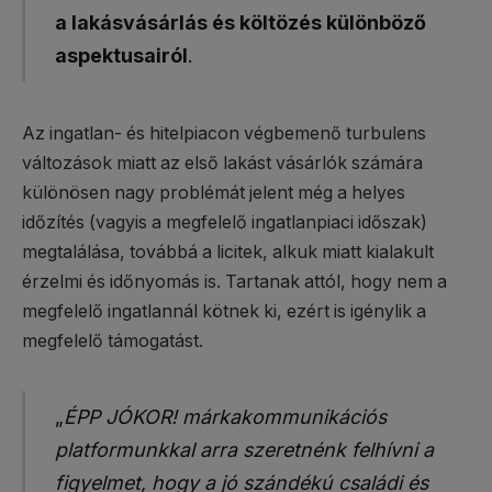
a lakásvásárlás és költözés különböző
aspektusairól
.
Az ingatlan- és hitelpiacon végbemenő turbulens
változások miatt az első lakást vásárlók számára
különösen nagy problémát jelent még a helyes
időzítés (vagyis a megfelelő ingatlanpiaci időszak)
megtalálása, továbbá a licitek, alkuk miatt kialakult
érzelmi és időnyomás is. Tartanak attól, hogy nem a
megfelelő ingatlannál kötnek ki, ezért is igénylik a
megfelelő támogatást.
„
ÉPP JÓKOR! márkakommunikációs
platformunkkal arra szeretnénk felhívni a
figyelmet, hogy a jó szándékú családi és