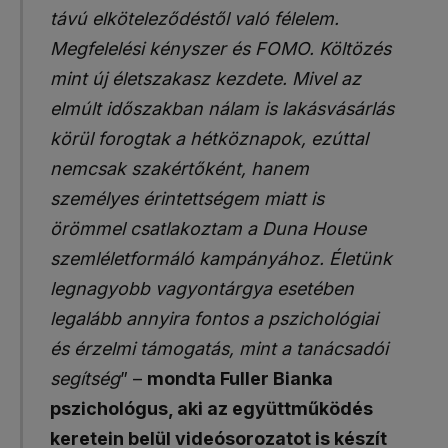
távú elköteleződéstől való félelem.
Megfelelési kényszer és FOMO. Költözés
mint új életszakasz kezdete. Mivel az
elmúlt időszakban nálam is lakásvásárlás
körül forogtak a hétköznapok, ezúttal
nemcsak szakértőként, hanem
személyes érintettségem miatt is
örömmel csatlakoztam a Duna House
szemléletformáló kampányához. Életünk
legnagyobb vagyontárgya esetében
legalább annyira fontos a pszichológiai
és érzelmi támogatás, mint a tanácsadói
segítség
” –
mondta Fuller Bianka
pszichológus, aki az együttműködés
keretein belül videósorozatot is készít