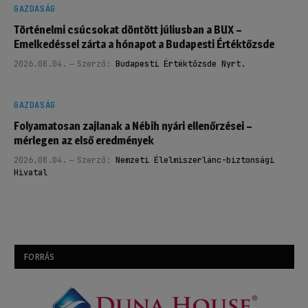
GAZDASÁG
Történelmi csúcsokat döntött júliusban a BUX –
Emelkedéssel zárta a hónapot a Budapesti Értéktőzsde
2026.08.04.
Szerző:
Budapesti Értéktőzsde Nyrt.
GAZDASÁG
Folyamatosan zajlanak a Nébih nyári ellenőrzései –
mérlegen az első eredmények
2026.08.04.
Szerző:
Nemzeti Élelmiszerlánc-biztonsági
Hivatal
FORRÁS