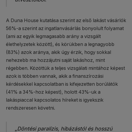
A Duna House kutatása szerint az első lakást vásárlók
56%-a szerint az ingatlanvásárlás bonyolult folyamat
(ami az egyik legmagasabb arány a vizsgált
élethelyzetek között), és körükben a legnagyobb
(83%) azok aránya, akik úgy érzik, hogy sokkal
nehezebb ma hozzájutni saját lakáshoz, mint
régebben. Közöttük a teljes vizsgálati mintához képest
azok is többen vannak, akik a finanszírozási
kérdésekkel kapcsolatban is kifejezetten borúlátók
(41% a 34%-hoz képest), holott 43%-uk a
lakáspiaccal kapcsolatos híreket is igyekszik
rendszeresen követni.
„
Döntési paralízis, hibázástól és hosszú