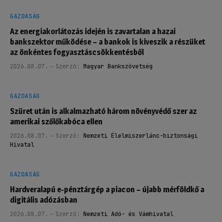
GAZDASÁG
Az energiakorlátozás idején is zavartalan a hazai
bankszektor működése – a bankok is kiveszik a részüket
az önkéntes fogyasztáscsökkentésből
2026.08.07.
Szerző:
Magyar Bankszövetség
GAZDASÁG
Szüret után is alkalmazható három növényvédő szer az
amerikai szőlőkabóca ellen
2026.08.07.
Szerző:
Nemzeti Élelmiszerlánc-biztonsági
Hivatal
GAZDASÁG
Hardveralapú e-pénztárgép a piacon – újabb mérföldkő a
digitális adózásban
2026.08.07.
Szerző:
Nemzeti Adó- és Vámhivatal