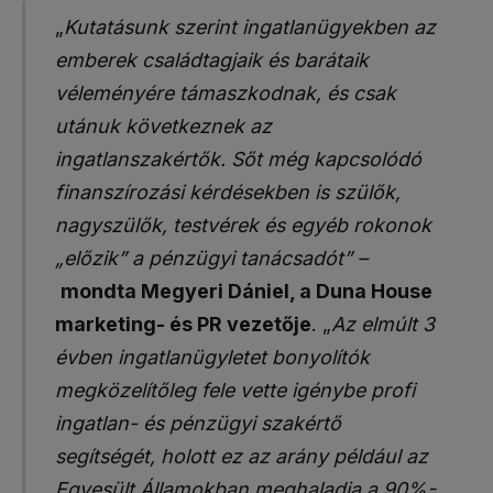
„
Kutatásunk szerint ingatlanügyekben az
emberek családtagjaik és barátaik
véleményére támaszkodnak, és csak
utánuk következnek az
ingatlanszakértők. Sőt még kapcsolódó
finanszírozási kérdésekben is szülők,
nagyszülők, testvérek és egyéb rokonok
„előzik” a pénzügyi tanácsadót” –
mondta Megyeri Dániel, a Duna House
marketing- és PR vezetője
. „
Az elmúlt 3
évben ingatlanügyletet bonyolítók
megközelítőleg fele vette igénybe profi
ingatlan- és pénzügyi szakértő
segítségét, holott ez az arány például az
Egyesült Államokban meghaladja a 90%-